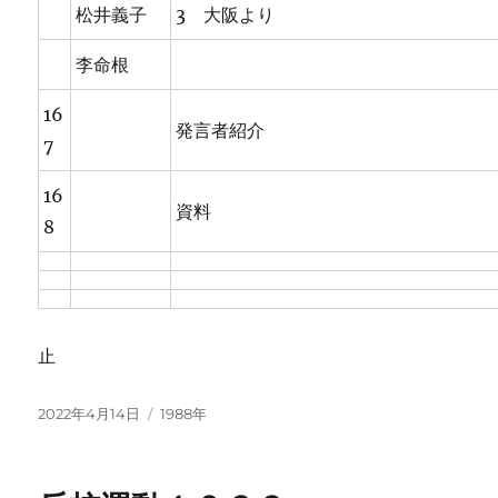
松井義子
3 大阪より
李命根
16
発言者紹介
7
16
資料
8
止
投
カ
2022年4月14日
1988年
稿
テ
日:
ゴ
リ