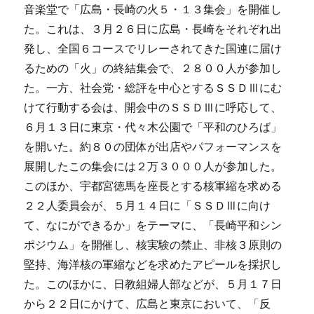
音楽堂で「広島・長崎の火５・１３集会」を開催し
た。これは、３月２６日に広島・長崎をそれぞれ出
発し、全国６コースでリレーされてきた国連に届け
るための「火」の終結集会で、２８００人が参加し
た。一方、社会党・総評を中心とするＳＳＤⅢにむ
けて行動する会は、開会中のＳＳＤⅢに呼応して、
６月１３日に東京・代々木公園で「平和のひろば」
を開いた。約８０の団体が出店やパフォーマンスを
展開したこの集会には２万３０００人が参加した。
このほか、宇都宮徳馬を座長とする核軍縮を求める
２２人委員会が、５月１４日に「ＳＳＤⅢに向け
て、なにができるか」をテーマに、「長崎平和シン
ポジウム」を開催し、核実験の禁止、非核３原則の
堅持、海洋核の軍縮などを求めたアピールを採択し
た。このほかに、日教組婦人部などが、５月１７日
から２２日にかけて、広島と東京において、「反