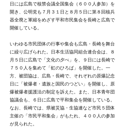
日には広島で核禁会議全国集会（６００人参加）を
開き、公明党も７月３１日と８月５日に第８回核兵
器全廃と軍縮をめざす平和市民集会を長崎と広島で
開催している。
いわゆる市民団体の行事や集会も広島・長崎を舞台
に繰り広げられた。日本生活協同組合連合会は、８
月５日に広島で「文化の夕べ」を、９日には長崎で
７５０人を集めて「虹のひろば」を開催した。一
方、被団協は、広島・長崎で、それぞれの原爆記念
日に「被爆者・遺族と国民のつどい」を開催し、原
爆被爆者援護法の制定を訴えた。また、日本青年団
協議会も、６日に広島で平和集会を開催している。
なお、長崎では、県被災協・生協連など市民５団体
主催の「市民平和集会」がもたれ、４００人の参加
が見られた。