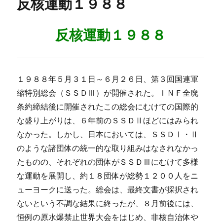
反核運動１９８８
ー
反核運動１９８８
１９８８年５月３１日～６月２６日、第３回国連軍
縮特別総会（ＳＳＤⅢ）が開催された。ＩＮＦ全廃
条約締結後に開催されたこの総会にむけての国際的
な盛り上がりは、６年前のＳＳＤⅡほどにはみられ
なかった。しかし、日本においては、ＳＳＤⅠ・Ⅱ
のような諸団体の統一的な取り組みはなされなかっ
たものの、それぞれの団体がＳＳＤⅢにむけて多様
な運動を展開し、約１８団体が総勢１２００人をニ
ューヨークに送った。総会は、最終文書が採択され
ないという不調な結果に終ったが、８月前後には、
恒例の原水爆禁止世界大会をはじめ、非核自治体や