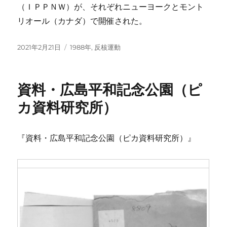
（ＩＰＰＮＷ）が、それぞれニューヨークとモント
リオール（カナダ）で開催された。
投
カ
2021年2月21日
1988年
,
反核運動
稿
テ
日:
ゴ
リ
資料・広島平和記念公園（ピ
ー
カ資料研究所）
『資料・広島平和記念公園（ピカ資料研究所）』