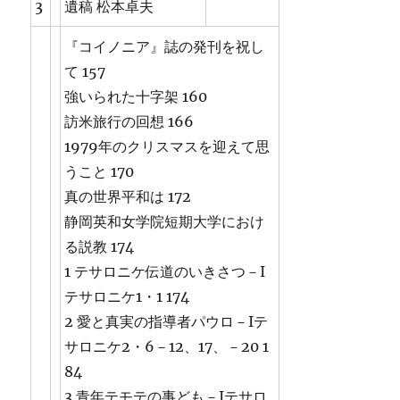
3
遺稿 松本卓夫
『コイノニア』誌の発刊を祝し
て 157
強いられた十字架 160
訪米旅行の回想 166
1979年のクリスマスを迎えて思
うこと 170
真の世界平和は 172
静岡英和女学院短期大学におけ
る説教 174
1 テサロニケ伝道のいきさつ－I
テサロニケ1・1 174
2 愛と真実の指導者パウロ－Iテ
サロニケ2・6－12、17、－20 1
84
3 青年テモテの事ども－Iテサロ