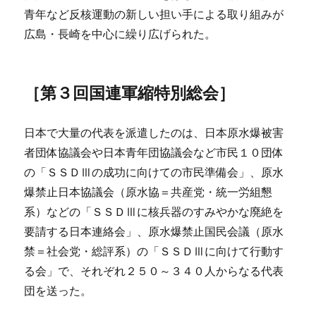
青年など反核運動の新しい担い手による取り組みが
広島・長崎を中心に繰り広げられた。
［第３回国連軍縮特別総会］
日本で大量の代表を派遣したのは、日本原水爆被害
者団体協議会や日本青年団協議会など市民１０団体
の「ＳＳＤⅢの成功に向けての市民準備会」、原水
爆禁止日本協議会（原水協＝共産党・統一労組懇
系）などの「ＳＳＤⅢに核兵器のすみやかな廃絶を
要請する日本連絡会」、原水爆禁止国民会議（原水
禁＝社会党・総評系）の「ＳＳＤⅢに向けて行動す
る会」で、それぞれ２５０～３４０人からなる代表
団を送った。