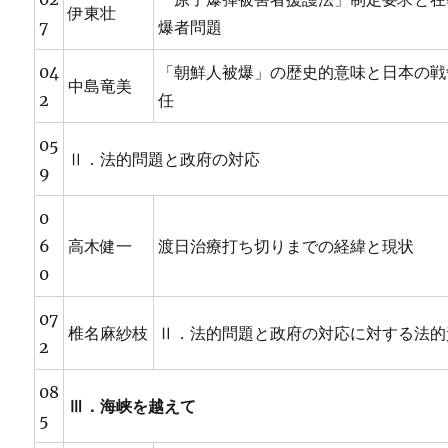
伊東壮
7
爆者問題
04
「朝鮮人被爆」の歴史的意味と日本の戦
中島竜美
2
任
05
Ⅱ．法的問題と政府の対応
9
0
6
高木健一
渡日治療打ち切りまでの経緯と現状
0
07
椎名麻紗枝
Ⅱ．法的問題と政府の対応に対する法的
2
08
Ⅲ．海峡を越えて
5