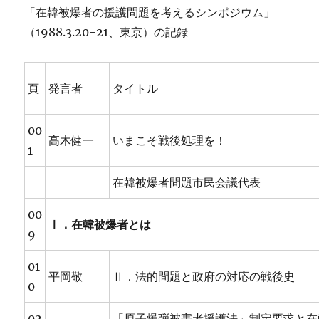
「在韓被爆者の援護問題を考えるシンポジウム」
（1988.3.20-21、東京）の記録
頁
発言者
タイトル
00
高木健一
いまこそ戦後処理を！
1
在韓被爆者問題市民会議代表
00
Ⅰ．在韓被爆者とは
9
01
平岡敬
Ⅱ．法的問題と政府の対応の戦後史
0
02
「原子爆弾被害者援護法」制定要求と在