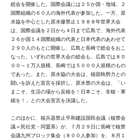
総会を開催した。国際会議には２５か国・地域、２
国際組織の６０人の海外代表が参加した。一方、原
水協を中心とした原水爆禁止１９８８年世界大会
は、国際会議を２日から４日まで広島で、海外代表
２６か国１４国際組織の代表と日本代表のあわせて
２９０人のもとに開催し、広島と長崎で総会をおこ
なった。いずれの世界大会の総会も、広島では８０
００～１万人規模、長崎では５０００人規模のもの
であった。また、原水協の大会は、核固執勢力との
闘いを訴えた宣言を採択し、原水禁の大会は、「い
まこそ、生活の場から反核を！日本こそ、非核・軍
縮を！」との大会宣言を決議した。
このほかに、核兵器禁止平和建設国民会議（核禁会
議＝民社党・同盟系）が、７月２９日に長崎で核禁
会議九州ブロック集会（８００人参加）を、８月１