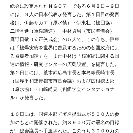
総会に設定されたＮＧＯデーである６月８日～９日
には、９人の日本代表が発言した。第１日目の発言
者は、伊藤サカエ（原水禁）・伊東壮（被団協）・
二階堂進（軍縮議連）・中林貞男（市民準備会）・
庭野日敬（立正佼成会）の５人で、このうち、伊東
は「被爆実態を世界に普及するための各国政府によ
る被爆者招請」を、また中林は「核軍縮に関する国
連の情報・研究センターの広島設置」を提言した。
第２日目には、荒木武広島市長と本島等長崎市長
（世界平和連帯都市市長会議）および広根徳太郎
（原水協）・山崎尚見（創価学会インタナショナ
ル）が発言した。
１０日には、国連本部で署名提出式が５００人の参
加のもとに開催された。約３９００万の署名の目録
が、総会議長へ手渡された。このうち３０００万の