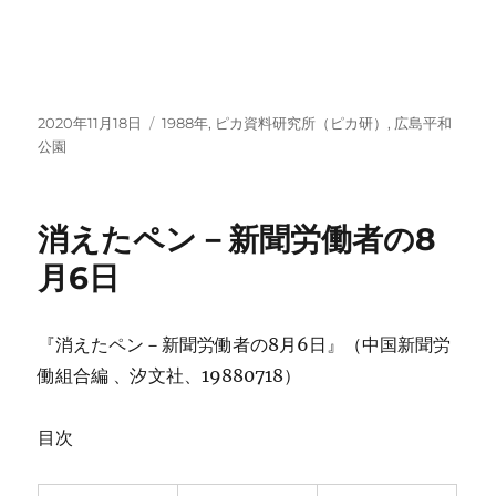
投
カ
2020年11月18日
1988年
,
ピカ資料研究所（ピカ研）
,
広島平和
稿
テ
公園
日:
ゴ
リ
ー
消えたペン－新聞労働者の8
月6日
『消えたペン－新聞労働者の8月6日』（中国新聞労
働組合編 、汐文社、19880718）
目次