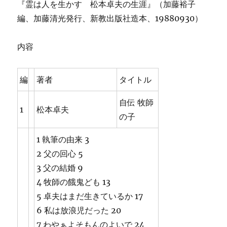
『霊は人を生かす 松本卓夫の生涯』（加藤裕子
編、加藤清光発行、新教出版社造本、19880930）
内容
編
著者
タイトル
自伝 牧師
1
松本卓夫
の子
1 執筆の由来 3
2 父の回心 5
3 父の結婚 9
4 牧師の餓鬼ども 13
5 卓夫はまだ生きているか 17
6 私は放浪児だった 20
7 わやぁよそもんのよいで 24