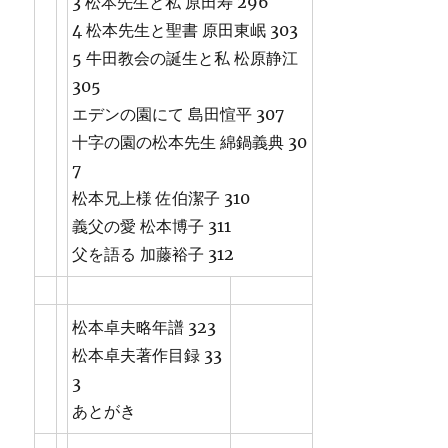
3 松本先生と私 原田寿 296
4 松本先生と聖書 原田東岷 303
5 牛田教会の誕生と私 松原静江
305
エデンの園にて 島田愃平 307
十字の園の松本先生 綿鍋義典 30
7
松本兄上様 佐伯潔子 310
義父の愛 松本博子 311
父を語る 加藤裕子 312
松本卓夫略年譜 323
松本卓夫著作目録 33
3
あとがき