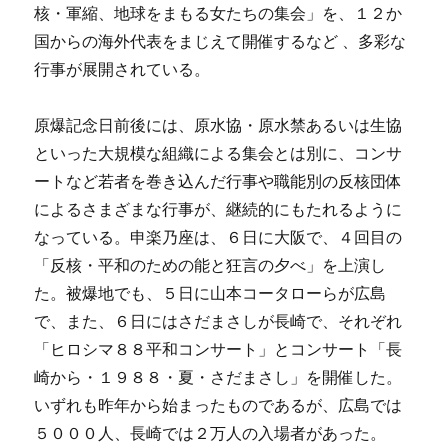
核・軍縮、地球をまもる女たちの集会」を、１２か
国からの海外代表をまじえて開催するなど 、多彩な
行事が展開されている。
原爆記念日前後には、原水協・原水禁あるいは生協
といった大規模な組織による集会とは別に、コンサ
ートなど若者を巻き込んだ行事や職能別の反核団体
によるさまざまな行事が、継続的にもたれるように
なっている。申楽乃座は、６日に大阪で、４回目の
「反核・平和のための能と狂言の夕べ」を上演し
た。被爆地でも、５日に山本コータローらが広島
で、また、６日にはさだまさしが長崎で、それぞれ
「ヒロシマ８８平和コンサート」とコンサート「長
崎から・１９８８・夏・さだまさし」を開催した。
いずれも昨年から始まったものであるが、広島では
５０００人、長崎では２万人の入場者があった。