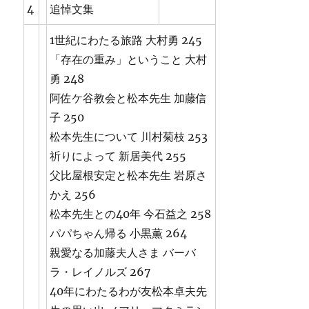
4
追悼文集
1世紀にわたる旅路 大村勇 245
「存在の重み」ということ 大村
勇 248
阿佐ケ谷教会と松本先生 加藤信
子 250
松本先生について 川村菊枝 253
祈りによって 新居美代 255
父比屋根安定と松本先生 岩原さ
かえ 256
松本先生との40年 今石益之 258
パパちゃん帰る 小黒薫 264
親愛なる加藤夫人さま バーバ
ラ・レイノルズ 267
40年にわたるわが友松本卓夫先