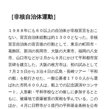
［非核自治体運動］
１９８８年にも６０以上の自治体が非核宣言をおこ
ない、宣言自治体総数は約１３００となった。非核
宣言自治体の宣言後の行動として、東京の町田市・
葛飾区、新潟の長岡市、大阪の大東市、福岡の八女
市、山口市などが２月から９月にかけて平和都市宣
言碑を建立した。大阪の枚方市は、初の試みとして
７月２５日から３泊４日の広島・長崎ツアー「平和
の船」を航行させた。一般公募者１７００人から選
ばれた市民６００人は、船上での記念講演やコンサ
ート、人形劇・平和学校などの催しに参加するとと
もに、被爆地で原爆被害の実相を学んでいる。この
ほか、４月に日野市が１億円の平和基金条例を公布