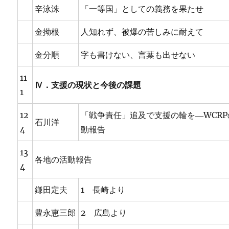
辛泳洙
「一等国」としての義務を果たせ
金拗根
人知れず、被爆の苦しみに耐えて
金分順
字も書けない、言葉も出せない
11
Ⅳ．支援の現状と今後の課題
1
12
「戦争責任」追及で支援の輪を―WCRP
石川洋
4
動報告
13
各地の活動報告
4
鎌田定夫
1 長崎より
豊永恵三郎
2 広島より