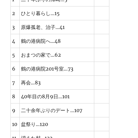
2
ひとり暮らし…15
3
原爆孤老、治子…41
4
鶴の港病院へ…48
5
おまつの家で…62
6
鶴の港病院201号室…73
7
再会…83
8
40年目の8月9日…101
9
二十余年ぶりのデート…107
10
盆祭り…120