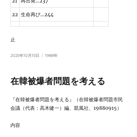
21
再出発…237
22
生命再び…244
止
投
カ
2025年10月15日
1988年
稿
テ
日:
ゴ
リ
在韓被爆者問題を考える
ー
『在韓被爆者問題を考える』（在韓被爆者問題市民
会議（代表：高木健一）編、凱風社、19880915）
内容