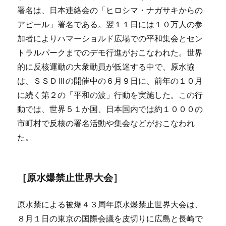
署名は、日本連絡会の「ヒロシマ・ナガサキからの
アピール」署名である。翌１１日には１０万人の参
加者によりハマーショルド広場での平和集会とセン
トラルパークまでのデモ行進がおこなわれた。世界
的に反核運動の大衆動員が低迷する中で、原水協
は、ＳＳＤⅢの開催中の６月９日に、前年の１０月
に続く第２の「平和の波」行動を実施した。この行
動では、世界５１か国、日本国内では約１０００の
市町村で反核の署名活動や集会などがおこなわれ
た。
［原水爆禁止世界大会］
原水禁による被爆４３周年原水爆禁止世界大会は、
８月１日の東京の国際会議を皮切りに広島と長崎で