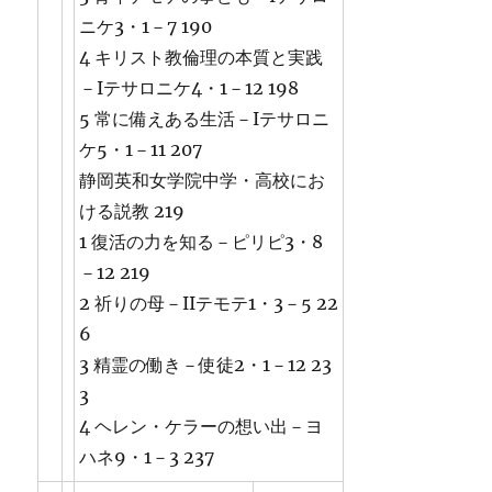
ニケ3・1－7 190
4 キリスト教倫理の本質と実践
－Iテサロニケ4・1－12 198
5 常に備えある生活－Iテサロニ
ケ5・1－11 207
静岡英和女学院中学・高校にお
ける説教 219
1 復活の力を知る－ピリピ3・8
－12 219
2 祈りの母－IIテモテ1・3－5 22
6
3 精霊の働き－使徒2・1－12 23
3
4 ヘレン・ケラーの想い出－ヨ
ハネ9・1－3 237