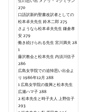
生の思い出 メアリ・マクミラン
270
口語訳新約聖書改訳者としての
松本卓夫先生 鈴木二郎 275
さようなら松本卓夫先生 鎌倉孝
安 279
働き続けられる先生 宮川満夫 28
1
藤沢教会と松本先生 内須川信子
286
広島女学院での追悼思い出会よ
り 1986年12月 288
1 広島女学院の復興と松本先生
広瀬ハマ子 288
2 松本先生と時子夫人 上野信子
293