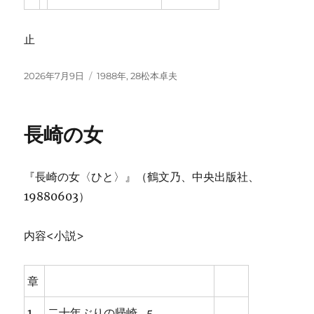
止
投
カ
2026年7月9日
1988年
,
28松本卓夫
稿
テ
日:
ゴ
リ
長崎の女
ー
『長崎の女〈ひと〉』（鶴文乃、中央出版社、
19880603）
内容<小説>
章
1
二十年ぶりの帰崎…5