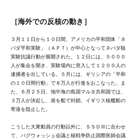
［海外での反核の動き］
３月１１日から１０日間、アメリカの平和団体「ネ
バダ平和実験」（ＡＰＴ）が中心となってネバダ核
実験抗議行動が展開された。１２日には、５０００
人が集会を開き、実験場内に突入して１２００人の
逮捕者を出している。５月には、ギリシアの「平和
の１０日間行動」で８万人が行進をおこなった。ま
た、６月２５日、地中海の島国マルタ共和国では、
３万人が決起し、港を船で封鎖、イギリス核艦船の
寄港を阻止した。
こうした大衆動員の行動以外に、ＳＳＤⅢに合わせ
て、パグウォッシュ会議と核戦争防止国際医師会議