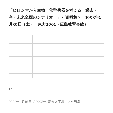
「ヒロシマから生物・化学兵器を考える―過去・
今・未来全廃のシナリオ―」＜資料集＞ 1993年1
月30日（土） 東方2001（広島教育会館）
止
投
カ
2022年4月16日
1993年
,
毒ガス工場・大久野島
稿
テ
日:
ゴ