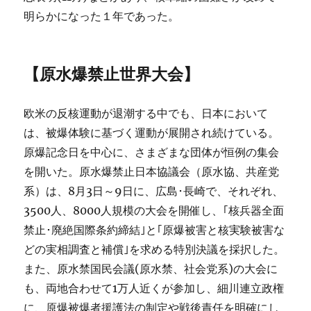
明らかになった１年であった。
【原水爆禁止世界大会】
欧米の反核運動が退潮する中でも、日本において
は、被爆体験に基づく運動が展開され続けている。
原爆記念日を中心に、さまざまな団体が恒例の集会
を開いた。原水爆禁止日本協議会（原水協、共産党
系）は、8月3日～9日に、広島･長崎で、それぞれ、
3500人、8000人規模の大会を開催し、｢核兵器全面
禁止･廃絶国際条約締結｣と｢原爆被害と核実験被害な
どの実相調査と補償｣を求める特別決議を採択した。
また、原水禁国民会議(原水禁、社会党系)の大会に
も、両地合わせて1万人近くが参加し、細川連立政権
に、原爆被爆者援護法の制定や戦後責任を明確にし