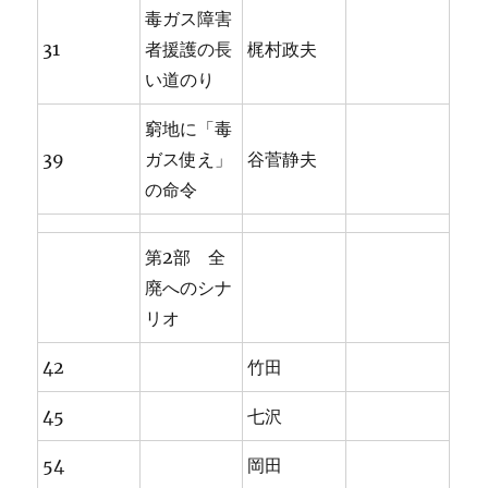
毒ガス障害
31
者援護の長
梶村政夫
い道のり
窮地に「毒
39
ガス使え」
谷菅静夫
の命令
第2部 全
廃へのシナ
リオ
42
竹田
45
七沢
54
岡田