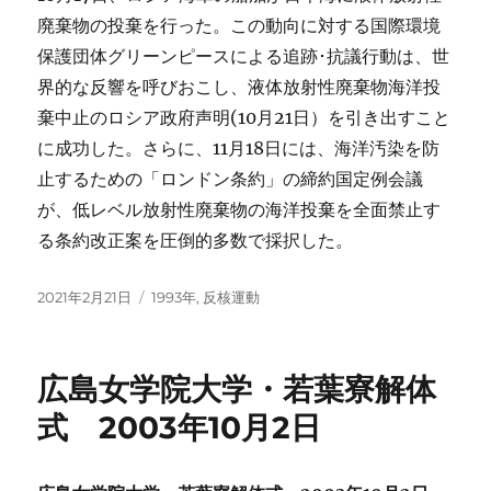
廃棄物の投棄を行った。この動向に対する国際環境
保護団体グリーンピースによる追跡･抗議行動は、世
界的な反響を呼びおこし、液体放射性廃棄物海洋投
棄中止のロシア政府声明(10月21日）を引き出すこと
に成功した。さらに、11月18日には、海洋汚染を防
止するための「ロンドン条約」の締約国定例会議
が、低レベル放射性廃棄物の海洋投棄を全面禁止す
る条約改正案を圧倒的多数で採択した。
投
カ
2021年2月21日
1993年
,
反核運動
稿
テ
日:
ゴ
リ
広島女学院大学・若葉寮解体
ー
式 2003年10月2日