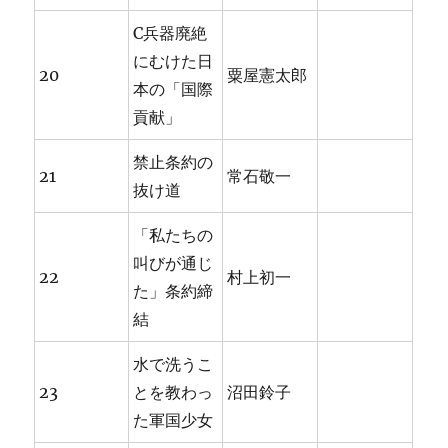
C兵器廃絶
にむけた日
20
粟屋憲太郎
本の「国際
貢献」
禁止条約の
21
常石敬一
抜け道
「私たちの
叫びが通じ
22
村上初一
た」条約締
結
水で洗うこ
23
とを教わっ
沼田鈴子
た軍国少女