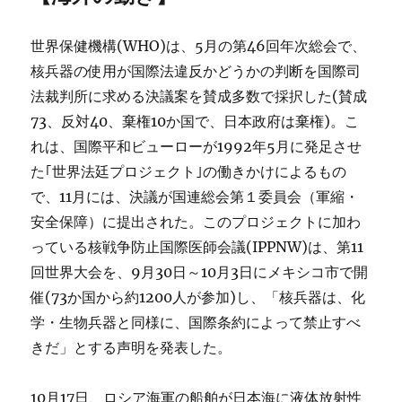
世界保健機構(WHO)は、5月の第46回年次総会で、
核兵器の使用が国際法違反かどうかの判断を国際司
法裁判所に求める決議案を賛成多数で採択した(賛成
73、反対40、棄権10か国で、日本政府は棄権)。こ
れは、国際平和ビューローが1992年5月に発足させ
た｢世界法廷プロジェクト｣の働きかけによるもの
で、11月には、決議が国連総会第１委員会（軍縮・
安全保障）に提出された。このプロジェクトに加わ
っている核戦争防止国際医師会議(IPPNW)は、第11
回世界大会を、9月30日～10月3日にメキシコ市で開
催(73か国から約1200人が参加)し、「核兵器は、化
学・生物兵器と同様に、国際条約によって禁止すべ
きだ」とする声明を発表した。
10月17日、ロシア海軍の船舶が日本海に液体放射性