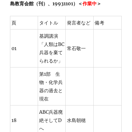
島教育会館（刊）、19931101）＜
作業中
＞
頁
タイトル
発言者など
備考
基調講演
「人類はBC
01
常石敬一
兵器を棄て
られるか」
第1部 生
物・化学兵
器の過去と
現在
ABC兵器廃
18
絶そしてD
水島朝穂
へ