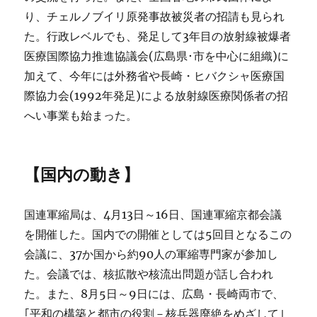
り、チェルノブイリ原発事故被災者の招請も見られ
た。行政レベルでも、発足して3年目の放射線被爆者
医療国際協力推進協議会(広島県･市を中心に組織)に
加えて、今年には外務省や長崎・ヒバクシャ医療国
際協力会(1992年発足)による放射線医療関係者の招
へい事業も始まった。
【国内の動き】
国連軍縮局は、4月13日～16日、国連軍縮京都会議
を開催した。国内での開催としては5回目となるこの
会議に、37か国から約90人の軍縮専門家が参加し
た。会議では、核拡散や核流出問題が話し合われ
た。また、8月5日～9日には、広島・長崎両市で、
｢平和の構築と都市の役割－核兵器廃絶をめざして｣