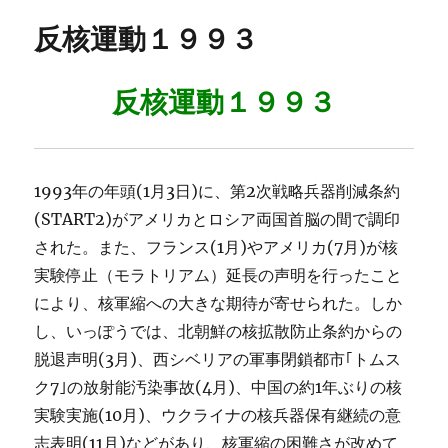
リ
反核運動１９９３
ー
反核運動１９９３
1993年の年頭(1月3日)に、第2次戦略兵器削減条約
(START2)がアメリカとロシア両国首脳の間で調印
された。また、フランス(1月)やアメリカ(7月)が核
実験停止（モラトリアム）延長の声明を行ったこと
により、核軍縮への大きな期待が寄せられた。しか
し、いっぽうでは、北朝鮮の核拡散防止条約からの
脱退声明(3月)、西シベリアの軍事閉鎖都市｢トムス
ク7｣の放射能汚染事故(4月)、中国の約1年ぶりの核
実験実施(10月)、ウクライナの核兵器保有継続の意
志表明(11月)などがあり、核軍縮の困難さが改めて