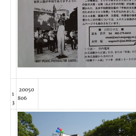
20050
1
806
3