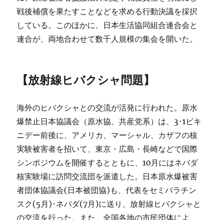
戦後補償を果たすことなどを求める行動決議を採択
している。このほかに、日本生活協同組合連合会と
連合が、両地合わせて数千人規模の集会を開いた。
【放射線ヒバクシャ問題】
海外のヒバクシャとの交流が活発に行われた。原水
爆禁止日本協議会（原水協、共産党系）は、3･1ビキ
ニデー前後に、アメリカ、マーシャル、カザフの核
実験被害者を招いて、東京・広島・長崎などで国際
シンポジウムを開催するとともに、10月にはネバダ
核実験場に訪問交流団を派遣した。日本原水爆被害
者団体協議会(日本被団協)も、代表をセミパラチン
スク(5月)･ネバダ(7月)に送り、放射線ヒバクシャと
の交流を行った。また、全国各地の市民団体によ