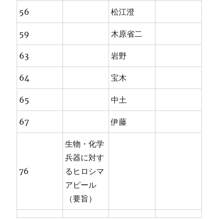
56
松江澄
59
木原省二
63
岩野
64
宝木
65
中土
67
伊藤
生物・化学
兵器に対す
76
るヒロシマ
アピール
（要旨）