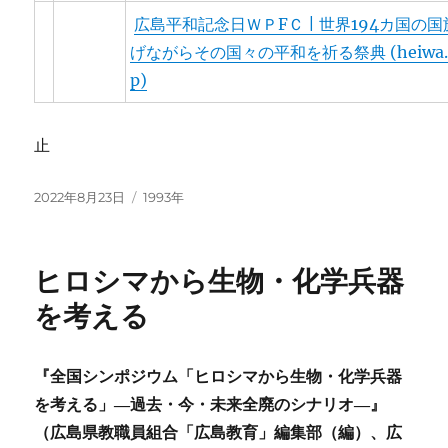
広島平和記念日ＷＰFＣ | 世界194カ国の
げながらその国々の平和を祈る祭典 (heiwa.ho
p)
止
投
カ
2022年8月23日
1993年
稿
テ
日:
ゴ
リ
ヒロシマから生物・化学兵器
ー
を考える
『全国シンポジウム「ヒロシマから生物・化学兵器
を考える」―過去・今・未来全廃のシナリオ―』
（広島県教職員組合「広島教育」編集部（編）、広