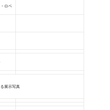
ス・ロベ
ル
ける展示写真