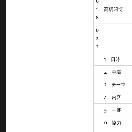
0
1
高橋昭博
8
0
2
2
1 日時
2 会場
3 テーマ
4 内容
5 主催
6 協力