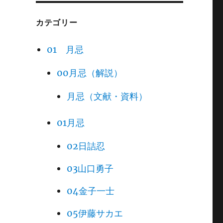
カテゴリー
01 月忌
00月忌（解説）
月忌（文献・資料）
01月忌
02日詰忍
03山口勇子
04金子一士
05伊藤サカエ