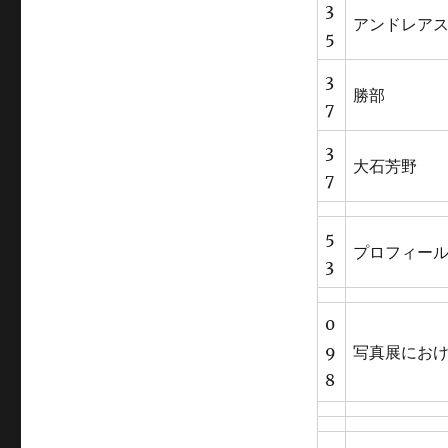
3
アンドレア
5
3
勝部
7
3
大石芳野
7
5
プロフィー
3
0
9
写真展にお
8