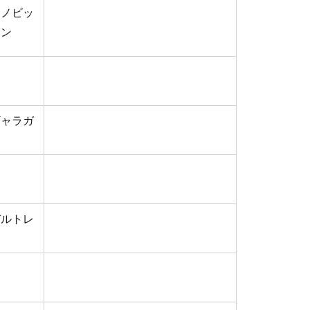
ワノビッ
ィン
ギャラガ
デルトレ