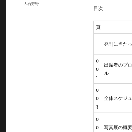
ゴ
大石芳野
目次
リ
ー
頁
発刊に当た
0
出席者のプ
0
ル
1
0
0
全体スケジ
3
0
0
写真展の概