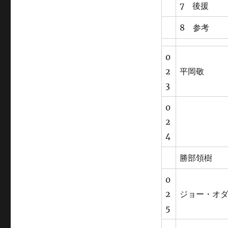
7 後援
8 参考
0
2
平岡敬
3
0
2
4
勝部領樹
0
2
ジョー・オ
5