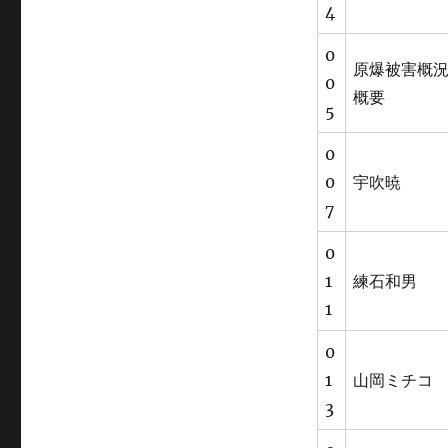
4
0
原爆被害概
0
概要
5
0
0
宇吹暁
7
0
1
練石和男
1
0
1
山岡ミチコ
3