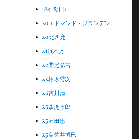
18石母田正
20エドマンド・ブランデン
20北西允
21浜本万三
22灘尾弘吉
23相原秀次
25吉川清
25森滝市郎
25石田忠
25葉佐井博巳