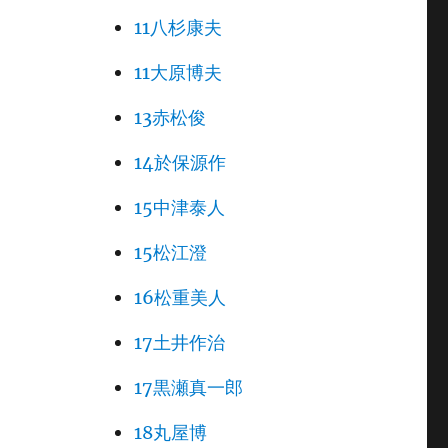
11八杉康夫
11大原博夫
13赤松俊
14於保源作
15中津泰人
15松江澄
16松重美人
17土井作治
17黒瀬真一郎
18丸屋博