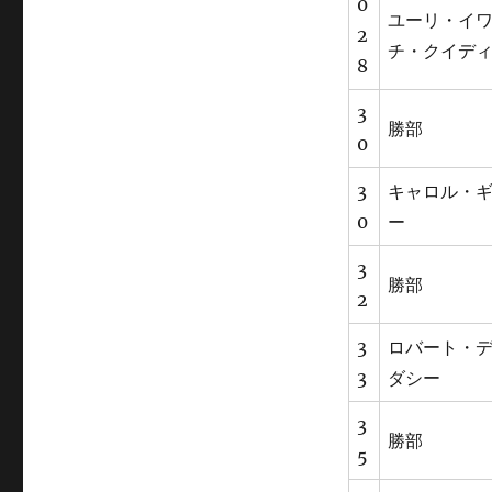
0
ユーリ・イ
2
チ・クイデ
8
3
勝部
0
3
キャロル・
0
ー
3
勝部
2
3
ロバート・
3
ダシー
3
勝部
5