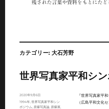
カテゴリー:
大石芳野
世界写真家平和シン
投
2020年9月6日
『世界写真家平和
稿
カ
1994年
,
世界写真家平和シン
（広島平和文化セン
日:
テ
ポジウム
,
原爆写真論
,
原爆展
,