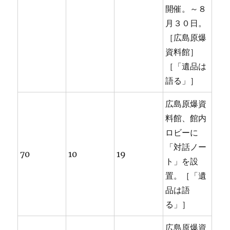
開催。～８
月３０日。
［広島原爆
資料館］
［「遺品は
語る」］
広島原爆資
料館、館内
ロビーに
「対話ノー
70
10
19
ト」を設
置。［「遺
品は語
る」］
広島原爆資