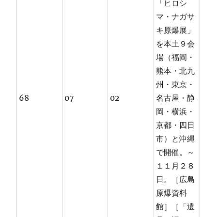
「ヒロシ
マ・ナガサ
キ原爆展」
を本土９会
場（福岡・
熊本・北九
州・東京・
68
07
02
名古屋・静
岡・横浜・
京都・四日
市）と沖縄
で開催。～
１１月２８
日。［広島
原爆資料
館］［「遺