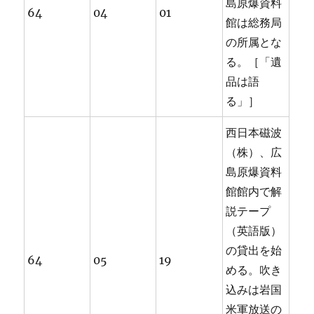
島原爆資料
64
04
01
館は総務局
の所属とな
る。［「遺
品は語
る」］
西日本磁波
（株）、広
島原爆資料
館館内で解
説テープ
（英語版）
の貸出を始
64
05
19
める。吹き
込みは岩国
米軍放送の