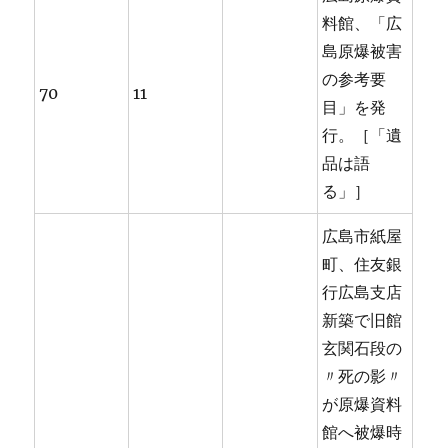
料館、「広
島原爆被害
の参考要
70
11
目」を発
行。［「遺
品は語
る」］
広島市紙屋
町、住友銀
行広島支店
新築で旧館
玄関石段の
〃死の影〃
が原爆資料
館へ被爆時