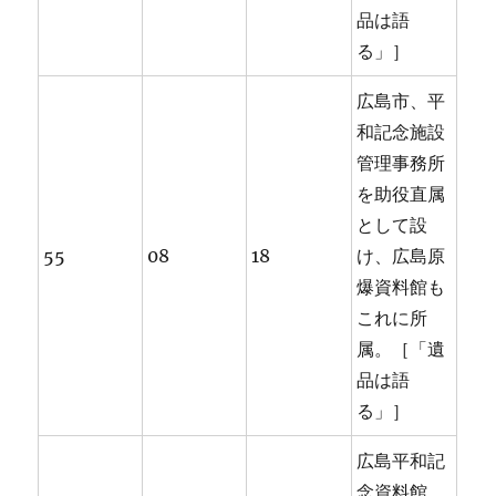
品は語
る」］
広島市、平
和記念施設
管理事務所
を助役直属
として設
55
08
18
け、広島原
爆資料館も
これに所
属。［「遺
品は語
る」］
広島平和記
念資料館