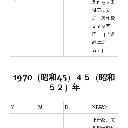
製作を古田
耕三に委
託。製作費
２９８万
円。［「遺
品は語
る」］
1970（昭和45）４５（昭和
５２）年
Y
M
D
NEWS1
小倉馨、広