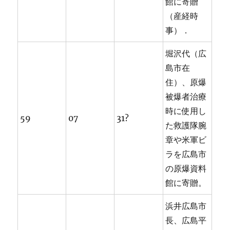
館に寄贈
（産経時
事）．
堀沢代（広
島市在
住）、原爆
被爆者治療
時に使用し
59
07
31?
た救護隊腕
章や米軍ビ
ラを広島市
の原爆資料
館に寄贈。
浜井広島市
長、広島平