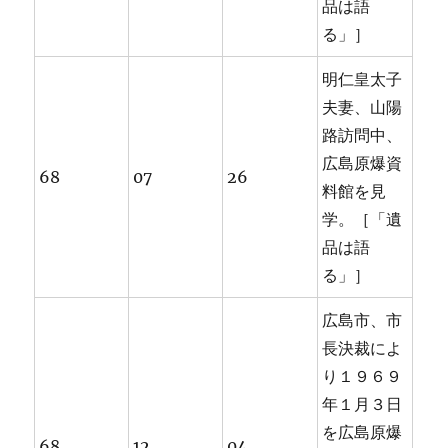
品は語
る」］
明仁皇太子
夫妻、山陽
路訪問中、
広島原爆資
68
07
26
料館を見
学。［「遺
品は語
る」］
広島市、市
長決裁によ
り１９６９
年１月３日
を広島原爆
68
12
04