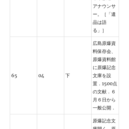
アナウンサ
ー。［「遺
品は語
る」］
広島原爆資
料保存会、
原爆資料館
に原爆記念
65
04
下
文庫を設
置．1500点
の文献．６
月６日から
一般公開．
原爆記念文
庫開く。原