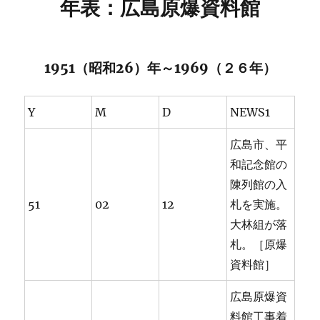
年表：広島原爆資料館
1951（昭和26）年～1969（２６年）
Y
M
D
NEWS1
広島市、平
和記念館の
陳列館の入
51
02
12
札を実施。
大林組が落
札。［原爆
資料館］
広島原爆資
料館工事着