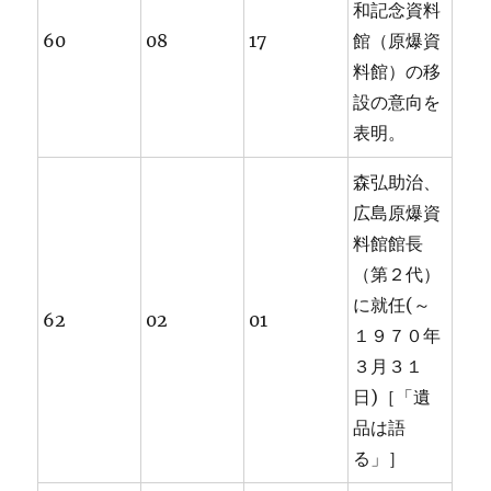
和記念資料
60
08
17
館（原爆資
料館）の移
設の意向を
表明。
森弘助治、
広島原爆資
料館館長
（第２代）
に就任(～
62
02
01
１９７０年
３月３１
日)［「遺
品は語
る」］