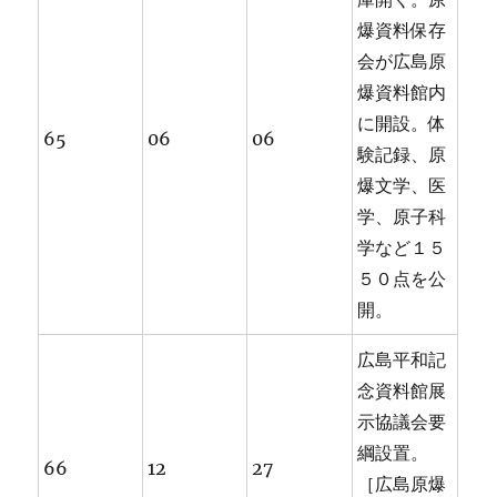
爆資料保存
会が広島原
爆資料館内
に開設。体
65
06
06
験記録、原
爆文学、医
学、原子科
学など１５
５０点を公
開。
広島平和記
念資料館展
示協議会要
綱設置。
66
12
27
［広島原爆