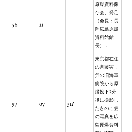
原爆資料保
存会、発足
（会長：長
56
11
岡広島原爆
資料館館
長）．
東京都在住
の斉藤実，
呉の旧海軍
病院から原
爆投下3分
後に撮影し
57
07
31?
たきのこ雲
の写真を広
島原爆資料