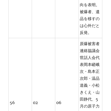
向を表明。
被爆者、遺
品を移すの
は心外だと
反発。
原爆被害者
連絡協議会
世話人会代
表岡本嵯峨
次・島本正
次郎・温品
道義・小松
きくえ・山
田静代、5
56
02
06
月の原子力