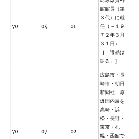
島原爆資料
館館長（第
３代）に就
70
04
01
任（～１９
７２年３月
３１日）
［「遺品は
語る」］
広島市・長
崎市・朝日
新聞社、原
爆国内展を
高崎・浜
松・長野・
東京・札
70
07
02
幌・函館で