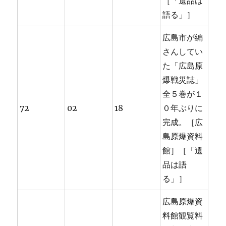
［「遺品は
語る」］
広島市が編
さんしてい
た「広島原
爆戦災誌」
全５巻が１
72
02
18
０年ぶりに
完成。［広
島原爆資料
館］［「遺
品は語
る」］
広島原爆資
料館観覧料