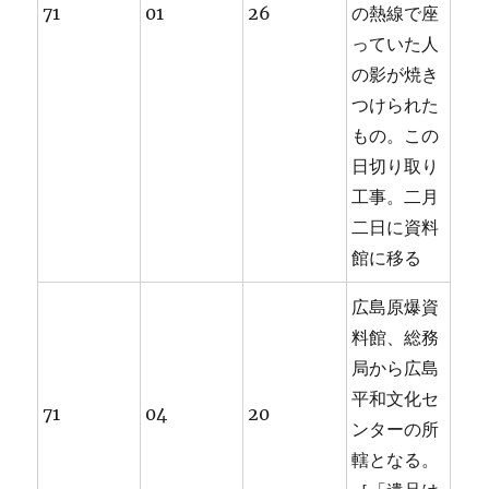
71
01
26
の熱線で座
っていた人
の影が焼き
つけられた
もの。この
日切り取り
工事。二月
二日に資料
館に移る
広島原爆資
料館、総務
局から広島
平和文化セ
71
04
20
ンターの所
轄となる。