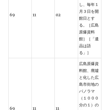
し、毎年１
月３日を開
69
11
02
館日とす
る。［広島
原爆資料
館］［「遺
品は語
る」］
広島原爆資
料館、廃墟
と化した広
島市街地の
パノラマ
（１０００
分の１）の
69
11
11