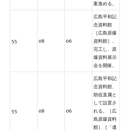
案進める。
広島平和記
念資料館
［広島原爆
55
08
06
資料館］、
完工し、原
爆資料展示
会を開催。
広島平和記
念資料館、
助役直属と
して設置さ
55
08
06
れる。［広
島原爆資料
館］［「遺