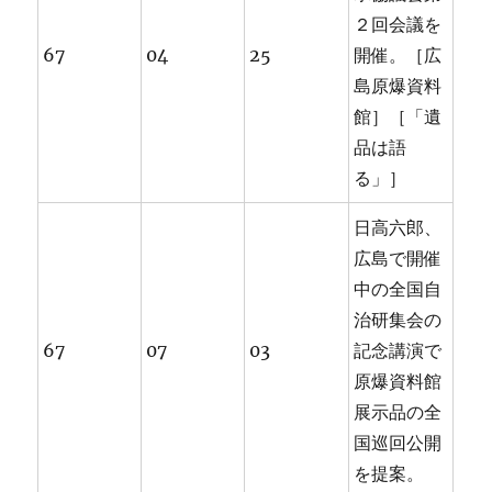
２回会議を
67
04
25
開催。［広
島原爆資料
館］［「遺
品は語
る」］
日高六郎、
広島で開催
中の全国自
治研集会の
67
07
03
記念講演で
原爆資料館
展示品の全
国巡回公開
を提案。