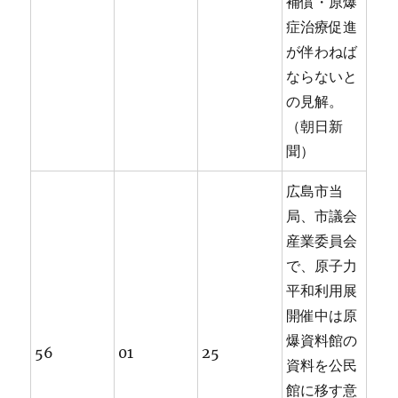
補償・原爆
症治療促進
が伴わねば
ならないと
の見解。
（朝日新
聞）
広島市当
局、市議会
産業委員会
で、原子力
平和利用展
開催中は原
爆資料館の
56
01
25
資料を公民
館に移す意