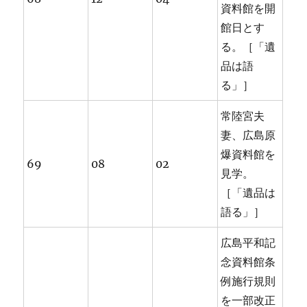
資料館を開
館日とす
る。［「遺
品は語
る」］
常陸宮夫
妻、広島原
爆資料館を
69
08
02
見学。
［「遺品は
語る」］
広島平和記
念資料館条
例施行規則
を一部改正