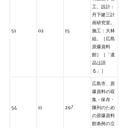
工。設計：
丹下健三計
画研究室。
51
02
15
施工：大林
組。［広島
原爆資料
館］［「遺
品は語
る」］
広島市、原
爆資料の収
集・保存・
54
11
29?
陳列のため
の原爆資料
館条例の立