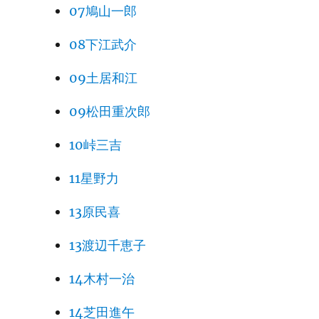
07鳩山一郎
08下江武介
09土居和江
09松田重次郎
10峠三吉
11星野力
13原民喜
13渡辺千恵子
14木村一治
14芝田進午