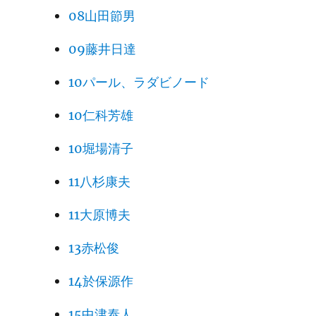
08山田節男
09藤井日達
10パール、ラダビノード
10仁科芳雄
10堀場清子
11八杉康夫
11大原博夫
13赤松俊
14於保源作
15中津泰人