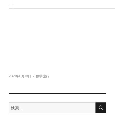
投
カ
2021年8月18日
修学旅行
稿
テ
日:
ゴ
リ
ー
検
検
索
索: