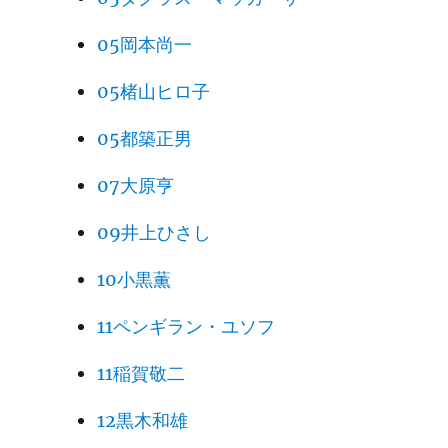
05岡本尚一
05楮山ヒロ子
05都築正男
07大原亨
09井上ひさし
10小黒薫
11ペンギラン・ユソフ
11稲賀敬二
12黒木和雄