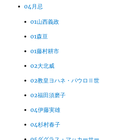
04月忌
01山西義政
01森亘
01藤村耕市
02大北威
02教皇ヨハネ・パウロⅡ世
02福田須磨子
04伊藤実雄
04杉村春子
05ダグラス・マッカーサー