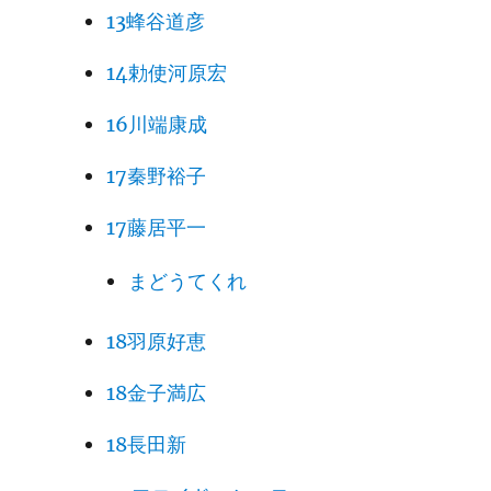
13蜂谷道彦
14勅使河原宏
16川端康成
17秦野裕子
17藤居平一
まどうてくれ
18羽原好恵
18金子満広
18長田新