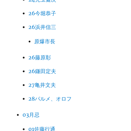
26今堀恭子
26浜井信三
原爆市長
26藤原彰
26鎌田定夫
27亀井文夫
28パルメ、オロフ
03月忌
01佐藤行通