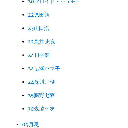
20フロイド・シュモー
22原田勉
23山田浩
23森井 忠良
24川手健
24広瀬ハマ子
24深川宗俊
25藤野七蔵
30森脇幸次
05月忌