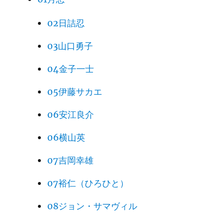
02日詰忍
03山口勇子
04金子一士
05伊藤サカエ
06安江良介
06横山英
07吉岡幸雄
07裕仁（ひろひと）
08ジョン・サマヴィル