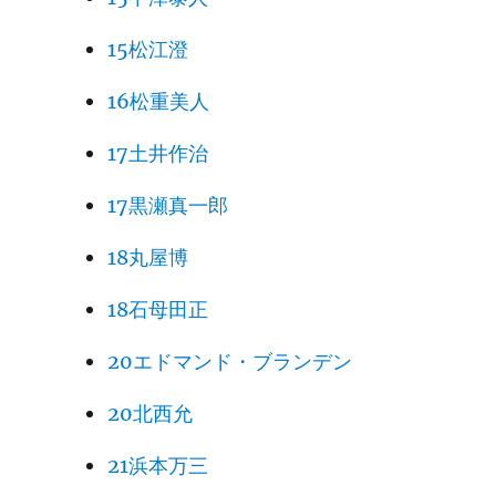
15松江澄
16松重美人
17土井作治
17黒瀬真一郎
18丸屋博
18石母田正
20エドマンド・ブランデン
20北西允
21浜本万三