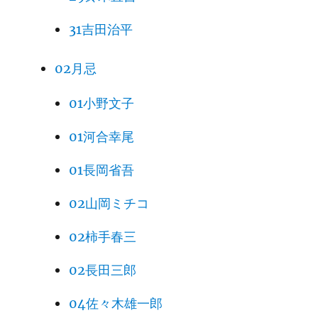
31吉田治平
02月忌
01小野文子
01河合幸尾
01長岡省吾
02山岡ミチコ
02柿手春三
02長田三郎
04佐々木雄一郎