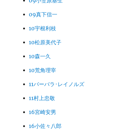
09小笠原基生
09真下信一
10宇根利枝
10松原美代子
10森一久
10荒角理宰
11バーバラ･レイノルズ
11村上忠敬
16宮崎安男
16小佐々八郎