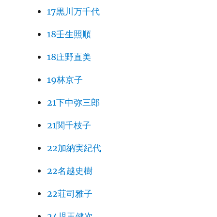
17黒川万千代
18壬生照順
18庄野直美
19林京子
21下中弥三郎
21関千枝子
22加納実紀代
22名越史樹
22荘司雅子
24児玉健次