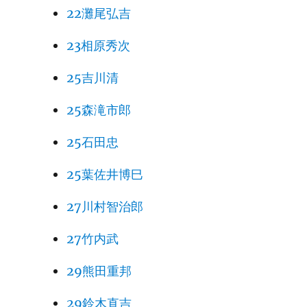
22灘尾弘吉
23相原秀次
25吉川清
25森滝市郎
25石田忠
25葉佐井博巳
27川村智治郎
27竹内武
29熊田重邦
29鈴木直吉