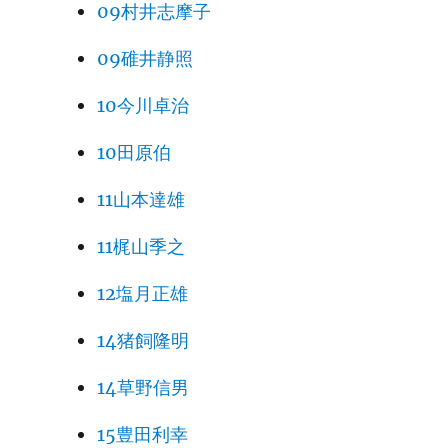
09村井志摩子
09碓井静照
10今川卓治
10田原伯
11山本達雄
11梶山季之
12塩月正雄
14猪飼隆明
14草野信男
15豊田利幸