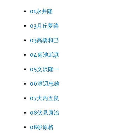
01永井隆
03月丘夢路
03高橋和巳
04菊池武彦
05文沢隆一
06渡辺忠雄
07大内五良
08伏見康治
08砂原格