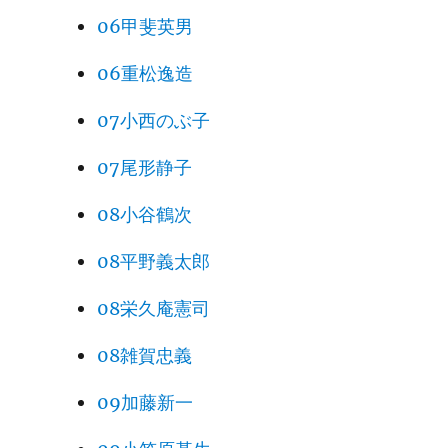
06甲斐英男
06重松逸造
07小西のぶ子
07尾形静子
08小谷鶴次
08平野義太郎
08栄久庵憲司
08雑賀忠義
09加藤新一