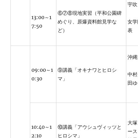
宇吹
⑥⑦⑧現地実習（平和公園碑
13:00～1
めぐり、原爆資料館見学な
女学
7:50
ど）
表
沖縄
09:00～1
⑨講義「オキナワとヒロシ
中村
0:30
マ」
田ゆ
大塚
10:40～1
⑩講義「アウシュヴィッツと
ース
2:10
ヒロシマ」