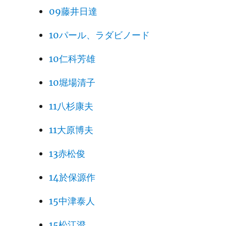
09藤井日達
10パール、ラダビノード
10仁科芳雄
10堀場清子
11八杉康夫
11大原博夫
13赤松俊
14於保源作
15中津泰人
15松江澄