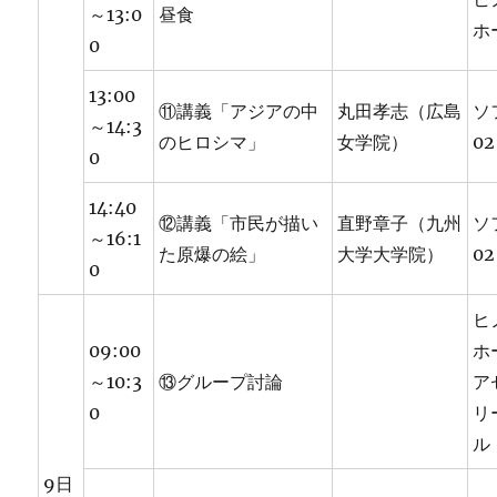
～13:0
昼食
ホ
0
13:00
⑪講義「アジアの中
丸田孝志（広島
ソ
～14:3
のヒロシマ」
女学院）
02
0
14:40
⑫講義「市民が描い
直野章子（九州
ソ
～16:1
た原爆の絵」
大学大学院）
02
0
ヒ
09:00
ホ
～10:3
⑬グループ討論
ア
0
リ
ル
9日