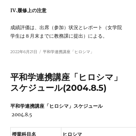
IV.履修上の注意
成績評価は、出席（参加）状況とレポート（女学院
学生は８月末までに教務課に提出）による。
投
カ
2022年6月21日
平和学連携講座「ヒロシマ」
稿
テ
日:
ゴ
リ
平和学連携講座「ヒロシマ」
ー
スケジュール(2004.8.5)
平和学連携講座「ヒロシマ」スケジュール
2004.8.5
授業科目名
ヒロシマ