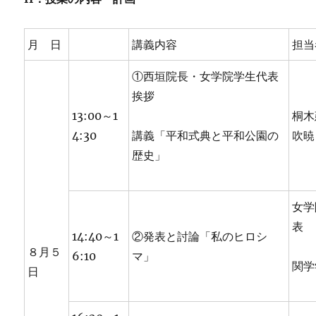
月 日
講義内容
担当
①西垣院長・女学院学生代表
挨拶
13:00～1
桐木
4:30
講義「平和式典と平和公園の
吹暁
歴史」
女学
表
14:40～1
②発表と討論「私のヒロシ
８月５
6:10
マ」
関学
日