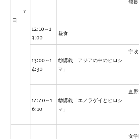
館長
７
日
12:10～1
昼食
3:00
宇吹
13:00～1
⑪講義「アジアの中のヒロシ
4:30
マ」
直野
14:40～1
⑫講義「エノラゲイとヒロシ
6:10
マ」
女学