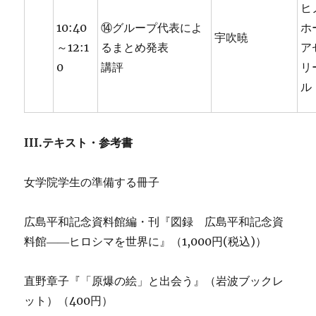
ヒ
10:40
⑭グループ代表によ
ホ
宇吹暁
～12:1
るまとめ発表
ア
0
講評
リ
ル
III.テキスト・参考書
女学院学生の準備する冊子
広島平和記念資料館編・刊『図録 広島平和記念資
料館――ヒロシマを世界に』（1,000円(税込)）
直野章子『「原爆の絵」と出会う』（岩波ブックレ
ット）（400円）