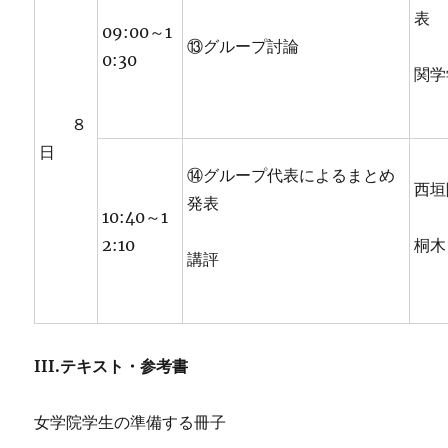
表
09:00～1
⑬グループ討論
0:30
関学
８
日
⑭グループ代表によるまとめ
西垣
発表
10:40～1
2:10
桐木
講評
III.テキスト・参考書
女学院学生の準備する冊子