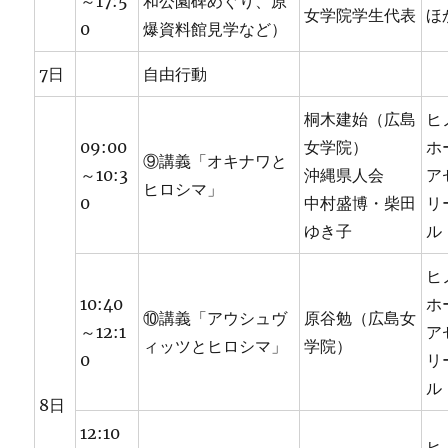
～17:5
和公園碑めぐり、原
女学院学生代表
ほ
0
爆資料館見学など）
7日
自由行動
桐木建始（広島
ヒ
09:00
女学院）
ホ
⑨講義「オキナワと
～10:3
沖縄県人会
ア
ヒロシマ」
0
中村盛博・柴田
リ
ゆき子
ル
ヒ
10:40
ホ
⑩講義「アウシュヴ
原谷勉（広島女
～12:1
ア
ィッツとヒロシマ」
学院）
0
リ
ル
8日
12:10
ヒ