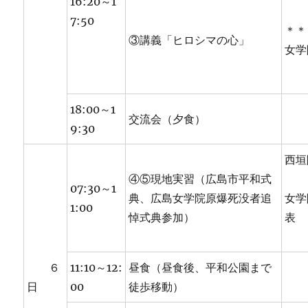
16:20～1
7:50
＊＊
③講義「ヒロシマの心」
女学
18:00～1
交流会（夕食）
9:30
西垣
④⑤現地実習（広島市平和式
07:30～1
典、広島女学院原爆死没者追
女学
1:00
悼式典参加）
表
６
11:10～12:
昼食（昼食後、平和公園まで
日
00
徒歩移動）