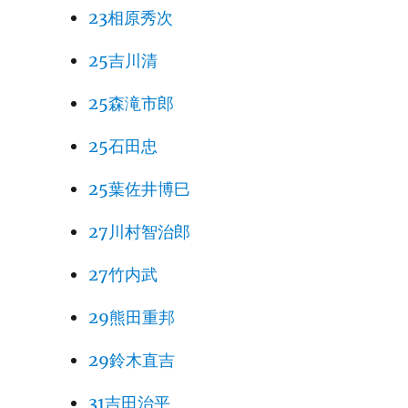
23相原秀次
25吉川清
25森滝市郎
25石田忠
25葉佐井博巳
27川村智治郎
27竹内武
29熊田重邦
29鈴木直吉
31吉田治平