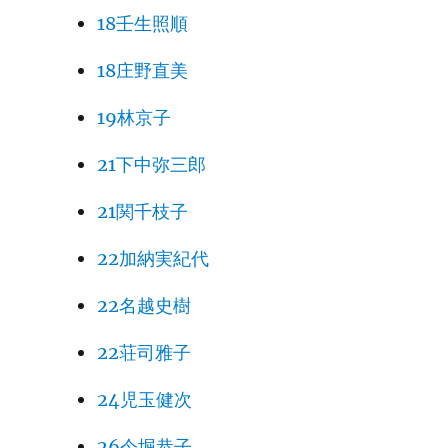
18壬生照順
18庄野直美
19林京子
21下中弥三郎
21関千枝子
22加納実紀代
22名越史樹
22荘司雅子
24児玉健次
26今堀恭子