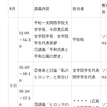
教
8月
講義内容
担当者
所
平松一夫関西学院大
学学長、今田寛広島
13:00
女学院学長、女学院
ソ
～14:3
宇吹暁
学生代表挨拶
02
0
①講義「平和式典と
平和公園の歴史」
14:40
②発表と討論「私の
女学院学生代表
ソ
～16:1
ヒロシマ」と班分け
関学学生代表
02
0
５日
16:20
～17:5
＊＊＊＊（広島
0
③講義「ヒロシマの
ソ