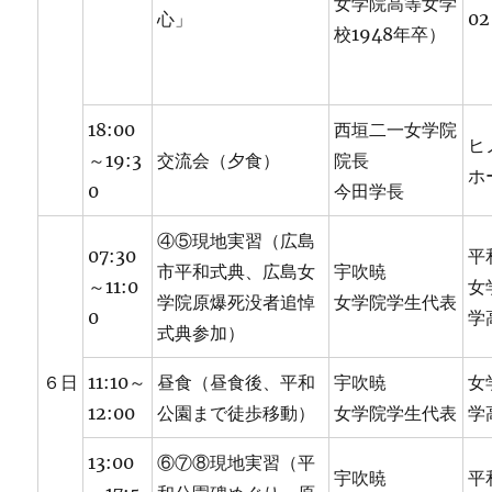
女学院高等女学
心」
02
校1948年卒）
18:00
西垣二一女学院
ヒ
～19:3
交流会（夕食）
院長
ホ
0
今田学長
④⑤現地実習（広島
07:30
平
市平和式典、広島女
宇吹暁
～11:0
女
学院原爆死没者追悼
女学院学生代表
0
学
式典参加）
６日
11:10～
昼食（昼食後、平和
宇吹暁
女
12:00
公園まで徒歩移動）
女学院学生代表
学
13:00
⑥⑦⑧現地実習（平
宇吹暁
平