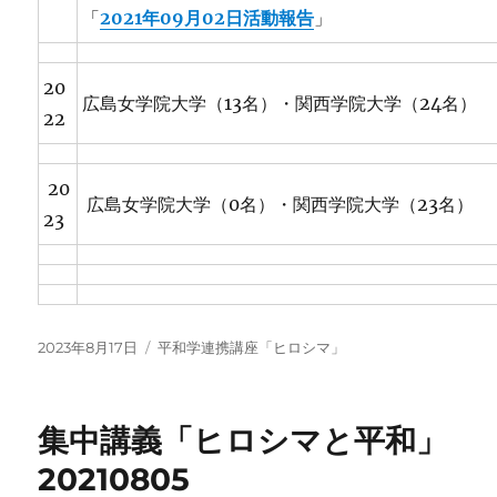
「
2021年09月02日活動報告
」
20
広島女学院大学（13名）・関西学院大学（24名）
22
20
広島女学院大学（0名）・関西学院大学（23名）
23
投
カ
2023年8月17日
平和学連携講座「ヒロシマ」
稿
テ
日:
ゴ
リ
集中講義「ヒロシマと平和」
ー
20210805