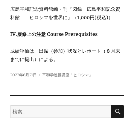
広島平和記念資料館編・刊『図録 広島平和記念資
料館――ヒロシマを世界に』（1,000円(税込)）
IV.履修上の注意 Course Prerequisites
成績評価は、出席（参加）状況とレポート（８月末
までに提出）による。
投
カ
2022年6月21日
平和学連携講座「ヒロシマ」
稿
テ
日:
ゴ
リ
ー
検
検
索
索: