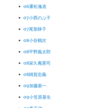
06重松逸造
07小西のぶ子
07尾形静子
08小谷鶴次
08平野義太郎
08栄久庵憲司
08雑賀忠義
09加藤新一
09小笠原基生