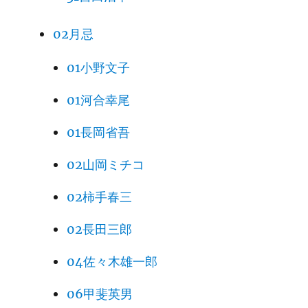
02月忌
01小野文子
01河合幸尾
01長岡省吾
02山岡ミチコ
02柿手春三
02長田三郎
04佐々木雄一郎
06甲斐英男