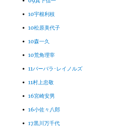
09真下信一
10宇根利枝
10松原美代子
10森一久
10荒角理宰
11バーバラ･レイノルズ
11村上忠敬
16宮崎安男
16小佐々八郎
17黒川万千代