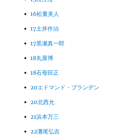
16松重美人
17土井作治
17黒瀬真一郎
18丸屋博
18石母田正
20エドマンド・ブランデン
20北西允
21浜本万三
22灘尾弘吉