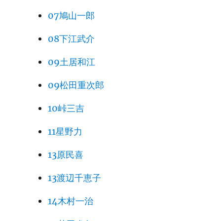
07鳩山一郎
08下江武介
09土居和江
09松田重次郎
10峠三吉
11星野力
13原民喜
13渡辺千恵子
14木村一治