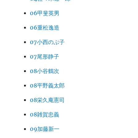
06甲斐英男
06重松逸造
07小西のぶ子
07尾形静子
08小谷鶴次
08平野義太郎
08栄久庵憲司
08雑賀忠義
09加藤新一