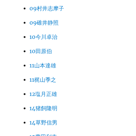
09村井志摩子
09碓井静照
10今川卓治
10田原伯
11山本達雄
11梶山季之
12塩月正雄
14猪飼隆明
14草野信男