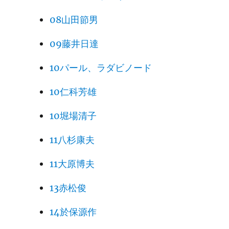
08山田節男
09藤井日達
10パール、ラダビノード
10仁科芳雄
10堀場清子
11八杉康夫
11大原博夫
13赤松俊
14於保源作