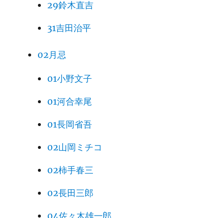
29鈴木直吉
31吉田治平
02月忌
01小野文子
01河合幸尾
01長岡省吾
02山岡ミチコ
02柿手春三
02長田三郎
04佐々木雄一郎