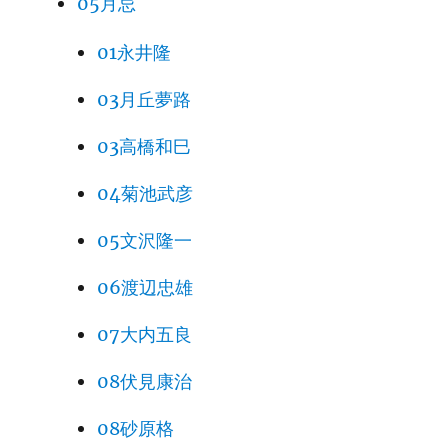
05月忌
01永井隆
03月丘夢路
03高橋和巳
04菊池武彦
05文沢隆一
06渡辺忠雄
07大内五良
08伏見康治
08砂原格