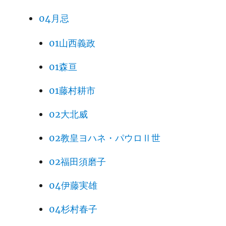
04月忌
01山西義政
01森亘
01藤村耕市
02大北威
02教皇ヨハネ・パウロⅡ世
02福田須磨子
04伊藤実雄
04杉村春子