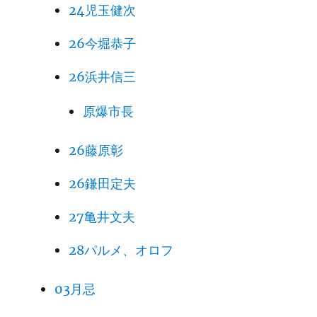
24児玉健次
26今堀恭子
26浜井信三
原爆市長
26藤原彰
26鎌田定夫
27亀井文夫
28パルメ、オロフ
03月忌