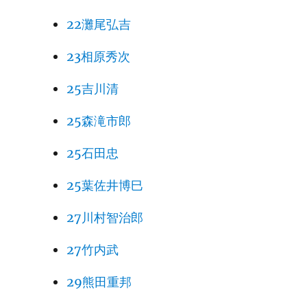
22灘尾弘吉
23相原秀次
25吉川清
25森滝市郎
25石田忠
25葉佐井博巳
27川村智治郎
27竹内武
29熊田重邦