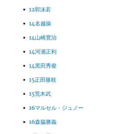
12郭沫若
14名越操
14山崎寛治
14河瀬正利
14黒田秀俊
15正田篠枝
15荒木武
16マルセル・ジュノー
16森脇勝義