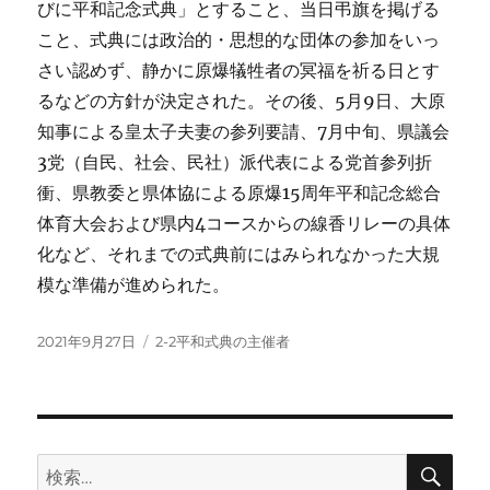
びに平和記念式典」とすること、当日弔旗を掲げる
こと、式典には政治的・思想的な団体の参加をいっ
さい認めず、静かに原爆犠牲者の冥福を祈る日とす
るなどの方針が決定された。その後、5月9日、大原
知事による皇太子夫妻の参列要請、7月中旬、県議会
3党（自民、社会、民社）派代表による党首参列折
衝、県教委と県体協による原爆15周年平和記念総合
体育大会および県内4コースからの線香リレーの具体
化など、それまでの式典前にはみられなかった大規
模な準備が進められた。
投
カ
2021年9月27日
2-2平和式典の主催者
稿
テ
日:
ゴ
リ
ー
検
検
索