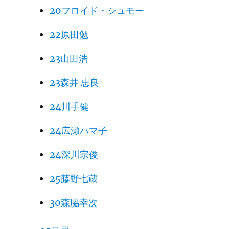
20フロイド・シュモー
22原田勉
23山田浩
23森井 忠良
24川手健
24広瀬ハマ子
24深川宗俊
25藤野七蔵
30森脇幸次