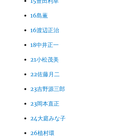
15豊田利幸
16島薫
16渡辺正治
18中井正一
21小松茂美
22佐藤月二
23吉野源三郎
23岡本直正
24大庭みな子
26植村環