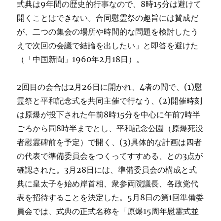
式典は9年間の歴史的行事なので、8時15分は避けて
開くことはできない。合同慰霊祭の趣旨には賛成だ
が、二つの集会の場所や時間的な問題を検討したう
えで次回の会議で結論を出したい」と即答を避けた
（「中国新聞」1960年2月18日）。
2回目の会合は2月26日に開かれ、4者の間で、(1)慰
霊祭と平和記念式を共同主催で行なう、(2)開催時刻
は原爆が投下された午前8時15分を中心に午前7時半
ごろから同8時半までとし、平和記念公園（原爆死没
者慰霊碑前を予定）で開く、(3)具体的な計画は四者
の代表で準備委員会をつくってすすめる、との3点が
確認された。3月28日には、準備委員会の構成と式
典に皇太子を始め岸首相、衆参両院議長、各政党代
表を招待することを決定した。5月8日の第1回準備委
員会では、式典の正式名称を「原爆15周年慰霊式並