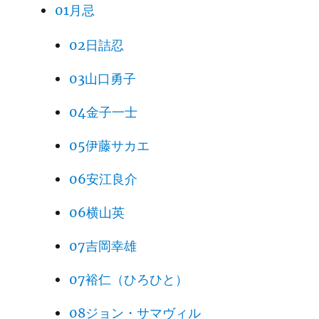
01月忌
02日詰忍
03山口勇子
04金子一士
05伊藤サカエ
06安江良介
06横山英
07吉岡幸雄
07裕仁（ひろひと）
08ジョン・サマヴィル