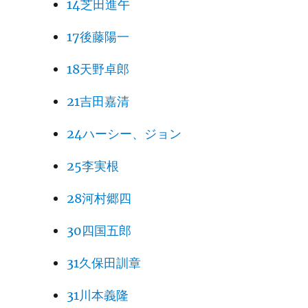
14芝田進午
17後藤陽一
18天野卓郎
21吉田嘉清
24ハーシー、ジョン
25李実根
28河村郷四
30四国五郎
31久保田訓章
31川本義隆