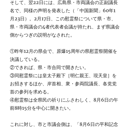
そして、翌22日には、広島県・市両議会の正副議長
名で、同様の声明を発表した（「中国新聞」60年1
月23日）。2月17日、この慰霊祭について県・市、
県・市両議会の4者代表者会議が持たれ、まず県議会
側からつぎの説明がなされた。
①昨年12月の県会で、原爆15周年の県慰霊祭開催を
決議している。
②できれば、県・市合同で開きたい。
③同慰霊祭には皇太子殿下［明仁親王、現天皇］を
お招きするほか、岸首相、衆・参両院議長、各党党
首の参列を求める。
④慰霊祭は全県民の祈りにふさわしく、8月6日の午
前8時15分を中心に開きたい。
これに対し、市と市議会側は、「8月6日の平和記念