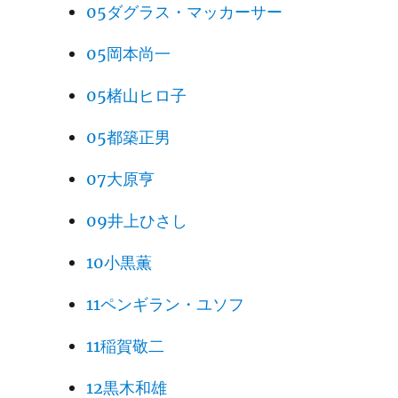
05ダグラス・マッカーサー
05岡本尚一
05楮山ヒロ子
05都築正男
07大原亨
09井上ひさし
10小黒薫
11ペンギラン・ユソフ
11稲賀敬二
12黒木和雄