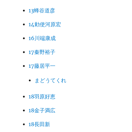
13蜂谷道彦
14勅使河原宏
16川端康成
17秦野裕子
17藤居平一
まどうてくれ
18羽原好恵
18金子満広
18長田新