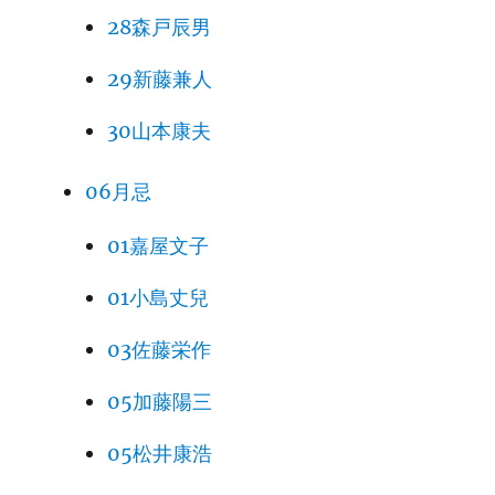
28森戸辰男
29新藤兼人
30山本康夫
06月忌
01嘉屋文子
01小島丈兒
03佐藤栄作
05加藤陽三
05松井康浩