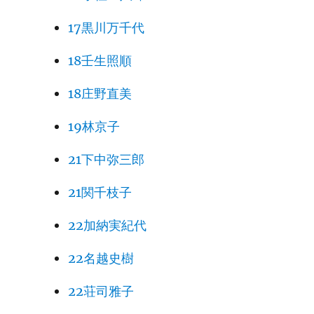
17黒川万千代
18壬生照順
18庄野直美
19林京子
21下中弥三郎
21関千枝子
22加納実紀代
22名越史樹
22荘司雅子