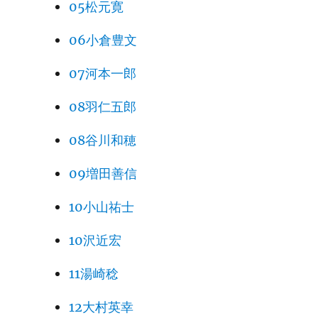
05松元寛
06小倉豊文
07河本一郎
08羽仁五郎
08谷川和穂
09増田善信
10小山祐士
10沢近宏
11湯崎稔
12大村英幸