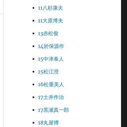
11八杉康夫
11大原博夫
13赤松俊
14於保源作
15中津泰人
15松江澄
16松重美人
17土井作治
17黒瀬真一郎
18丸屋博