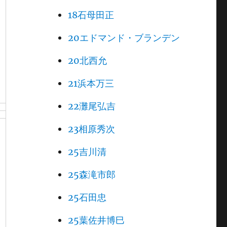
18石母田正
20エドマンド・ブランデン
20北西允
21浜本万三
22灘尾弘吉
23相原秀次
25吉川清
25森滝市郎
25石田忠
25葉佐井博巳