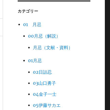
カテゴリー
01 月忌
00月忌（解説）
月忌（文献・資料）
01月忌
02日詰忍
03山口勇子
04金子一士
05伊藤サカエ