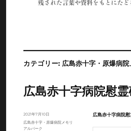
カテゴリー:
広島赤十字・原爆病院
広島赤十字病院慰霊
投
2021年7月10日
広島赤十字病院慰
稿
カ
広島赤十字・原爆病院メモリ
日:
テ
アルパーク