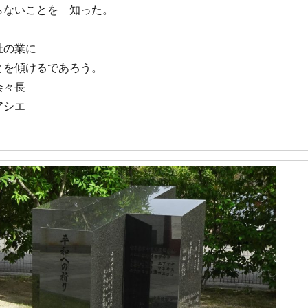
らないことを 知った。
祉の業に
とを傾けるであろう。
会々長
アシエ