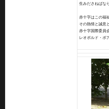
生みださねばな
赤十字はこの福
その熱情と誠意
赤十字国際委員
レオポルド・ボ