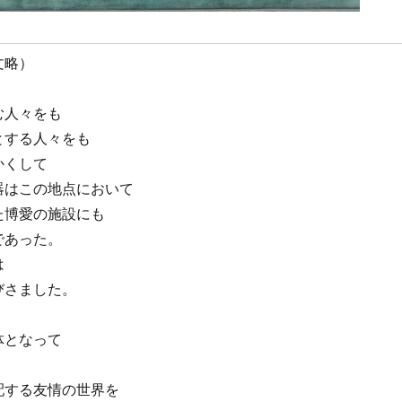
文略）
む人々をも
とする人々をも
かくして
器はこの地点において
た博愛の施設にも
であった。
は
びさました。
体となって
配する友情の世界を