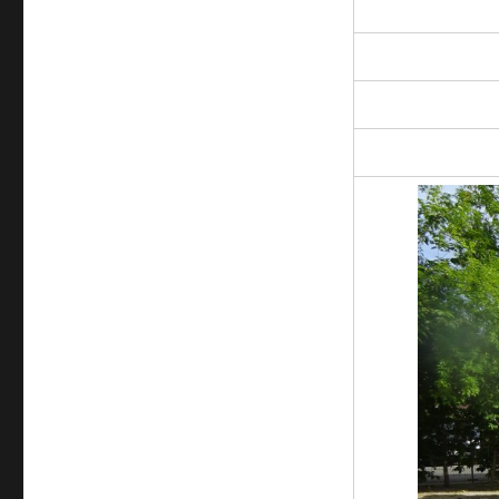
ゴ
リ
ー