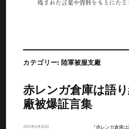
カテゴリー:
陸軍被服支廠
赤レンガ倉庫は語り
廠被爆証言集
投
2021年5月30日
『赤レンガ倉庫は