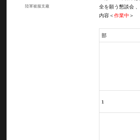
稿
カ
陸軍被服支廠
全を願う懇談会 、20
日:
テ
内容＜
作業中
＞
ゴ
リ
ー
部
1