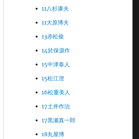
11八杉康夫
11大原博夫
13赤松俊
14於保源作
15中津泰人
15松江澄
16松重美人
17土井作治
17黒瀬真一郎
18丸屋博