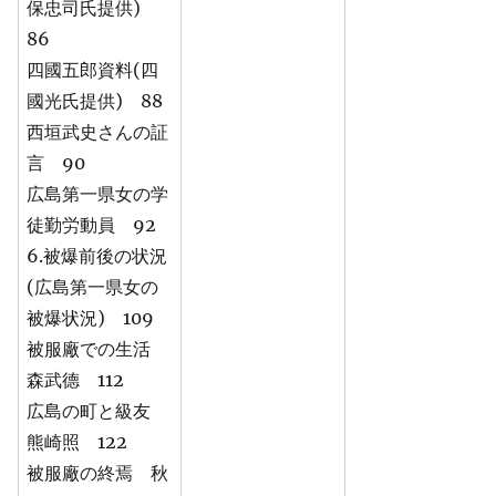
保忠司氏提供)
86
四國五郎資料(四
國光氏提供) 88
西垣武史さんの証
言 90
広島第一県女の学
徒勤労動員 92
6.被爆前後の状況
(広島第一県女の
被爆状況) 109
被服廠での生活
森武德 112
広島の町と級友
熊崎照 122
被服廠の終焉 秋