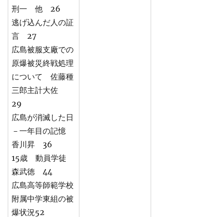
刑一 他 26
逃げ込んだ人の証
言 27
広島被服支廠での
原爆被災終戦処理
について 佐藤種
三郎主計大佐
29
広島が消滅した日
－一年目の記憶
香川昇 36
15歳 動員学徒
森武徳 44
広島高等師範学校
附属中学東組の被
爆状況52