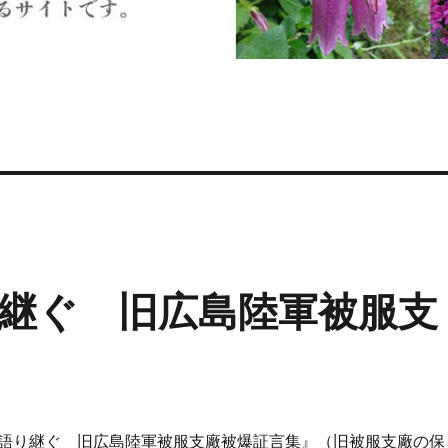
継ぐ 旧広島陸軍被服支
語り継ぐ 旧広島陸軍被服支廠被爆証言集』（旧被服支廠の保