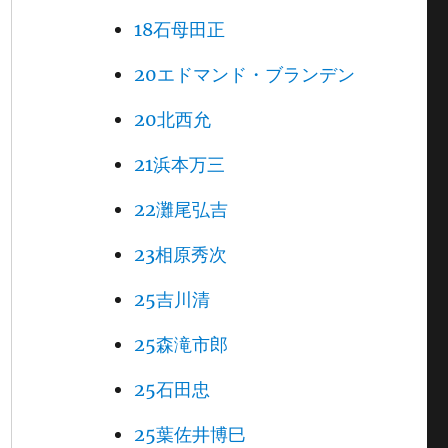
18石母田正
20エドマンド・ブランデン
20北西允
21浜本万三
22灘尾弘吉
23相原秀次
25吉川清
25森滝市郎
25石田忠
25葉佐井博巳