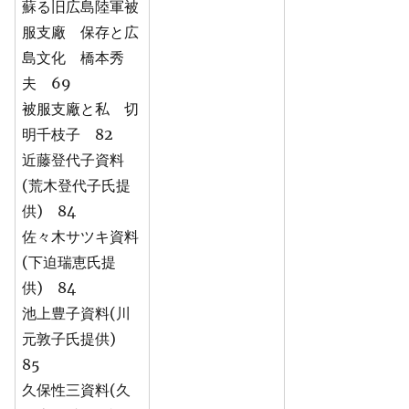
蘇る旧広島陸軍被
服支廠 保存と広
島文化 橋本秀
夫 69
被服支廠と私 切
明千枝子 82
近藤登代子資料
(荒木登代子氏提
供) 84
佐々木サツキ資料
(下迫瑞恵氏提
供) 84
池上豊子資料(川
元敦子氏提供)
85
久保性三資料(久