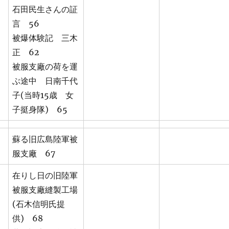
石田民生さんの証
言 56
被爆体験記 三木
正 62
被服支廠の荷を運
ぶ途中 日南千代
子(当時15歳 女
子挺身隊) 65
蘇る旧広島陸軍被
服支廠 67
在りし日の旧陸軍
被服支廠縫製工場
(石木信明氏提
供) 68