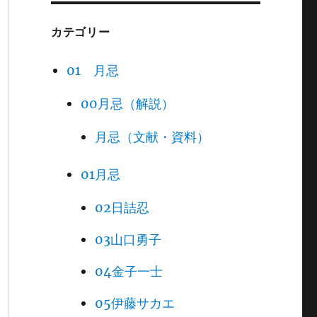
カテゴリー
01 月忌
00月忌（解説）
月忌（文献・資料）
01月忌
02日詰忍
03山口勇子
04金子一士
05伊藤サカエ