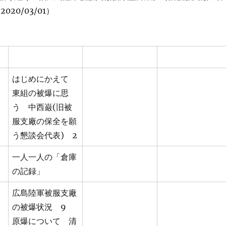
20/03/01）
はじめにかえて
東組の被爆に思
う 中西巌(旧被
服支廠の保全を願
う懇談会代表) 2
一人一人の「倉庫
の記録」
広島陸軍被服支廠
の被爆状況 9
原爆について 清