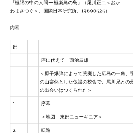
『極限の中の人間—極楽鳥の島』（尾川正二＜おか
わまさつぐ＞、国際日本研究所、19690525）
内容
部
序に代えて 西治辰雄
＜原子爆弾によって荒廃した広島の一角、
の山寨然とした仮設の校舎で、尾川兄との
の出会いはつくられた＞
1
序幕
＜地図 東部ニューギニア＞
2
転進