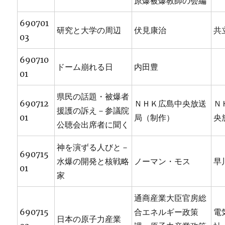
原爆被爆教師の会編
690701
研究と大学の周辺
伏見康治
共
03
690710
ドーム崩れる日
内田豊
01
県民の話題・被爆者
690712
ＮＨＫ広島中央放送
Ｎ
援護の訴え－参議院
01
局（制作）
央
公聴会出席者に聞く
神を演ずる人びと－
690715
水爆の開発と核戦略
ノーマン・モス
早
01
家
通商産業大臣官房総
690715
合エネルギー政策
電
日本の原子力産業