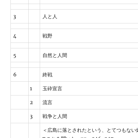
3
人と人
4
戦野
5
自然と人間
6
終戦
1
玉砕宣言
2
流言
3
戦争と人間
＜広島に落とされたという、とてつもない