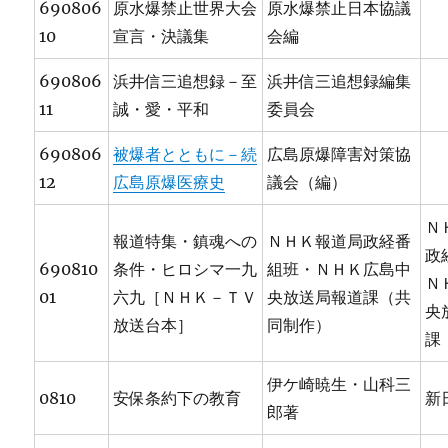
690806
原水爆禁止世界大会
原水爆禁止日本協議
10
宣言・決議集
会編
690806
浜井信三追想録－至
浜井信三追想録編集
11
誠・愛・平和
委員会
690806
被爆者とともに－続
広島原爆障害対策協
12
広島原爆医療史
議会（編）
Ｎ
報道特集・鎮魂への
ＮＨＫ報道局政経番
政
690810
条件・ヒロシマ一九
組班・ＮＨＫ広島中
Ｎ
01
六九［ＮＨＫ－ＴＶ
央放送局報道課（共
央
放送台本］
同制作）
課
伊ケ崎暁生・山科三
0810
安保条約下の教育
新
郎著