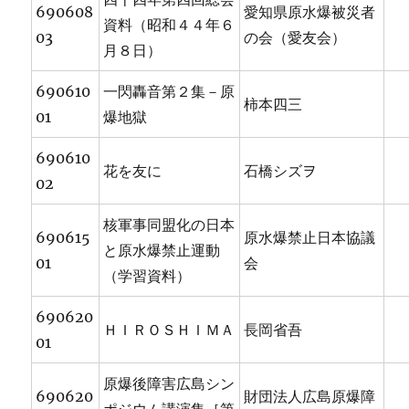
690608
愛知県原水爆被災者
資料（昭和４４年６
03
の会（愛友会）
月８日）
690610
一閃轟音第２集－原
柿本四三
01
爆地獄
690610
花を友に
石橋シズヲ
02
核軍事同盟化の日本
690615
原水爆禁止日本協議
と原水爆禁止運動
01
会
（学習資料）
690620
ＨＩＲＯＳＨＩＭＡ
長岡省吾
01
原爆後障害広島シン
690620
財団法人広島原爆障