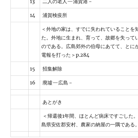
13
二人の老人—浦賀港－
14
浦賀検疫所
＜外地の家は、すでに失われていることを
た。外地に生まれ、育って、故郷を失って
のである。広島郊外の伯母にあてて、とに
電報を打った＞p.284
15
招集解除
16
廃墟—広島－
あとがき
＜帰還後1年間、ほとんど病床ですごした
島県安佐郡安村、農家の納屋の一隅である