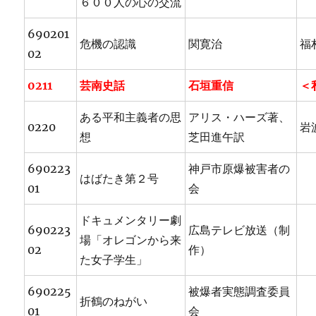
６００人の心の交流
690201
危機の認識
関寛治
福
02
0211
芸南史話
石垣重信
＜
ある平和主義者の思
アリス・ハーズ著、
0220
岩
想
芝田進午訳
690223
神戸市原爆被害者の
はばたき第２号
01
会
ドキュメンタリー劇
690223
広島テレビ放送（制
場「オレゴンから来
02
作）
た女子学生」
690225
被爆者実態調査委員
折鶴のねがい
01
会