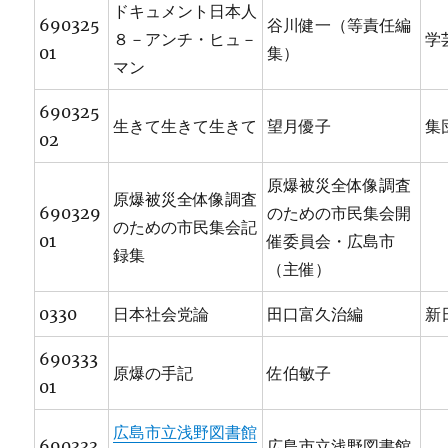
ドキュメント日本人
690325
谷川健一（等責任編
８－アンチ・ヒュ－
学
01
集）
マン
690325
生きて生きて生きて
望月優子
集
02
原爆被災全体像調査
原爆被災全体像調査
690329
のための市民集会開
のための市民集会記
01
催委員会・広島市
録集
（主催）
0330
日本社会党論
田口富久治編
新
690333
原爆の手記
佐伯敏子
01
広島市立浅野図書館
690333
広島市立浅野図書館