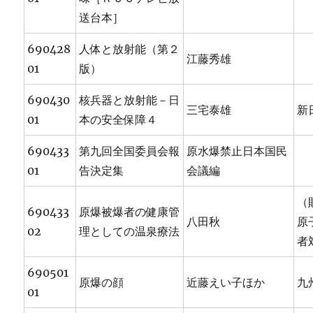
送台本］
690428
人体と放射能（第２
江藤秀雄
01
版）
690430
核兵器と放射能－日
三宅泰雄
新
01
本の安全保障４
690433
第九回全国委員会報
原水爆禁止日本国民
01
告決定集
会議編
（
690433
原爆被爆者の健康管
八田秋
原
02
理としての温泉療法
者
690501
原爆の顔
近藤えい子ほか
九
01