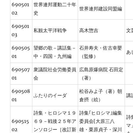
690501
世界連邦運動二十年
世界連邦建設同盟編
02
史
690501
私観太平洋戦争
高木惣吉
文
03
690505
望郷の歌－講話集－
石井寿夫・佐古幸嬰
あ
01
中・四国・九州編
（監修）
690507
衆議院社会労働委員
広島原爆病院 石田定
01
会
（著）
690508
松谷みよ子（著）朝
ふたりのイーダ
講
01
倉摂（絵）
詩集・ヒロシマ１９
詩集｢ヒロシマ｣編集
詩
690515
６９－戦後２５年ア
委員会[大原三八
マ
02
ンソロジー［改訂新
雄・栗原貞子・深川