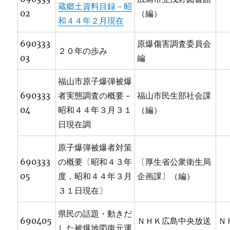
蔵郷土資料目録－昭
02
（編）
和４４年２月現在
690333
原爆傷害調査委員会
２０年の歩み
03
編
福山市原子爆弾被爆
690333
者実態調査の概要－
福山市民生部社会課
04
昭和４４年３月３１
（編）
日現在調
原子爆弾被爆者対策
690333
の概要〔昭和４３年
〔厚生省公衆衛生局
05
度，昭和４４年３月
企画課〕（編）
３１日現在〕
県民の話題・動きだ
690405
ＮＨＫ広島中央放送
Ｎ
した被爆地図復元運