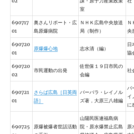
02
課・原子力産業政策
社
室
690717
奥さんリポート・広
ＮＨＫ広島中央放送
Ｎ
01
島原爆病院
局（制作）
央
690720
日
原爆爆心地
志水清（編）
01
協
690720
佐世保１９日市民の
市民運動の出発
社
02
会編
バ
690721
さらば広島［日英両
バーバラ・レイノル
イ
01
語］
ズ著，大原三八雄編
に
山陽民医連福島病
690725
原爆被爆者世話活動
院・原水爆禁止広島
原