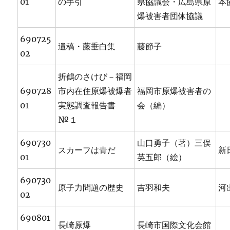
01
の手引
県協議会・広島県原
本
爆被害者団体協議
690725
遺稿・藤垂白集
藤節子
02
折鶴のさけび－福岡
690728
市内在住原爆被爆者
福岡市原爆被害者の
01
実態調査報告書
会（編）
№１
690730
山口勇子（著）三俣
スカーフは青だ
新
01
英五郎（絵）
690730
原子力問題の歴史
吉羽和夫
河
02
690801
長崎原爆
長崎市国際文化会館