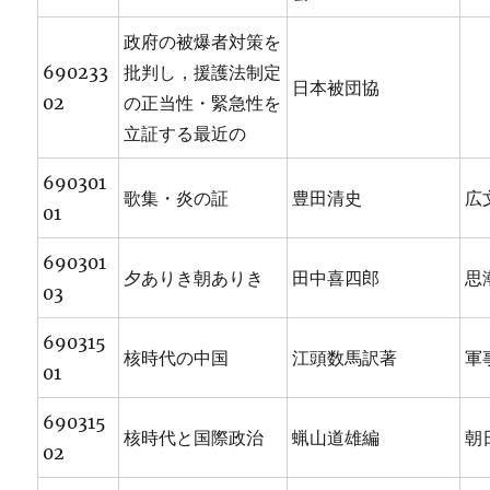
政府の被爆者対策を
690233
批判し，援護法制定
日本被団協
02
の正当性・緊急性を
立証する最近の
690301
歌集・炎の証
豊田清史
広
01
690301
夕ありき朝ありき
田中喜四郎
思
03
690315
核時代の中国
江頭数馬訳著
軍
01
690315
核時代と国際政治
蝋山道雄編
朝
02