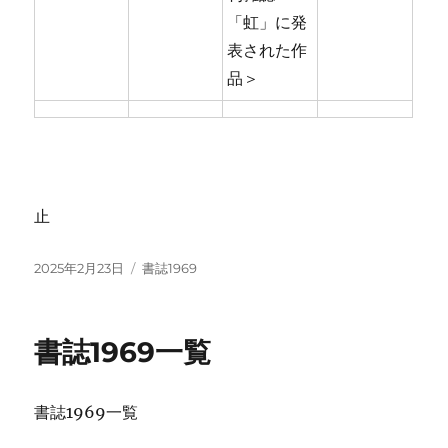
「虹」に発
表された作
品＞
止
投
カ
2025年2月23日
書誌1969
稿
テ
日:
ゴ
リ
書誌1969一覧
ー
書誌1969一覧