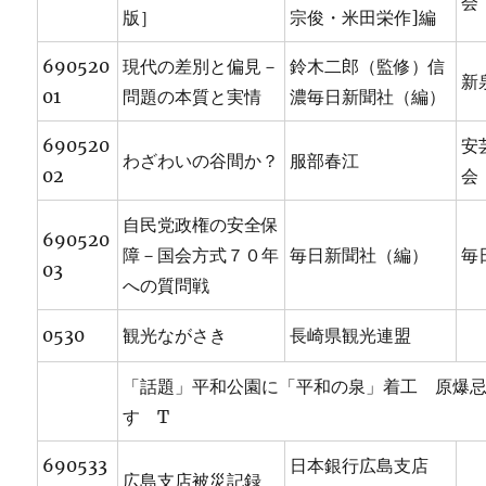
会
版］
宗俊・米田栄作]編
690520
現代の差別と偏見－
鈴木二郎（監修）信
新
01
問題の本質と実情
濃毎日新聞社（編）
690520
安
わざわいの谷間か？
服部春江
02
会
自民党政権の安全保
690520
障－国会方式７０年
毎日新聞社（編）
毎
03
への質問戦
0530
観光ながさき
長崎県観光連盟
「話題」平和公園に「平和の泉」着工 原爆
す T
690533
日本銀行広島支店
広島支店被災記録