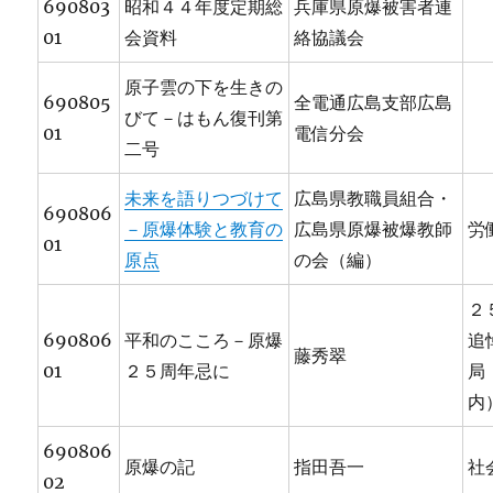
690803
昭和４４年度定期総
兵庫県原爆被害者連
01
会資料
絡協議会
原子雲の下を生きの
690805
全電通広島支部広島
びて－はもん復刊第
01
電信分会
二号
未来を語りつづけて
広島県教職員組合・
690806
－原爆体験と教育の
広島県原爆被爆教師
労
01
原点
の会（編）
２
690806
平和のこころ－原爆
追
藤秀翠
01
２５周年忌に
局
内
690806
原爆の記
指田吾一
社
02