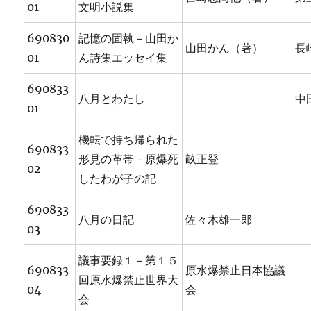
01
文明小説集
690830
記憶の固執－山田か
山田かん（著）
長
01
ん詩集エッセイ集
690833
八月とわたし
中
01
機転で持ち帰られた
690833
形見の革帯－原爆死
畝正登
02
したわが子の記
690833
八月の日記
佐々木雄一郎
03
議事要録１－第１５
690833
原水爆禁止日本協議
回原水爆禁止世界大
04
会
会