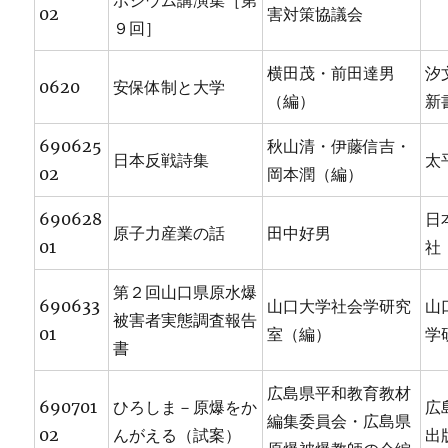
ポジウム講演集［第
02
害対策協議会
９回］
横田茂・前田達男
汐
0620
安保体制と大学
（編）
新
690625
秋山清・伊藤信吉・
日本反戦詩集
太
02
岡本潤（編）
690628
日
原子力産業の話
田中好男
01
社
第２回山口県原水爆
690633
山口大学社会学研究
山
被害者実態調査報告
01
室（編）
学
書
広島県平和教育教材
690701
ひろしま－原爆をか
広
編集委員会・広島県
02
んがえる（試案）
出