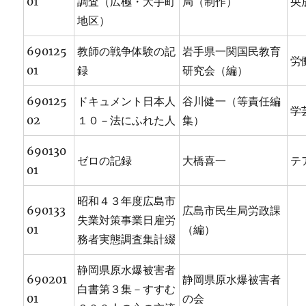
01
調査（広極・大手町
局（制作）
央
地区）
690125
教師の戦争体験の記
岩手県一関国民教育
労
01
録
研究会（編）
690125
ドキュメント日本人
谷川健一（等責任編
学
02
１０－法にふれた人
集）
690130
ゼロの記録
大橋喜一
テ
01
昭和４３年度広島市
690133
広島市民生局労政課
失業対策事業日雇労
01
（編）
務者実態調査集計綴
静岡県原水爆被害者
690201
静岡県原水爆被害者
白書第３集－すすむ
01
の会