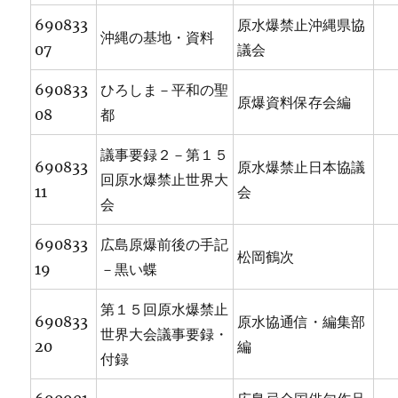
690833
原水爆禁止沖縄県協
沖縄の基地・資料
07
議会
690833
ひろしま－平和の聖
原爆資料保存会編
08
都
議事要録２－第１５
690833
原水爆禁止日本協議
回原水爆禁止世界大
11
会
会
690833
広島原爆前後の手記
松岡鶴次
19
－黒い蝶
第１５回原水爆禁止
690833
原水協通信・編集部
世界大会議事要録・
20
編
付録