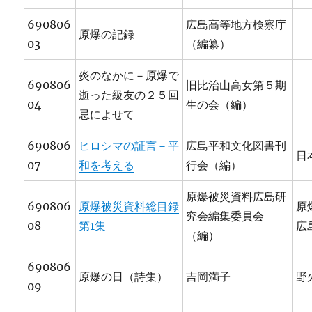
690806
広島高等地方検察庁
原爆の記録
03
（編纂）
炎のなかに－原爆で
690806
旧比治山高女第５期
逝った級友の２５回
04
生の会（編）
忌によせて
690806
ヒロシマの証言－平
広島平和文化図書刊
日
07
和を考える
行会（編）
原爆被災資料広島研
690806
原爆被災資料総目録
原
究会編集委員会
08
第1集
広
（編）
690806
原爆の日（詩集）
吉岡満子
野
09