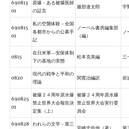
690813
原爆－ある被爆医師
服部達太郎
宇
01
の証言
私の空襲体験－全国
690815
ノーベル書房編集部
各都市からの公募手
ノ
01
（編）
記
在日米軍―安保体制
0815
松本克美編
三
下の基地の実態
現代の戦争と平和の
0820
関寛治編訳
岩
理論
被爆２４周年原水爆
被爆２４周年原水爆
690825
禁止世界大会報告決
禁止世界大会実行委
01
定集（上）
員会
690828
われらの文学－第三
宮崎忠尚他（著）
第