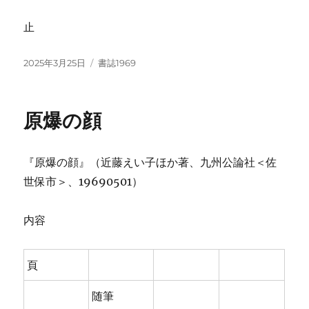
止
投
カ
2025年3月25日
書誌1969
稿
テ
日:
ゴ
リ
原爆の顔
ー
『原爆の顔』（近藤えい子ほか著、九州公論社＜佐
世保市＞、19690501）
内容
頁
随筆