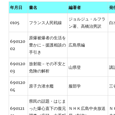
年月日
書名
編著者
発
ジョルジュ・ルフラ
0105
フランス人民戦線
白
ン著、高橋治男訳
原爆被爆者の生活を
690120
豊かに－援護相談の
広島県編
02
手引き
690120
放射能－その不安と
山県登
講
03
危険の解析
690120
原子力潜水艦
服部学
三
04
県民の話題・はじま
690121
った爆心直下の復元
ＮＨＫ広島中央放送
Ｎ