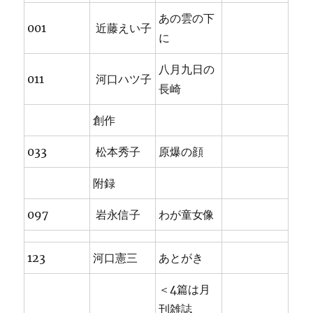
あの雲の下
001
近藤えい子
に
八月九日の
011
河口ハツ子
長崎
創作
033
松本秀子
原爆の顔
附録
097
岩永信子
わが童女像
123
河口憲三
あとがき
＜4篇は月
刊雑誌