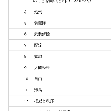
のことを聞いた＞pp．246-247
4
処刑
5
髑髏隊
6
武装解除
7
配流
8
奴隷
9
人間模様
10
自由
11
帰鳥
12
権威と秩序