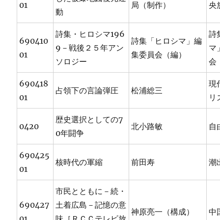
01
局（制作）
央
動
詩集・ヒロシマ196
詩
690410
詩集「ヒロシマ」編
9－戦後２５年アン
マ
01
集委員会（編）
ソロジー
会
690418
現
占領下の言論弾圧
松浦総三
01
リ
歴史選択としての7
0420
北小路敏
自
0年闘争
690425
核時代の軍縮
前田寿
潮
01
市民とともに－続・
690427
土着広島－記憶の意
神原亮一（構成）
中
01
味［ＲＣＣテレビ放