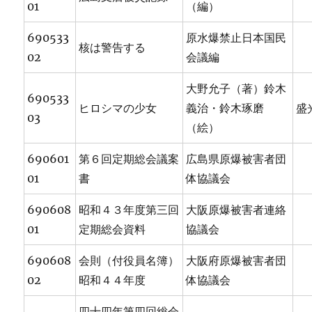
01
（編）
690533
原水爆禁止日本国民
核は警告する
02
会議編
大野允子（著）鈴木
690533
ヒロシマの少女
義治・鈴木琢磨
盛
03
（絵）
690601
第６回定期総会議案
広島県原爆被害者団
01
書
体協議会
690608
昭和４３年度第三回
大阪原爆被害者連絡
01
定期総会資料
協議会
690608
会則（付役員名簿）
大阪府原爆被害者団
02
昭和４４年度
体協議会
四十四年第四回総会