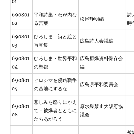
01
690801
平和詩集・わが内な
詩
松尾静明編
02
る言葉
時
690801
ひろしま－詩と絵と
広島詩人会議編
03
写真集
690801
ひろしま・世界平和
広島原爆資料保存会
04
の聖都
編
690801
ヒロシマを侵略戦争
広島県平和委員会
05
の基地にするな
悲しみを怒りにかえ
690801
原水爆禁止大阪府協
て－被爆者とともに
08
議会
たちあがろう
被