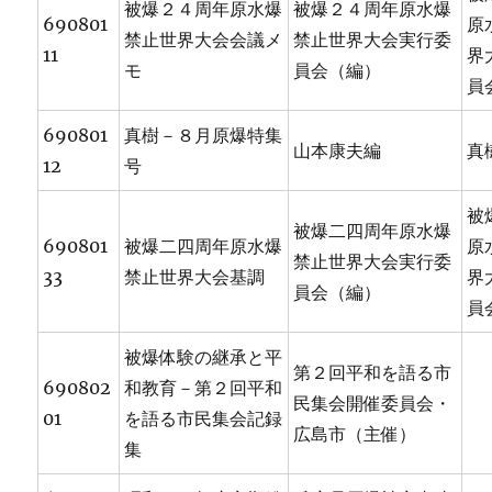
被爆２４周年原水爆
被爆２４周年原水爆
690801
原
禁止世界大会会議メ
禁止世界大会実行委
11
界
モ
員会（編）
員
690801
真樹－８月原爆特集
山本康夫編
真
12
号
被
被爆二四周年原水爆
690801
被爆二四周年原水爆
原
禁止世界大会実行委
33
禁止世界大会基調
界
員会（編）
員
被爆体験の継承と平
第２回平和を語る市
690802
和教育－第２回平和
民集会開催委員会・
01
を語る市民集会記録
広島市（主催）
集