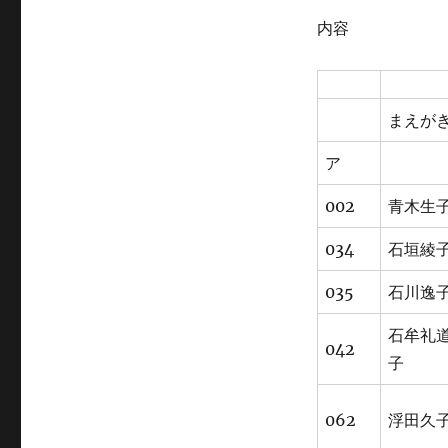
ゴ
内容
リ
ー
まえが
ア
002
青木生
034
石垣綾
035
石川逸
石牟礼
042
子
062
浮田久