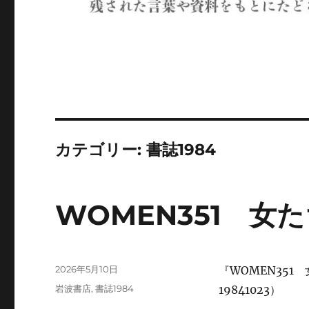
カテゴリー:
書誌1984
WOMEN351 女
投
2026年5月10日
『WOMEN35
稿
カ
岩波書店
,
書誌1984
19841023）
日:
テ