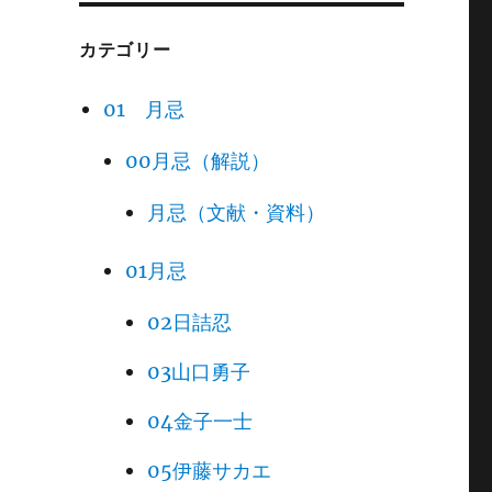
カテゴリー
01 月忌
00月忌（解説）
月忌（文献・資料）
01月忌
02日詰忍
03山口勇子
04金子一士
05伊藤サカエ