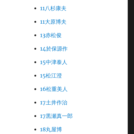
11八杉康夫
11大原博夫
13赤松俊
14於保源作
15中津泰人
15松江澄
16松重美人
17土井作治
17黒瀬真一郎
18丸屋博