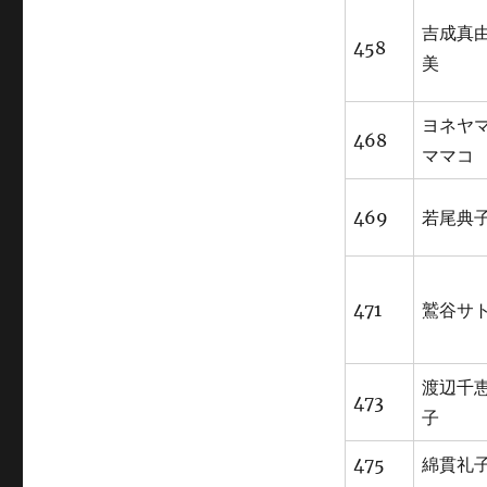
吉成真
458
美
ヨネヤ
468
ママコ
469
若尾典
471
鷲谷サ
渡辺千
473
子
475
綿貫礼