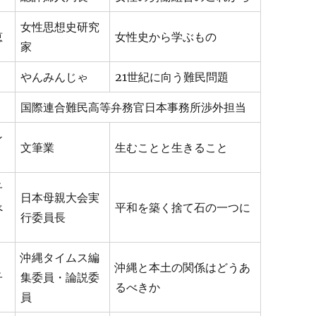
女性思想史研究
恵
女性史から学ぶもの
家
やんみんじゃ
21世紀に向う難民問題
国際連合難民高等弁務官日本事務所渉外担当
ン
文筆業
生むことと生きること
子
日本母親大会実
べ
平和を築く捨て石の一つに
行委員長
沖縄タイムス編
沖縄と本土の関係はどうあ
子
集委員・論説委
るべきか
員