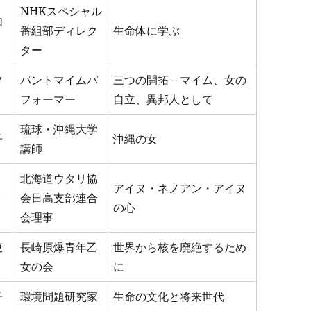
NHKスペシャル
由
番組部ディレク
生命体に学ぶ
ター
マ
パントマイムパ
三つの開拓－マイム、女の
フォーマー
自立、異邦人として
琉球・沖縄大学
子
沖縄の女
講師
北海道ウタリ協
アイヌ・ネノアン・アイヌ
ト
会日高支部連合
の心
会理事
恵
長崎原爆青年乙
世界から核を廃絶するため
女の会
に
子
環境問題研究家
生命の文化と将来世代