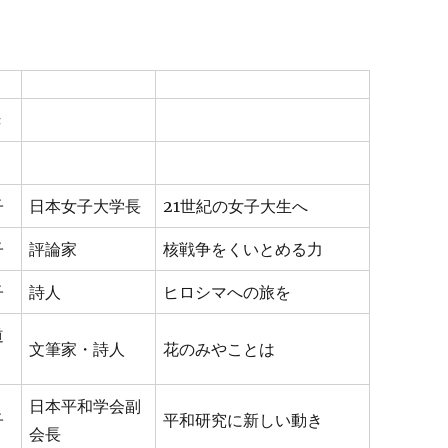
き
子
日本女子大学長
21世紀の女子大生へ
子
評論家
核戦争をくいとめる力
子
詩人
ヒロシマへの旅を
道
文筆家・詩人
花のみやことは
日本平和学会副
子
平和研究に新しい動き
会長