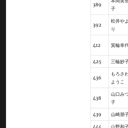
本間美
389
子
松井や
392
り
412
箕輪幸
425
三輪妙
もろさ
436
ようこ
山口み
438
子
439
山崎朋
444
山野和