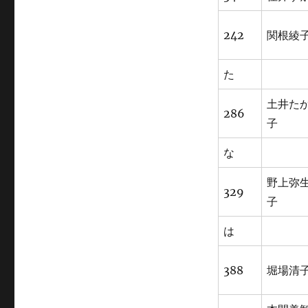
242
関根綾
た
土井た
286
子
な
野上弥
329
子
は
388
堀場清