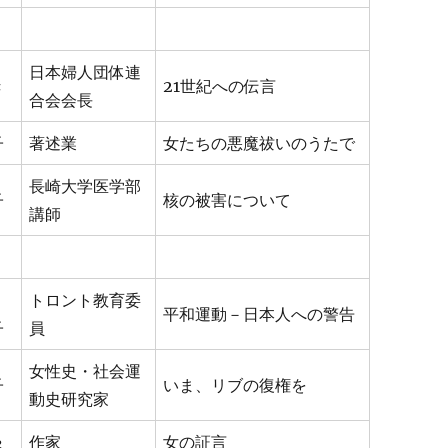
日本婦人団体連
き
21世紀への伝言
合会会長
子
著述業
女たちの悪魔祓いのうたで
長崎大学医学部
子
核の被害について
講師
トロント教育委
平和運動－日本人への警告
子
員
女性史・社会運
子
いま、リブの復権を
動史研究家
ゑ
作家
女の証言