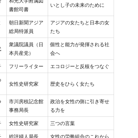
智
和光大学附属図
いとし子の未来のために
書館司書
よ
朝日新聞アジア
アジアの女たちと日本の女
総局特派員
たち
衆議院議員（日
個性と能力が発揮される社
代
本共産党）
会へ
子
フリーライター
エコロジーと反核をつなぐ
わ
女性史研究家
歴史をひらく女たち
つ
市川房枝記念館
政治を女性の側に引き寄せ
事務局長
る力を
子
女性史研究家
三つの言葉
子
総評婦人局長
女性の労働組合のこれから