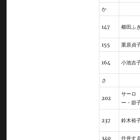
か
147
櫛田ふ
155
栗原貞
164
小池吉
さ
サーロ
202
ー・節
237
鈴木裕
340
住井す