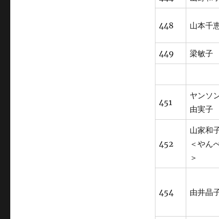
448
山本千
449
梁敏子
ヤンソ
451
由実子
山家和
452
＜やん
＞
454
由井晶