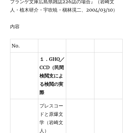
プランゲ文庫広島県雑誌226誌の場合』（岩崎文
人・植木研介・宇吹暁・槇林滉二、2004/03/10）
内容
No.
１．GHQ／
CCD（民間
検閲支によ
る検閲の実
際
プレスコー
ドと原爆文
学（岩崎文
人）