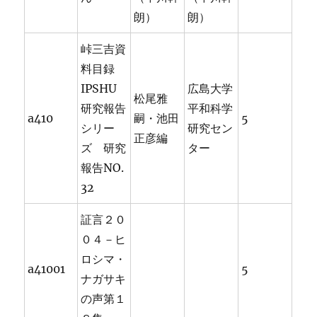
朗）
朗）
峠三吉資
料目録
IPSHU
広島大学
松尾雅
研究報告
平和科学
a410
嗣・池田
5
シリー
研究セン
正彦編
ズ 研究
ター
報告NO.
32
証言２０
０４－ヒ
ロシマ・
a41001
5
ナガサキ
の声第１