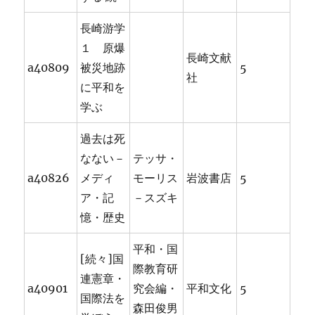
長崎游学
１ 原爆
長崎文献
a40809
被災地跡
5
社
に平和を
学ぶ
過去は死
なない－
テッサ・
a40826
メディ
モーリス
岩波書店
5
ア・記
－スズキ
憶・歴史
平和・国
[続々]国
際教育研
連憲章・
a40901
究会編・
平和文化
5
国際法を
森田俊男