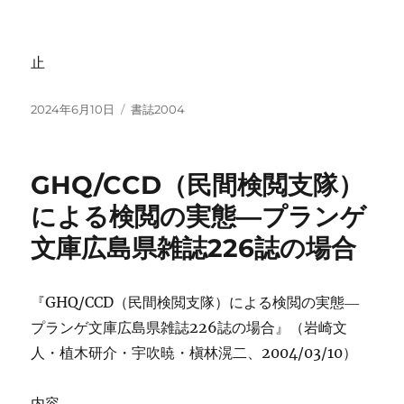
止
投
カ
2024年6月10日
書誌2004
稿
テ
日:
ゴ
リ
GHQ/CCD（民間検閲支隊）
ー
による検閲の実態―プランゲ
文庫広島県雑誌226誌の場合
『GHQ/CCD（民間検閲支隊）による検閲の実態―
プランゲ文庫広島県雑誌226誌の場合』（岩崎文
人・植木研介・宇吹暁・槇林滉二、2004/03/10）
内容