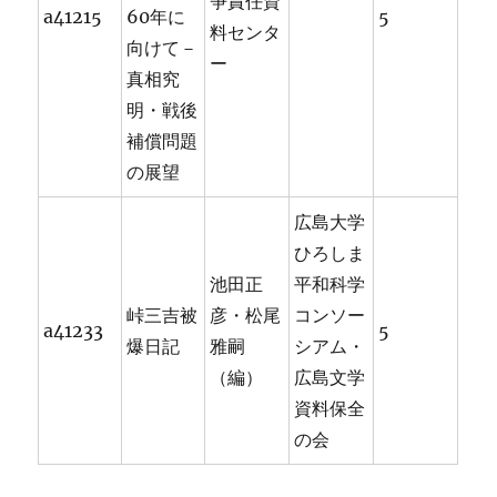
争責任資
a41215
60年に
5
料センタ
向けて－
ー
真相究
明・戦後
補償問題
の展望
広島大学
ひろしま
池田正
平和科学
峠三吉被
彦・松尾
コンソー
a41233
5
爆日記
雅嗣
シアム・
（編）
広島文学
資料保全
の会