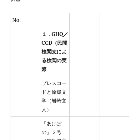
No.
１．GHQ／
CCD（民間
検閲支によ
る検閲の実
際
プレスコー
ドと原爆文
学（岩崎文
人）
「あけぼ
の」２号