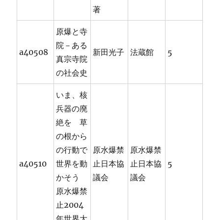
著
原爆と寺
院－ある
a40508
新田光子
法蔵館
5
真宗寺院
の社会史
いま、核
兵器の廃
絶を 草
の根から
の行動で
原水爆禁
原水爆禁
a40510
世界を動
止日本協
止日本協
5
かそう
議会
議会
原水爆禁
止2004
年世界大