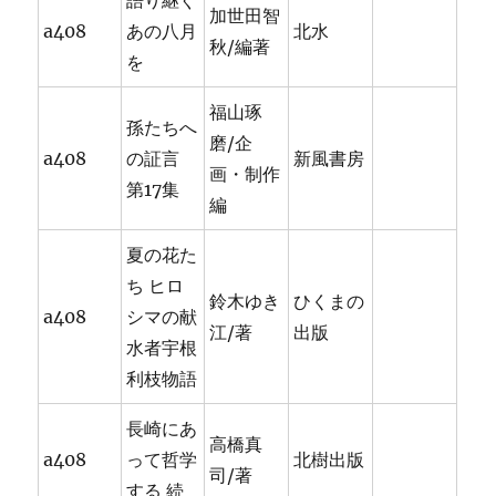
語り継ぐ
加世田智
a408
あの八月
北水
秋/編著
を
福山琢
孫たちへ
磨/企
a408
の証言
新風書房
画・制作
第17集
編
夏の花た
ち ヒロ
鈴木ゆき
ひくまの
a408
シマの献
江/著
出版
水者宇根
利枝物語
長崎にあ
高橋真
a408
って哲学
北樹出版
司/著
する 続