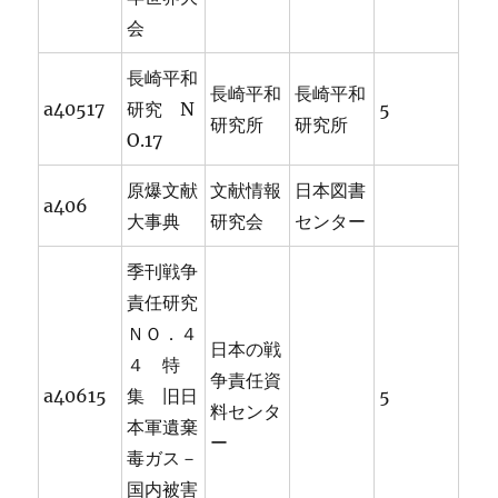
会
長崎平和
長崎平和
長崎平和
a40517
研究 N
5
研究所
研究所
O.17
原爆文献
文献情報
日本図書
a406
大事典
研究会
センター
季刊戦争
責任研究
ＮＯ．４
日本の戦
４ 特
争責任資
a40615
集 旧日
5
料センタ
本軍遺棄
ー
毒ガス－
国内被害