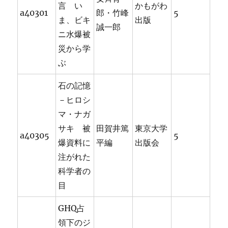
言 い
かもがわ
a40301
郎・竹峰
5
ま、ビキ
出版
誠一郎
ニ水爆被
災から学
ぶ
石の記憶
－ヒロシ
マ・ナガ
サキ 被
田賀井篤
東京大学
a40305
5
爆資料に
平編
出版会
注がれた
科学者の
目
GHQ占
領下のジ