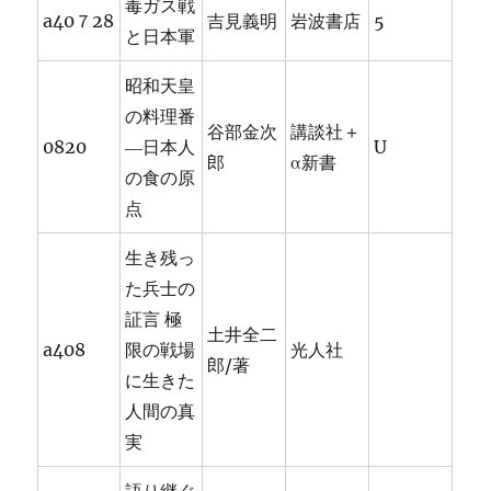
毒ガス戦
a40７28
吉見義明
岩波書店
5
と日本軍
昭和天皇
の料理番
谷部金次
講談社＋
0820
―日本人
U
郎
α新書
の食の原
点
生き残っ
た兵士の
証言 極
土井全二
a408
限の戦場
光人社
郎/著
に生きた
人間の真
実