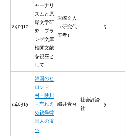
ャーナリ
ズムと原
岩崎文人
爆文学研
a40310
（研究代
5
究－プラ
表者）
ンゲ文庫
検閲文献
を視座と
して
韓国のヒ
ロシマ
村・陜川
社会評論
a40315
－忘れえ
織井青吾
5
社
ぬ被爆韓
国人の友
へ