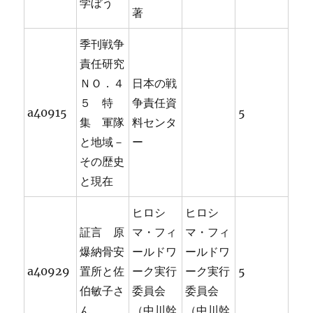
学ぼう
著
季刊戦争
責任研究
ＮＯ．４
日本の戦
５ 特
争責任資
a40915
5
集 軍隊
料センタ
と地域－
ー
その歴史
と現在
ヒロシ
ヒロシ
証言 原
マ・フィ
マ・フィ
爆納骨安
ールドワ
ールドワ
a40929
置所と佐
ーク実行
ーク実行
5
伯敏子さ
委員会
委員会
ん
（中川幹
（中川幹