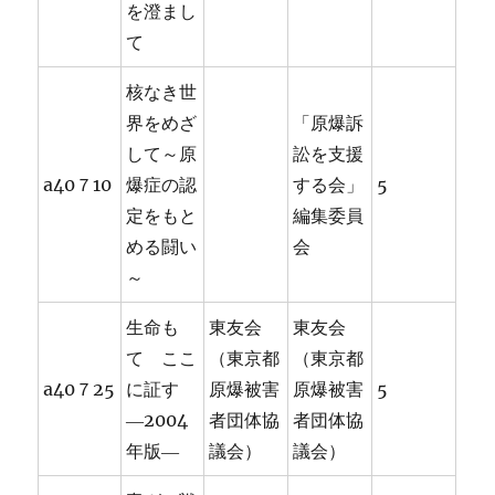
を澄まし
て
核なき世
界をめざ
「原爆訴
して～原
訟を支援
a40７10
爆症の認
する会」
5
定をもと
編集委員
める闘い
会
～
生命も
東友会
東友会
て ここ
（東京都
（東京都
a40７25
に証す
原爆被害
原爆被害
5
―2004
者団体協
者団体協
年版―
議会）
議会）