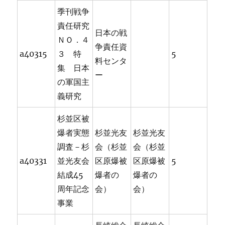
季刊戦争
責任研究
日本の戦
ＮＯ．４
争責任資
a40315
３ 特
5
料センタ
集 日本
ー
の軍国主
義研究
杉並区被
爆者実態
杉並光友
杉並光友
調査－杉
会（杉並
会（杉並
a40331
並光友会
区原爆被
区原爆被
5
結成45
爆者の
爆者の
周年記念
会）
会）
事業