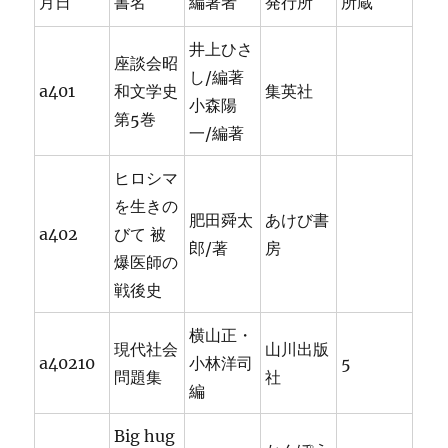
月日
書名
編著者
発行所
所蔵
井上ひさ
座談会昭
し/編著
a401
和文学史
集英社
小森陽
第5巻
一/編著
ヒロシマ
を生きの
肥田舜太
あけび書
a402
びて 被
郎/著
房
爆医師の
戦後史
横山正・
現代社会
山川出版
a40210
小林洋司
5
問題集
社
編
Big hug