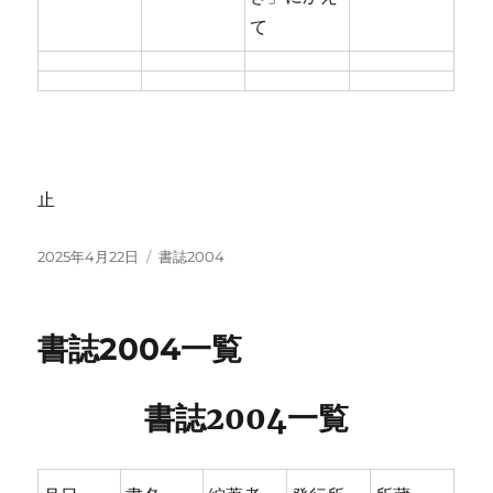
て
止
投
カ
2025年4月22日
書誌2004
稿
テ
日:
ゴ
リ
書誌2004一覧
ー
書誌2004一覧