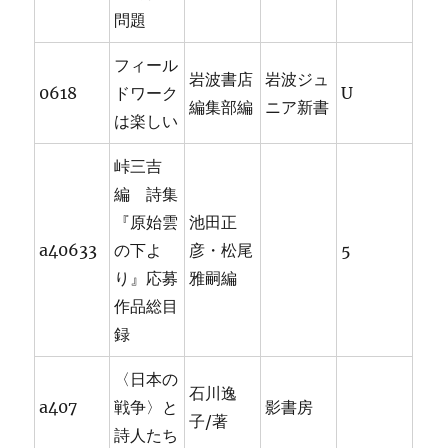
問題
フィール
岩波書店
岩波ジュ
0618
ドワーク
U
編集部編
ニア新書
は楽しい
峠三吉
編 詩集
『原始雲
池田正
a40633
の下よ
彦・松尾
5
り』応募
雅嗣編
作品総目
録
〈日本の
石川逸
a407
戦争〉と
影書房
子/著
詩人たち