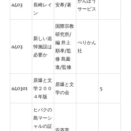
かんぽう
a403
長崎レイ
安希/著
サービス
ン
国際宗教
研究所/
新しい追
編 井上
ぺりかん
a403
悼施設は
順孝/監
社
必要か
修 島薗
進/監修
原爆と文
原爆と文
a40301
学２００
5
学の会
４年版
ヒバクの
島マーシ
ャルの証
安斉育