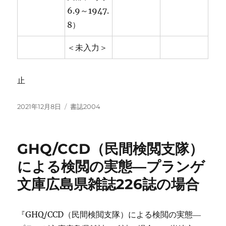
6.9～1947.
8）
＜未入力＞
止
投
カ
2021年12月8日
書誌2004
稿
テ
日:
ゴ
リ
GHQ/CCD（民間検閲支隊）
ー
による検閲の実態―プランゲ
文庫広島県雑誌226誌の場合
『GHQ/CCD（民間検閲支隊）による検閲の実態―