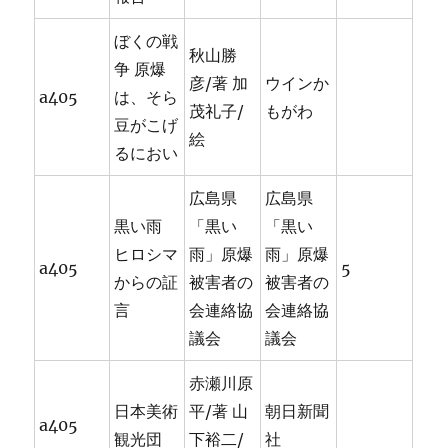
ぼくの戦
秋山勝
争 原爆
彦/著 加
ウインか
a405
は、そら
茂礼子/
もがわ
豆がこげ
絵
るにおい
広島県
広島県
黒い雨
「黒い
「黒い
ヒロシマ
雨」原爆
雨」原爆
a405
5
からの証
被害者の
被害者の
言
会連絡協
会連絡協
議会
議会
赤瀬川原
日本美術
平/著 山
朝日新聞
a405
観光団
下裕二/
社