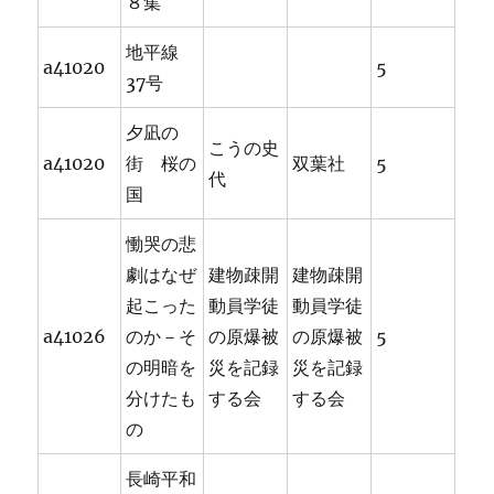
８集
地平線
a41020
5
37号
夕凪の
こうの史
a41020
街 桜の
双葉社
5
代
国
慟哭の悲
劇はなぜ
建物疎開
建物疎開
起こった
動員学徒
動員学徒
a41026
のか－そ
の原爆被
の原爆被
5
の明暗を
災を記録
災を記録
分けたも
する会
する会
の
長崎平和