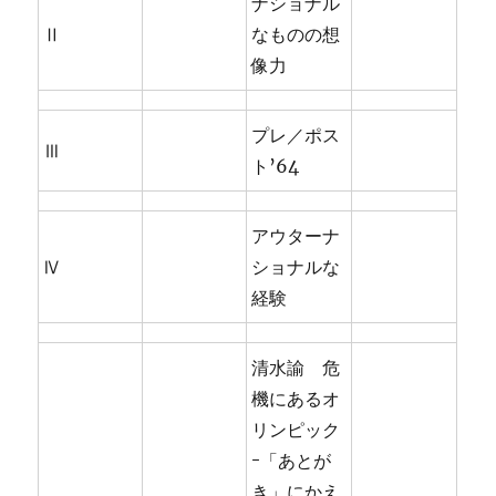
ナショナル
Ⅱ
なものの想
像力
プレ／ポス
Ⅲ
ト’64
アウターナ
Ⅳ
ショナルな
経験
清水諭 危
機にあるオ
リンピック
ｰ「あとが
き」にかえ