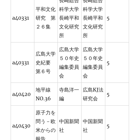
長崎総合
長崎総合
平和文化
科学大学
科学大学
a40331
研究 第
長崎平和
長崎平和
5
２６集
文化研究
文化研究
所
所
広島大学
広島大学
広島大学
５０年史
５０年史
a40331
史紀要
5
編集委員
編集委員
第６号
会
会
地平線
寺島洋一
広島KJ法
a40420
5
NO.36
編
研究会
原子力を
問う－欧
中国新聞
中国新聞
a40430
5
米からの
社
社
報告