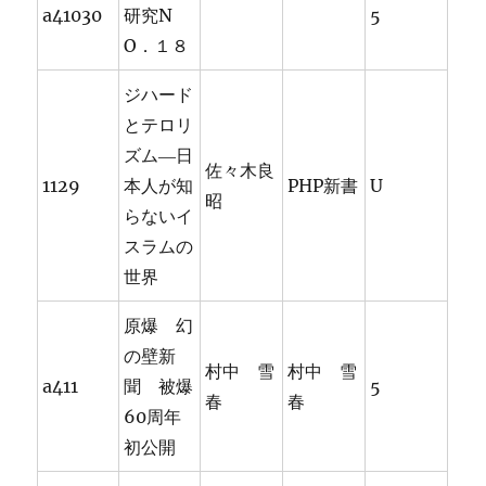
a41030
研究N
5
O．１８
ジハード
とテロリ
ズム―日
佐々木良
1129
本人が知
PHP新書
U
昭
らないイ
スラムの
世界
原爆 幻
の壁新
村中 雪
村中 雪
a411
聞 被爆
5
春
春
60周年
初公開