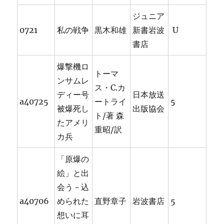
ジュニア
0721
私の戦争
黒木和雄
新書岩波
U
書店
爆撃機ロ
トーマ
ンサムレ
ス・C.カ
ディー号
日本放送
a40725
ートライ
5
被爆死し
出版協会
ト/著 森
たアメリ
重昭/訳
カ兵
「原爆の
絵」と出
会う－込
a40706
められた
直野章子
岩波書店
5
想いに耳