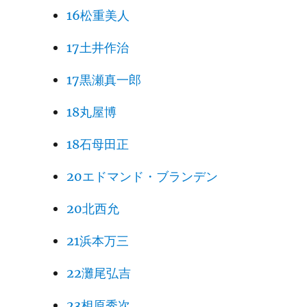
16松重美人
17土井作治
17黒瀬真一郎
18丸屋博
18石母田正
20エドマンド・ブランデン
20北西允
21浜本万三
22灘尾弘吉
23相原秀次