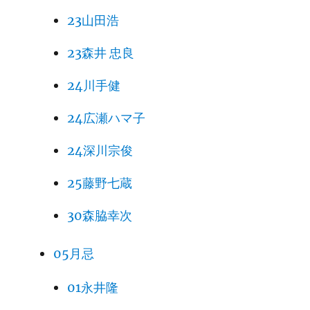
23山田浩
23森井 忠良
24川手健
24広瀬ハマ子
24深川宗俊
25藤野七蔵
30森脇幸次
05月忌
01永井隆