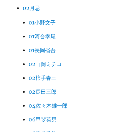
02月忌
01小野文子
01河合幸尾
01長岡省吾
02山岡ミチコ
02柿手春三
02長田三郎
04佐々木雄一郎
06甲斐英男