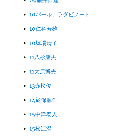
09藤井日達
10パール、ラダビノード
10仁科芳雄
10堀場清子
11八杉康夫
11大原博夫
13赤松俊
14於保源作
15中津泰人
15松江澄