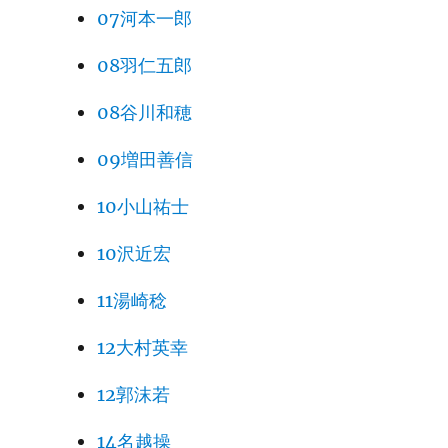
07河本一郎
08羽仁五郎
08谷川和穂
09増田善信
10小山祐士
10沢近宏
11湯崎稔
12大村英幸
12郭沫若
14名越操