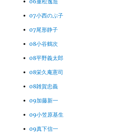
06重松逸造
07小西のぶ子
07尾形静子
08小谷鶴次
08平野義太郎
08栄久庵憲司
08雑賀忠義
09加藤新一
09小笠原基生
09真下信一