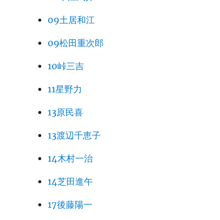
09土居和江
09松田重次郎
10峠三吉
11星野力
13原民喜
13渡辺千恵子
14木村一治
14芝田進午
17後藤陽一