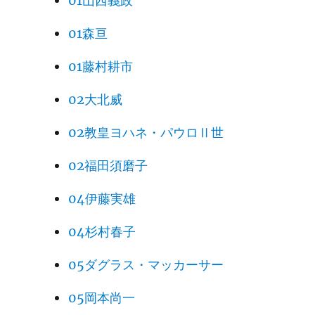
01山西義政
01森亘
01藤村耕市
02大北威
02教皇ヨハネ・パウロⅡ世
02福田須磨子
04伊藤実雄
04杉村春子
05ダグラス・マッカーサー
05岡本尚一