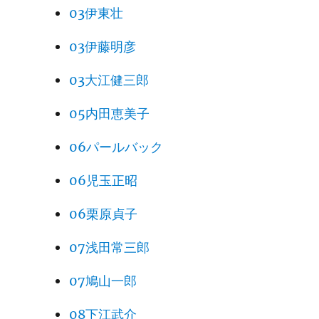
03伊東壮
03伊藤明彦
03大江健三郎
05内田恵美子
06パールバック
06児玉正昭
06栗原貞子
07浅田常三郎
07鳩山一郎
08下江武介