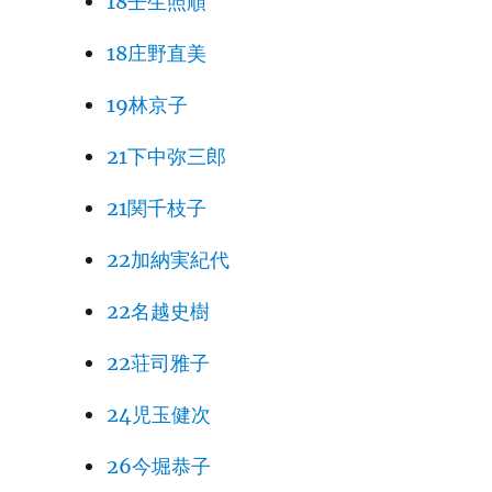
18壬生照順
18庄野直美
19林京子
21下中弥三郎
21関千枝子
22加納実紀代
22名越史樹
22荘司雅子
24児玉健次
26今堀恭子