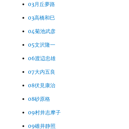
03月丘夢路
03高橋和巳
04菊池武彦
05文沢隆一
06渡辺忠雄
07大内五良
08伏見康治
08砂原格
09村井志摩子
09碓井静照