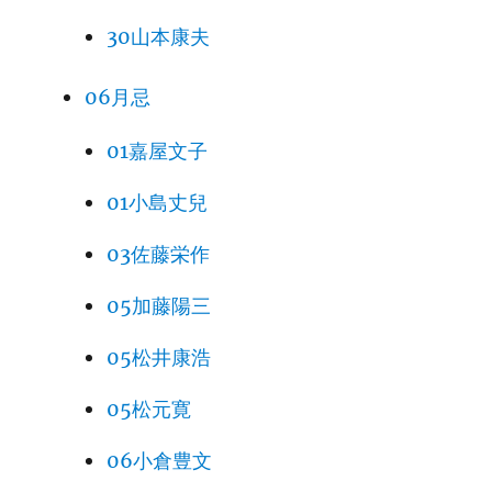
30山本康夫
06月忌
01嘉屋文子
01小島丈兒
03佐藤栄作
05加藤陽三
05松井康浩
05松元寛
06小倉豊文