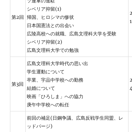
ソ連軍の進駐
シベリア抑留(1)
第2回
帰国、ヒロシマの惨状
日本国憲法との出会い
広陵高校への就職、広島文理科大学を受験
シベリア抑留(2)
広島文理科大学での勉強
広島文理科大学時代の思い出
学生運動について
卒業、宇品中学校への勤務
第3回
結婚について
映画「ひろしま」への協力
庚午中学校への転任
前回の補足(日鋼争議、広島反戦学生同盟、レ
ッドパージ)