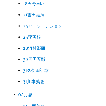
18天野卓郎
21吉田嘉清
24ハーシー、ジョン
25李実根
28河村郷四
30四国五郎
31久保田訓章
31川本義隆
04月忌