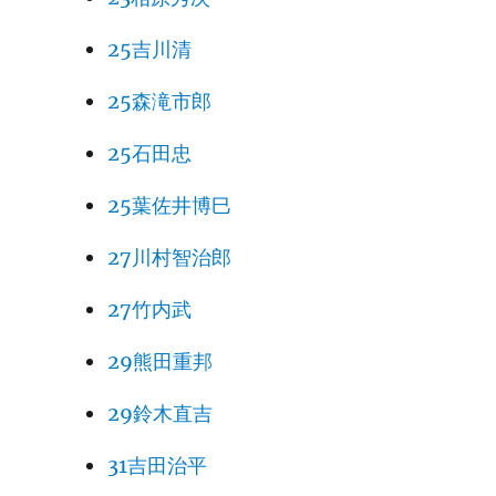
25吉川清
25森滝市郎
25石田忠
25葉佐井博巳
27川村智治郎
27竹内武
29熊田重邦
29鈴木直吉
31吉田治平