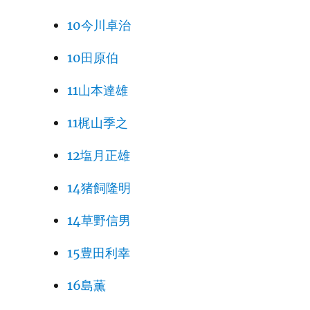
10今川卓治
10田原伯
11山本達雄
11梶山季之
12塩月正雄
14猪飼隆明
14草野信男
15豊田利幸
16島薫