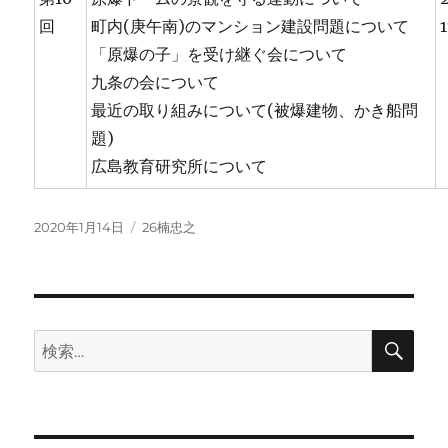
回
町内(庚午南)のマンション建設問題について
1
「原爆の子」を受け継ぐ会について
九条の会について
最近の取り組みについて(被爆建物、かき船問
題)
広島教育研究所について
投
カ
2020年1月14日
26楠忠之
稿
テ
日:
ゴ
リ
ー
検
検
索
索: