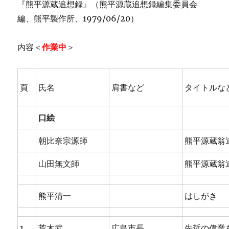
『熊平源蔵追想録』（熊平源蔵追想録編集委員会
編、熊平製作所、1979/06/20）
内容＜
作業中
＞
頁
氏名
肩書など
タイトルな
口絵
朝比奈宗源師
熊平源蔵翁
山田無文師
熊平源蔵翁
熊平清一
はしがき
1
荒木武
広島市長
先哲の偉業