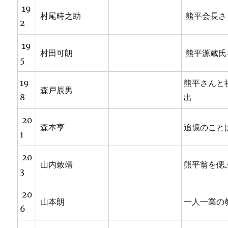
19
村尾時之助
熊平会長さ
2
19
村田可朗
熊平源蔵氏
5
19
熊平さんと
森戸辰男
8
出
20
森本亨
追憶のこと
1
20
山内敕靖
熊平翁を偲
3
20
山本朗
一人一業の
6