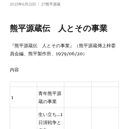
投
カ
2023年6月22日
27熊平源蔵
稿
テ
日:
ゴ
リ
熊平源蔵伝 人とその事業
ー
『熊平源蔵伝 人とその事業』（熊平源蔵傳上梓委
員会編、熊平製作所、1979/06/20）
内容
青年熊平源
1
蔵の事業
生い立ち…1
日清戦争と