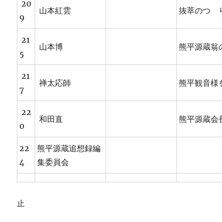
20
山本紅雲
抜萃のつゞ
9
21
山本博
熊平源蔵翁
5
21
禅太応師
熊平観音様
7
22
和田直
熊平源蔵会
0
22
熊平源蔵追想録編
4
集委員会
止