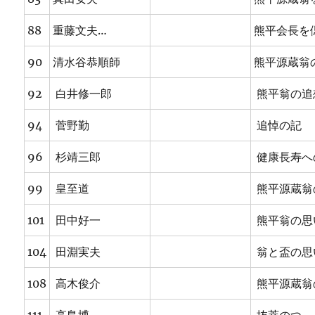
88
重藤文夫…
熊平会長を
90
清水谷恭順師
熊平源蔵翁
92
白井修一郎
熊平翁の追
94
菅野勤
追悼の記
96
杉靖三郎
健康長寿へ
99
皇至道
熊平源蔵翁
101
田中好一
熊平翁の思
104
田淵実夫
翁と盃の思
108
高木俊介
熊平源蔵翁