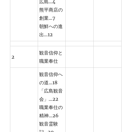
広島…4
熊平商店の
創業…7
朝鮮への進
出…12
観音信仰と
2
職業奉仕
観音信仰へ
の道…18
「広島観音
会」…22
職業奉仕の
精神…26
観音霊験