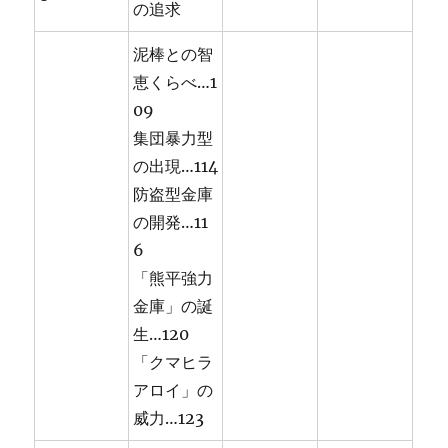
の追求
泥棒との智
恵くらべ…1
09
集団暴力型
の出現…114
防盗型金庫
の開発…11
6
「熊平強力
金庫」の誕
生…120
「クマヒラ
アロイ」の
威力…123