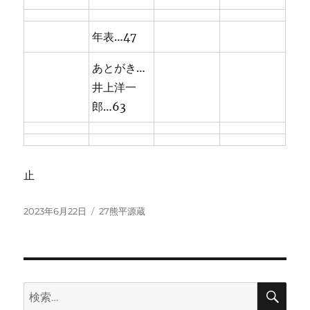
年表…47
あとがき…
井上洋一
郎…63
止
投
カ
2023年6月22日
27熊平源蔵
稿
テ
日:
ゴ
リ
ー
検
検
索