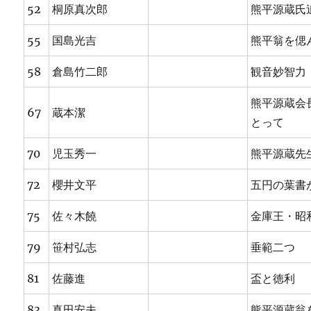
52
桐原真次郎
熊平源蔵氏
55
国島光吉
熊平翁を偲
58
倉島竹二郎
観音妙智力
熊平源蔵会
67
蔵本潔
とって
70
児玉秀一
熊平源蔵先
72
櫻井文平
五円の葉書
75
佐々木饒
金庫王・昭
79
笹村弘志
垂範二つ
81
佐藤進
盃と徳利
83
真田安夫
熊平源蔵翁