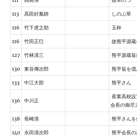
111
高島博
抜萃のつゞ
113
高田好胤師
しのぶ草
116
竹下虎之助
玉杯
116
竹田正巳
故熊平源蔵
127
竹林清三
熊平源蔵翁
130
東谷傳次郎
熊平翁を偲
133
中江大部
熊平さん
産業高校設
136
中川正
会長の御尽
138
長崎清
熊平さんを
140
永田清次郎
熊平会長の