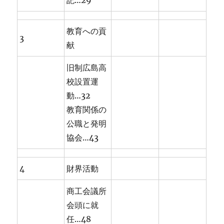
記…29
教育への貢
3
献
旧制広島高
校設置運
動…32
教育関係の
公職と発明
協会…43
4
財界活動
商工会議所
会頭に就
任…48