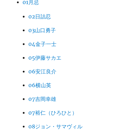
01月忌
02日詰忍
03山口勇子
04金子一士
05伊藤サカエ
06安江良介
06横山英
07吉岡幸雄
07裕仁（ひろひと）
08ジョン・サマヴィル