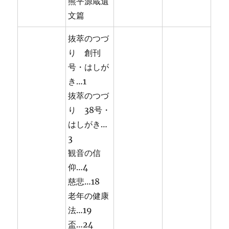
熊平源蔵遺
文篇
抜萃のつづ
り 創刊
号・はしが
き…1
抜萃のつづ
り 38号・
はしがき…
3
観音の信
仰…4
慈悲…18
老年の健康
法…19
盃…24