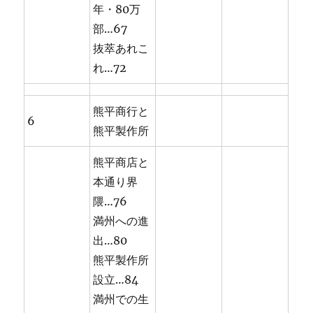
年・80万
部…67
抜萃あれこ
れ…72
熊平商行と
6
熊平製作所
熊平商店と
本通り界
隈…76
満州への進
出…80
熊平製作所
設立…84
満州での生