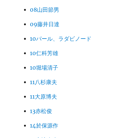
08山田節男
09藤井日達
10パール、ラダビノード
10仁科芳雄
10堀場清子
11八杉康夫
11大原博夫
13赤松俊
14於保源作