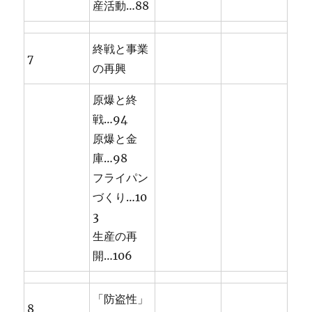
産活動…88
終戦と事業
7
の再興
原爆と終
戦…94
原爆と金
庫…98
フライパン
づくり…10
3
生産の再
開…106
「防盗性」
8