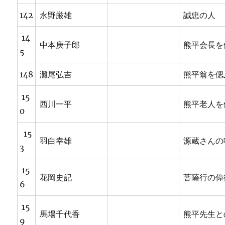
142
永野厳雄
誠忠の人
14
中本庚子郎
熊平会長を
5
148
灘尾弘吉
熊平翁を偲
15
西川一平
熊平老人を
0
15
羽白幸雄
源蔵さんの
3
15
花岡史記
菩薩行の偉
6
15
馬場千代香
熊平先生と
9