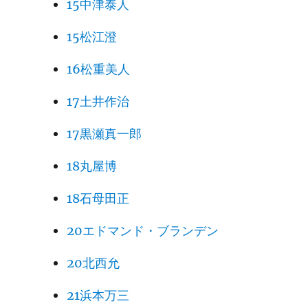
15中津泰人
15松江澄
16松重美人
17土井作治
17黒瀬真一郎
18丸屋博
18石母田正
20エドマンド・ブランデン
20北西允
21浜本万三