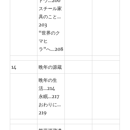
ドウ…200
スチール家
具のこと…
203
“世界のク
マヒ
ラ”へ…208
14
晩年の源蔵
晩年の生
活…214
永眠…217
おわりに…
219