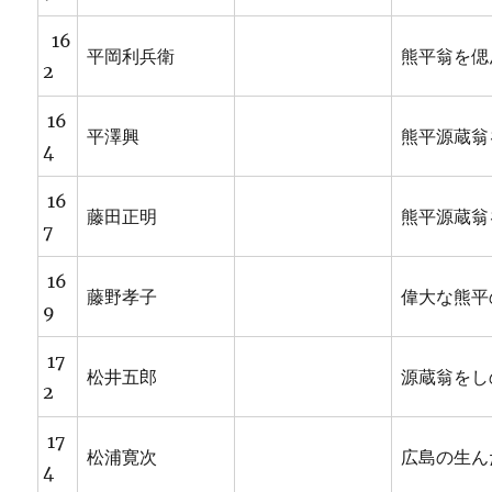
16
平岡利兵衛
熊平翁を偲
2
16
平澤興
熊平源蔵翁
4
16
藤田正明
熊平源蔵翁
7
16
藤野孝子
偉大な熊平
9
17
松井五郎
源蔵翁をし
2
17
松浦寛次
広島の生ん
4