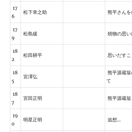
17
松下幸之助
熊平さんを
6
17
松島緩
焼物の思い
9
18
松田耕平
思いだすこ
2
18
熊平源蔵翁
宮澤弘
5
て
18
宮田正明
熊平源蔵翁
7
19
明星正明
追想…
0