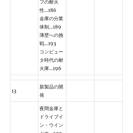
フの耐火
性…186
金庫の分業
体制…189
薄壁への挑
戦…193
コンピュー
タ時代の耐
火庫…196
新製品の開
13
発
夜間金庫と
ドライブイ
ン・ウイン