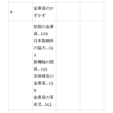
金庫扉のか
9
ずかず
初期の金庫
扉…129
日本製鋼所
の協力…13
2
新機軸の開
発…135
溶接構造の
金庫扉…13
9
金庫扉の革
命児…143