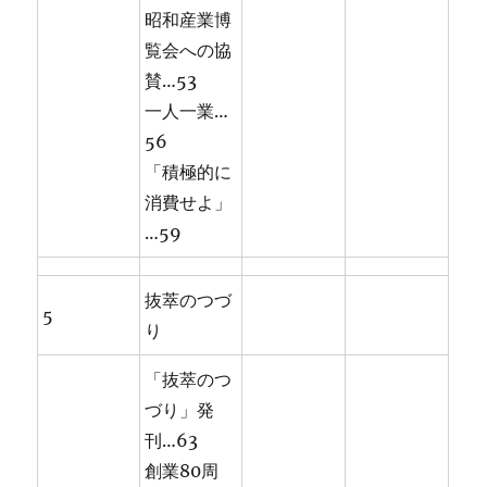
昭和産業博
覧会への協
賛…53
一人一業…
56
「積極的に
消費せよ」
…59
抜萃のつづ
5
り
「抜萃のつ
づり」発
刊…63
創業80周