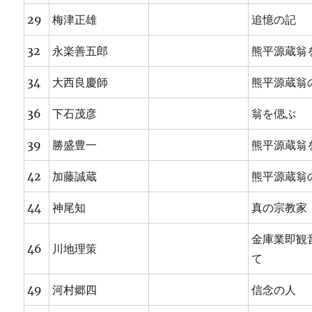
29
梅津正雄
追憶の記
32
永楽善五郎
熊平源蔵翁
34
大西良慶師
熊平源蔵翁
36
下石茂彦
翁を偲ぶ
39
勝盛豊一
熊平源蔵翁
42
加藤誠蔵
熊平源蔵翁
44
神尾知
真の宗教家
金庫業即観
46
川地理策
て
49
河村郷四
信念の人