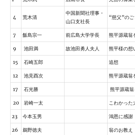
中国新聞社理事・
4
荒木清
“慈父”の
山口支社長
7
飯島宗一
前広島大学学長
熊平源蔵翁
9
池田満
故池田勇人夫人
熊平様の想
15
石崎五郎
追想
12
池見酉次
熊平源蔵翁
17
石光勝
熊平源蔵翁
20
岩崎一太
こわかった
23
今本玉男
鴻恩に感謝
26
鵜野徳夫
翁のお教え