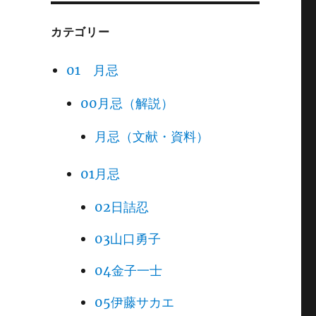
カテゴリー
01 月忌
00月忌（解説）
月忌（文献・資料）
01月忌
02日詰忍
03山口勇子
04金子一士
05伊藤サカエ