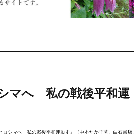
シマへ 私の戦後平和運
ヒロシマへ 私の戦後平和運動史』（中本たか子著、白石書店