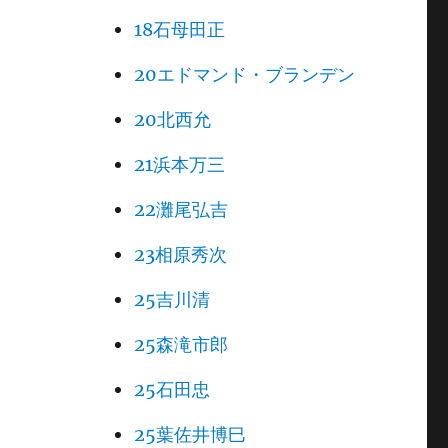
18石母田正
20エドマンド・ブランデン
20北西允
21浜本万三
22灘尾弘吉
23相原秀次
25吉川清
25森滝市郎
25石田忠
25葉佐井博巳