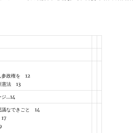
参政権を 12
新憲法 13
ジ…14
議なできごと 14
17
9