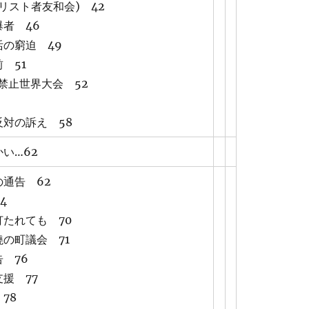
キリスト者友和会) 42
者 46
の窮迫 49
 51
禁止世界大会 52
対の訴え 58
い…62
通告 62
4
たれても 70
の町議会 71
 76
援 77
78