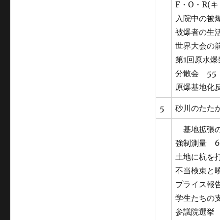
F・O・R(
入院中の被爆
被爆者の生活
世界大会の前
第1回原水爆
分散会 55
原爆基地化反
5
砂川のたたか
基地拡張の
強制測量 6
土地に杭を打
不当検束と曉
プライス報告
学生たちの支
参議院選挙 