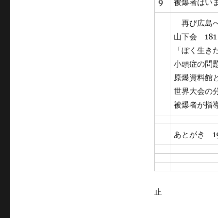
9
被爆者はいま
再び広島へ
山下会 181
「ぼく生きた
小頭症の問題
原爆資料館と
世界大会の分
被爆者が指導
あとがき 1
止