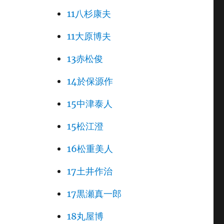
11八杉康夫
11大原博夫
13赤松俊
14於保源作
15中津泰人
15松江澄
16松重美人
17土井作治
17黒瀬真一郎
18丸屋博