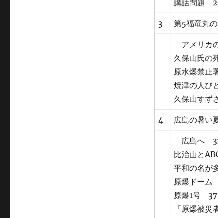
講話問題 2
3
第5福竜丸の
アメリカの
久保山氏の死
原水爆禁止署
焼津の人びと
久保山すずさ
4
広島の暑い夏
広島へ 3
比治山とABC
平和の名が多
原爆ドーム 
原爆1号 37
「原爆被災者