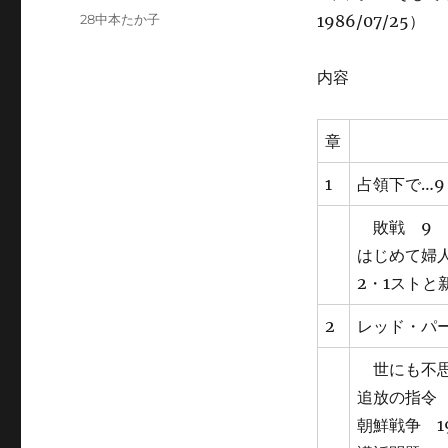
稿
カ
28中本たか子
1986/07/25）
日:
テ
ゴ
内容
リ
ー
章
1
占領下で…9
敗戦 9
はじめて婦人
2・1ストと
2
レッド・パー
世にも不思
追放の指令 
朝鮮戦争 1