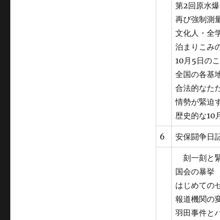
第2回原水爆
再び強制測量
文化人・全学
泊まりこみの
10月5日の
全国の各基
合法的なたた
情勢が緊迫す
歴史的な10月
6
安保闘争日記
刻一刻と緊
国会の暴挙 
はじめてのゼ
報道機関の変
羽田事件とハ