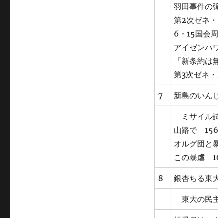
羽田事件の弾
第2次ゼネ・
6・15国会
アイゼンハワ
「新条約は無
第3次ゼネ・
7
新島のいんじ
ミサイル試
山路で 15
オルグ団と暴
この暴虐 1
8
銀杏ちる東大
東大の民主