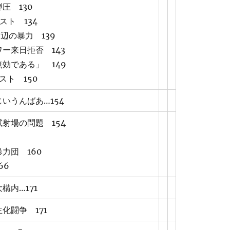
圧 130
スト 134
周辺の暴力 139
ー来日拒否 143
効である」 149
スト 150
いうんばあ…154
射場の問題 154
6
力団 160
66
構内…171
化闘争 171