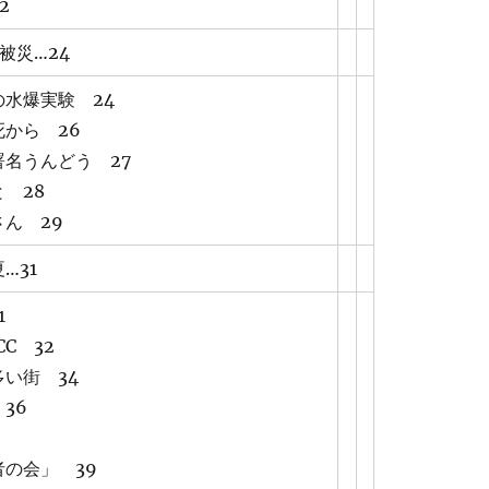
2
被災…24
水爆実験 24
から 26
名うんどう 27
 28
ん 29
…31
1
C 32
い街 34
36
の会」 39