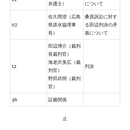
弁護士）
について
佐久間澄（広島
桑原訴訟に対す
07
県原水協理事
る田辺判決の矛
長）
盾について
田辺博介（裁判
長裁判官）
海老沢美広（裁
12
判決
判官）
野田武明（裁判
官）
36
証拠関係
止