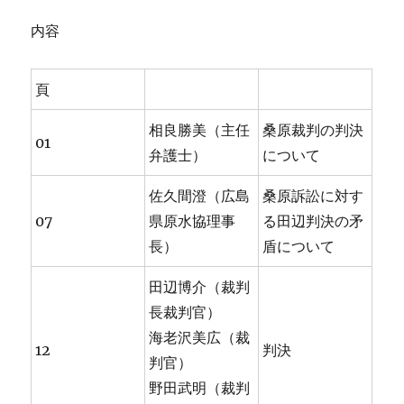
内容
頁
相良勝美（主任
桑原裁判の判決
01
弁護士）
について
佐久間澄（広島
桑原訴訟に対す
07
県原水協理事
る田辺判決の矛
長）
盾について
田辺博介（裁判
長裁判官）
海老沢美広（裁
12
判決
判官）
野田武明（裁判