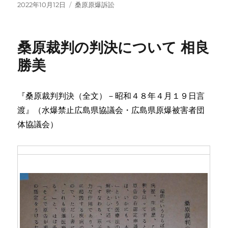
投
カ
2022年10月12日
桑原原爆訴訟
稿
テ
日:
ゴ
リ
桑原裁判の判決について 相良
ー
勝美
『桑原裁判判決（全文）－昭和４８年４月１９日言
渡』（水爆禁止広島県協議会・広島県原爆被害者団
体協議会）