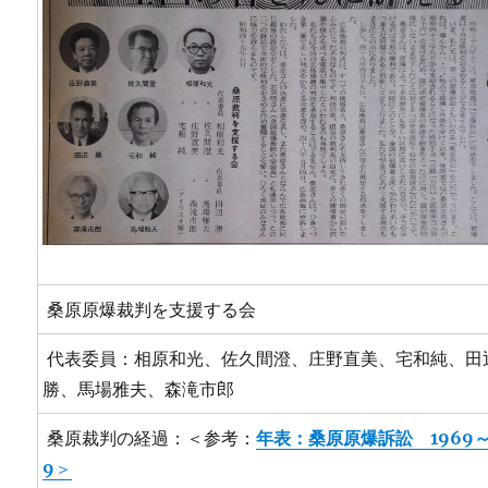
桑原原爆裁判を支援する会
代表委員：相原和光、佐久間澄、庄野直美、宅和純、田
勝、馬場雅夫、森滝市郎
桑原裁判の経過：＜参考：
年表：桑原原爆訴訟 1969～
9
＞