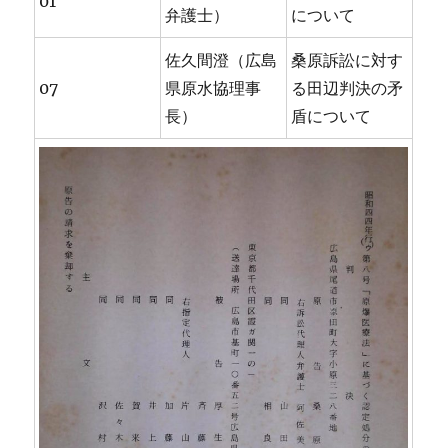
01
弁護士）
について
佐久間澄（広島
桑原訴訟に対す
07
県原水協理事
る田辺判決の矛
長）
盾について