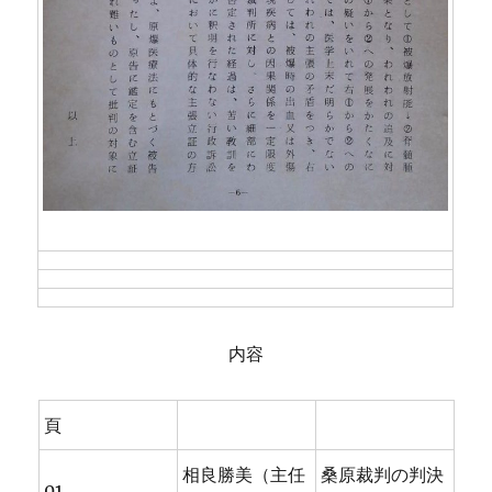
内容
頁
相良勝美（主任
桑原裁判の判決
01