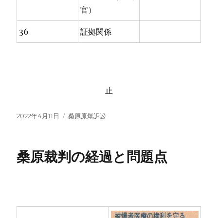
官）
36
証拠関係
止
投
カ
2022年4月11日
桑原原爆訴訟
稿
テ
日:
ゴ
リ
桑原裁判の経過と問題点
ー