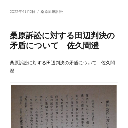
投
カ
2022年4月12日
桑原原爆訴訟
稿
テ
日:
ゴ
リ
桑原訴訟に対する田辺判決の
ー
矛盾について 佐久間澄
桑原訴訟に対する田辺判決の矛盾について 佐久間
澄