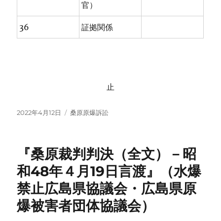
官）
36
証拠関係
止
投
カ
2022年4月12日
桑原原爆訴訟
稿
テ
日:
ゴ
リ
『桑原裁判判決（全文）－昭
ー
和48年４月19日言渡』（水爆
禁止広島県協議会・広島県原
爆被害者団体協議会）