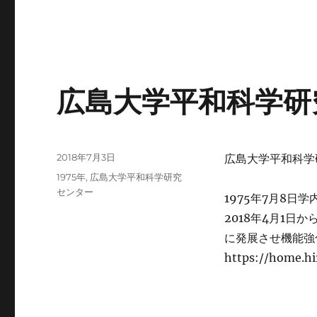
広島大学平和科学研
投
2018年7月3日
広島大学平和科学
稿
カ
1975年
,
広島大学平和科学研究
日:
テ
センター
1975年7月8
ゴ
2018年4月1
リ
ー
に発展させ機能強
https://home.hi