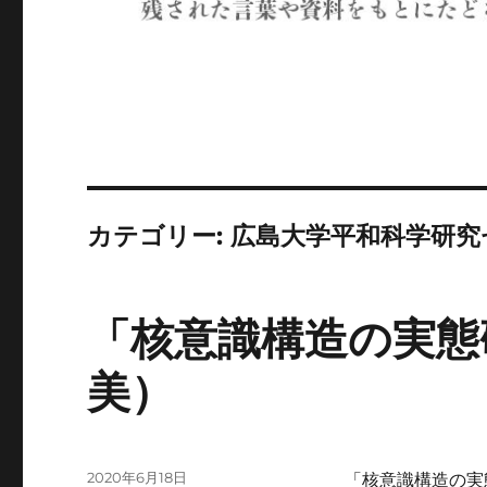
カテゴリー:
広島大学平和科学研究
「核意識構造の実態
美）
投
2020年6月18日
「核意識構造の実