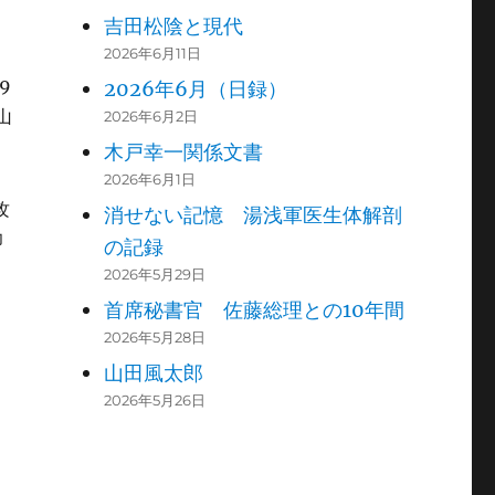
吉田松陰と現代
2026年6月11日
9
2026年6月（日録）
山
2026年6月2日
木戸幸一関係文書
2026年6月1日
攻
消せない記憶 湯浅軍医生体解剖
印
の記録
2026年5月29日
首席秘書官 佐藤総理との10年間
2026年5月28日
山田風太郎
2026年5月26日