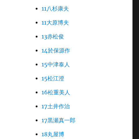
11八杉康夫
11大原博夫
13赤松俊
14於保源作
15中津泰人
15松江澄
16松重美人
」
17土井作治
17黒瀬真一郎
18丸屋博