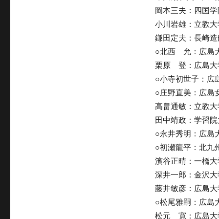
岡本三夫：四国学
小川岩雄：立教大
鎌田定夫：長崎造
○北西 允：広島
栗原 登：広島大
○小寺初世子：広
○庄野直美：広島
高畠通敏：立教大
田中靖政：学習院
○永井秀明：広島
○初瀬龍平：北九
濱谷正晴：一橋大
深井一郎：金沢大
藤井敏彦：広島大
○松尾雅嗣：広島
松元 寛：広島大