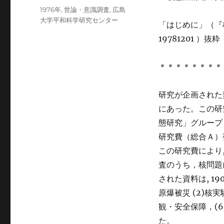
稿
カ
1976年
,
世論・意識調査
,
広島
日:
テ
大学平和科学研究センター
「はじめに」（『
ゴ
19781201 ）抜粋
リ
ー
＊＊＊＊＊＊＊＊
研究が企画された
にあった。この研
態研究」グループ（
研究費（総合Ａ）
この研究費により,
査のうち，核問題
された資料は, 1
原爆被災 (2)核
観・安全保障，(
た。