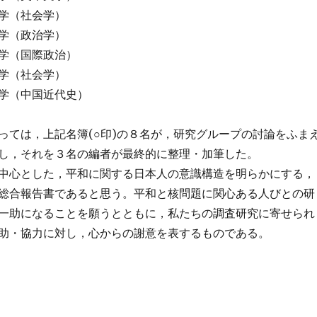
学（社会学）
学（政治学）
学（国際政治）
学（社会学）
学（中国近代史）
っては，上記名簿(○印)の８名が，研究グループの討論をふま
し，それを３名の編者が最終的に整理・加筆した。
中心とした，平和に関する日本人の意識構造を明らかにする，
総合報告書であると思う。平和と核問題に関心ある人びとの研
一助になることを願うとともに，私たちの調査研究に寄せられ
助・協力に対し，心からの謝意を表するものである。