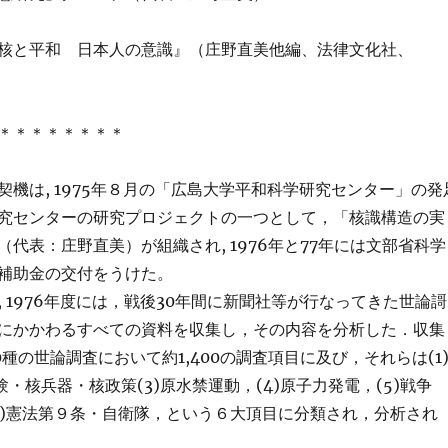
核と平和 日本人の意識』（庄野直美他編、法律文化社、
＊＊＊＊＊＊＊＊
契機は, 1975年８月の「広島大学平和科学研究センター」の発
究センターの研究プロジェクトの一つとして，「核識構造の実
代表：庄野直美）が組織され, 1976年と77年には文部省科学
補助金の交付をうけた。
 1976年度には，戦後30年間に新聞社等が行なってきた世論謌
にかかわるすべての資料を収集し，その内容を分析した．収集
90種の世論調査において約1,400の調査項目に及び，それらは(1
実験・核兵器・核政策(3)原水禁運動，(4)原子力発電，(5)戦争
6)憲法第９条・自衛隊，という６大頂目に分類され，分析され