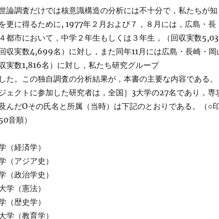
世論調査だけでは核意識構造の分析には不十分で，私たちが知
を更に得るために, 1977年２月および７，８月には，広島・長
４都市において，中学２年生もしくは３年生，（回収実数5,03
回収実数4,699名）に対し，また同年11月には広島・長崎・岡
収実数1,816名）に対し，私たち研究グループ
した。この独自調査の分析結果が，本書の主要な内容である。
ジェクトに参加した研究者は，全国］3大学の27名であり，専
及んだOその氏名と所属（当時）は下記のとおりである。（○
50音順）
学（経済学）
学（アジア史）
学（政治学史）
大学（憲法）
学（歴史学）
大学（教育学）