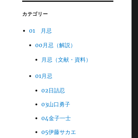
カテゴリー
01 月忌
00月忌（解説）
月忌（文献・資料）
01月忌
02日詰忍
03山口勇子
04金子一士
05伊藤サカエ