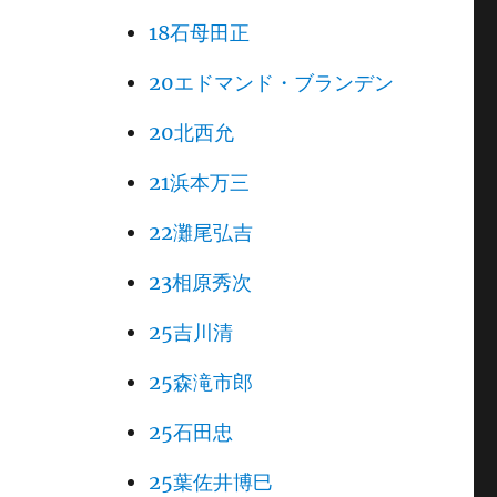
18石母田正
20エドマンド・ブランデン
20北西允
21浜本万三
22灘尾弘吉
23相原秀次
25吉川清
25森滝市郎
25石田忠
25葉佐井博巳