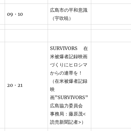
広島市の平和意識
09・10
（宇吹暁）
SURVIVORS 在
米被爆者記録映画
づくりにヒロシマ
からの連帯を！
（在米被爆者記録
20・21
映
画”SURVIVORS”
広島協力委員会
事務局：藤原茂<
読売新聞記者>）