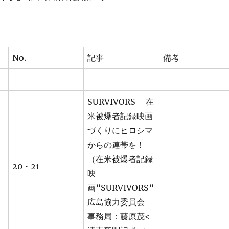
No.
記事
備考
SURVIVORS 在
米被爆者記録映画
づくりにヒロシマ
からの連帯を！
（在米被爆者記録
20・21
映
画”SURVIVORS”
広島協力委員会
事務局：藤原茂<