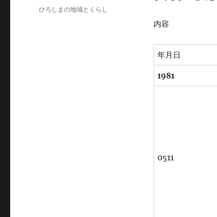
稿
カ
ひろしまの地域とくらし
日:
テ
内容
ゴ
リ
ー
年月日
1981
0511