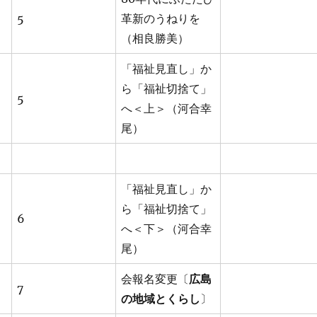
5
革新のうねりを
（相良勝美）
「福祉見直し」か
ら「福祉切捨て」
5
へ＜上＞（河合幸
尾）
「福祉見直し」か
ら「福祉切捨て」
6
へ＜下＞（河合幸
尾）
会報名変更〔
広島
7
の地域とくらし
〕