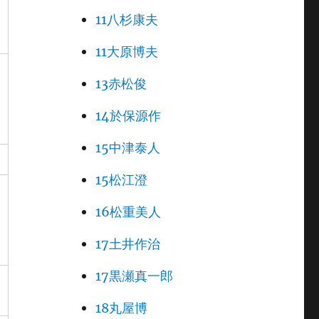
11八杉康夫
11大原博夫
13赤松俊
14於保源作
15中津泰人
15松江澄
16松重美人
17土井作治
17黒瀬真一郎
18丸屋博