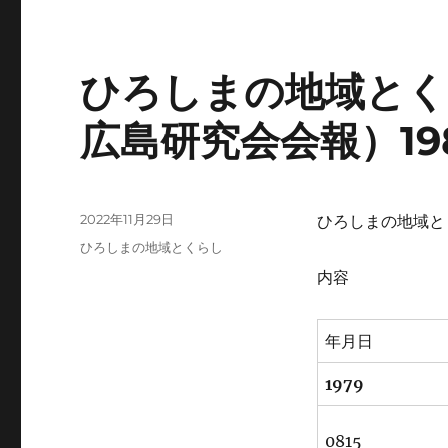
ひろしまの地域とく
広島研究会会報）19
投
2022年11月29日
ひろしまの地域と
稿
カ
ひろしまの地域とくらし
日:
テ
内容
ゴ
リ
ー
年月日
1979
0815