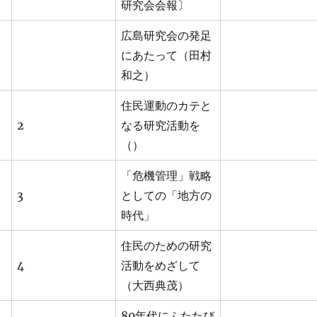
研究会会報〕
広島研究会の発足
にあたって（田村
和之）
住民運動のカテと
2
なる研究活動を
（）
「危機管理」戦略
3
としての「地方の
時代」
住民のための研究
4
活動をめざして
（大西典茂）
80年代にふたたび