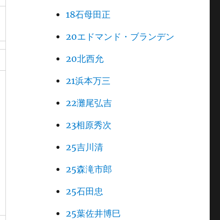
18石母田正
20エドマンド・ブランデン
20北西允
21浜本万三
22灘尾弘吉
23相原秀次
25吉川清
25森滝市郎
25石田忠
25葉佐井博巳