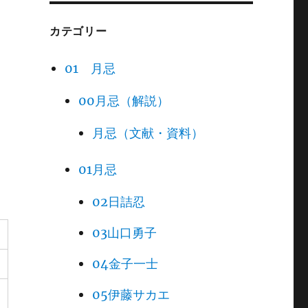
カテゴリー
01 月忌
00月忌（解説）
月忌（文献・資料）
01月忌
02日詰忍
03山口勇子
04金子一士
05伊藤サカエ