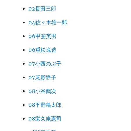
02長田三郎
04佐々木雄一郎
06甲斐英男
06重松逸造
07小西のぶ子
07尾形静子
08小谷鶴次
08平野義太郎
08栄久庵憲司