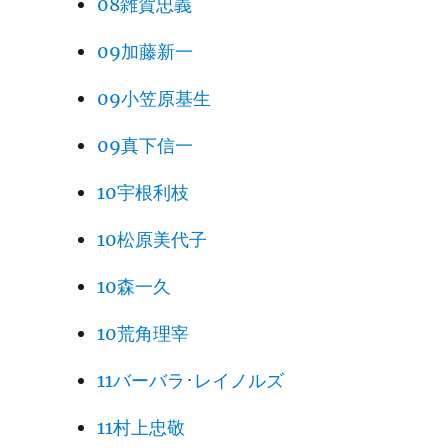
08雑賀忠義
09加藤新一
09小笠原基生
09真下信一
10宇根利枝
10松原美代子
10森一久
10荒角理宰
11バーバラ･レイノルズ
11村上忠敬