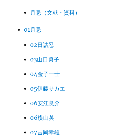
月忌（文献・資料）
01月忌
02日詰忍
03山口勇子
04金子一士
05伊藤サカエ
06安江良介
06横山英
07吉岡幸雄