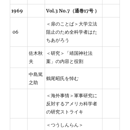
1969
Vol.3 No.7（通巻17号 ）
＜扉のことば＞大学立法
06
阻止のため全科学者はた
ちあがろう
佐木秋
＜研究＞「靖国神社法
夫
案」の内容と役割
中島篤
鶴尾昭氏を悼む
之助
＜海外事情＞軍事研究に
反対するアメリカ科学者
の研究ストライキ
＜つうしんらん＞