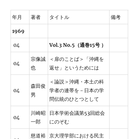
年月
著者
タイトル
備考
1969
04
Vol.3 No.5（通巻15号 ）
宗像誠
＜扉のことば＞「沖縄を
04
也
返せ」というためには
＜論説＞沖縄・本土の科
森田俊
04
学者の連帯を－日本の学
男
問伝統のひとつとして
川崎昭
日本学術会議第53回総会
04
一郎
にのぞむ
慈道裕
京大理学部における民主