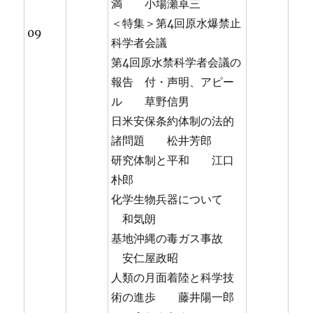
満 小場瀬卓三
＜特集＞第4回原水爆禁止
09
科学者会議
第4回原水禁科学者会議の
報告 付・声明、アピー
ル 草野信男
日米安保条約体制の法的
諸問題 松井芳郎
研究体制と平和 江口
朴郎
化学生物兵器について
和気朗
基地沖縄の毒ガス事故
安仁屋政昭
人類の月面着陸と科学技
術の進歩 藤井陽一郎