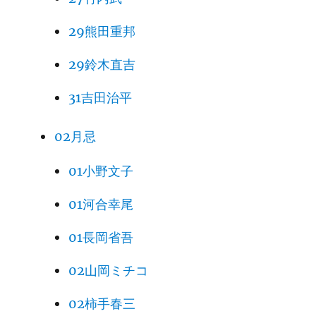
29熊田重邦
29鈴木直吉
31吉田治平
02月忌
01小野文子
01河合幸尾
01長岡省吾
02山岡ミチコ
02柿手春三