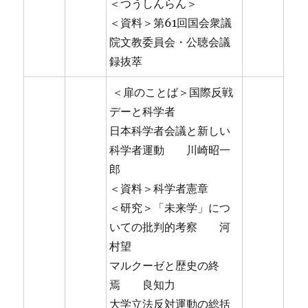
＜つうしんらん＞
＜資料＞第61回国会衆議
院文教委員会・公聴会議
録抜萃
＜扉のことば＞国際反戦
デーと科学者
日本科学者会議と新しい
科学者運動 川崎昭一
郎
＜資料＞科学者憲章
＜研究＞「未来学」につ
いての批判的考察 河
村望
マルクーゼと歴史の終
焉 良知力
大学立法反対運動の総括