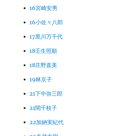
16宮崎安男
16小佐々八郎
17黒川万千代
18壬生照順
18庄野直美
19林京子
21下中弥三郎
21関千枝子
22加納実紀代