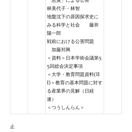
「悪臭」による公害
林美代子・林智
地盤沈下の原因探求史に
みる科学と社会 藤井
陽一郎
戦前における公害問題
加藤邦興
＜資料＞日本学術会議第5
5回総会決定事項
＜大学・教育問題資料(II
I)＞教育の基本問題に対す
る産業界の見解（日経
連）
＜つうしんらん＞
止