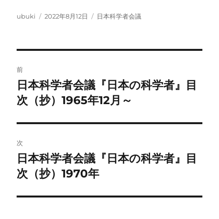
投
投
カ
ubuki
2022年8月12日
日本科学者会議
稿
稿
テ
者
日:
ゴ
リ
ー
投
前
稿
日本科学者会議『日本の科学者』目
前
の
次（抄）1965年12月～
ナ
投
ビ
稿:
ゲ
次
日本科学者会議『日本の科学者』目
次
ー
の
次（抄）1970年
シ
投
稿:
ョ