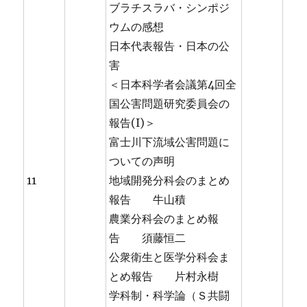
ブラチスラバ・シンポジ
ウムの感想
日本代表報告・日本の公
害
＜日本科学者会議第4回全
国公害問題研究委員会の
報告(I)＞
富士川下流域公害問題に
ついての声明
11
地域開発分科会のまとめ
報告 牛山積
農業分科会のまとめ報
告 須藤恒二
公衆衛生と医学分科会ま
とめ報告 片村永樹
学科制・科学論（Ｓ共闘