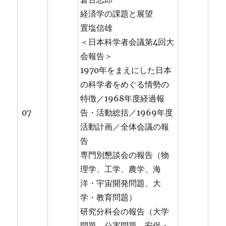
経済学の課題と展望
置塩信雄
＜日本科学者会議第4回大
会報告＞
1970年をまえにした日本
の科学者をめぐる情勢の
特徴／1968年度経過報
07
告・活動総括／1969年度
活動計画／全体会議の報
告
専門別懇談会の報告（物
理学、工学、農学、海
洋・宇宙開発問題、大
学・教育問題）
研究分科会の報告（大学
問題、公害問題、安保・