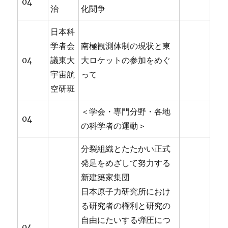
04
治
化闘争
日本科
学者会
南極観測体制の現状と東
04
議東大
大ロケットの参加をめぐ
宇宙航
って
空研班
＜学会・専門分野・各地
04
の科学者の運動＞
分裂組織とたたかい正式
発足をめざして努力する
新建築家集団
日本原子力研究所におけ
る研究者の権利と研究の
自由にたいする弾圧につ
04