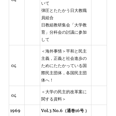
いて
弾圧とたたかう日大教職
員組合
日教組教研集会「大学教
育」分科会の討議に参加
して
＜海外事情＞平和と民主
主義，正義と社会進歩の
04
ためにたたかっている国
際民主団体，各国民主団
体へ！
＜大学の民主的改革案に
04
関する資料＞
1969
Vol.3 No.6（通巻16号 ）