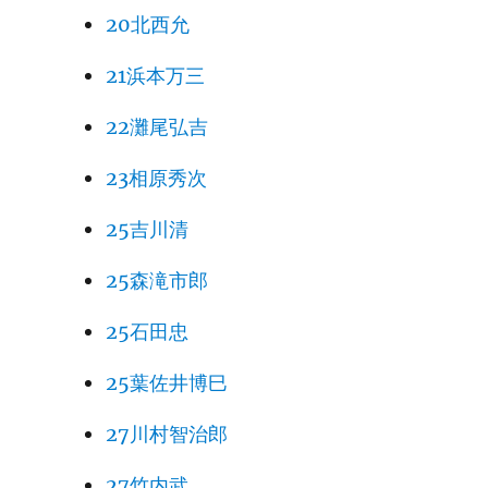
20北西允
21浜本万三
22灘尾弘吉
23相原秀次
25吉川清
25森滝市郎
25石田忠
25葉佐井博巳
27川村智治郎
27竹内武