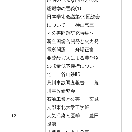
声明の危険な内容と今次
総選挙の意義(1)
日本学術会議第55回総会
について 神山恵三
＜公害問題研究特集＞
新全国総合開発と火力発
電所問題 舟場正富
亜硫酸ガスによる農作物
の収量低下機構につい
て 谷山鉄郎
荒川事故調査報告 荒
川事故研究会
石油工業と公害 宮城
支部東北大学工学班
12
大気汚染と医学 豊田
隆謙