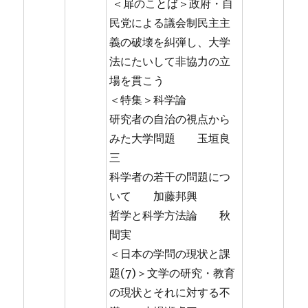
＜扉のことば＞政府・自
民党による議会制民主主
義の破壊を糾弾し、大学
法にたいして非協力の立
場を貫こう
＜特集＞科学論
研究者の自治の視点から
みた大学問題 玉垣良
三
科学者の若干の問題につ
いて 加藤邦興
哲学と科学方法論 秋
間実
＜日本の学問の現状と課
題(7)＞文学の研究・教育
の現状とそれに対する不