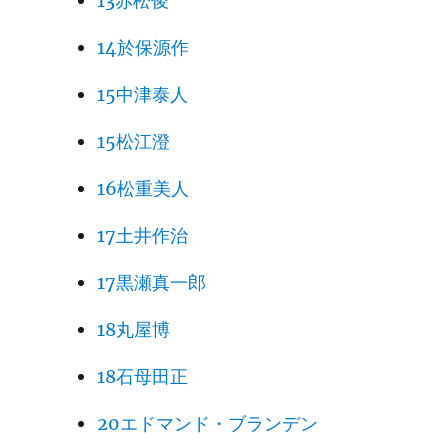
13赤松俊
14於保源作
15中津泰人
15松江澄
16松重美人
17土井作治
17黒瀬真一郎
18丸屋博
18石母田正
20エドマンド・ブランデン