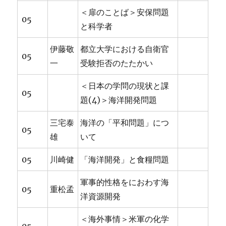
＜扉のことば＞安保問題
05
と科学者
伊藤敬
都立大学における自衛官
05
一
受験拒否のたたかい
＜日本の学問の現状と課
05
題(4)＞海洋開発問題
三宅泰
海洋の「平和問題」につ
05
雄
いて
05
川崎健
「海洋開発」と食糧問題
軍事的性格をにおわす海
05
重松孟
洋資源開発
＜海外事情＞米軍の化学