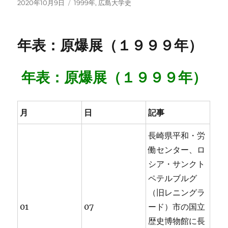
投
カ
2020年10月9日
1999年
,
広島大学史
稿
テ
日:
ゴ
リ
年表：原爆展（１９９９年）
ー
年表：原爆展（１９９９年）
月
日
記事
長崎県平和・労
働センター、ロ
シア・サンクト
ペテルブルグ
（旧レニングラ
01
07
ード）市の国立
歴史博物館に長