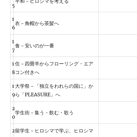
平和－ヒロシマを考える
5
1
衣－角帽から茶髪へ
6
1
食－安いのが一番
7
1
住－四畳半からフローリング・エア
8
コン付きへ
1
大学祭－「独立をわれらの国に」か
9
ら「PLEASURE」へ
2
学生街－集う・飲む・歌う
0
2
留学生－ヒロシマで学ぶ、ヒロシマ