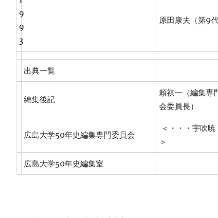
9
原田康夫（第9
9
3
出典一覧
頼祺一（編集専
編集後記
会委員長）
＜・・・宇吹暁
広島大学50年史編集専門委員会
＞
広島大学50年史編集室