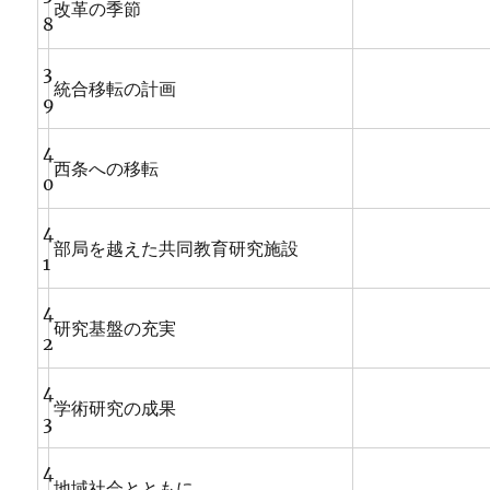
改革の季節
8
3
統合移転の計画
9
4
西条への移転
0
4
部局を越えた共同教育研究施設
1
4
研究基盤の充実
2
4
学術研究の成果
3
4
地域社会とともに