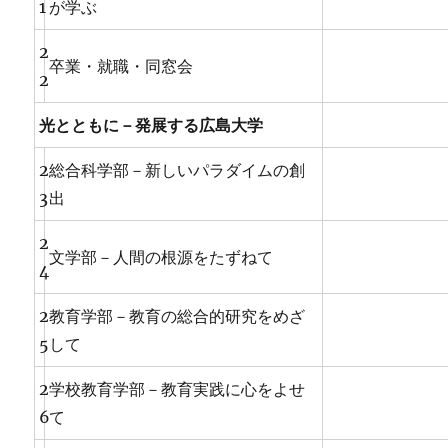
1
が学ぶ
2
卒業・就職・同窓会
2
光とともに－発展する広島大学
2
総合科学部－新しいパラダイムの創
3
出
2
文学部－人間の根源をたずねて
4
2
教育学部－教育の総合的研究をめざ
5
して
2
学校教育学部－教育実践に心をよせ
6
て