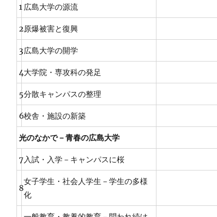
1
広島大学の源流
2
原爆被害と復興
3
広島大学の開学
4
大学院・専攻科の発足
5
分散キャンパスの整理
6
校舎・施設の新築
光のなかで－青春の広島大学
7
入試・入学－キャンパスに桜
女子学生・社会人学生－学生の多様
8
化
一般教育・教養的教育－問われ続け