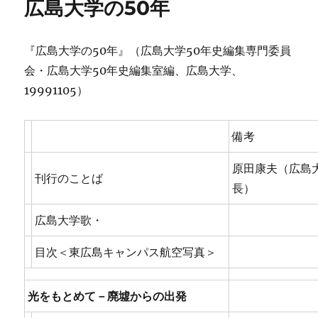
広島大学の50年
ー
『広島大学の50年』（広島大学50年史編集専門委員
会・広島大学50年史編集室編、広島大学、
19991105）
備考
原田康夫（広島
刊行のことば
長）
広島大学歌・
目次＜東広島キャンパス航空写真＞
光をもとめて－廃墟からの出発