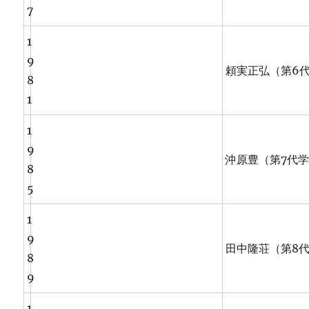
7
1
9
頼実正弘（第6
8
1
1
9
沖原豊（第7代
8
5
1
9
田中隆荘（第8
8
9
1