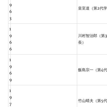
9
皇至道（第2代
6
3
1
9
川村智治郎（第
6
長）
6
1
9
飯島宗一（第4
6
9
1
9
竹山晴夫（第5
7