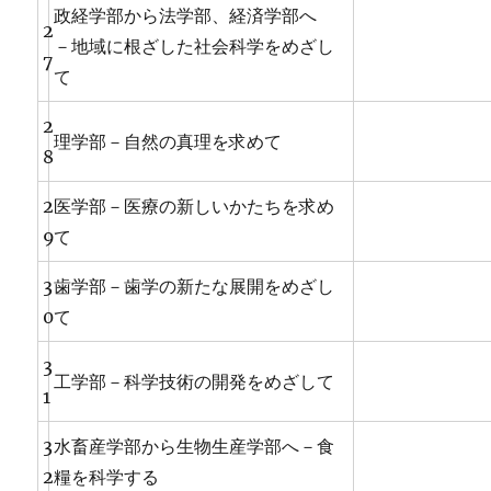
政経学部から法学部、経済学部へ
2
－地域に根ざした社会科学をめざし
7
て
2
理学部－自然の真理を求めて
8
2
医学部－医療の新しいかたちを求め
9
て
3
歯学部－歯学の新たな展開をめざし
0
て
3
工学部－科学技術の開発をめざして
1
3
水畜産学部から生物生産学部へ－食
2
糧を科学する