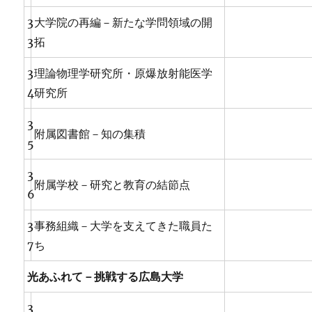
3
大学院の再編－新たな学問領域の開
3
拓
3
理論物理学研究所・原爆放射能医学
4
研究所
3
附属図書館－知の集積
5
3
附属学校－研究と教育の結節点
6
3
事務組織－大学を支えてきた職員た
7
ち
光あふれて－挑戦する広島大学
3