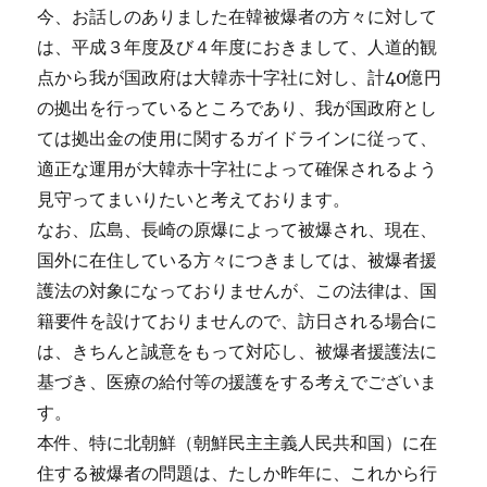
今、お話しのありました在韓被爆者の方々に対して
は、平成３年度及び４年度におきまして、人道的観
点から我が国政府は大韓赤十字社に対し、計40億円
の拠出を行っているところであり、我が国政府とし
ては拠出金の使用に関するガイドラインに従って、
適正な運用が大韓赤十字社によって確保されるよう
見守ってまいりたいと考えております。
なお、広島、長崎の原爆によって被爆され、現在、
国外に在住している方々につきましては、被爆者援
護法の対象になっておりませんが、この法律は、国
籍要件を設けておりませんので、訪日される場合に
は、きちんと誠意をもって対応し、被爆者援護法に
基づき、医療の給付等の援護をする考えでございま
す。
本件、特に北朝鮮（朝鮮民主主義人民共和国）に在
住する被爆者の問題は、たしか昨年に、これから行