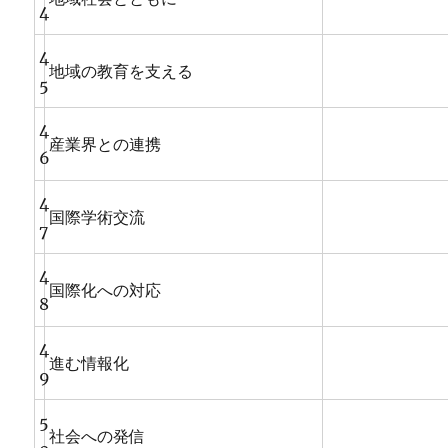
4
4
地域の教育を支える
5
4
産業界との連携
6
4
国際学術交流
7
4
国際化への対応
8
4
進む情報化
9
5
社会への発信