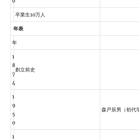
0
卒業生10万人
年表
年
1
8
創立前史
7
4
1
9
森戸辰男（初代
5
0
1