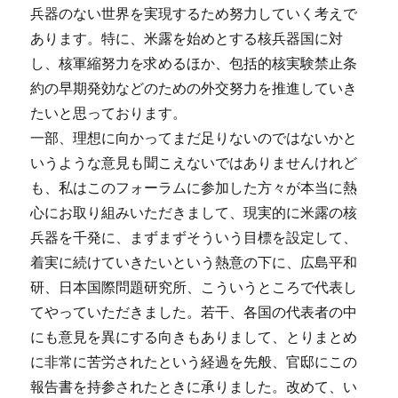
兵器のない世界を実現するため努力していく考えで
あります。特に、米露を始めとする核兵器国に対
し、核軍縮努力を求めるほか、包括的核実験禁止条
約の早期発効などのための外交努力を推進していき
たいと思っております。
一部、理想に向かってまだ足りないのではないかと
いうような意見も聞こえないではありませんけれど
も、私はこのフォーラムに参加した方々が本当に熱
心にお取り組みいただきまして、現実的に米露の核
兵器を千発に、まずまずそういう目標を設定して、
着実に続けていきたいという熱意の下に、広島平和
研、日本国際問題研究所、こういうところで代表し
てやっていただきました。若干、各国の代表者の中
にも意見を異にする向きもありまして、とりまとめ
に非常に苦労されたという経過を先般、官邸にこの
報告書を持参されたときに承りました。改めて、い