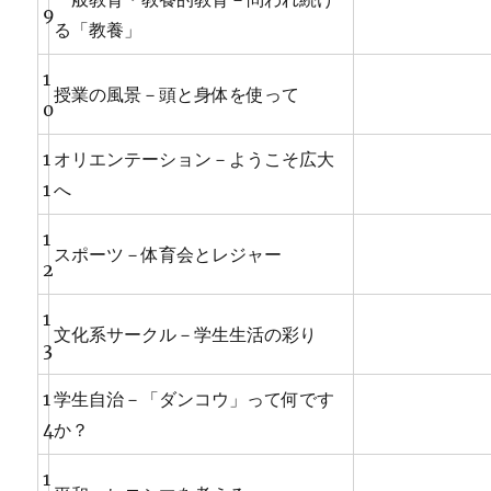
9
る「教養」
1
授業の風景－頭と身体を使って
0
1
オリエンテーション－ようこそ広大
1
へ
1
スポーツ－体育会とレジャー
2
1
文化系サークル－学生生活の彩り
3
1
学生自治－「ダンコウ」って何です
4
か？
1