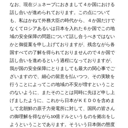
なお、現在ジュネーブにおきまして４か国における
話し合いが進められております。この点について
も、私はかねて外務大臣の時代から、４か国だけで
なくてロシアあるいは日本を入れた６か国でこの地
域の安全保障の問題について話し合うべきではない
かと御提案を申し上げておりますが、残念ながら各
国すべての了解を得られておりませんので４か国で
話し合いを進めるという過程になっておりますが、
我が国の安全保障にとりましても最大の関心事でご
ざいますので、細心の留意を払いつつ、その実験を
行うことによってこの地域の不安が増すということ
のないように、またそのことは同時に先ほど申し上
げましたように、これから日本がＫＥＤＯを含めま
して北朝鮮の原子力発電所に対して、国民の皆さん
の御理解を得ながら10億ドルというものを拠出をし
ようということであります。そういう日本側の態度