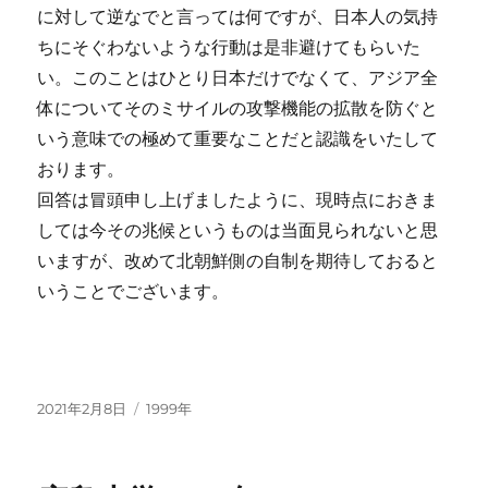
に対して逆なでと言っては何ですが、日本人の気持
ちにそぐわないような行動は是非避けてもらいた
い。このことはひとり日本だけでなくて、アジア全
体についてそのミサイルの攻撃機能の拡散を防ぐと
いう意味での極めて重要なことだと認識をいたして
おります。
回答は冒頭申し上げましたように、現時点におきま
しては今その兆候というものは当面見られないと思
いますが、改めて北朝鮮側の自制を期待しておると
いうことでございます。
投
カ
2021年2月8日
1999年
稿
テ
日:
ゴ
リ