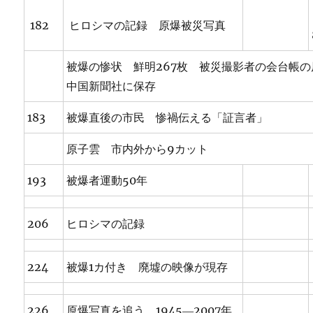
182
ヒロシマの記録 原爆被災写真
被爆の惨状 鮮明267枚 被災撮影者の会台帳
中国新聞社に保存
183
被爆直後の市民 惨禍伝える「証言者」
原子雲 市内外から9カット
193
被爆者運動50年
206
ヒロシマの記録
224
被爆1カ付き 廃墟の映像が現存
226
原爆写真を追う 1945―2007年