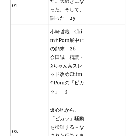
た。大騒ぎにな
01
った。そして、
謝った 25
小崎哲哉 Chi
m↑Pom展中止
の顛末 26
会田誠 精読・
2ちゃん某スレ
ッド改めChim
↑Pomの「ピカ
ッ」 3
爆心地から、
「ピカッ」騒動
を検証する－な
02
された行為とま