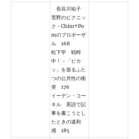
長谷川祐子
荒野のピクニッ
ク－Chim↑Po
mのプロポーザ
ル 168
松下学 戦時
中！－「ピカ
ッ」を巡るふた
つの公共性の衝
突 176
イーデン・コー
キル 英語で記
事を書こうとし
たときの違和
感 185