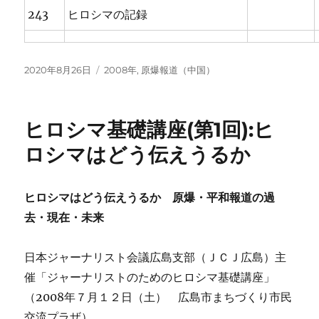
243
ヒロシマの記録
投
カ
2020年8月26日
2008年
,
原爆報道（中国）
稿
テ
日:
ゴ
リ
ヒロシマ基礎講座(第1回):ヒ
ー
ロシマはどう伝えうるか
ヒロシマはどう伝えうるか 原爆・平和報道の過
去・現在・未来
日本ジャーナリスト会議広島支部（ＪＣＪ広島）主
催「ジャーナリストのためのヒロシマ基礎講座」
（2008年７月１２日（土） 広島市まちづくり市民
交流プラザ）