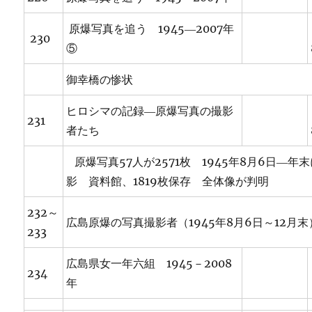
原爆写真を追う 1945―2007年
230
⑤
御幸橋の惨状
ヒロシマの記録―原爆写真の撮影
231
者たち
原爆写真57人が2571枚 1945年8月6日―年
影 資料館、1819枚保存 全体像が判明
232～
広島原爆の写真撮影者（1945年8月6日～12月末
233
広島県女一年六組 1945－2008
234
年