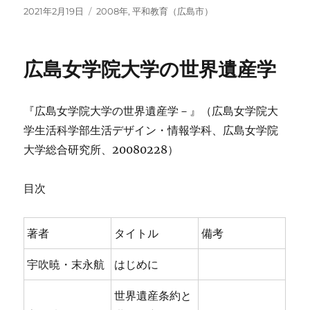
投
カ
2021年2月19日
2008年
,
平和教育（広島市）
稿
テ
日:
ゴ
リ
広島女学院大学の世界遺産学
ー
『広島女学院大学の世界遺産学－』（広島女学院大
学生活科学部生活デザイン・情報学科、広島女学院
大学総合研究所、20080228）
目次
著者
タイトル
備考
宇吹暁・末永航
はじめに
世界遺産条約と