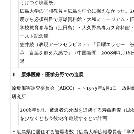
うけつぐ映画祭」
広島大学の平和教育＝広島を中心に据えなかった。20
度から必須科目で原爆資料館・大和ミュージアム・
学校教育参考館（江田島）・大久野島毒ガス資料館
ースト記念館。
笠井綾（表現アーツセラピスト）「日曜エッセー 
承 言葉を超え六感で」（中国新聞 2008年3月16
退
Ⅱ 原爆医療・医学分野での進展
原爆傷害調査委員会（ABCC）－＞1975年4月1日 放射
研究所
2008年6月、被爆者の死因を追跡する寿命調査（LS
を少なくとも今後25年継続するとの計画
＊広島県に居住する被爆者数（広島大学広報委員会『学