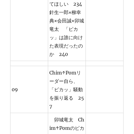
てほしい 234
針生一郎×柳幸
典×会田誠×卯城
竜太 「ピカ
ッ」は誰に向け
た表現だったの
か 240
Chim↑Pomリ
ーダー自ら、
09
「ピカッ」騒動
を振り返る 25
7
卯城竜太 Ch
im↑Pomのピカ