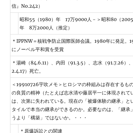
信』No.242）
昭和55（1980）年 17万9000人－＞昭和80（200
年 8万2000人（推定）
＊IPPNW＝核戦争防止国際医師会議。1980年に発足。1
にノーベル平和賞を受賞
＊湯崎（84.6.11）、内田（91.3.5）、志水（91.7.26）
2.4.17）死亡。
＜19910726宇吹メモ＞ヒロシマの枠組みは存在するも
の良質の精神（たとえば志水清や藤居平一に体現されて
は、次第に失われている。現在の「被爆体験の継承」と
タイルで本当の継承ができるのか。必要なのは、「継承
うより「構築」ではないか。・・・
＊原爆訴訟との関連