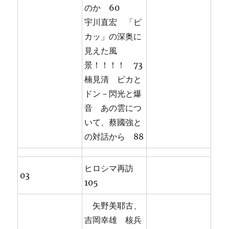
のか 60
宇川直宏 「ピ
カッ」の深奥に
見えた風
景！！！！ 73
楠見清 ピカと
ドン－閃光と爆
音 あの雲につ
いて、蔡國強と
の対話から 88
ヒロシマ再訪
03
105
矢野美耶古、
吉岡幸雄 核兵