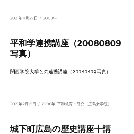
投
カ
2021年11月27日
2008年
稿
テ
日:
ゴ
リ
平和学連携講座（20080809
ー
写真）
関西学院大学との連携講座（20080809写真）
投
カ
2021年2月19日
2008年
,
平和教育・研究（広島女学院）
稿
テ
日:
ゴ
リ
城下町広島の歴史講座十講
ー