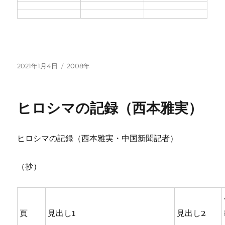
投
カ
2021年1月4日
2008年
稿
テ
日:
ゴ
リ
ヒロシマの記録（西本雅実）
ー
ヒロシマの記録（西本雅実・中国新聞記者）
（抄）
頁
見出し1
見出し2