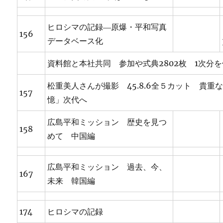
ヒロシマの記録―原爆・平和写真
156
データベース化
資料館と本社共同 参加や式典2802枚 1次分
松重美人さんが撮影 45.8.6全５カット 貴重
157
憶」次代へ
広島平和ミッション 歴史を見つ
158
めて 中国編
広島平和ミッション 過去、今、
167
未来 韓国編
174
ヒロシマの記録