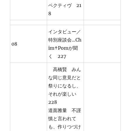
ペクティヴ 21
8
インタビュー／
特別座談会…Ch
08
im↑Pomが聞
く 227
高橋賢 みん
な同じ意見だと
祭りになるし、
それが楽しい
228
道面雅量 不謹
慎と言われて
も、作りつづけ