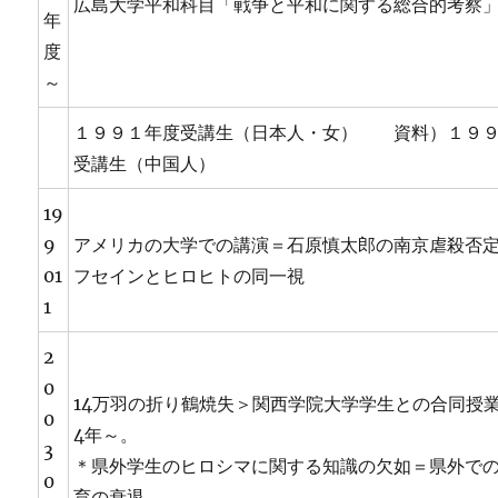
広島大学平和科目「戦争と平和に関する総合的考察
年
度
～
１９９１年度受講生（日本人・女） 資料）１９
受講生（中国人）
19
9
アメリカの大学での講演＝石原慎太郎の南京虐殺否
01
フセインとヒロヒトの同一視
1
2
0
14万羽の折り鶴焼失＞関西学院大学学生との合同授業
0
4年～。
3
＊県外学生のヒロシマに関する知識の欠如＝県外で
0
育の衰退