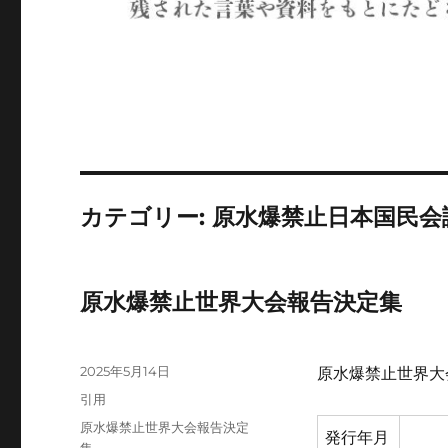
カテゴリー:
原水爆禁止日本国民会
原水爆禁止世界大会報告決定集
投
2025年5月14日
原水爆禁止世界大
稿
フ
引用
日:
ォ
カ
原水爆禁止世界大会報告決定
発行年月
ー
テ