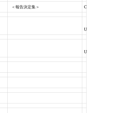
＜報告決定集＞
C
U
U