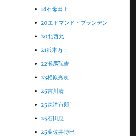
18石母田正
20エドマンド・ブランデン
20北西允
21浜本万三
22灘尾弘吉
23相原秀次
25吉川清
25森滝市郎
25石田忠
25葉佐井博巳