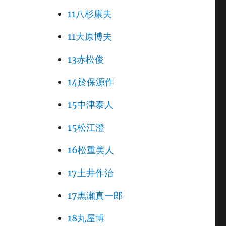
11八杉康夫
11大原博夫
13赤松俊
14於保源作
15中津泰人
15松江澄
16松重美人
17土井作治
17黒瀬真一郎
18丸屋博