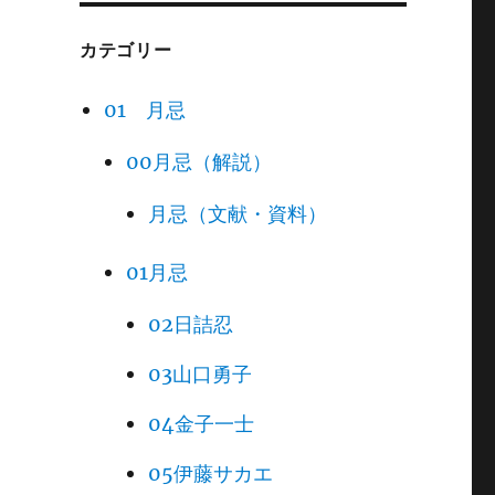
カテゴリー
01 月忌
00月忌（解説）
月忌（文献・資料）
01月忌
02日詰忍
03山口勇子
04金子一士
05伊藤サカエ