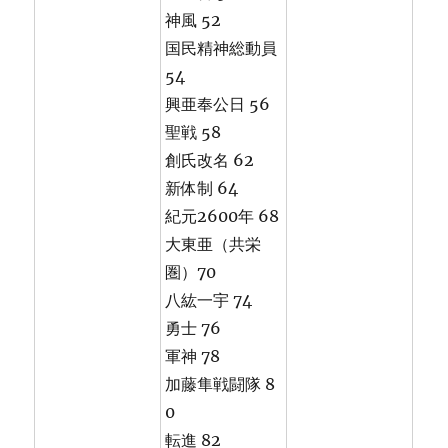
神風 52
国民精神総動員
54
興亜奉公日 56
聖戦 58
創氏改名 62
新体制 64
紀元2600年 68
大東亜（共栄
圏）70
八紘一宇 74
勇士 76
軍神 78
加藤隼戦闘隊 8
0
転進 82