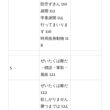
防空ずきん 110
疎開 112
学童疎開 114
行ってまいりま
す 116
時局捨身動物 11
8
ぜいたくは敵だ
5
－標語・軍歌・
風俗 121
ぜいたくは敵だ
122
欲しがりません
勝つまでは 124