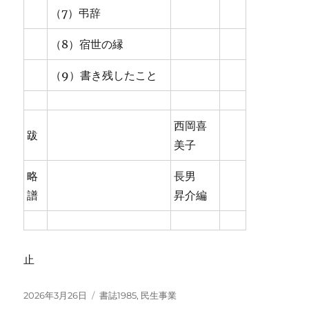
（7）弔辞
（8）宿世の縁
（9）書き残したこと
西岡喜
跋
美子
略
長男
譜
昇介編
止
投
カ
2026年3月26日
書誌1985
,
民生事業