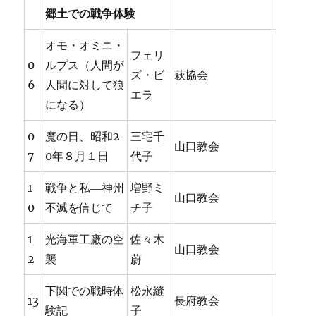
郷土での戦争体験
オモ・オミニ・
フェリ
0
ルプス（人間が
ズ・ビ
萩協会
6
人間に対して狼
エラ
になる）
0
魔の日、昭和2
三宅千
山口教会
7
0年８月１日
代子
1
戦争と私―神州
増野ミ
山口教会
0
不滅を信じて
チ子
1
光海軍工廠の空
佐々木
山口教会
2
襲
蔚
下関での戦時体
松永縫
13
長府教会
験記
子