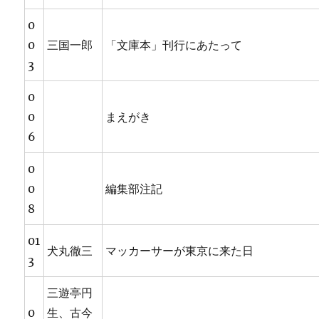
0
0
三国一郎
「文庫本」刊行にあたって
3
0
0
まえがき
6
0
0
編集部注記
8
01
犬丸徹三
マッカーサーが東京に来た日
3
三遊亭円
0
生、古今