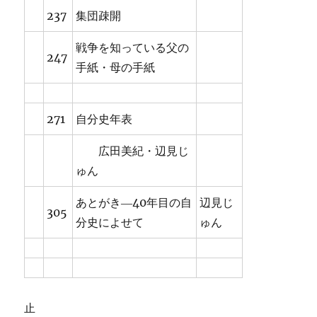
237
集団疎開
戦争を知っている父の
247
手紙・母の手紙
271
自分史年表
広田美紀・辺見じ
ゅん
あとがき―40年目の自
辺見じ
305
分史によせて
ゅん
止