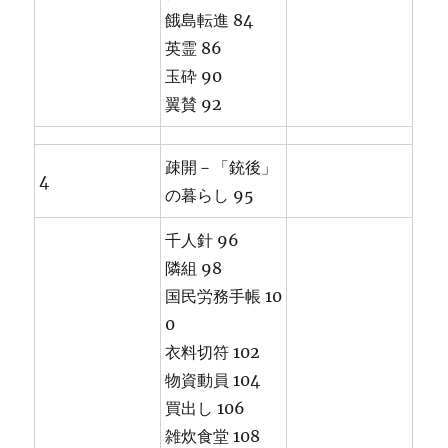
餓島転進 84
英霊 86
玉砕 90
翼賛 92
疎開－「銃後」
4
の暮らし 95
千人針 96
隣組 98
国民労務手帳 10
0
衣料切符 102
物資動員 104
買出し 106
雑炊食堂 108