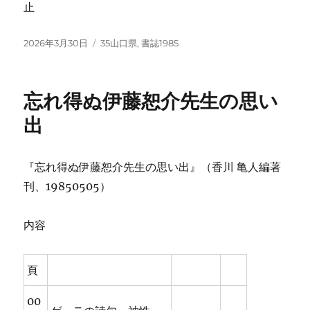
止
投
カ
2026年3月30日
35山口県
,
書誌1985
稿
テ
日:
ゴ
リ
忘れ得ぬ伊藤恕介先生の思い
ー
出
『忘れ得ぬ伊藤恕介先生の思い出』（香川 亀人編著
刊、19850505）
内容
頁
00