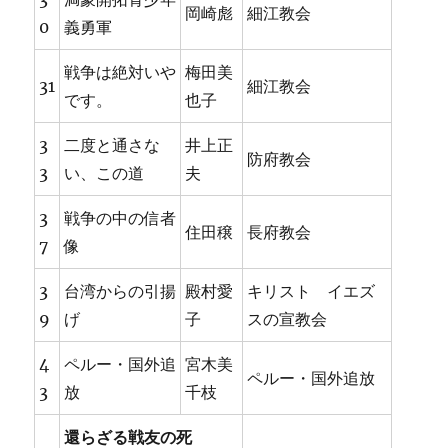
岡崎彪
細江教会
0
義勇軍
戦争は絶対いや
梅田美
31
細江教会
です。
也子
3
二度と通さな
井上正
防府教会
3
い、この道
夫
3
戦争の中の信者
住田穣
長府教会
7
像
3
台湾からの引揚
殿村愛
キリスト イエズ
9
げ
子
スの宣教会
4
ペルー・国外追
宮木美
ペルー・国外追放
3
放
千枝
還らざる戦友の死