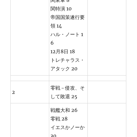
関東軍 8
関特演 10
帝国国策遂行要
領 14
ハル・ノート 1
6
12月8日 18
トレチャラス・
アタック 20
零戦－侵攻、そ
2
して敗退 25
戦艦大和 26
零戦 28
イエスかノーか
30