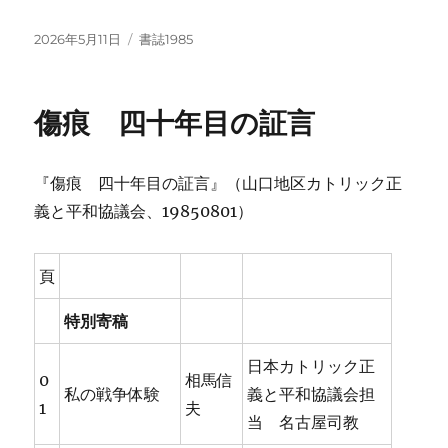
投
カ
2026年5月11日
書誌1985
稿
テ
日:
ゴ
リ
傷痕 四十年目の証言
ー
『傷痕 四十年目の証言』（山口地区カトリック正
義と平和協議会、19850801）
頁
特別寄稿
日本カトリック正
0
相馬信
私の戦争体験
義と平和協議会担
1
夫
当 名古屋司教