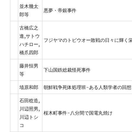
並木幾太
悪夢・帝銀事件
郎等
古橋広之
進,サトウ
フジヤマのトビウオー敗戦の日々に輝く
ハチロー,
橋爪四郎
藤井恒男
下山国鉄総裁怪死事件
等
埴原和郎
朝鮮戦争死体処理班-ある人類学者の回想
石田稔造,
川辺照男,
桜木町事件-八分間で国電丸焼け
川辺トシ
コ