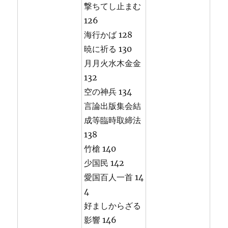
撃ちてし止まむ
126
海行かば 128
暁に祈る 130
月月火水木金金
132
空の神兵 134
言論出版集会結
成等臨時取締法
138
竹槍 140
少国民 142
愛国百人一首 14
4
好ましからざる
影響 146