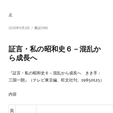
止
投
カ
2025年9月2日
書誌1985
稿
テ
日:
ゴ
リ
証言・私の昭和史６－混乱か
ー
ら成長へ
『証言・私の昭和史６－混乱から成長へ きき手：
三国一朗』（テレビ東京編、旺文社刊、19850125）
内容
頁