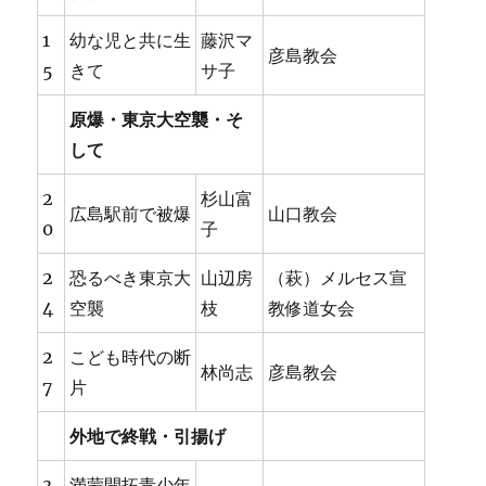
1
幼な児と共に生
藤沢マ
彦島教会
5
きて
サ子
原爆・東京大空襲・そ
して
2
杉山富
広島駅前で被爆
山口教会
0
子
2
恐るべき東京大
山辺房
（萩）メルセス宣
4
空襲
枝
教修道女会
2
こども時代の断
林尚志
彦島教会
7
片
外地で終戦・引揚げ
3
満蒙開拓青少年