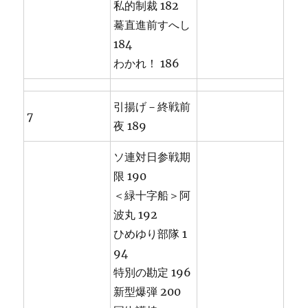
私的制裁 182
驀直進前すへし
184
わかれ！ 186
引揚げ－終戦前
7
夜 189
ソ連対日参戦期
限 190
＜緑十字船＞阿
波丸 192
ひめゆり部隊 1
94
特別の勘定 196
新型爆弾 200