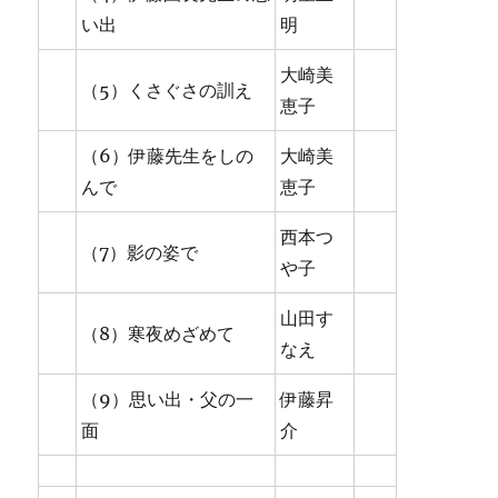
い出
明
大崎美
（5）くさぐさの訓え
恵子
（6）伊藤先生をしの
大崎美
んで
恵子
西本つ
（7）影の姿で
や子
山田す
（8）寒夜めざめて
なえ
（9）思い出・父の一
伊藤昇
面
介