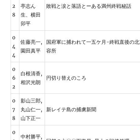
2
亭志ん
敗戦と涙と落語とーある満州終戦秘話
8
生、横田
卯平
0
佐藤亮一,
国府軍に捕われて一五ケ月-終戦直後の北
4
園田真平
容所
4
0
白根清香,
6
円切り替えのころ
相沢光朗
2
0
影山三郎,
7
丸山仁一,
新レイテ島の捕虜新聞
8
山下正一
0
中村勝平,