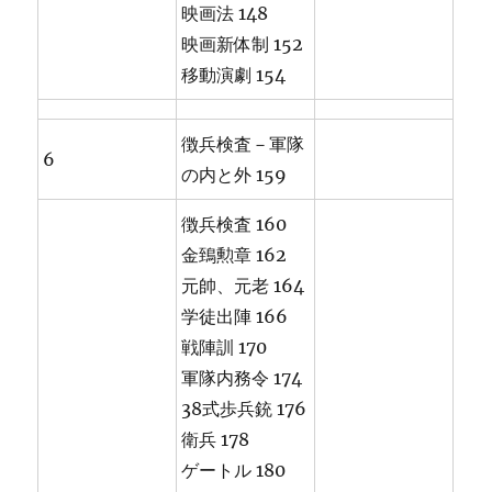
映画法 148
映画新体制 152
移動演劇 154
徴兵検査－軍隊
6
の内と外 159
徴兵検査 160
金鵄勲章 162
元帥、元老 164
学徒出陣 166
戦陣訓 170
軍隊内務令 174
38式歩兵銃 176
衛兵 178
ゲートル 180