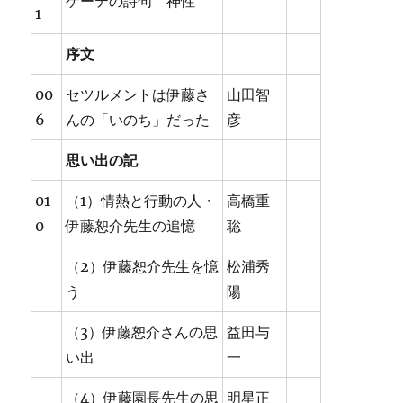
ゲーテの詩句 神性
1
序文
00
セツルメントは伊藤さ
山田智
6
んの「いのち」だった
彦
思い出の記
01
（1）情熱と行動の人・
高橋重
0
伊藤恕介先生の追憶
聡
（2）伊藤恕介先生を憶
松浦秀
う
陽
（3）伊藤恕介さんの思
益田与
い出
一
（4）伊藤園長先生の思
明星正