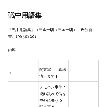
稿
テ
日:
ゴ
リ
戦中用語集
ー
『戦中用語集』（三國一朗＜三国一朗＞、岩波新
書、19850820）
内容
関東軍－「真珠
1
湾」まで 1
ノモハン事件 4
統帥乱れて信を
中外に失う 6