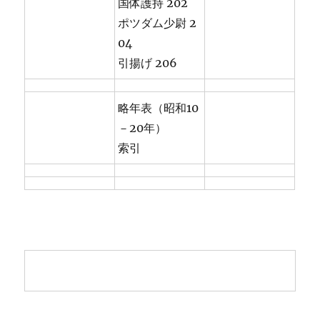
国体護持 202
ポツダム少尉 2
04
引揚げ 206
略年表（昭和10
－20年）
索引