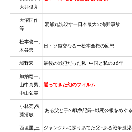
大井俊亮
大沼国作
洞爺丸沈没すー日本最大の海難事故
等
松本俊一,
日・ソ復交なるー松本全権の回想
木谷忠
城野宏
最後の戦犯だった私-中国と私の26年
加納竜一,
山中真男,
返ってきた幻のフィルム
中山弘美
小林亮,後
ある父と子の戦争記録-戦死公報をめぐる
藤清敏
西垣匡,三
ジャングルに探りあてた父-ある戦争孤児