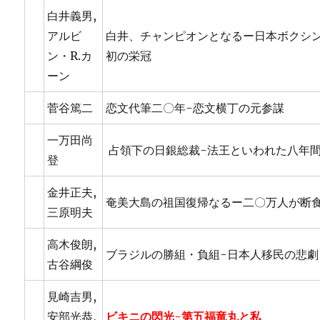
白井義男,
アルビ
白井、チャンピオンとなるー日本ボクシ
ン・R.カ
初の栄冠
ーン
菅谷篤二
恋文代筆二〇年-恋文横丁の元参謀
一万田尚
占領下の日銀総裁-法王といわれた八年
登
金井正夫,
奄美大島の祖国復帰なるー二〇万人が断食
三原明夫
高木俊朗,
ブラジルの勝組・負組-日本人移民の悲劇
古谷綱俊
見崎吉男,
安部光恭,
ビキニの閃光-第五福竜丸と私