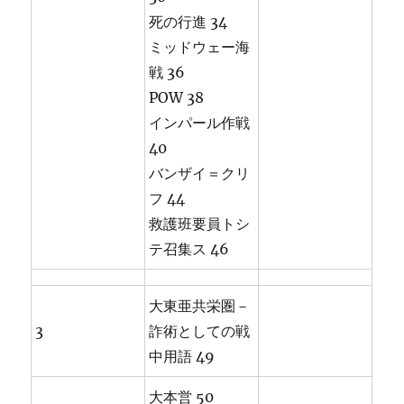
死の行進 34
ミッドウェー海
戦 36
POW 38
インパール作戦
40
バンザイ＝クリ
フ 44
救護班要員トシ
テ召集ス 46
大東亜共栄圏－
3
詐術としての戦
中用語 49
大本営 50