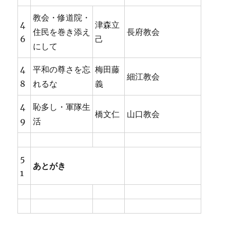
教会・修道院・
4
津森立
住民を巻き添え
長府教会
6
己
にして
4
平和の尊さを忘
梅田藤
細江教会
8
れるな
義
4
恥多し・軍隊生
橋文仁
山口教会
9
活
5
あとがき
1