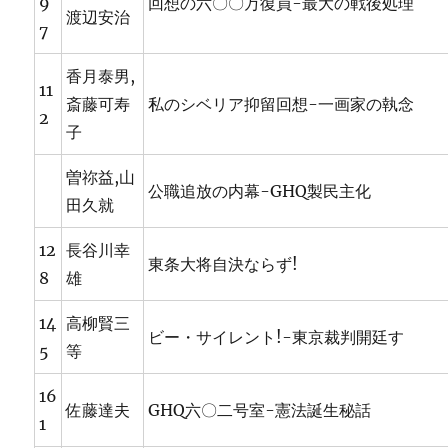
9
回想の六〇〇万復員-最大の戦後処理
渡辺安治
7
香月泰男,
11
斎藤可寿
私のシベリア抑留回想-一画家の執念
2
子
曽祢益,山
公職追放の内幕-GHQ製民主化
田久就
12
長谷川幸
東条大将自決ならず!
8
雄
14
高柳賢三
ビー・サイレント!-東京裁判開廷す
5
等
16
佐藤達夫
GHQ六〇二号室-憲法誕生秘話
1