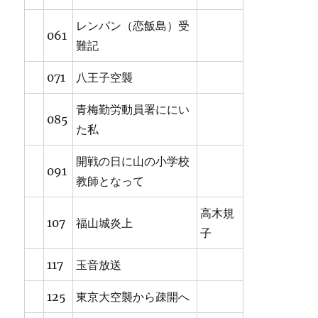
レンパン（恋飯島）受
061
難記
071
八王子空襲
青梅勤労動員署ににい
085
た私
開戦の日に山の小学校
091
教師となって
高木規
107
福山城炎上
子
117
玉音放送
125
東京大空襲から疎開へ