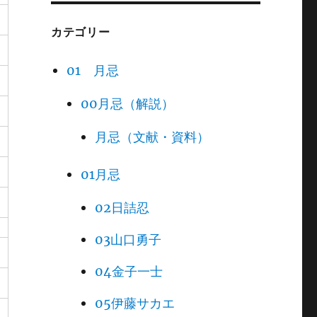
カテゴリー
01 月忌
00月忌（解説）
月忌（文献・資料）
01月忌
02日詰忍
03山口勇子
04金子一士
05伊藤サカエ