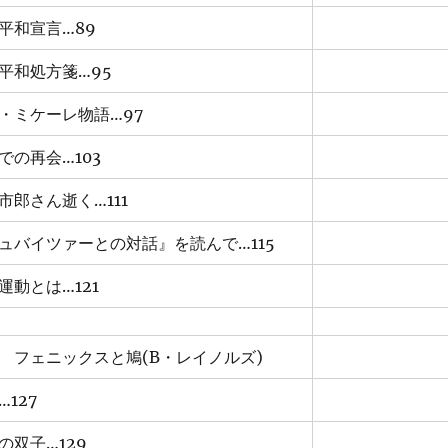
平和宣言…89
平和処方箋…95
・ミケーレ物語…97
での再会…103
市郎さん逝く…111
ュバイツァーとの対話』を読んで…115
運動とは…121
 フェニックスと鳩(B・レイノルズ)
…127
の双子…129