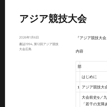
アジア競技大会
投
2026年1月6日
『アジア競技大会』
稿
カ
書誌1994
,
第12回アジア競技
日:
テ
大会広島
内容
ゴ
リ
ー
部
はじめに
1
アジア競技大
大会前史9／九
「若干の支障