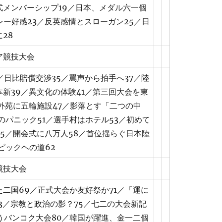
式メンバーシップ19／日本、メダル六一個
レー好感23／反英感情とスローガン25／日
28
ア競技大会
／日比賠償交渉35／罵声から拍手へ37／陸
新39／異文化の体験41／第三回大会を東
外苑に五輪施設47／影落とす「二つの中
のパニック51／選手村はホテル53／初めて
5／開会式に八万人58／首位揺らぐ日本陸
ピックヘの道62
競技大会
二国69／正式大会か友好祭か71／「運に
3／宗教と政治の影？75／七二の大会新記
うバンコク大会80／韓国が躍進、金一二個