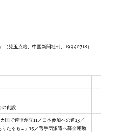
（児玉克哉、中国新聞社刊、19940718）
会の創設
カ国で連盟創立11／日本参加への道13／
ありたるも…」15／選手団派遣へ募金運動