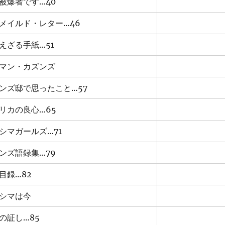
被爆者です…40
メイルド・レター…46
えざる手紙…51
マン・カズンズ
ンズ邸で思ったこと…57
リカの良心…65
シマガールズ…71
ンズ語録集…79
目録…82
シマは今
の証し…85