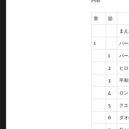
内容
ゴ
リ
ー
章
節
まえ
1
バー
1
バー
2
ヒロ
3
平和
4
ロン
5
クエ
6
ダオ