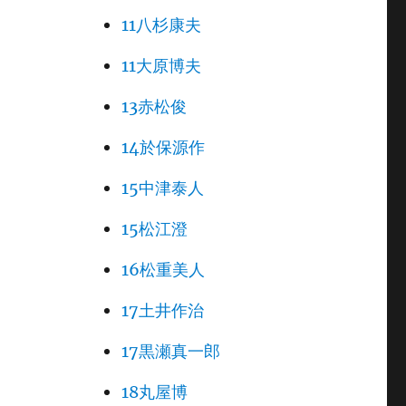
11八杉康夫
11大原博夫
13赤松俊
14於保源作
15中津泰人
15松江澄
16松重美人
17土井作治
17黒瀬真一郎
18丸屋博