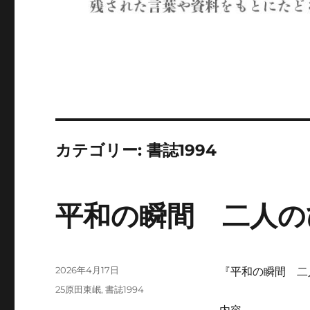
カテゴリー:
書誌1994
平和の瞬間 二人の
投
2026年4月17日
『平和の瞬間 二
稿
カ
25原田東岷
,
書誌1994
日:
テ