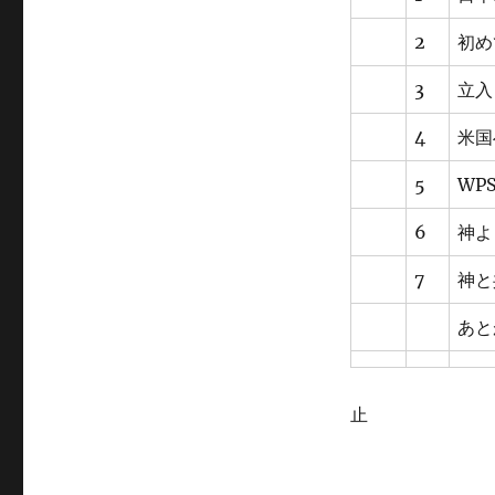
2
初め
3
立入
4
米国
5
WP
6
神よ
7
神と
あと
止