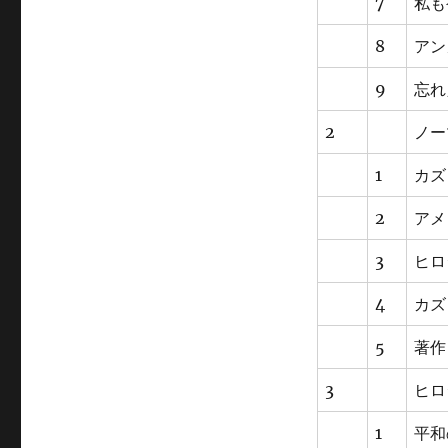
7
私も
8
アン
9
忘れ
2
ノー
1
カズ
2
アメ
3
ヒロ
4
カズ
5
著作
3
ヒロ
1
平和