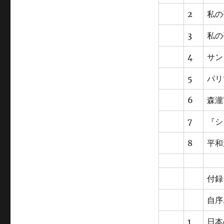
2
私の
3
私の
4
サン
5
パリ
6
森瀧
7
『シ
8
平和
付録
自序
1
日本