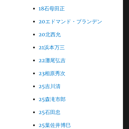
18石母田正
20エドマンド・ブランデン
20北西允
21浜本万三
22灘尾弘吉
23相原秀次
25吉川清
25森滝市郎
25石田忠
25葉佐井博巳