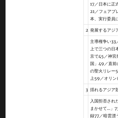
17／日本に正
21／フェアプ
本、実行委員に
2
発展するアジ
主導権争い33
上で三つの日本
京で45／神宮
国」49／直前
の聖火リレー5
上59／オリン
3
揺れるアジア
入国拒否された
まかせて…」7
録77／暗雲漂