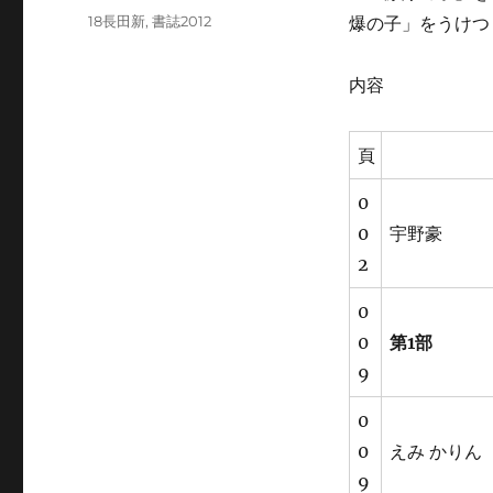
稿
カ
18長田新
,
書誌2012
爆の子」をうけつぐ
日:
テ
ゴ
内容
リ
ー
頁
0
0
宇野豪
2
0
0
第1部
9
0
0
えみ かりん
9