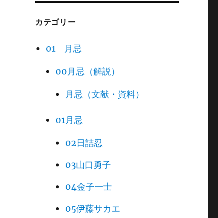
カテゴリー
01 月忌
00月忌（解説）
月忌（文献・資料）
01月忌
02日詰忍
03山口勇子
04金子一士
05伊藤サカエ