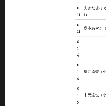
0
えきだ あす
11
1）
0
森本あやか（
11
0
1
4
0
1
鳥井原聖（小
4
0
1
中元達也（小
5