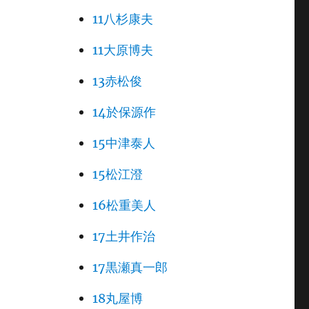
11八杉康夫
11大原博夫
13赤松俊
14於保源作
15中津泰人
15松江澄
16松重美人
17土井作治
17黒瀬真一郎
18丸屋博