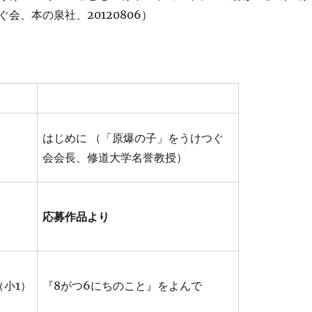
会、本の泉社、20120806）
はじめに （「原爆の子」をうけつぐ
会会長、修道大学名誉教授）
応募作品より
（小1）
『8がつ6にちのこと』をよんで