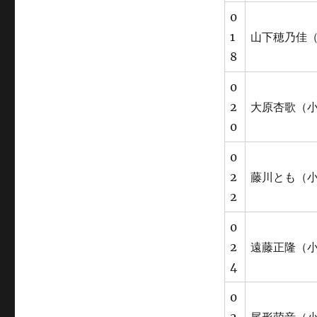
0
1
山下穂乃佳（
8
0
2
大原杏歌（小
0
0
2
藤川とも（小
2
0
2
遠藤正隆（小
4
0