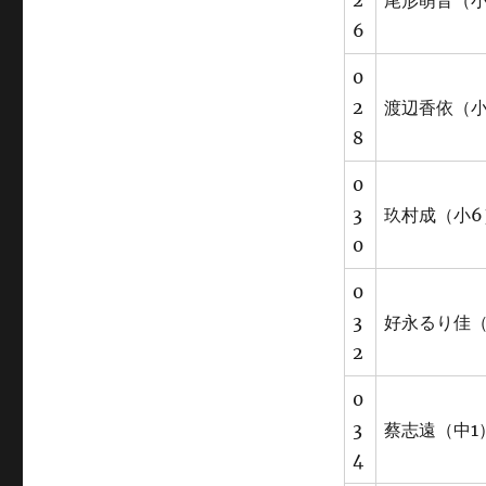
2
尾形萌音（小
6
0
2
渡辺香依（小
8
0
3
玖村成（小6
0
0
3
好永るり佳（
2
0
3
蔡志遠（中1
4