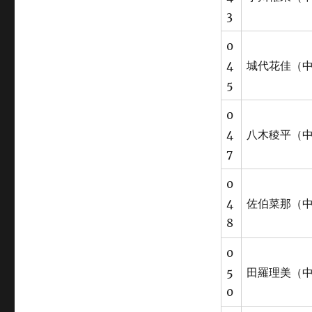
3
0
4
城代花佳（中
5
0
4
八木稜平（中
7
0
4
佐伯菜那（中
8
0
5
田羅理美（中
0