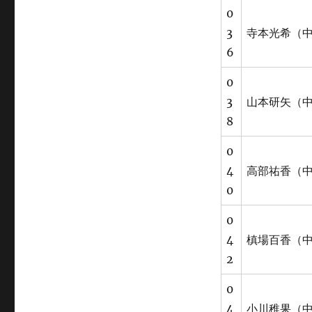
0
3
寺本光希（中
6
0
3
山本研矢（中
8
0
4
高部祐香（中
0
0
4
槙場百香（中
2
0
4
小川稚果（中