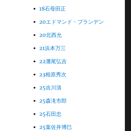
18石母田正
20エドマンド・ブランデン
20北西允
21浜本万三
22灘尾弘吉
23相原秀次
25吉川清
25森滝市郎
25石田忠
25葉佐井博巳