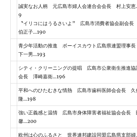
誠実なお人柄 元広島市婦人会連合会会長 村上安恵…
9
〝イリコにはうるさいよ” 広島市消費者協会副会長
伯正子…190
青少年活動の推進 ボーイスカウト広島県連盟理事長
下一男…193
シティ・クリーニングの提唱 広島市公衆衛生推進協
会長 澤崎嘉衛…196
平和へのひたむきな情熱 広島市歯科医師会会長 久
隆…198
強い正義感と温情 広島市身体障害者福祉協会会長 
馨…200
欧州は心のふるさと 世界連邦建設同盟広島県支部婦