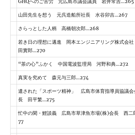
GHQへのご苦労 元広島市議会議員 岩井常吉…265
山田先生を想う 元呉造船所社長 水谷卯吉…267
さらっとした人柄 高橋朝次郎…268
若き日の理想に邁進 岡本エンジニアリング株式会社
田實郎…270
“茶の心”ふかく 中国電波監理局 河野和典…272
真実を究めて 森元与三郎…274
遺された「スポーツ精神」 広島市体育指導員協議会
長 田平繁…275
忙中の閑・鯉談義 広島市草津魚市場(株)会長 西二
77