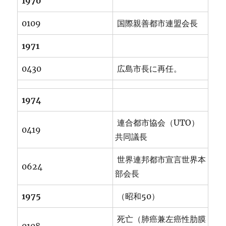
1970
0109
国際親善都市連盟会長
1971
0430
広島市長に再任。
1974
連合都市協会（UTO）
0419
共同議長
世界連邦都市宣言世界本
0624
部会長
1975
（昭和50）
死亡（肺癌兼左癌性肋膜