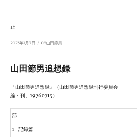
止
投
カ
2023年1月7日
08山田節男
稿
テ
日:
ゴ
リ
山田節男追想録
ー
『山田節男追想録』（山田節男追想録刊行委員会
編・刊、19760715）
部
1
記録篇