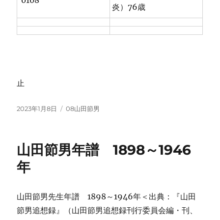
0108
炎）76歳
止
投
カ
2023年1月8日
08山田節男
稿
テ
日:
ゴ
リ
山田節男年譜 1898～1946
ー
年
山田節男先生年譜 1898～1946年＜出典：『山田
節男追想録』（山田節男追想録刊行委員会編・刊、