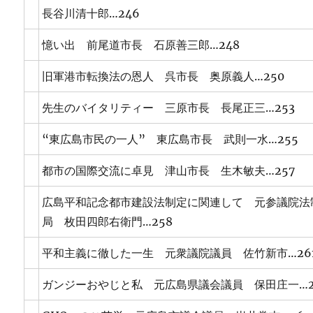
長谷川清十郎…246
憶い出 前尾道市長 石原善三郎…248
旧軍港市転換法の恩人 呉市長 奥原義人…250
先生のバイタリティー 三原市長 長尾正三…253
“東広島市民の一人” 東広島市長 武則一水…255
都市の国際交流に卓見 津山市長 生木敏夫…257
広島平和記念都市建設法制定に関連して 元参議院法
局 枚田四郎右衛門…258
平和主義に徹した一生 元衆議院議員 佐竹新市…26
ガンジーおやじと私 元広島県議会議員 保田庄一…2