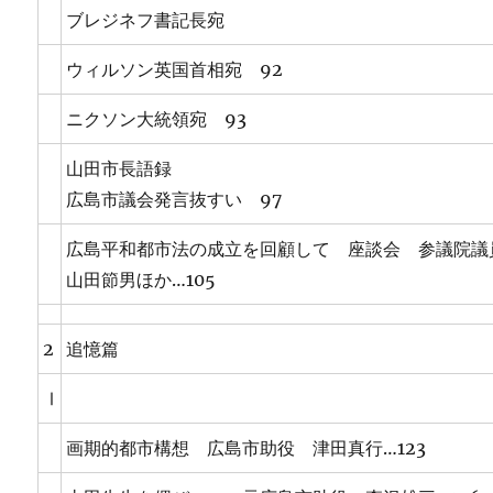
ブレジネフ書記長宛
ウィルソン英国首相宛 92
ニクソン大統領宛 93
山田市長語録
広島市議会発言抜すい 97
広島平和都市法の成立を回顧して 座談会 参議院
山田節男ほか…105
2
追憶篇
Ⅰ
画期的都市構想 広島市助役 津田真行…123