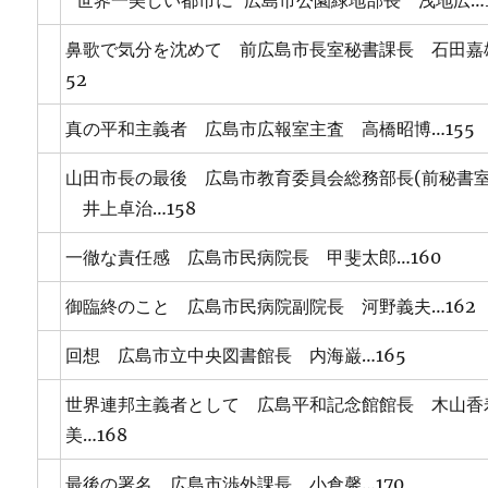
“世界一美しい都市に”広島市公園緑地部長 浅地広…1
鼻歌で気分を沈めて 前広島市長室秘書課長 石田嘉
52
真の平和主義者 広島市広報室主査 高橋昭博…155
山田市長の最後 広島市教育委員会総務部長(前秘書室
井上卓治…158
一徹な責任感 広島市民病院長 甲斐太郎…160
御臨終のこと 広島市民病院副院長 河野義夫…162
回想 広島市立中央図書館長 内海巌…165
世界連邦主義者として 広島平和記念館館長 木山香
美…168
最後の署名 広島市渉外課長 小倉馨…170