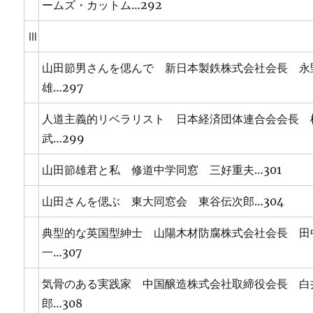
ームズ・カットム…292
Ⅲ
山田節男さんを偲んで 新日本製鉄株式会社会長 永
雄…297
人道主義的リベラリスト 日本経済団体連合会会長 
武…299
山田節雄君と私 修道中学同窓 三好重夫…301
山田さんを偲ぶ 東大同窓会 東谷伝次郎…304
典型的な英国型紳士 山陽木材防腐株式会社会長 田
一…307
気骨のある実践家 中国醸造株式会社取締役会長 白
郎…308