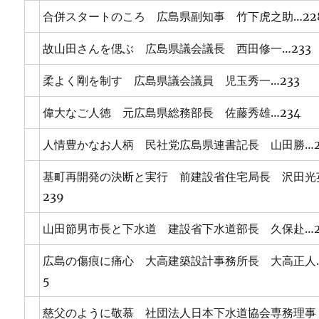
合併スタートのころ 広島県副知事 竹下虎之助…22
故山田さんを偲ぶ 広島県議会議長 西田修一…233
柔よく剛を制す 広島県議会議員 児玉秀一…233
偉大なご人徳 元広島県総務部長 佐藤秀雄…234
人情豊かなお人柄 民社党広島県連書記長 山田勝…2
基町再開発の決断と実行 前建設省住宅局長 沢田光
239
山田節男市長と下水道 建設省下水道部長 久保赴…2
広島の傷痕に痛心 大高建築設計事務所長 大高正人…
5
慈父のように敬慕 社団法人日本下水道協会専務理事