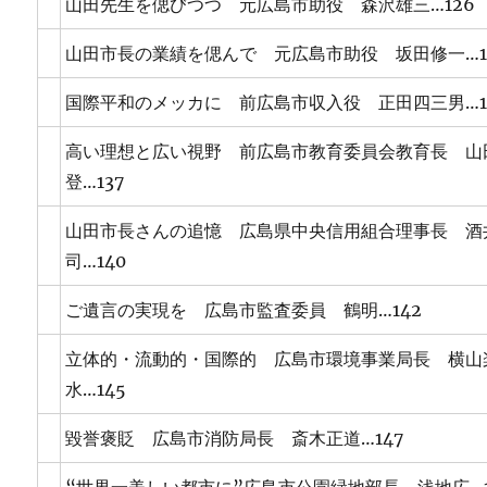
山田先生を偲びつつ 元広島市助役 森沢雄三…126
山田市長の業績を偲んで 元広島市助役 坂田修一…1
国際平和のメッカに 前広島市収入役 正田四三男…1
高い理想と広い視野 前広島市教育委員会教育長 山
登…137
山田市長さんの追憶 広島県中央信用組合理事長 酒
司…140
ご遺言の実現を 広島市監査委員 鶴明…142
立体的・流動的・国際的 広島市環境事業局長 横山
水…145
毀誉褒貶 広島市消防局長 斎木正道…147