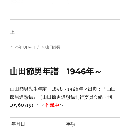
止
投
カ
2023年1月14日
08山田節男
稿
テ
日:
ゴ
リ
山田節男年譜 1946年～
ー
山田節男先生年譜 1898～1946年＜出典：『山田
節男追想録』（山田節男追想録刊行委員会編・刊、
19760715）＞＜
作業中
＞
年月日
事項