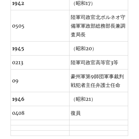
1942
（昭和17）
陸軍司政官北ボルネオ守
0505
備軍軍政部総務部長兼調
査局長
1945
（昭和20）
0213
陸軍司政官高等官3等
豪州軍第9師団軍事裁判
09
戦犯者主任弁護士任命
1946
（昭和21）
0408
復員