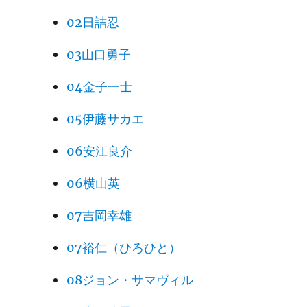
02日詰忍
03山口勇子
04金子一士
05伊藤サカエ
06安江良介
06横山英
07吉岡幸雄
07裕仁（ひろひと）
08ジョン・サマヴィル