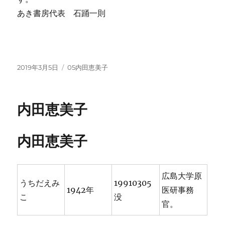
あき書房代表 石踊一則
投
カ
2019年3月5日
05内田恵美子
稿
テ
日:
ゴ
リ
内田恵美子
ー
内田恵美子
広島大学原
うちだえみ
19910305
1942年
医研事務
こ
没
官。