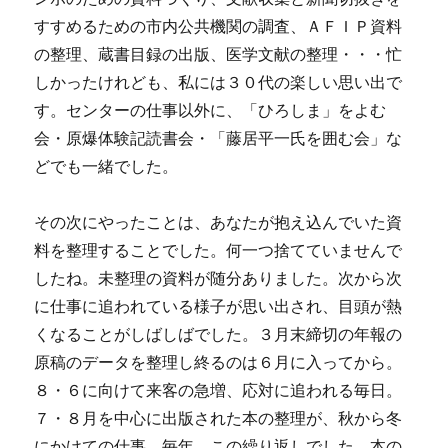
すすめるための市内公共機関の調査、ＡＦＩＰ資料
の整理、蔵書目録の出版、医学文献の整理・・・忙
しかったけれども、私には３０代の楽しい思い出で
す。センターの仕事以外に、「ひろしま」をよむ
会・原爆体験記読書会・「藤居平一氏を囲む会」な
どでも一緒でした。
その次にやったことは、あなたが抱え込んでいた資
料を整理することでした。何一つ捨てていませんで
したね。未整理の資料が随分ありました。次から次
に仕事に追われている様子が思い出され、目頭が熱
くなることがしばしばでした。３月末締切の年報の
原稿のデータを整理し終るのは６月に入ってから。
８・６に向けて来客の急増、応対に追われる毎日。
７・８月を中心に出版された本の整理が、秋から冬
にかけての仕事。毎年、この繰り返しでした。本の