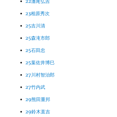
22灘尾弘吉
23相原秀次
25吉川清
25森滝市郎
25石田忠
25葉佐井博巳
27川村智治郎
27竹内武
29熊田重邦
29鈴木直吉