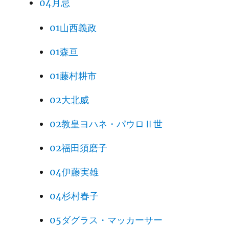
04月忌
01山西義政
01森亘
01藤村耕市
02大北威
02教皇ヨハネ・パウロⅡ世
02福田須磨子
04伊藤実雄
04杉村春子
05ダグラス・マッカーサー