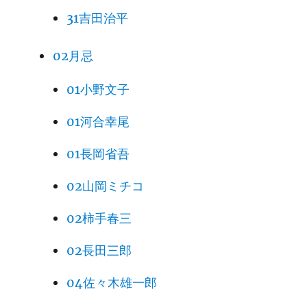
31吉田治平
02月忌
01小野文子
01河合幸尾
01長岡省吾
02山岡ミチコ
02柿手春三
02長田三郎
04佐々木雄一郎