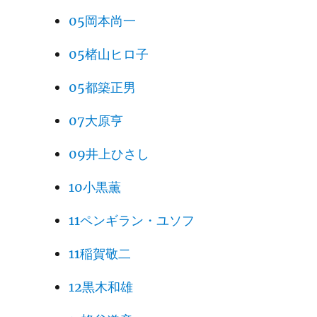
05岡本尚一
05楮山ヒロ子
05都築正男
07大原亨
09井上ひさし
10小黒薫
11ペンギラン・ユソフ
11稲賀敬二
12黒木和雄