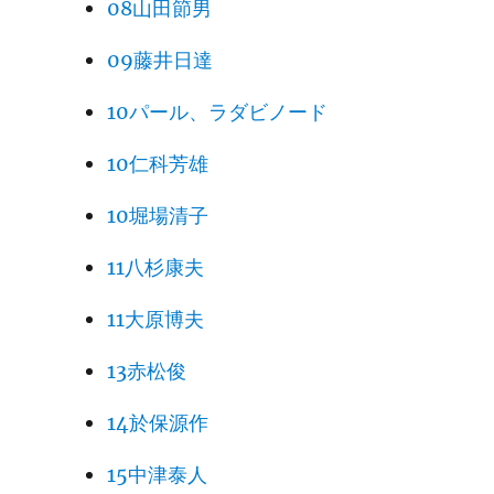
08山田節男
09藤井日達
10パール、ラダビノード
10仁科芳雄
10堀場清子
11八杉康夫
11大原博夫
13赤松俊
14於保源作
15中津泰人