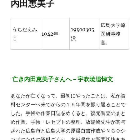
内田恵美子
広島大学原
うちだえみ
19910305
1942年
医研事務
こ
没
官。
亡き内田恵美子さんへ－宇吹暁追悼文
あなたが亡くなって、最初にやったことは、私が資
料センターへ来てからの１５年間を振り返ることで
した。手帳や作業日誌をめくると、復元調査のまと
め作業、手帳・レセプトの整理、故湯崎先生が関与
された広島市と広島大学の原爆白書作成やＮＧＯシ
ンポのための資料づくり、文献収集と新聞切抜きを