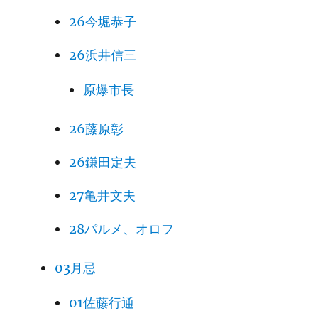
26今堀恭子
26浜井信三
原爆市長
26藤原彰
26鎌田定夫
27亀井文夫
28パルメ、オロフ
03月忌
01佐藤行通