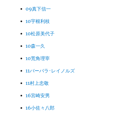
09真下信一
10宇根利枝
10松原美代子
10森一久
10荒角理宰
11バーバラ･レイノルズ
11村上忠敬
16宮崎安男
16小佐々八郎