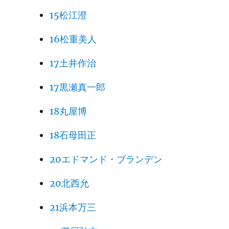
15松江澄
16松重美人
17土井作治
17黒瀬真一郎
18丸屋博
18石母田正
20エドマンド・ブランデン
20北西允
21浜本万三