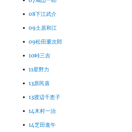
07鳩山一郎
08下江武介
09土居和江
09松田重次郎
10峠三吉
11星野力
13原民喜
13渡辺千恵子
14木村一治
14芝田進午