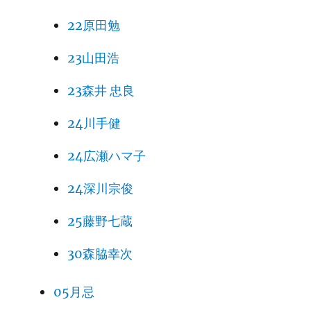
22原田勉
23山田浩
23森井 忠良
24川手健
24広瀬ハマ子
24深川宗俊
25藤野七蔵
30森脇幸次
05月忌