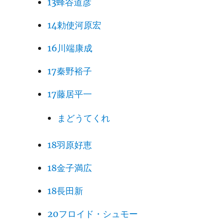
13蜂谷道彦
14勅使河原宏
16川端康成
17秦野裕子
17藤居平一
まどうてくれ
18羽原好恵
18金子満広
18長田新
20フロイド・シュモー