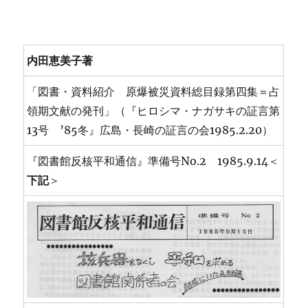
内田恵美子著
「図書・資料紹介 原爆被災資料総目録第四集＝占
領期文献の発刊」（『ヒロシマ・ナガサキの証言第
13号 ’85冬』広島・長崎の証言の会1985.2.20）
『図書館反核平和通信』準備号No.2 1985.9.14＜
下記
＞