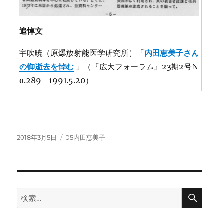
追悼文
宇吹暁（原爆放射能医学研究所）「
内田恵美子さん
の御逝去を悼む
」（『広大フォーラム』23期2号N
o.289 1991.5.20）
投
カ
2018年3月5日
05内田恵美子
稿
テ
日:
ゴ
リ
ー
検
検
索
索: