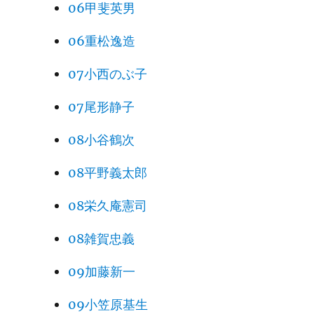
06甲斐英男
06重松逸造
07小西のぶ子
07尾形静子
08小谷鶴次
08平野義太郎
08栄久庵憲司
08雑賀忠義
09加藤新一
09小笠原基生