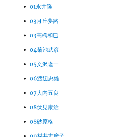
01永井隆
03月丘夢路
03高橋和巳
04菊池武彦
05文沢隆一
06渡辺忠雄
07大内五良
08伏見康治
08砂原格
09村井志摩子