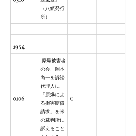
（八絋発行
所）
1954
原爆被害者
の会、岡本
尚一を訴訟
代理人に
「原爆によ
0106
C
る損害賠償
請求」を米
の裁判所に
訴えること