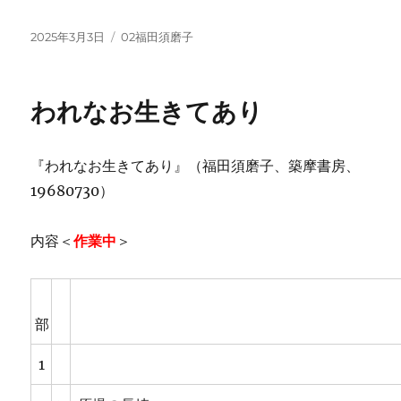
投
カ
2025年3月3日
02福田須磨子
稿
テ
日:
ゴ
リ
われなお生きてあり
ー
『われなお生きてあり』（福田須磨子、築摩書房、
19680730）
内容＜
作業中
＞
部
1