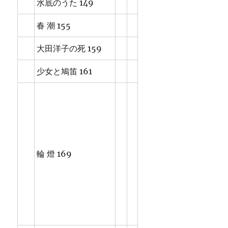
水底のうた 149
春 潮 155
大田洋子の死 159
少女と鳩笛 161
輪 燈 169