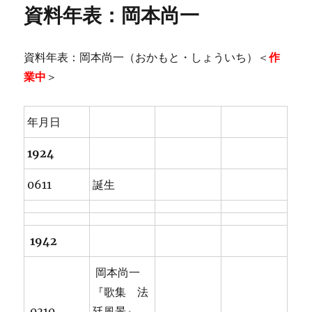
リ
資料年表：岡本尚一
ー
資料年表：岡本尚一（おかもと・しょういち）＜
作
業中
＞
年月日
1924
0611
誕生
1942
岡本尚一
『歌集 法
0310
廷風景』