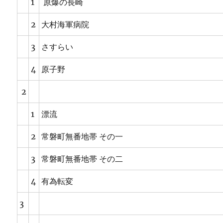
1
原爆の長崎
2
大村海軍病院
3
さすらい
4
原子野
2
1
漂流
2
常磐町無番地帯 その一
3
常磐町無番地帯 その二
4
有為転変
3