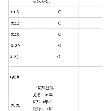
を決める。
0108
C
0112
C
0115
C
0120
C
0123
C
1956
『広島は訴
える―原爆
広島11年の
0801
記録』（広