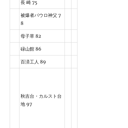
長 崎 75
被爆者パウロ神父 7
8
母子草 82
碌山館 86
百済工人 89
秋吉台・カルスト台
地 97