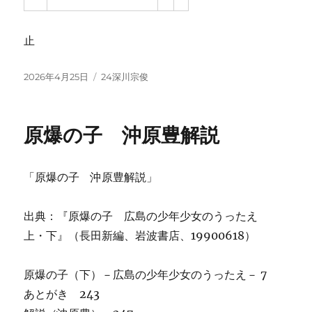
止
投
カ
2026年4月25日
24深川宗俊
稿
テ
日:
ゴ
リ
原爆の子 沖原豊解説
ー
「原爆の子 沖原豊解説」
出典：『原爆の子 広島の少年少女のうったえ
上・下』（長田新編、岩波書店、19900618）
原爆の子（下）－広島の少年少女のうったえ－ 7
あとがき 243