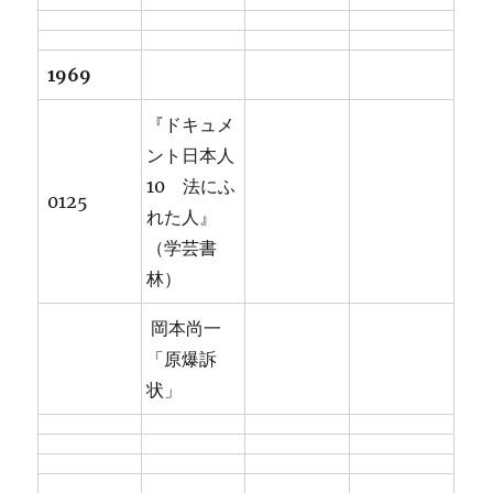
1969
『ドキュメ
ント日本人
10 法にふ
0125
れた人』
（学芸書
林）
岡本尚一
「原爆訴
状」