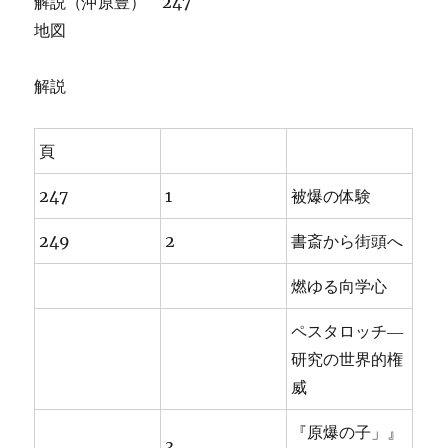
解説（沖原豊） 247
地図
解説
頁
247
1
被爆の体験
249
2
書斎から街頭へ
燃ゆる向学心
ペスタロッチ―
研究の世界的権
威
『原爆の子」』
3