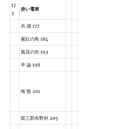
17
赤い電車
3
共 感 177
紫紅の鳥 184
風花の街 193
卒 論 198
悔 恨 201
双三郡布野村 205