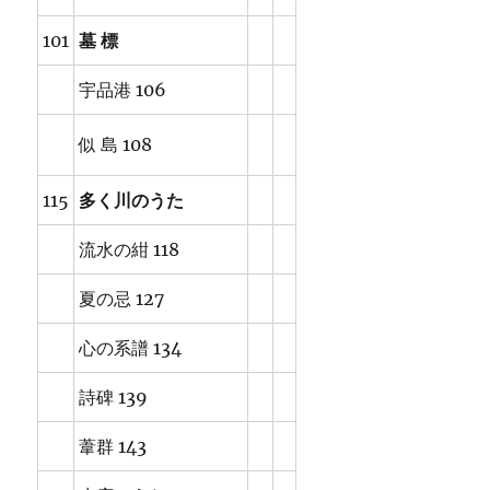
101
墓 標
宇品港 106
似 島 108
115
多く川のうた
流水の紺 118
夏の忌 127
心の系譜 134
詩碑 139
葦群 143