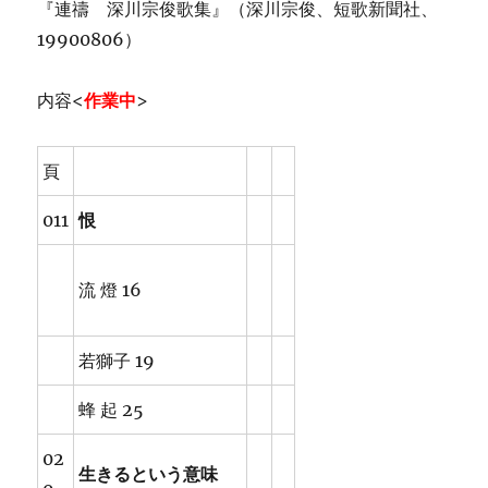
『連禱 深川宗俊歌集』（深川宗俊、短歌新聞社、
19900806）
内容<
作業中
>
頁
011
恨
流 燈 16
若獅子 19
蜂 起 25
02
生きるという意味