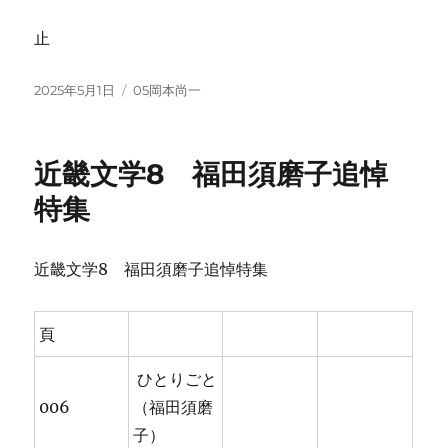
止
投
カ
2025年5月1日
05岡本尚一
稿
テ
日:
ゴ
リ
近畿文学8 福田須磨子追悼
ー
特集
近畿文学8 福田須磨子追悼特集
頁
ひとりごと
006
（福田須磨
子）