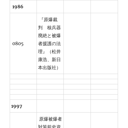
1986
『原爆裁
判 核兵器
廃絶と被爆
0805
者援護の法
理』（松井
康浩、新日
本出版社）
1997
原爆被爆者
対策前史資