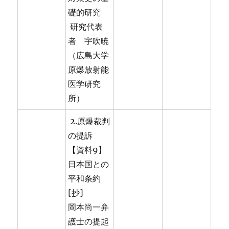
礎的研究
研究代表
者 宇吹暁
（広島大学
原爆放射能
医学研究
所）
2.原爆裁判
の提訴
【資料9】
日本国との
平和条約
[抄]
岡本尚一弁
護士の提起