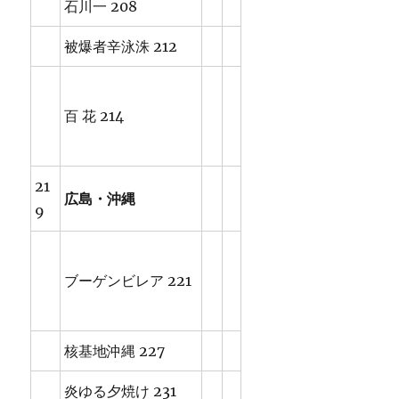
石川一 208
被爆者辛泳洙 212
百 花 214
21
広島・沖縄
9
ブーゲンビレア 221
核基地沖縄 227
炎ゆる夕焼け 231