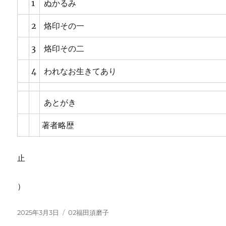
1
ぬかるみ
2
烙印その一
3
烙印その二
4
われなお生きてあり
あとがき
著者略歴
止
）
投
カ
2025年3月3日
02福田須磨子
稿
テ