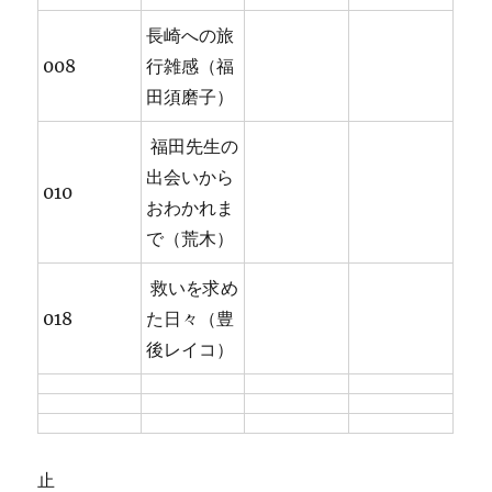
長崎への旅
008
行雑感（福
田須磨子）
福田先生の
出会いから
010
おわかれま
で（荒木）
救いを求め
018
た日々（豊
後レイコ）
止