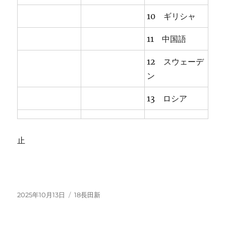
10 ギリシャ
11 中国語
12 スウェーデ
ン
13 ロシア
止
投
カ
2025年10月13日
18長田新
稿
テ
日:
ゴ