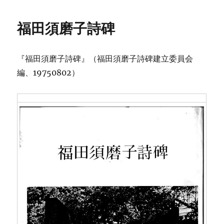
日:
ゴ
リ
福田須磨子詩碑
ー
『福田須磨子詩碑』（福田須磨子詩碑建立委員会
編、19750802）