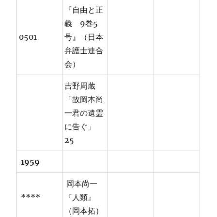
『自由と正
義 9巻5
0501
号』（日本
弁護士連合
会）
吉野周蔵
「故岡本尚
一君の遺霊
に告ぐ」
25
1959
岡本尚一
****
『人類』
（岡本拓）