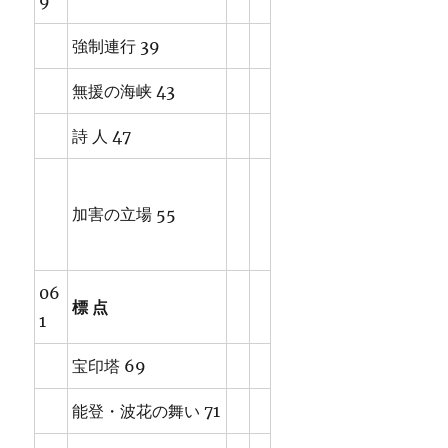
9
強制連行 39
無援の海峡 43
詩 人 47
加害の立場 55
06
標 点
1
宝印塔 69
能登・波花の舞い 71