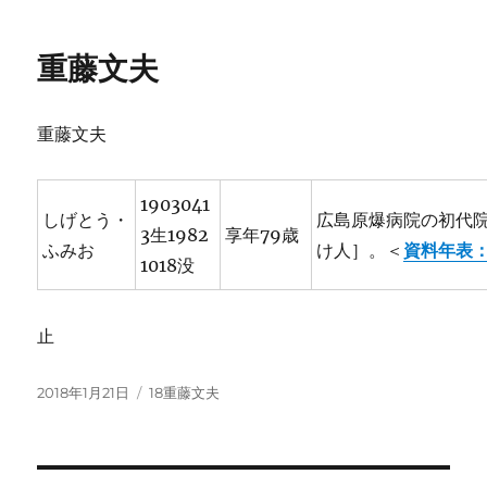
日:
ゴ
リ
重藤文夫
ー
重藤文夫
1903041
しげとう・
広島原爆病院の初代
3生1982
享年79歳
ふみお
け人］。＜
資料年表
1018没
止
投
カ
2018年1月21日
18重藤文夫
稿
テ
日:
ゴ
リ
ー