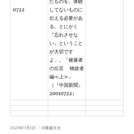
たものを、体験
0722
してないものに
伝える必要があ
る。とにかく
『忘れさせな
い』ということ
が大切です
よ」。「被爆者
の伝言 物故者
編≪上≫」
（『中国新聞』
20010722）
投
カ
2023年11月5日
18重藤文夫
稿
テ