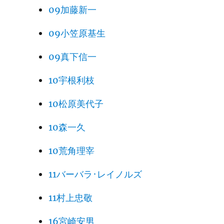
09加藤新一
09小笠原基生
09真下信一
10宇根利枝
10松原美代子
10森一久
10荒角理宰
11バーバラ･レイノルズ
11村上忠敬
16宮崎安男