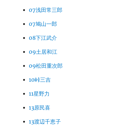
07浅田常三郎
07鳩山一郎
08下江武介
09土居和江
09松田重次郎
10峠三吉
11星野力
13原民喜
13渡辺千恵子