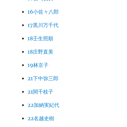
16小佐々八郎
17黒川万千代
18壬生照順
18庄野直美
19林京子
21下中弥三郎
21関千枝子
22加納実紀代
22名越史樹