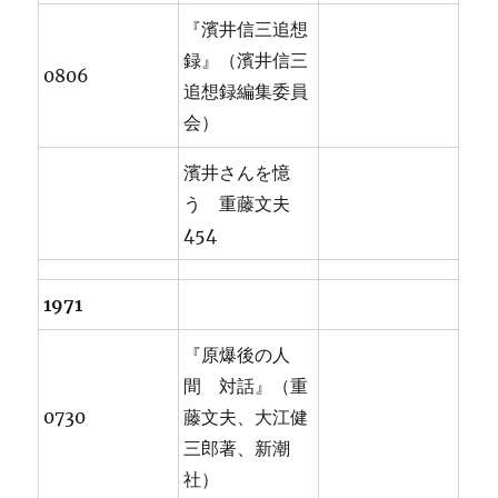
『濱井信三追想
録』（濱井信三
0806
追想録編集委員
会）
濱井さんを憶
う 重藤文夫
454
1971
『原爆後の人
間 対話』（重
0730
藤文夫、大江健
三郎著、新潮
社）