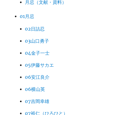
月忌（文献・資料）
01月忌
02日詰忍
03山口勇子
04金子一士
05伊藤サカエ
06安江良介
06横山英
07吉岡幸雄
07裕仁（ひろひと）