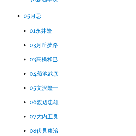
05月忌
01永井隆
03月丘夢路
03高橋和巳
04菊池武彦
05文沢隆一
06渡辺忠雄
07大内五良
08伏見康治