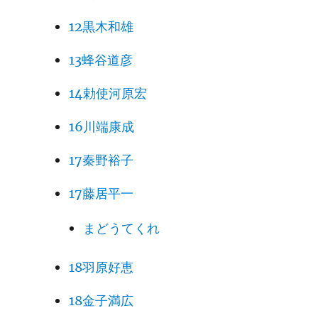
12黒木和雄
13蜂谷道彦
14勅使河原宏
16川端康成
17秦野裕子
17藤居平一
まどうてくれ
18羽原好恵
18金子満広