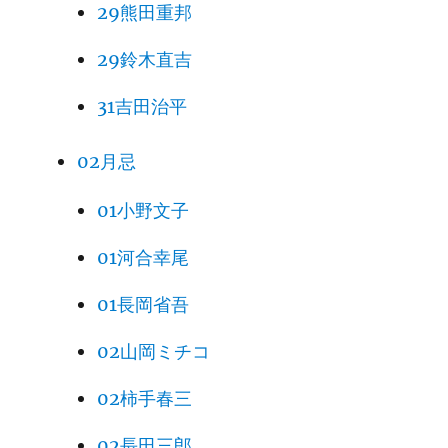
29熊田重邦
29鈴木直吉
31吉田治平
02月忌
01小野文子
01河合幸尾
01長岡省吾
02山岡ミチコ
02柿手春三
02長田三郎