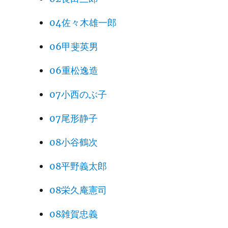
04佐々木雄一郎
06甲斐英男
06重松逸造
07小西のぶ子
07尾形静子
08小谷鶴次
08平野義太郎
08栄久庵憲司
08雑賀忠義