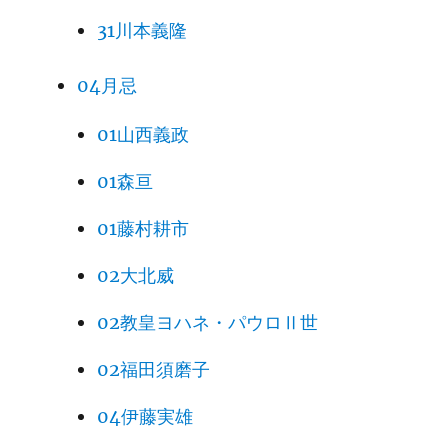
31川本義隆
04月忌
01山西義政
01森亘
01藤村耕市
02大北威
02教皇ヨハネ・パウロⅡ世
02福田須磨子
04伊藤実雄