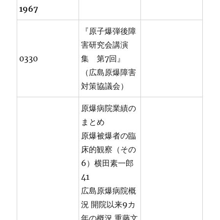
1967
『原子爆弾後障
害研究会講演
0330
集 第7回』
（広島原爆障害
対策協議会）
原爆病院業績の
まとめ
原爆被爆者の臨
床的観察（その
6）横田素一郎
41
広島原爆病院概
況 開院以来9カ
年の概況 重藤文