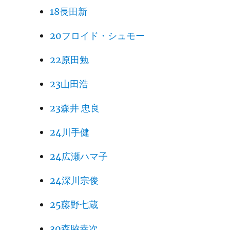
18長田新
20フロイド・シュモー
22原田勉
23山田浩
23森井 忠良
24川手健
24広瀬ハマ子
24深川宗俊
25藤野七蔵
30森脇幸次