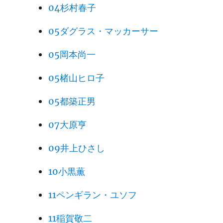
04杉村春子
05ダグラス・マッカーサー
05岡本尚一
05楮山ヒロ子
05都築正男
07大原亨
09井上ひさし
10小黒薫
11ペンギラン・ユソフ
11稲賀敬二