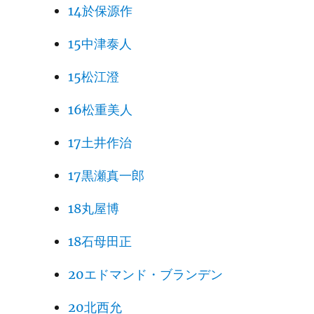
14於保源作
15中津泰人
15松江澄
16松重美人
17土井作治
17黒瀬真一郎
18丸屋博
18石母田正
20エドマンド・ブランデン
20北西允