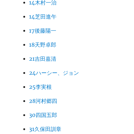
14木村一治
14芝田進午
17後藤陽一
18天野卓郎
21吉田嘉清
24ハーシー、ジョン
25李実根
28河村郷四
30四国五郎
31久保田訓章