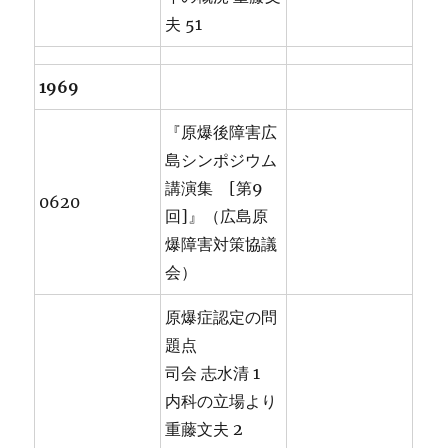
夫 51
1969
『原爆後障害広
島シンポジウム
講演集 [第9
0620
回]』（広島原
爆障害対策協議
会）
原爆症認定の問
題点
司会 志水清 1
内科の立場より
重藤文夫 2