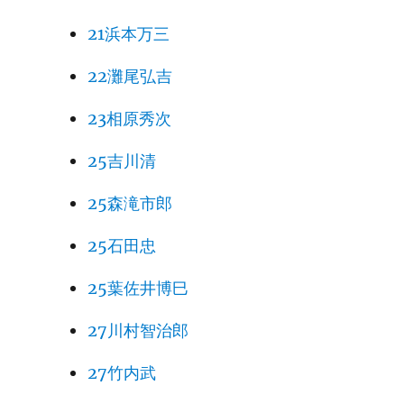
21浜本万三
22灘尾弘吉
23相原秀次
25吉川清
25森滝市郎
25石田忠
25葉佐井博巳
27川村智治郎
27竹内武