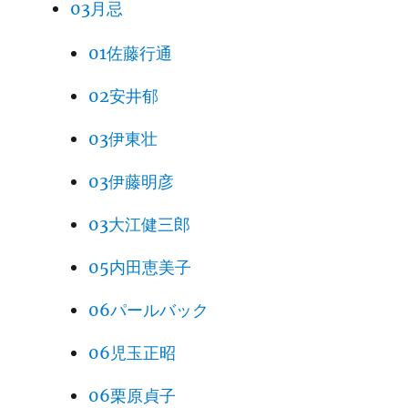
03月忌
01佐藤行通
02安井郁
03伊東壮
03伊藤明彦
03大江健三郎
05内田恵美子
06パールバック
06児玉正昭
06栗原貞子