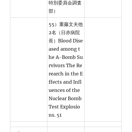
特別委員会調査
部）
55）重藤文夫他
2名（日赤病院
長）Blood Dise
ased among t
he A-Bomb Su
rvivors The Re
rearch in the E
ffects and Infl
uences of the
Nuclear Bomb
Test Explosio
ns. 51