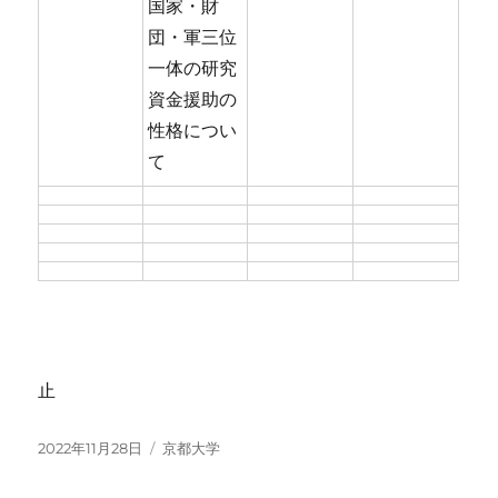
国家・財
団・軍三位
一体の研究
資金援助の
性格につい
て
止
投
カ
2022年11月28日
京都大学
稿
テ
日:
ゴ