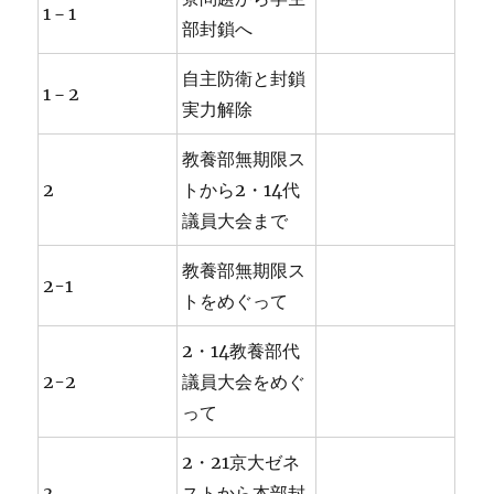
1－1
部封鎖へ
自主防衛と封鎖
1－2
実力解除
教養部無期限ス
2
トから2・14代
議員大会まで
教養部無期限ス
2-1
トをめぐって
2・14教養部代
2-2
議員大会をめぐ
って
2・21京大ゼネ
3
ストから本部封