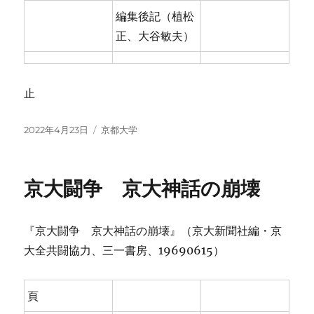
編集後記（植松
正、大谷敏夫）
止
投
カ
2022年4月23日
京都大学
稿
テ
日:
ゴ
リ
京大闘争 京大神話の崩壊
ー
『京大闘争 京大神話の崩壊』（京大新聞社編・京
大全共闘協力、三一書房、19690615）
頁