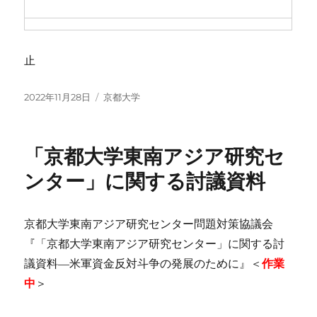
止
投
カ
2022年11月28日
京都大学
稿
テ
日:
ゴ
リ
「京都大学東南アジア研究セ
ー
ンター」に関する討議資料
京都大学東南アジア研究センター問題対策協議会
『「京都大学東南アジア研究センター」に関する討
議資料―米軍資金反対斗争の発展のために』＜
作業
中
＞