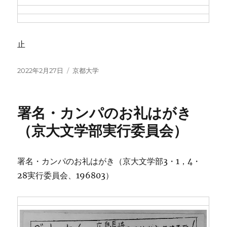
止
投
カ
2022年2月27日
京都大学
稿
テ
日:
ゴ
リ
署名・カンパのお礼はがき
ー
（京大文学部実行委員会）
署名・カンパのお礼はがき（京大文学部3・1，4・
28実行委員会、196803）