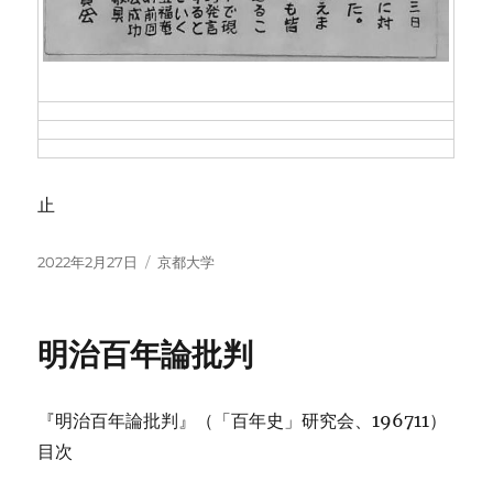
止
投
カ
2022年2月27日
京都大学
稿
テ
日:
ゴ
リ
明治百年論批判
ー
『明治百年論批判』（「百年史」研究会、196711）
目次