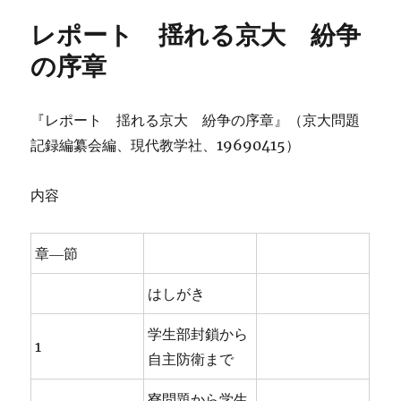
リ
レポート 揺れる京大 紛争
ー
の序章
『レポート 揺れる京大 紛争の序章』（京大問題
記録編纂会編、現代教学社、19690415）
内容
章―節
はしがき
学生部封鎖から
1
自主防衛まで
寮問題から学生