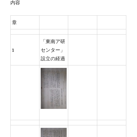
内容
章
「東南ア研
1
センター」
設立の経過