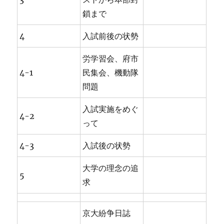
鎖まで
4
入試前後の状勢
労学習会、府市
4-1
民集会、機動隊
問題
入試実施をめぐ
4-2
って
4-3
入試後の状勢
大学の理念の追
5
求
京大紛争日誌