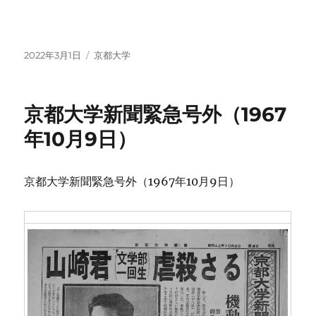
投
カ
2022年3月1日
京都大学
稿
テ
日:
ゴ
リ
京都大学新聞緊急号外（1967
ー
年10月9日）
京都大学新聞緊急号外（1967年10月9日）