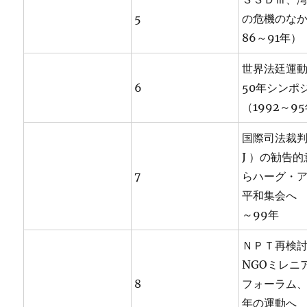
5
の危機のなか
86～91年）
世界法廷運
6
50年シンポ
（1992～9
国際司法裁判
J ）の勧告
7
らハーグ・
平和集会へ 
～99年
ＮＰＴ再検
NGOミレニ
8
フォーラム、
年の運動へ 