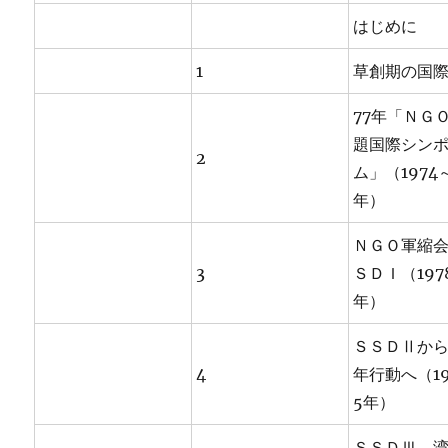
はじめに
1
草創期の国
77年「ＮＧ
題国際シン
2
ム」（1974
年）
ＮＧＯ軍縮
3
ＳＤＩ（197
年）
ＳＳＤⅡから
4
年行動へ（19
5年）
ＳＳＤⅢ、