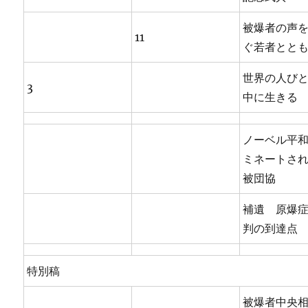
被爆者の声
11
ぐ若者とと
世界の人び
3
中に生きる
ノーベル平
ミネートさ
被団協
補遺 原爆
判の到達点
特別稿
被爆者中央