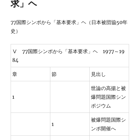
求」ヘ
77国際シンポから「基本要求」ヘ（日本被団協50年
史）
Ⅴ 77国際シンポから「基本要求」ヘ 1977～19
84
章
節
見出し
世論の高揚と被
1
爆問題国際シン
ポジウム
被爆問題国際シ
1
ンポ開催へ