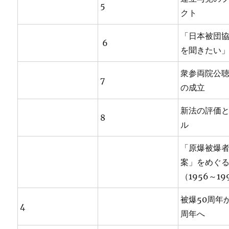
5
クト
「日本被団
6
を聞きたい
衆参両院公
7
の成立
新法の評価
8
ル
「原爆被爆
案」をめぐ
（1956～19
被爆50周年
4
周年へ