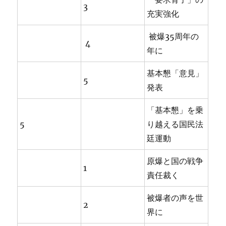
3
充実強化
被爆35周年の
4
年に
基本懇「意見」
5
発表
「基本懇」を乗
5
り越える国民法
廷運動
原爆と国の戦争
1
責任裁く
被爆者の声を世
2
界に