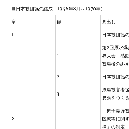
Ⅲ日本被団協の結成（1956年8月～1970年）
章
節
見出し
1
日本被団協
第2回原水爆
1
界大会－感
被爆者の訴
2
日本被団協
原爆被害者
3
要綱をつく
「原子爆弾
2
医療等に関
律」の制定