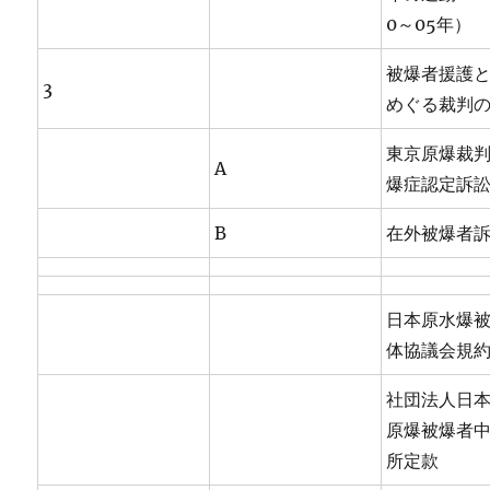
0～05年）
被爆者援護
3
めぐる裁判
東京原爆裁
A
爆症認定訴
B
在外被爆者
日本原水爆
体協議会規
社団法人日
原爆被爆者
所定款