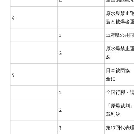
原水爆禁止
4
裂と被爆者
1
11府県の共
原水爆禁止
2
裂
日本被団協
5
全に
1
全国行脚・
「原爆裁判
2
裁判決
3
第17回代表