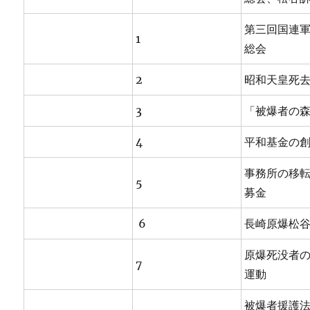
第三回国連
1
総会
2
昭和天皇死
3
「被爆者の
4
平和基金の
事務所の移
5
募金
6
長崎原爆松
原爆死没者
7
運動
被爆者援護