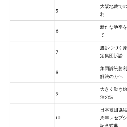
大阪地裁で
5
利
新たな地平
6
て
勝訴つづく
7
定集団訴訟
集団訴訟勝
8
解決のカヘ
大きく動き
9
治の波
日本被団協
10
周年レセプ
記念式典