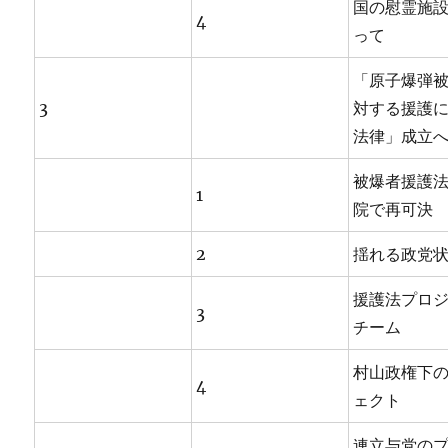
国の慰霊施
4
って
「原子爆弾
3
対する援護
法律」成立
被爆者援護
1
院で再可決
2
揺れる政党
援護法プロ
3
チーム
村山政権下
4
ェクト
連立与党の