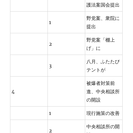
護法案国会提出
野党案、衆院に
1
提出
野党案「棚上
2
げ」に
八月、ふたたび
3
テントが
被爆者対策前
4
進、中央相談所
の開設
1
現行施策の改善
中央相談所の開
2