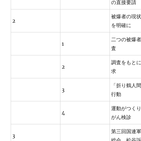
の直接要請
被爆者の現
2
を明確に
二つの被爆
1
査
調査をもと
2
求
「折り鶴人
3
行動
運動がつく
4
がん検診
第三回国連
3
総会、松谷