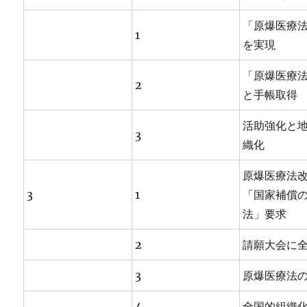
「原爆医療
1
を実現
「原爆医療
2
と手帳取得
活助強化と
3
織化
原爆医療法
3
1
「国家補償
法」要求
2
請願大会に
3
原爆医療法
4
全国的組織