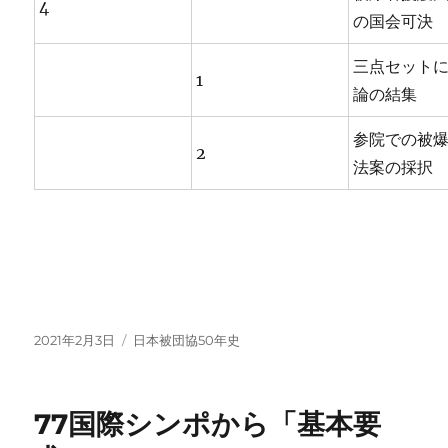
4
の国会可決
三点セット
1
論の結集
参院での被
2
法案の採択
投
カ
2021年2月3日
日本被団協50年史
稿
テ
日:
ゴ
リ
77国際シンポから「基本要
ー