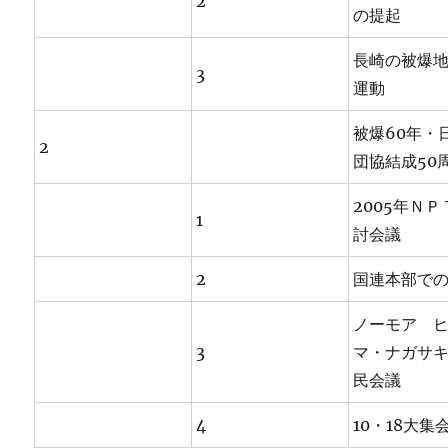
2
の提起
長崎の被爆
3
運動
被爆60年・
2
団協結成50
2005年Ｎ
1
討会議
2
国連本部で
ノーモア 
3
マ・ナガサ
民会議
4
10・18大集