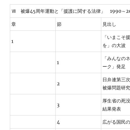
Ⅶ 被爆45周年運動と「援護に関する法律」 1990～20
章
節
見出し
「いまこそ
1
を」の大波
「みんなの
1
ーク」発足
日弁連第三
2
被爆問題研
厚生省の死
3
結果発表
4
広がる国民