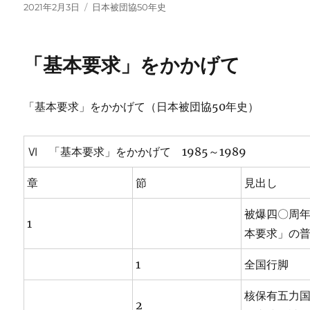
投
カ
2021年2月3日
日本被団協50年史
稿
テ
日:
ゴ
リ
「基本要求」をかかげて
ー
「基本要求」をかかげて（日本被団協50年史）
Ⅵ 「基本要求」をかかげて 1985～1989
章
節
見出し
被爆四〇周
1
本要求」の
1
全国行脚
核保有五力
2