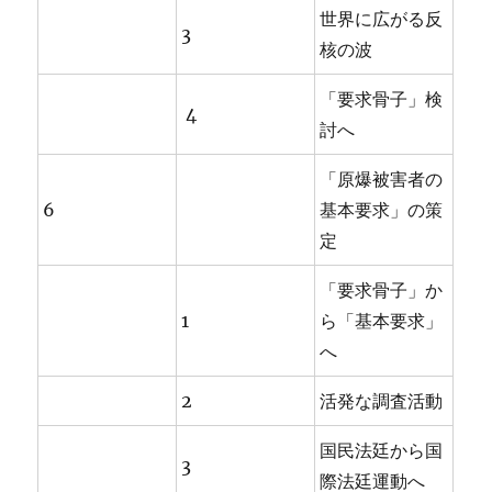
世界に広がる反
3
核の波
「要求骨子」検
4
討へ
「原爆被害者の
6
基本要求」の策
定
「要求骨子」か
1
ら「基本要求」
へ
2
活発な調査活動
国民法廷から国
3
際法廷運動へ