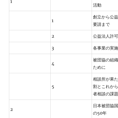
1
活動
創立から公
1
要請まで
2
公益法人許
3
各事業の実
被団協の組
4
ために
相談所が果
5
割とこれか
者相談の課
日本被団協
2
の50年