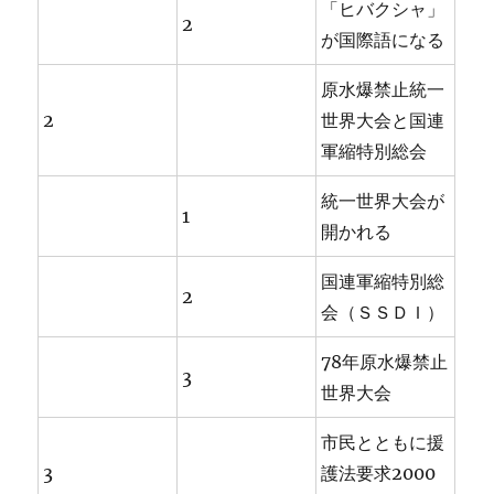
「ヒバクシャ」
2
が国際語になる
原水爆禁止統一
2
世界大会と国連
軍縮特別総会
統一世界大会が
1
開かれる
国連軍縮特別総
2
会（ＳＳＤＩ）
78年原水爆禁止
3
世界大会
市民とともに援
3
護法要求2000