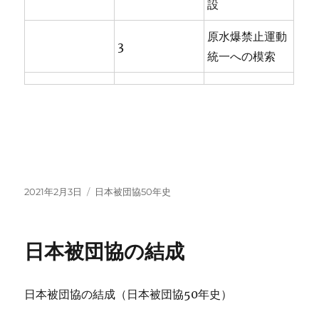
設
原水爆禁止運動
3
統一への模索
投
カ
2021年2月3日
日本被団協50年史
稿
テ
日:
ゴ
リ
日本被団協の結成
ー
日本被団協の結成（日本被団協50年史）