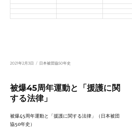
投
カ
2021年2月3日
日本被団協50年史
稿
テ
日:
ゴ
リ
被爆45周年運動と「援護に関
ー
する法律」
被爆45周年運動と「援護に関する法律」（日本被団
協50年史）