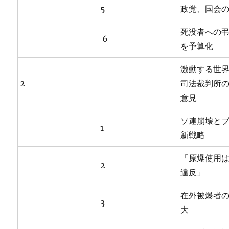
5
政党、国会
死没者への
6
を予算化
激動する世
2
司法裁判所
意見
ソ連崩壊と
1
新戦略
「原爆使用
2
違反」
在外被爆者
3
大