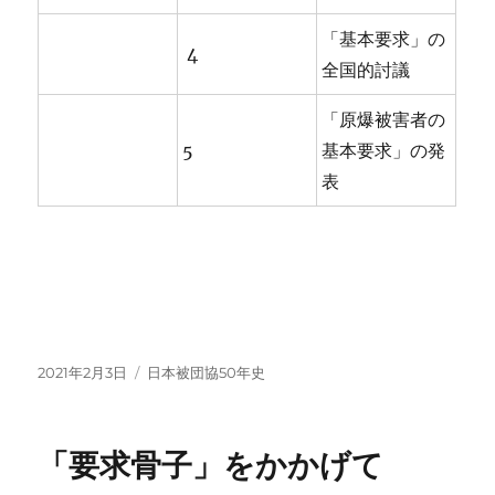
「基本要求」の
4
全国的討議
「原爆被害者の
5
基本要求」の発
表
投
カ
2021年2月3日
日本被団協50年史
稿
テ
日:
ゴ
リ
「要求骨子」をかかげて
ー