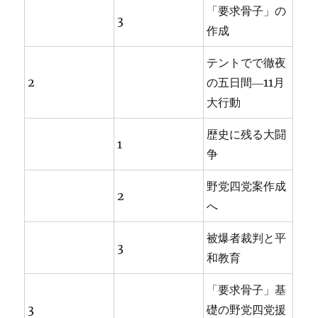
「要求骨子」の
3
作成
テントでで徹夜
2
の五日間―11月
大行動
歴史に残る大闘
1
争
野党四党案作成
2
へ
被爆者裁判と平
3
和教育
「要求骨子」基
3
礎の野党四党援