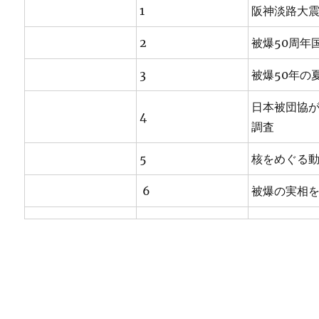
1
阪神淡路大
2
被爆50周年
3
被爆50年の
日本被団協が
4
調査
5
核をめぐる
6
被爆の実相