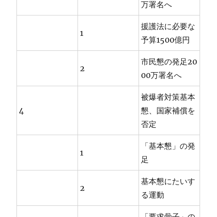
万署名へ
援護法に必要な
1
予算1500億円
市民懇の発足20
2
00万署名へ
被爆者対策基本
4
懇、国家補償を
否定
「基本懇」の発
1
足
基本懇にたいす
2
る運動
「要求骨子」の