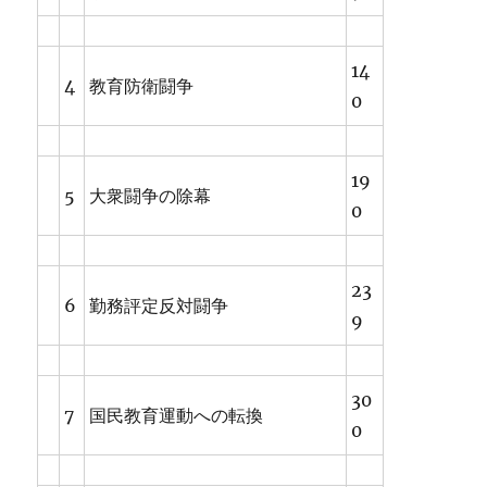
14
4
教育防衛闘争
0
19
5
大衆闘争の除幕
0
23
6
勤務評定反対闘争
9
30
7
国民教育運動への転換
0