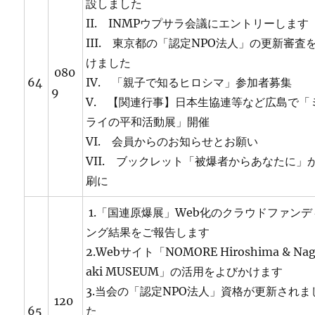
設しました
II. INMPウプサラ会議にエントリーします
III. 東京都の「認定NPO法人」の更新審査
けました
080
64
IV. 「親子で知るヒロシマ」参加者募集
9
V. 【関連行事】日本生協連等など広島で「
ライの平和活動展」開催
VI. 会員からのお知らせとお願い
VII. ブックレット「被爆者からあなたに」
刷に
1.「国連原爆展」Web化のクラウドファンデ
ング結果をご報告します
2.Webサイト「NOMORE Hiroshima & Nag
aki MUSEUM」の活用をよびかけます
3.当会の「認定NPO法人」資格が更新されま
120
65
た