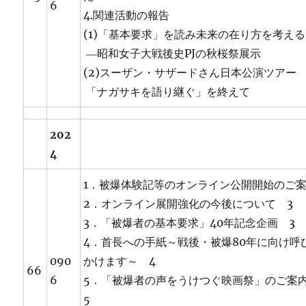
6
4.関連活動の報告
(1)「基本要求」を読み未来の在り方を考え
―昭和女子大戦後史PJの秋桜祭展示
(2)スーザン・サザードさん日本公演ツア
「ナガサキを語り継ぐ」を終えて
202
4
1．被爆体験記等のオンライン公開開始のご
2．オンライン展開強化の今後について 3
3．「被爆者の基本要求」40年記念企画 3
4．首長への手紙～戦後・被爆80年に向け呼
090
かけます～ 4
66
6
5．「被爆者の声をうけつぐ映画祭」のご
5