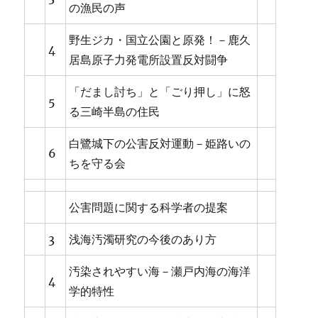
の漁民の声
野生ジカ・国立公園と原発！－鹿久
4
居島原子力発電所設置反対闘争
「だまし討ち」と「ごり押し」に怒
5
る三崎半島の住民
白鷺城下の公害反対運動－姫路いの
6
ちを守る会
公害問題に関する科学者の提案
3
浅海汚濁研究の今後のあり方
汚染されやすい海－瀬戸内海の海洋
4
学的特性