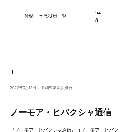
52
付録 歴代役員一覧
8
止
投
カ
2026年3月15日
長崎県教職員組合
稿
テ
日:
ゴ
リ
ノーモア・ヒバクシャ通信
ー
『ノーモア・ヒバクシャ通信』（ノーモア・ヒバク