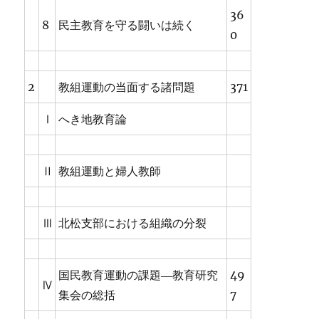
36
8
民主教育を守る闘いは続く
0
2
教組運動の当面する諸問題
371
Ⅰ
へき地教育論
Ⅱ
教組運動と婦人教師
Ⅲ
北松支部における組織の分裂
国民教育運動の課題―教育研究
49
Ⅳ
集会の総括
7