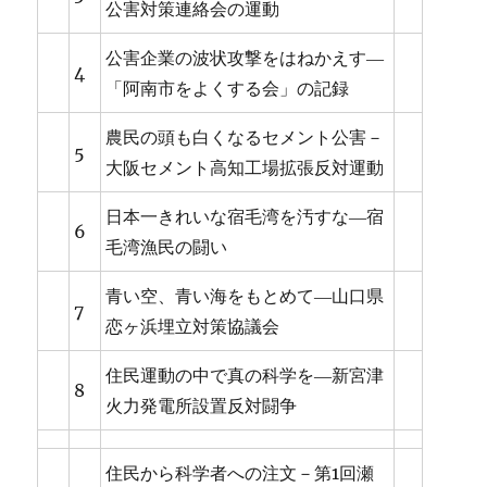
公害対策連絡会の運動
公害企業の波状攻撃をはねかえす―
4
「阿南市をよくする会」の記録
農民の頭も白くなるセメント公害－
5
大阪セメント高知工場拡張反対運動
日本一きれいな宿毛湾を汚すな―宿
6
毛湾漁民の闘い
青い空、青い海をもとめて―山口県
7
恋ヶ浜埋立対策協議会
住民運動の中で真の科学を―新宮津
8
火力発電所設置反対闘争
住民から科学者への注文－第1回瀬