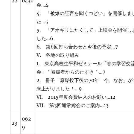
22
0430
会…4
4. 「被爆の証言を聞くつどい」を開催しま
た…5
5. 「アオギリにたくして」上映会を開催し
した…6
6. 第6回打ち合わせと今後の予定…7
V. 各地の取り組み
1. 東京高校生平和ゼミナール「春の学習交
会」＂被爆者からのたすき＂…7
2. 冊子「原爆投下後の70年 今、なお」が
来上がりました！…9
VI. 2015年度会費納入のお願い…12
VII. 第3回通常総会のご案内…13
062
23
9