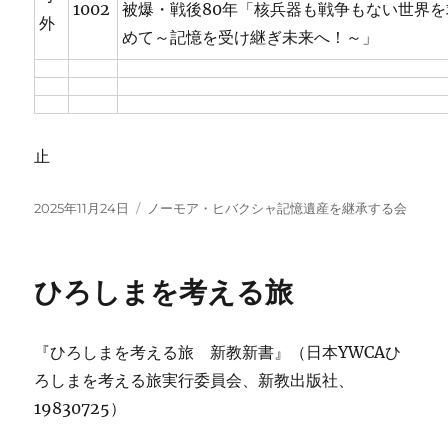
1002
被爆・戦後80年「核兵器も戦争もない世界を
外
めて～記憶を受け継ぎ未来へ！～」
止
投
カ
2025年11月24日
ノーモア・ヒバクシャ記憶遺産を継承する会
稿
テ
日:
ゴ
リ
ひろしまを考える旅
ー
『ひろしまを考える旅 新教新書』（日本YWCAひ
ろしまを考える旅実行委員会、新教出版社、
19830725）