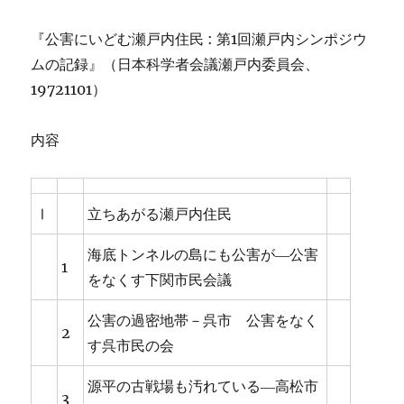
『公害にいどむ瀬戸内住民 : 第1回瀬戸内シンポジウ
ムの記録』（日本科学者会議瀬戸内委員会、
19721101）
内容
Ⅰ
立ちあがる瀬戸内住民
海底トンネルの島にも公害が―公害
1
をなくす下関市民会議
公害の過密地帯－呉市 公害をなく
2
す呉市民の会
源平の古戦場も汚れている―高松市
3