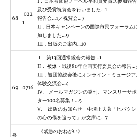
I．日本被団協ノーベル平和賞受賞式参加報
及び受賞祝賀会を行いました…1
022
68
報告会…1／祝賀会…7
1
II．日本キャンペーンの国際市民フォーラム
加しました…9
III．出版のご案内…10
I． 第13回通常総会の報告…1
II． 被爆・戦後80年企画実行委員会の報告…
III．被団協総会後にオンライン・ミュージア
体験交流会…4
69
0716
IV. メールマガジンの発刊、マンスリーサ
ター100名募集！…5
V. 出版のお知らせ 中澤正夫著『ヒバクシ
の心の傷を追って』が文庫に…7
《緊急のおねがい》
号