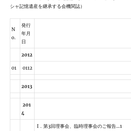
シャ記憶遺産を継承する会機関誌）
発行
N
年月
o.
日
2012
01
0112
2013
201
4
I．第3回理事会、臨時理事会のご報告…1