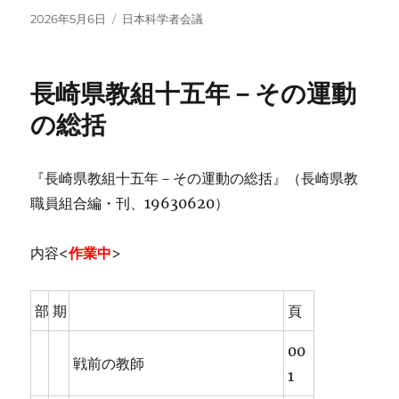
投
カ
2026年5月6日
日本科学者会議
稿
テ
日:
ゴ
リ
長崎県教組十五年－その運動
ー
の総括
『長崎県教組十五年－その運動の総括』（長崎県教
職員組合編・刊、19630620）
内容<
作業中
>
部
期
頁
00
戦前の教師
1