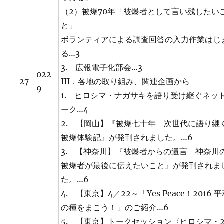
（2）被爆70年「被爆者として言い残したい
と」
ボランティアによる調査回答の入力作業はじ
る…3
3. 広報電子化部会…3
022
27
III．各地の取り組み、関連企画から
9
1. ヒロシマ・ナガサキを語り受け継ぐネッ
ーク…4
2. 【岡山】『被爆七十年 次世代に語り継
被爆体験記』が発刊されました。…6
3. 【神奈川】『被爆者からの遺言 神奈川
被爆者が最後に伝えたいこと』が発刊されま
た。…6
4. 【東京】4／22～「Yes Peace！2016 
の種をまこう！」のご紹介…6
5. 【東京】トークセッション〈ヒロシマ・2