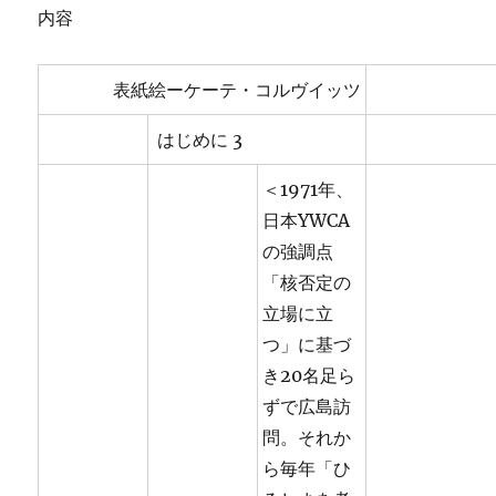
内容
表紙絵ーケーテ・コルヴイッツ
はじめに 3
＜1971年、
日本YWCA
の強調点
「核否定の
立場に立
つ」に基づ
き20名足ら
ずで広島訪
問。それか
ら毎年「ひ