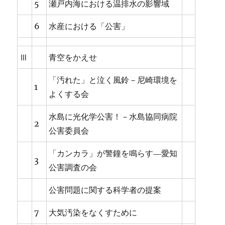
5
瀬戸内海における温排水の影響域
6
水産における「公害」
Ⅲ
青空をかえせ
「汚れた」と泣く風鈴－尼崎環境を
1
よくする会
水島に光化学公害！－水島協同病院
2
公害委員会
「カンカラ」が警鐘を鳴らす―愛知
3
公害調査の会
公害問題に関する科学者の提案
7
大気汚染をなくすために