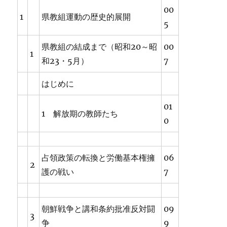
00
1
県教組運動の歴史的展開
5
県教組の結成まで（昭和20～昭
00
1
和23・5月）
7
はじめに
01
1 解放期の教師たち
0
占領政策の転換と労働基本権擁
06
2
護の戦い
7
朝鮮戦争と講和条約批准反対闘
09
3
争
9