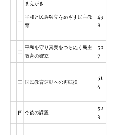
まえがき
平和と民族独立をめざす民主教
49
一
育
8
平和を守り真実をつらぬく民主
50
二
教育の確立
7
51
三
国民教育運動への再転換
4
52
四
今後の課題
3