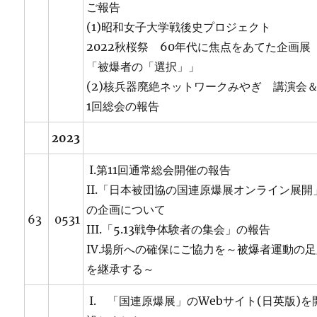
ご報告
(1)昭和女子大学戦後史プロジェクト
2022秋桜祭 60年代に焦点をあてた企画展
「被爆者の「選択」」
(2)核兵器廃絶ネットワークみやぎ 講演会
1回総会の報告
2023
I.第11回通常総会開催の報告
II.「日本被団協の国連原爆展オンライン展開
の企画について
63
0531
III.「5.13戦争体験者の集会」の報告
IV.場所への確保にご協力を～被爆者運動の
を継承する～
I. 「国連原爆展」のWebサイト(日英版)を