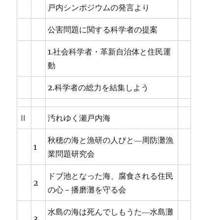
戸内シンポジウムの発言より
公害問題に関する科学者の提案
1.社会科学者・革新自治体と住民運
動
2.科学者の総力を結集しよう
Ⅱ
汚れゆく瀬戸内海
秋穂の海と漁研の人びと―周防灘漁
1
業問題研究会
ドブ池となった海、腐食される住民
2
の心－播磨灘を守る会
水島の海は死んでしもうた―水島灘
3