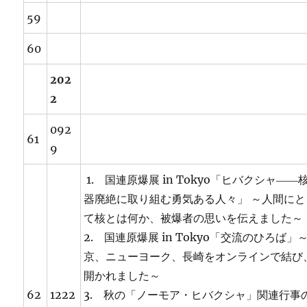
59
60
202
2
092
61
9
1. 国連原爆展 in Tokyo「ヒバクシャ――
器廃絶に取り組む勇気ある人々」 ～人間にと
て核とは何か、被爆者の思いを伝えました～
2. 国連原爆展 in Tokyo「交流のひろば」
京、ニューヨーク、長崎をオンラインで結び
開かれました～
62
1222
3. 秋の「ノーモア・ヒバクシャ」関連行事