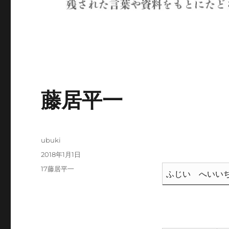
藤居平一
投
ubuki
稿
投
2018年1月1日
者
稿
カ
17藤居平一
ふじい へいい
日:
テ
ゴ
リ
ー