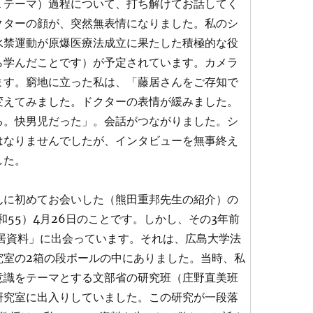
１テーマ）過程について、打ち解けてお話してく
クターの顔が、突然無表情になりました。私のシ
水禁運動が原爆医療法成立に果たした積極的な役
ら学んだことです）が予定されています。カメラ
ます。窮地に立った私は、「藤居さんをご存知で
変えてみました。ドクターの表情が緩みました。
る。快男児だった」。会話がつながりました。シ
はなりませんでしたが、インタビューを無事終え
した。
んに初めてお会いした（熊田重邦先生の紹介）の
昭和55）4月26日のことです。しかし、その3年前
藤居資料」に出会っています。それは、広島大学法
究室の2箱の段ボールの中にありました。当時、私
意識をテーマとする文部省の研究班（庄野直美班
研究室に出入りしていました。この研究が一段落