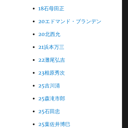
18石母田正
20エドマンド・ブランデン
20北西允
21浜本万三
22灘尾弘吉
23相原秀次
25吉川清
25森滝市郎
25石田忠
25葉佐井博巳