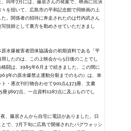
た、同年7月には、藤居さんの発案で、映画に出演
方々を招いて、広島市の平和記念館で同映画の上
した。関係者の招待に奔走されたのは竹内武さん
映写技師として裏方を勤めさせていただきまし
本原水爆被害者団体協議会の初期資料である「平
借用したのは、この上映会から5日後のことでし
格闘は、1985年6月まで続きました。この間に
963年の原水爆禁止運動分裂までのもの）は、単
ト・逐次刊行物合わせて901点4373冊、文書
5冊3897点、一点資料1287点に及ぶものでし
26日夜、藤居さんから自宅に電話がありました。日
ことで、7月下旬に広島で開催されたパグウォッシ