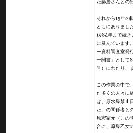
た藤居さんとの
それから15年
ともにありまし
1984年まで続
に及んでいます
ー資料調査室発
一聞書」として8回
号）にわたり、
この作業の中で
た多くの人々に
は、原水爆禁止
た」の関係者との
原宏家元（この
合に、原爆乙女