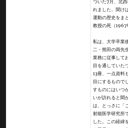
ついた7月、北
れました。聞け
運動の歴史をま
教授の死（196
私は、大学卒業
二・熊田の両先
業務に従事して
目を通していた
13冊、一点資料
目にするもので
すものにはいつ
いが訪れると聞
は、とっさに「
射能医学研究所
した。この経緯