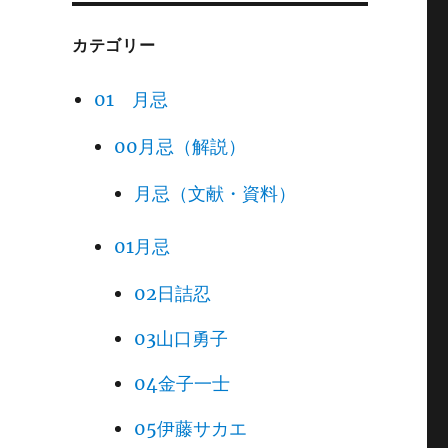
カテゴリー
01 月忌
00月忌（解説）
月忌（文献・資料）
01月忌
02日詰忍
03山口勇子
04金子一士
05伊藤サカエ