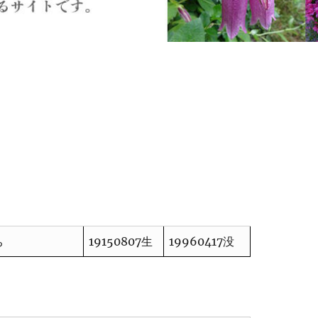
ち
19150807生
19960417没