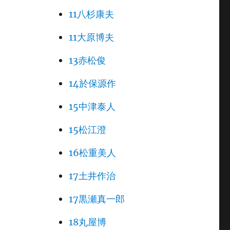
11八杉康夫
11大原博夫
13赤松俊
14於保源作
15中津泰人
15松江澄
16松重美人
17土井作治
17黒瀬真一郎
18丸屋博