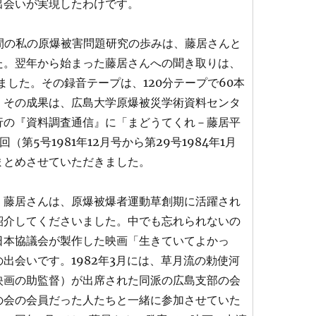
出会いが実現したわけです。
の間の私の原爆被害問題研究の歩みは、藤居さんと
た。翌年から始まった藤居さんへの聞き取りは、
きました。その録音テープは、120分テープで60本
。その成果は、広島大学原爆被災学術資料センタ
行の『資料調査通信』に「まどうてくれ－藤居平
（第5号1981年12月号から第29号1984年1月
まとめさせていただきました。
、藤居さんは、原爆被爆者運動草創期に活躍され
紹介してくださいました。中でも忘れられないの
日本協議会が製作した映画「生きていてよかっ
出会いです。1982年3月には、草月流の勅使河
映画の助監督）が出席された同派の広島支部の会
の会の会員だった人たちと一緒に参加させていた