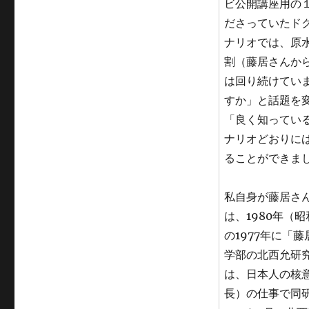
ビ公開講座用の
ださっていたド
ナリオでは、原
割（藤居さんか
は回り続けてい
すか」と話題を
「良く知ってい
ナリオどおりに
ることができま
私自身が藤居さ
は、1980年（
の1977年に「
学部の北西允研
は、日本人の核
長）の仕事で同