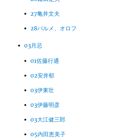
27亀井文夫
28パルメ、オロフ
03月忌
01佐藤行通
02安井郁
03伊東壮
03伊藤明彦
03大江健三郎
05内田恵美子