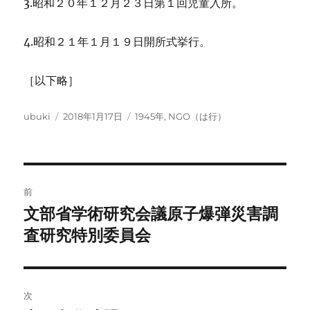
3.昭和２０年１２月２３日第１回児童入所。
4.昭和２１年１月１９日開所式挙行。
［以下略］
投
投
カ
ubuki
2018年1月17日
1945年
,
NGO（は行）
稿
稿
テ
者
日:
ゴ
リ
ー
投
前
稿
文部省学術研究会議原子爆弾災害調
前
の
査研究特別委員会
ナ
投
ビ
稿:
ゲ
次