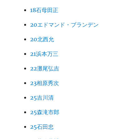
18石母田正
20エドマンド・ブランデン
20北西允
21浜本万三
22灘尾弘吉
23相原秀次
25吉川清
25森滝市郎
25石田忠