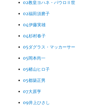
02教皇ヨハネ・パウロⅡ世
02福田須磨子
04伊藤実雄
04杉村春子
05ダグラス・マッカーサー
05岡本尚一
05楮山ヒロ子
05都築正男
07大原亨
09井上ひさし