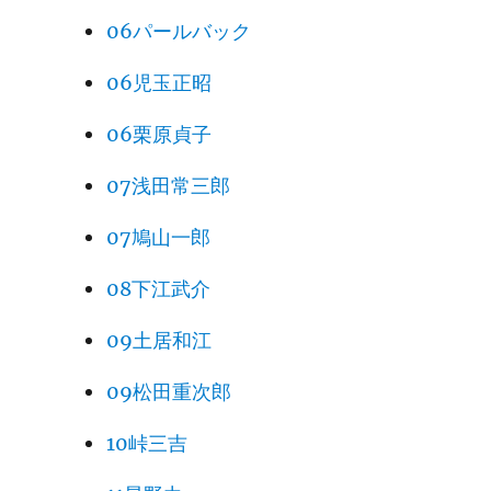
06パールバック
06児玉正昭
06栗原貞子
07浅田常三郎
07鳩山一郎
08下江武介
09土居和江
09松田重次郎
10峠三吉