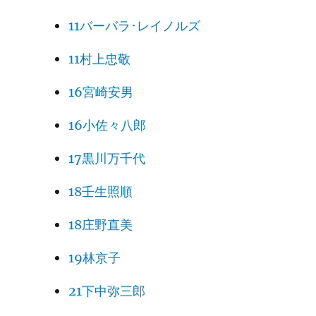
11バーバラ･レイノルズ
11村上忠敬
16宮崎安男
16小佐々八郎
17黒川万千代
18壬生照順
18庄野直美
19林京子
21下中弥三郎