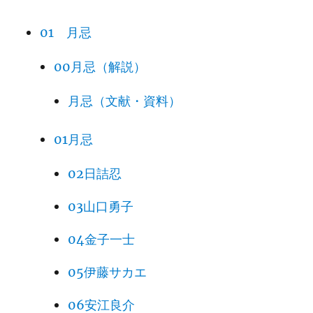
01 月忌
00月忌（解説）
月忌（文献・資料）
01月忌
02日詰忍
03山口勇子
04金子一士
05伊藤サカエ
06安江良介