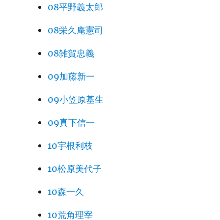
08平野義太郎
08栄久庵憲司
08雑賀忠義
09加藤新一
09小笠原基生
09真下信一
10宇根利枝
10松原美代子
10森一久
10荒角理宰