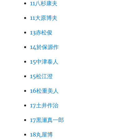
11八杉康夫
11大原博夫
13赤松俊
14於保源作
15中津泰人
15松江澄
16松重美人
17土井作治
17黒瀬真一郎
18丸屋博