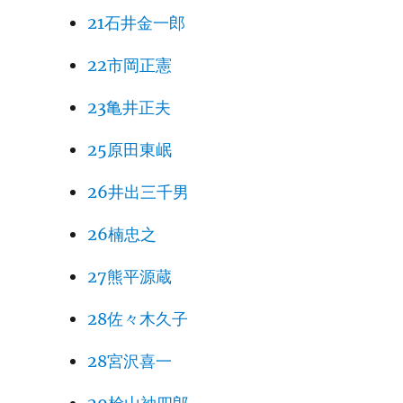
21石井金一郎
22市岡正憲
23亀井正夫
25原田東岷
26井出三千男
26楠忠之
27熊平源蔵
28佐々木久子
28宮沢喜一