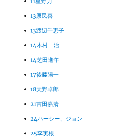
11星野力
13原民喜
13渡辺千恵子
14木村一治
14芝田進午
17後藤陽一
18天野卓郎
21吉田嘉清
24ハーシー、ジョン
25李実根