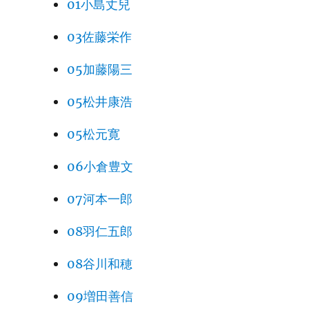
01小島丈兒
03佐藤栄作
05加藤陽三
05松井康浩
05松元寛
06小倉豊文
07河本一郎
08羽仁五郎
08谷川和穂
09増田善信