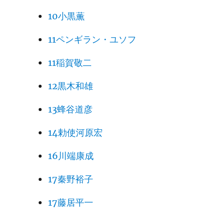
10小黒薫
11ペンギラン・ユソフ
11稲賀敬二
12黒木和雄
13蜂谷道彦
14勅使河原宏
16川端康成
17秦野裕子
17藤居平一