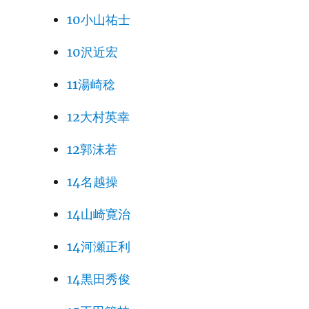
10小山祐士
10沢近宏
11湯崎稔
12大村英幸
12郭沫若
14名越操
14山崎寛治
14河瀬正利
14黒田秀俊