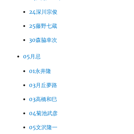
24深川宗俊
25藤野七蔵
30森脇幸次
05月忌
01永井隆
03月丘夢路
03高橋和巳
04菊池武彦
05文沢隆一