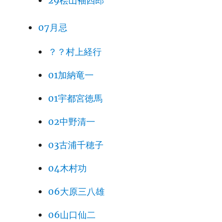
29桧山袖四郎
07月忌
？？村上経行
01加納竜一
01宇都宮徳馬
02中野清一
03古浦千穂子
04木村功
06大原三八雄
06山口仙二