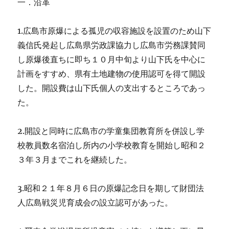
一．沿革
1.広島市原爆による孤児の収容施設を設置のため山下
義信氏発起し広島県労政課協力し広島市労務課賛同
し原爆後直ちに即ち１０月中旬より山下氏を中心に
計画をすすめ、県有土地建物の使用認可を得て開設
した。開設費は山下氏個人の支出するところであっ
た。
2.開設と同時に広島市の学童集団教育所を併設し学
校教員数名宿泊し所内の小学校教育を開始し昭和２
３年３月までこれを継続した。
3.昭和２１年８月６日の原爆記念日を期して財団法
人広島戦災児育成会の設立認可があった。