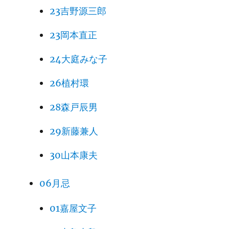
23吉野源三郎
23岡本直正
24大庭みな子
26植村環
28森戸辰男
29新藤兼人
30山本康夫
06月忌
01嘉屋文子