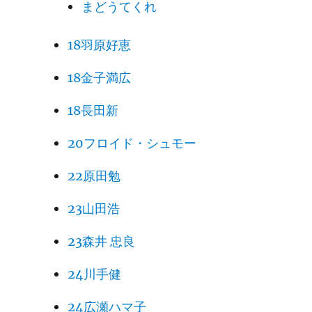
まどうてくれ
18羽原好恵
18金子満広
18長田新
20フロイド・シュモー
22原田勉
23山田浩
23森井 忠良
24川手健
24広瀬ハマ子