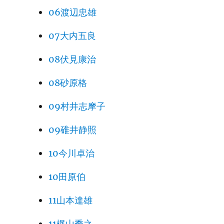
06渡辺忠雄
07大内五良
08伏見康治
08砂原格
09村井志摩子
09碓井静照
10今川卓治
10田原伯
11山本達雄
11梶山季之