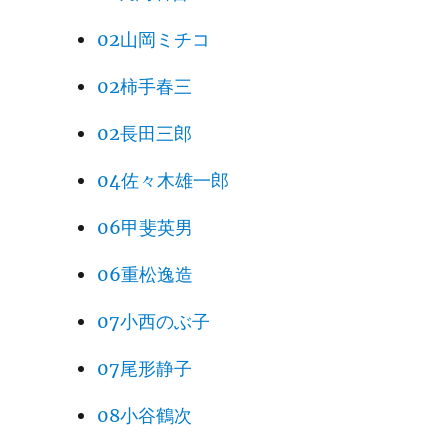
02山岡ミチコ
02柿手春三
02長田三郎
04佐々木雄一郎
06甲斐英男
06重松逸造
07小西のぶ子
07尾形静子
08小谷鶴次