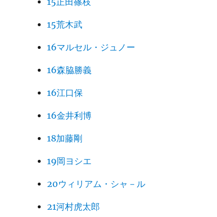
15正田篠枝
15荒木武
16マルセル・ジュノー
16森脇勝義
16江口保
16金井利博
18加藤剛
19岡ヨシエ
20ウィリアム・シャ－ル
21河村虎太郎