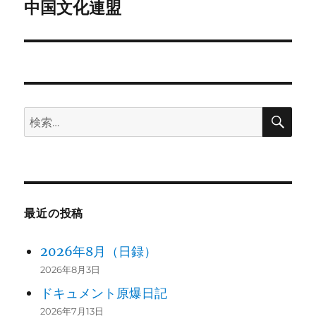
中国文化連盟
次
ー
の
シ
投
稿:
ョ
ン
検
検
索
索:
最近の投稿
2026年8月（日録）
2026年8月3日
ドキュメント原爆日記
2026年7月13日