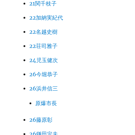
21関千枝子
22加納実紀代
22名越史樹
22荘司雅子
24児玉健次
26今堀恭子
26浜井信三
原爆市長
26藤原彰
26鎌田定夫