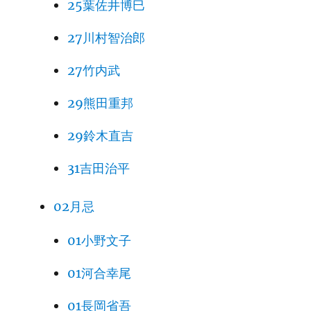
25葉佐井博巳
27川村智治郎
27竹内武
29熊田重邦
29鈴木直吉
31吉田治平
02月忌
01小野文子
01河合幸尾
01長岡省吾