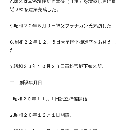
4.爾来食堂浴場便所児童寮（４棟）を増築し更に最
近２棟を建築完成した。
5.昭和２２年５月９日神父フラナガン氏来訪した。
6.昭和２２年１２月６日天皇陛下御巡幸をお迎えし
た。
7.昭和２３年１０月２３日高松宮殿下御来所。
二．創設年月日
1.昭和２０年１１月１日設立準備開始。
2.昭和２０年１２月１日開設。