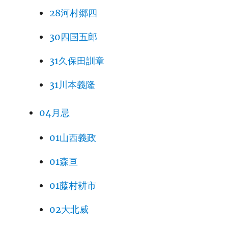
28河村郷四
30四国五郎
31久保田訓章
31川本義隆
04月忌
01山西義政
01森亘
01藤村耕市
02大北威