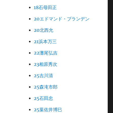
18石母田正
20エドマンド・ブランデン
20北西允
21浜本万三
22灘尾弘吉
23相原秀次
25吉川清
25森滝市郎
25石田忠
25葉佐井博巳