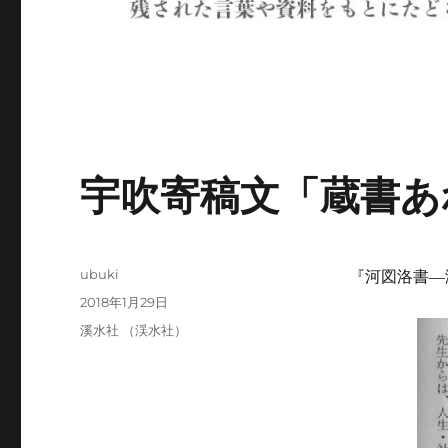
宇吹寄稿文「蔵書あ
投
ubuki
『河図洛書―渓
稿
投
2018年1月29日
者
稿
カ
溪水社 （渓水社）
日:
テ
ゴ
リ
ー