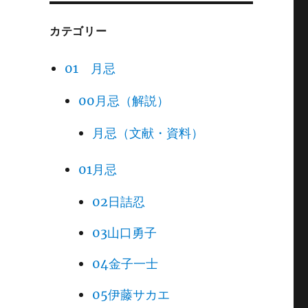
カテゴリー
01 月忌
00月忌（解説）
月忌（文献・資料）
01月忌
02日詰忍
03山口勇子
04金子一士
05伊藤サカエ