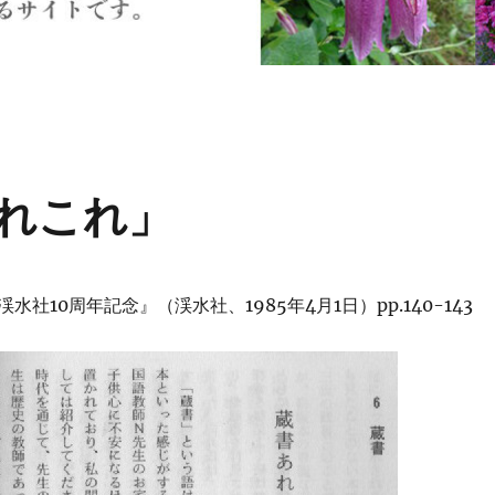
れこれ」
水社10周年記念』（渓水社、1985年4月1日）pp.140-143