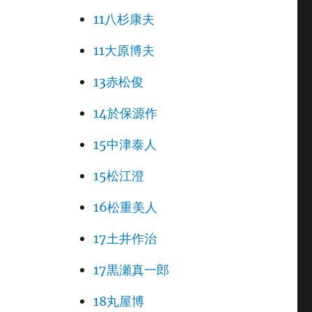
11八杉康夫
11大原博夫
13赤松俊
14於保源作
15中津泰人
15松江澄
16松重美人
17土井作治
17黒瀬真一郎
18丸屋博