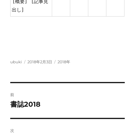
[概要] [記事見
出し]
投
投
カ
ubuki
2018年2月3日
2018年
稿
稿
テ
者
日:
ゴ
リ
ー
投
前
稿
書誌2018
前
の
ナ
投
ビ
稿:
次