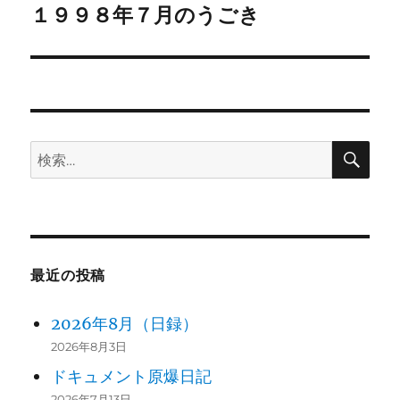
ゲ
１９９８年７月のうごき
次
の
ー
投
シ
稿:
ョ
検
検
ン
索
索:
最近の投稿
2026年8月（日録）
2026年8月3日
ドキュメント原爆日記
2026年7月13日