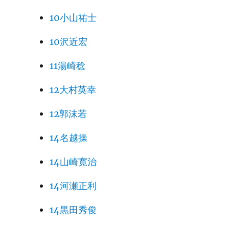
10小山祐士
10沢近宏
11湯崎稔
12大村英幸
12郭沫若
14名越操
14山崎寛治
14河瀬正利
14黒田秀俊