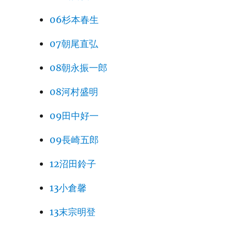
06杉本春生
07朝尾直弘
08朝永振一郎
08河村盛明
09田中好一
09長崎五郎
12沼田鈴子
13小倉馨
13末宗明登