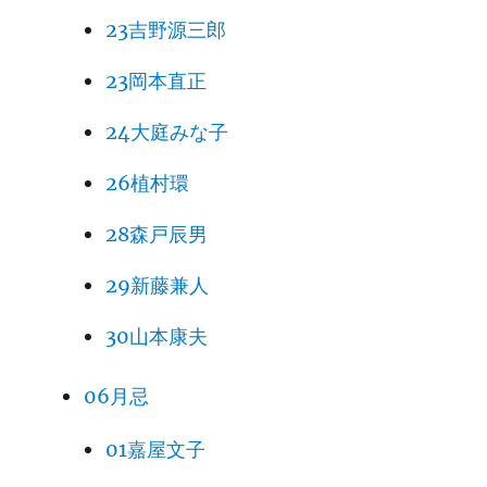
23吉野源三郎
23岡本直正
24大庭みな子
26植村環
28森戸辰男
29新藤兼人
30山本康夫
06月忌
01嘉屋文子