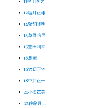
11梶山季之
12塩月正雄
14猪飼隆明
14草野信男
15豊田利幸
16島薫
16渡辺正治
18中井正一
21小松茂美
22佐藤月二