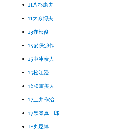
11八杉康夫
11大原博夫
13赤松俊
14於保源作
15中津泰人
15松江澄
16松重美人
17土井作治
17黒瀬真一郎
18丸屋博