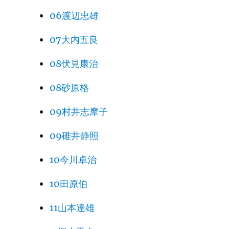
06渡辺忠雄
07大内五良
08伏見康治
08砂原格
09村井志摩子
09碓井静照
10今川卓治
10田原伯
11山本達雄