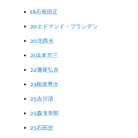
18石母田正
20エドマンド・ブランデン
20北西允
21浜本万三
22灘尾弘吉
23相原秀次
25吉川清
25森滝市郎
25石田忠