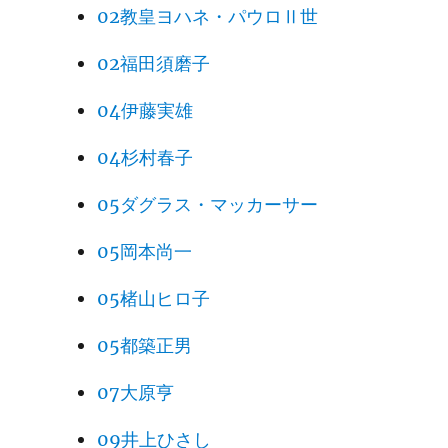
02教皇ヨハネ・パウロⅡ世
02福田須磨子
04伊藤実雄
04杉村春子
05ダグラス・マッカーサー
05岡本尚一
05楮山ヒロ子
05都築正男
07大原亨
09井上ひさし