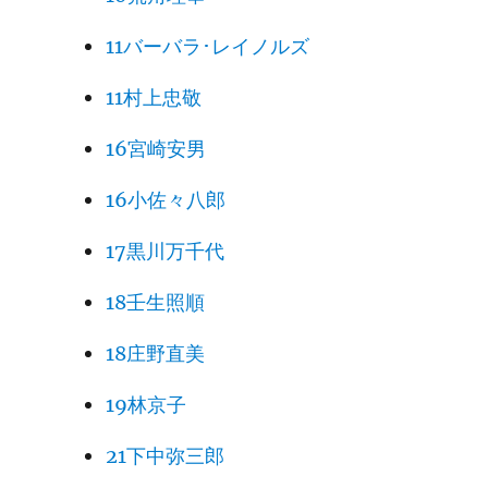
11バーバラ･レイノルズ
11村上忠敬
16宮崎安男
16小佐々八郎
17黒川万千代
18壬生照順
18庄野直美
19林京子
21下中弥三郎