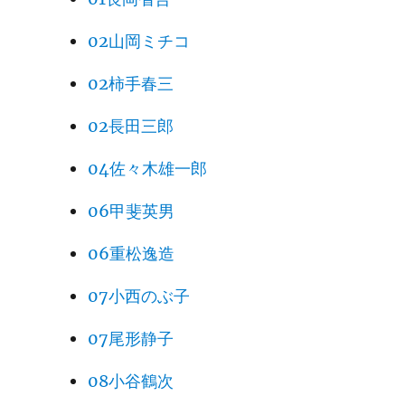
02山岡ミチコ
02柿手春三
02長田三郎
04佐々木雄一郎
06甲斐英男
06重松逸造
07小西のぶ子
07尾形静子
08小谷鶴次