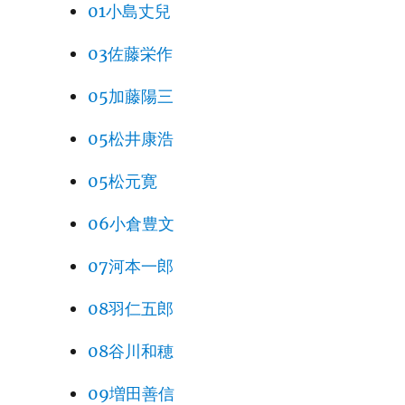
01小島丈兒
03佐藤栄作
05加藤陽三
05松井康浩
05松元寛
06小倉豊文
07河本一郎
08羽仁五郎
08谷川和穂
09増田善信