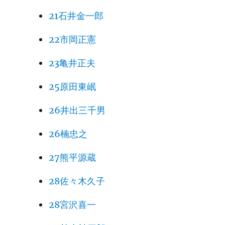
21石井金一郎
22市岡正憲
23亀井正夫
25原田東岷
26井出三千男
26楠忠之
27熊平源蔵
28佐々木久子
28宮沢喜一