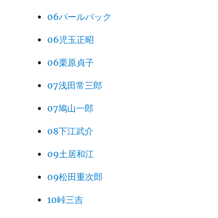
06パールバック
06児玉正昭
06栗原貞子
07浅田常三郎
07鳩山一郎
08下江武介
09土居和江
09松田重次郎
10峠三吉