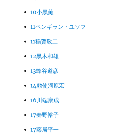
10小黒薫
11ペンギラン・ユソフ
11稲賀敬二
12黒木和雄
13蜂谷道彦
14勅使河原宏
16川端康成
17秦野裕子
17藤居平一