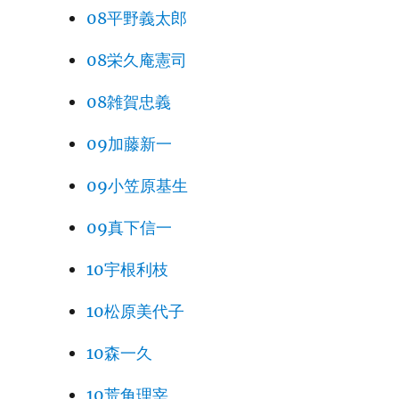
08平野義太郎
08栄久庵憲司
08雑賀忠義
09加藤新一
09小笠原基生
09真下信一
10宇根利枝
10松原美代子
10森一久
10荒角理宰