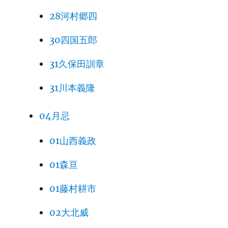
28河村郷四
30四国五郎
31久保田訓章
31川本義隆
04月忌
01山西義政
01森亘
01藤村耕市
02大北威