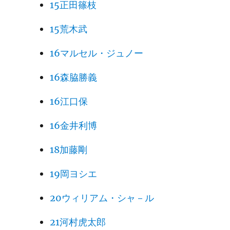
15正田篠枝
15荒木武
16マルセル・ジュノー
16森脇勝義
16江口保
16金井利博
18加藤剛
19岡ヨシエ
20ウィリアム・シャ－ル
21河村虎太郎