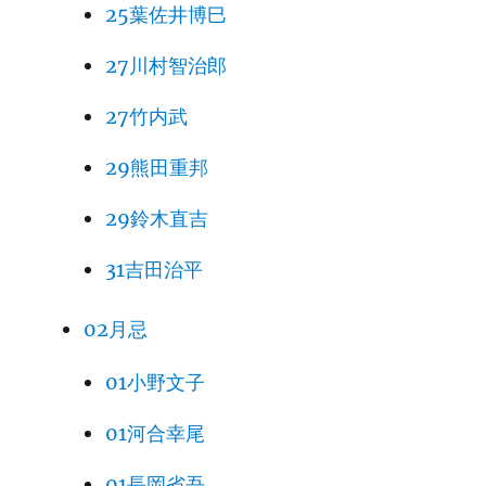
25葉佐井博巳
27川村智治郎
27竹内武
29熊田重邦
29鈴木直吉
31吉田治平
02月忌
01小野文子
01河合幸尾
01長岡省吾