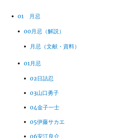
01 月忌
00月忌（解説）
月忌（文献・資料）
01月忌
02日詰忍
03山口勇子
04金子一士
05伊藤サカエ
06安江良介