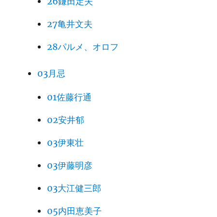
26鎌田定夫
27亀井文夫
28パルメ、オロフ
03月忌
01佐藤行通
02安井郁
03伊東壮
03伊藤明彦
03大江健三郎
05内田恵美子