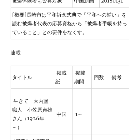
被爆体験者も公募対象
中国新聞
20180131
[概要]長崎市は平和祈念式典で「平和への誓い」を
読む被爆者代表の応募資格から「被爆者手帳を持っ
ていること」との要件をなくす。
連載
掲載
掲載
タイトル
回数
備考
紙
期間
生きて 大内塗
職人 小笠原貞雄
中国
1～
さん（1926年
～）