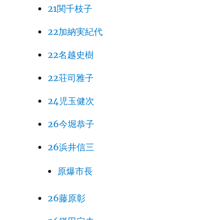
21関千枝子
22加納実紀代
22名越史樹
22荘司雅子
24児玉健次
26今堀恭子
26浜井信三
原爆市長
26藤原彰