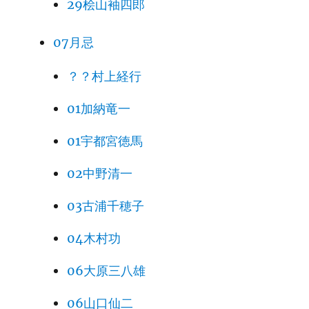
29桧山袖四郎
07月忌
？？村上経行
01加納竜一
01宇都宮徳馬
02中野清一
03古浦千穂子
04木村功
06大原三八雄
06山口仙二