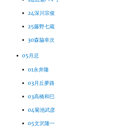
24深川宗俊
25藤野七蔵
30森脇幸次
05月忌
01永井隆
03月丘夢路
03高橋和巳
04菊池武彦
05文沢隆一