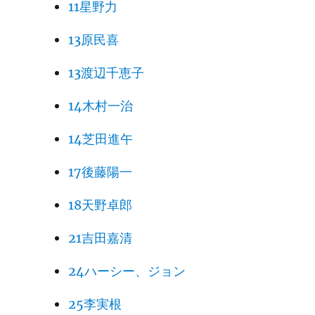
11星野力
13原民喜
13渡辺千恵子
14木村一治
14芝田進午
17後藤陽一
18天野卓郎
21吉田嘉清
24ハーシー、ジョン
25李実根