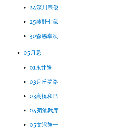
24深川宗俊
25藤野七蔵
30森脇幸次
05月忌
01永井隆
03月丘夢路
03高橋和巳
04菊池武彦
05文沢隆一