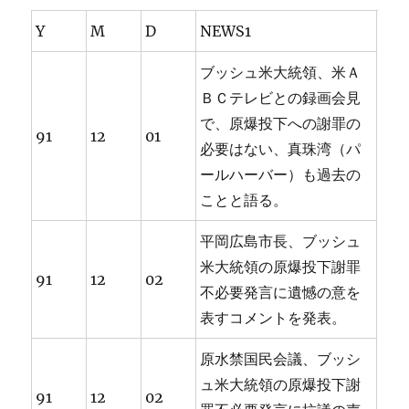
Y
M
D
NEWS1
ブッシュ米大統領、米Ａ
ＢＣテレビとの録画会見
で、原爆投下への謝罪の
91
12
01
必要はない、真珠湾（パ
ールハーバー）も過去の
ことと語る。
平岡広島市長、ブッシュ
米大統領の原爆投下謝罪
91
12
02
不必要発言に遺憾の意を
表すコメントを発表。
原水禁国民会議、ブッシ
ュ米大統領の原爆投下謝
91
12
02