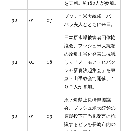
を実施。約180人が参加。
ブッシュ米大統領、バー
92
01
07
バラ夫人とともに来日。
日本原水爆被害者団体協
議会、ブッシュ米大統領
の原爆正当化発言に抗議
92
01
08
して「ノーモア・ヒバク
シャ新春決起集会」を東
京・山手教会で開催。１
００人が参加。
原水爆禁止長崎県協議
会、ブッシュ米大統領の
92
01
09
原爆投下正当化発言に抗
議するビラを長崎市内の