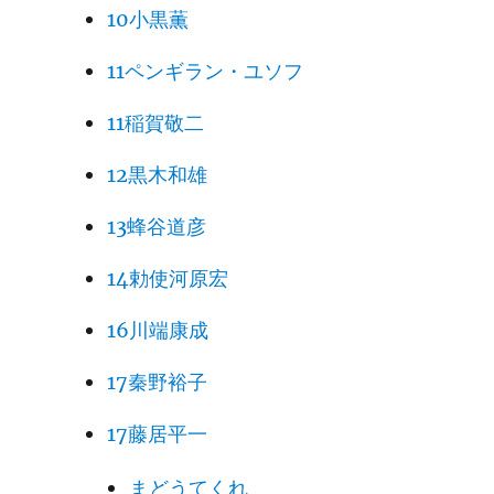
10小黒薫
11ペンギラン・ユソフ
11稲賀敬二
12黒木和雄
13蜂谷道彦
14勅使河原宏
16川端康成
17秦野裕子
17藤居平一
まどうてくれ