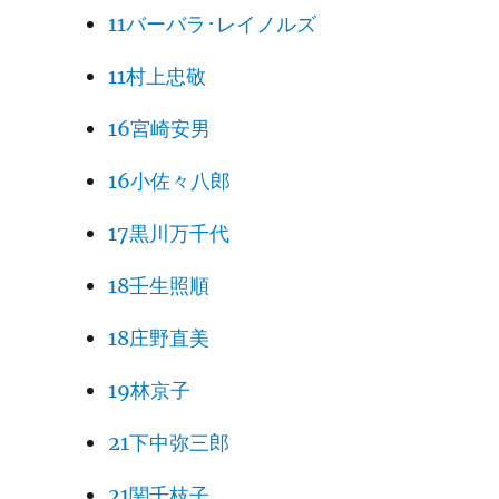
11バーバラ･レイノルズ
11村上忠敬
16宮崎安男
16小佐々八郎
17黒川万千代
18壬生照順
18庄野直美
19林京子
21下中弥三郎
21関千枝子