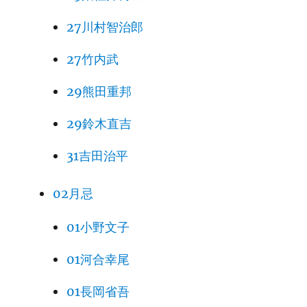
27川村智治郎
27竹内武
29熊田重邦
29鈴木直吉
31吉田治平
02月忌
01小野文子
01河合幸尾
01長岡省吾