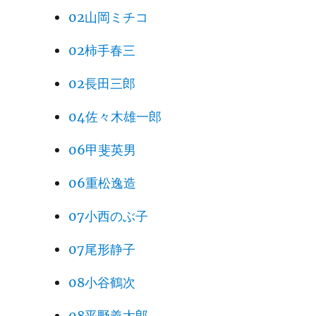
02山岡ミチコ
02柿手春三
02長田三郎
04佐々木雄一郎
06甲斐英男
06重松逸造
07小西のぶ子
07尾形静子
08小谷鶴次
08平野義太郎