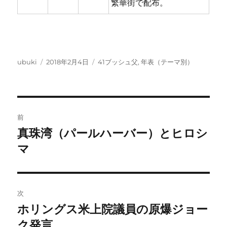
繁華街で配布。
投
投
カ
ubuki
2018年2月4日
41ブッシュ父
,
年表（テーマ別）
稿
稿
テ
者
日:
ゴ
リ
ー
投
前
稿
真珠湾（パールハーバー）とヒロシ
前
の
マ
ナ
投
ビ
稿:
ゲ
次
ホリングス米上院議員の原爆ジョー
次
ー
の
ク発言