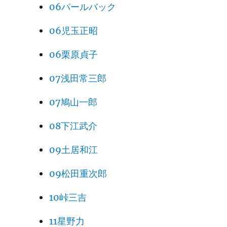
06パールバック
06児玉正昭
06栗原貞子
07浅田常三郎
07鳩山一郎
08下江武介
09土居和江
09松田重次郎
10峠三吉
11星野力