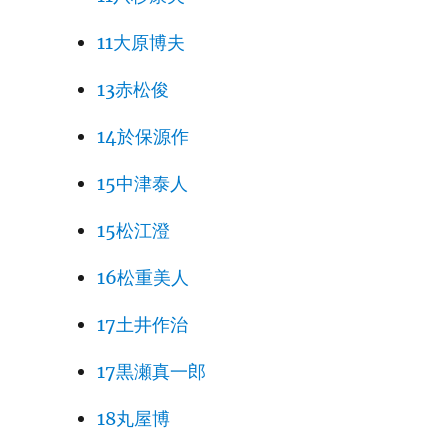
11大原博夫
13赤松俊
14於保源作
15中津泰人
15松江澄
16松重美人
17土井作治
17黒瀬真一郎
18丸屋博