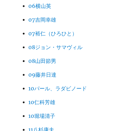
06横山英
07吉岡幸雄
07裕仁（ひろひと）
08ジョン・サマヴィル
08山田節男
09藤井日達
10パール、ラダビノード
10仁科芳雄
10堀場清子
11八杉康夫