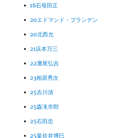
18石母田正
20エドマンド・ブランデン
20北西允
21浜本万三
22灘尾弘吉
23相原秀次
25吉川清
25森滝市郎
25石田忠
25葉佐井博巳