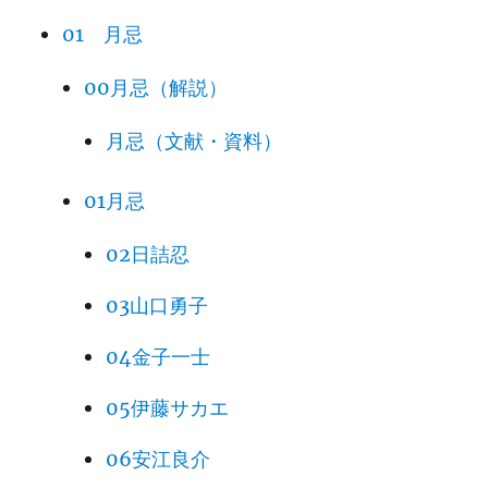
01 月忌
00月忌（解説）
月忌（文献・資料）
01月忌
02日詰忍
03山口勇子
04金子一士
05伊藤サカエ
06安江良介