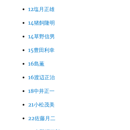
12塩月正雄
14猪飼隆明
14草野信男
15豊田利幸
16島薫
16渡辺正治
18中井正一
21小松茂美
22佐藤月二