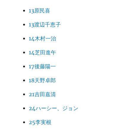
13原民喜
13渡辺千恵子
14木村一治
14芝田進午
17後藤陽一
18天野卓郎
21吉田嘉清
24ハーシー、ジョン
25李実根