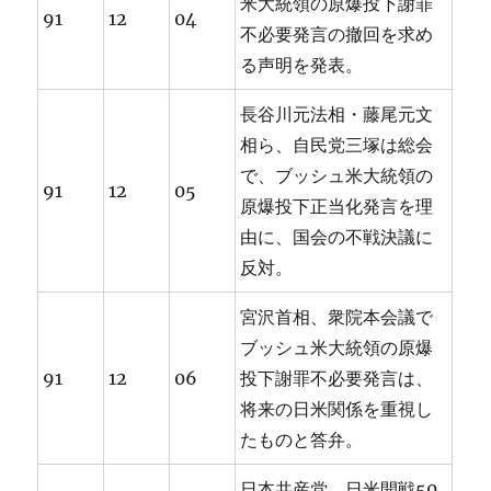
米大統領の原爆投下謝罪
91
12
04
不必要発言の撤回を求め
る声明を発表。
長谷川元法相・藤尾元文
相ら、自民党三塚は総会
で、ブッシュ米大統領の
91
12
05
原爆投下正当化発言を理
由に、国会の不戦決議に
反対。
宮沢首相、衆院本会議で
ブッシュ米大統領の原爆
91
12
06
投下謝罪不必要発言は、
将来の日米関係を重視し
たものと答弁。
日本共産党、日米開戦50