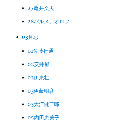
27亀井文夫
28パルメ、オロフ
03月忌
01佐藤行通
02安井郁
03伊東壮
03伊藤明彦
03大江健三郎
05内田恵美子