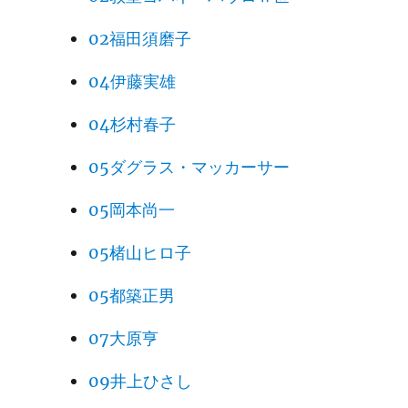
02福田須磨子
04伊藤実雄
04杉村春子
05ダグラス・マッカーサー
05岡本尚一
05楮山ヒロ子
05都築正男
07大原亨
09井上ひさし