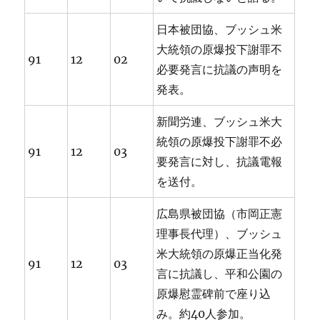
日本被団協、ブッシュ米
大統領の原爆投下謝罪不
91
12
02
必要発言に抗議の声明を
発表。
新聞労連、ブッシュ米大
統領の原爆投下謝罪不必
91
12
03
要発言に対し、抗議電報
を送付。
広島県被団協（市岡正憲
理事長代理）、ブッシュ
米大統領の原爆正当化発
91
12
03
言に抗議し、平和公園の
原爆慰霊碑前で座り込
み。約40人参加。