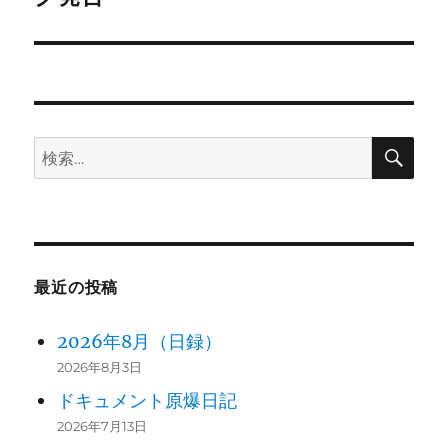
シ
投
稿:
ョ
ン
検
検
索
索:
最近の投稿
2026年8月（日録）
2026年8月3日
ドキュメント原爆日記
2026年7月13日