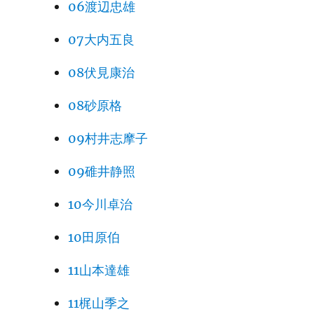
06渡辺忠雄
07大内五良
08伏見康治
08砂原格
09村井志摩子
09碓井静照
10今川卓治
10田原伯
11山本達雄
11梶山季之