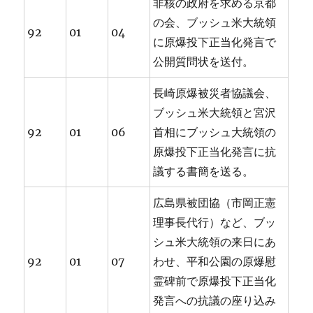
非核の政府を求める京都
の会、ブッシュ米大統領
92
01
04
に原爆投下正当化発言で
公開質問状を送付。
長崎原爆被災者協議会、
ブッシュ米大統領と宮沢
92
01
06
首相にブッシュ大統領の
原爆投下正当化発言に抗
議する書簡を送る。
広島県被団協（市岡正憲
理事長代行）など、ブッ
シュ米大統領の来日にあ
92
01
07
わせ、平和公園の原爆慰
霊碑前で原爆投下正当化
発言への抗議の座り込み