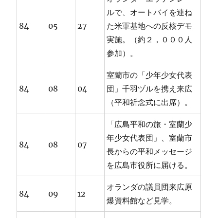
ルで、オートバイを連ね
84
05
27
た米軍基地への反核デモ
実施。（約２，０００人
参加）。
室蘭市の「少年少女代表
84
08
04
団」千羽ヅルを携え来広
（平和祈念式に出席）。
「広島平和の旅・室蘭少
年少女代表団」、室蘭市
84
08
07
長からの平和メッセージ
を広島市役所に届ける。
オランダの議員団来広原
84
09
12
爆資料館など見学。