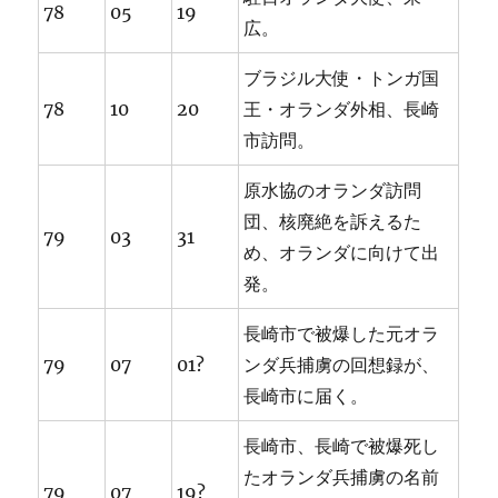
78
05
19
広。
ブラジル大使・トンガ国
78
10
20
王・オランダ外相、長崎
市訪問。
原水協のオランダ訪問
団、核廃絶を訴えるた
79
03
31
め、オランダに向けて出
発。
長崎市で被爆した元オラ
79
07
01?
ンダ兵捕虜の回想録が、
長崎市に届く。
長崎市、長崎で被爆死し
たオランダ兵捕虜の名前
79
07
19?