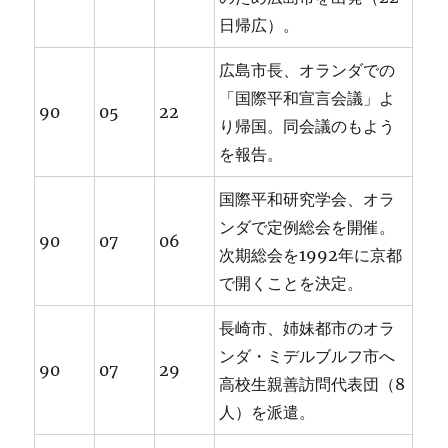
日帰広）。
広島市長、オランダでの
「国際平和宣言会議」よ
90
05
22
り帰国。同会議のもよう
を報告。
国際平和研究学会、オラ
ンダで定例総会を開催。
90
07
06
次期総会を1992年に京都
で開くことを決定。
長崎市、姉妹都市のオラ
ンダ・ミデルブルフ市へ
90
07
29
高校生親善訪問代表団（8
人）を派遣。