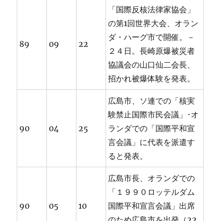
「国際反核法律家協会」
の第1回世界大会、オラン
ダ・ハーグ市で開催。－
89
09
22
２４日。長崎原爆被災者
協議会の山口仙二会長、
招かれ被爆体験を発表。
広島市、ソ連での「核実
験禁止国際市民会議」･オ
90
04
25
ランダでの「国際平和宣
言会議」に代表を派遣す
ると発表。
広島市長、オランダでの
「１９９０ロッテルダム
90
05
10
国際平和宣言会議」出席
のため広島市を出発（22