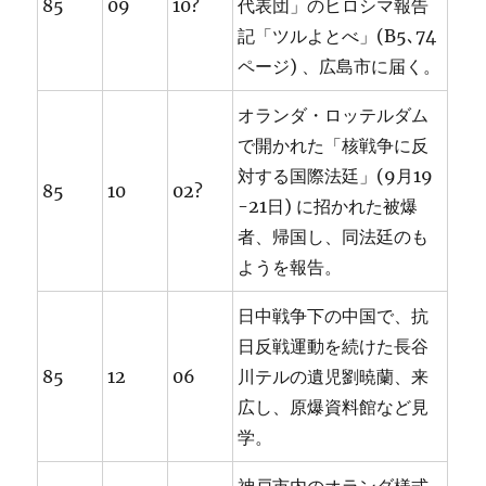
85
09
10?
代表団」のヒロシマ報告
記「ツルよとべ」(B5､74
ページ) 、広島市に届く。
オランダ・ロッテルダム
で開かれた「核戦争に反
対する国際法廷」(9月19
85
10
02?
-21日) に招かれた被爆
者、帰国し、同法廷のも
ようを報告。
日中戦争下の中国で、抗
日反戦運動を続けた長谷
85
12
06
川テルの遺児劉暁蘭、来
広し、原爆資料館など見
学。