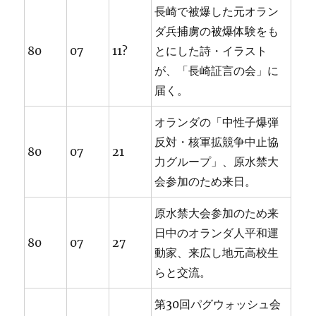
長崎で被爆した元オラン
ダ兵捕虜の被爆体験をも
80
07
11?
とにした詩・イラスト
が、「長崎証言の会」に
届く。
オランダの「中性子爆弾
反対・核軍拡競争中止協
80
07
21
力グループ」、原水禁大
会参加のため来日。
原水禁大会参加のため来
日中のオランダ人平和運
80
07
27
動家、来広し地元高校生
らと交流。
第30回パグウォッシュ会