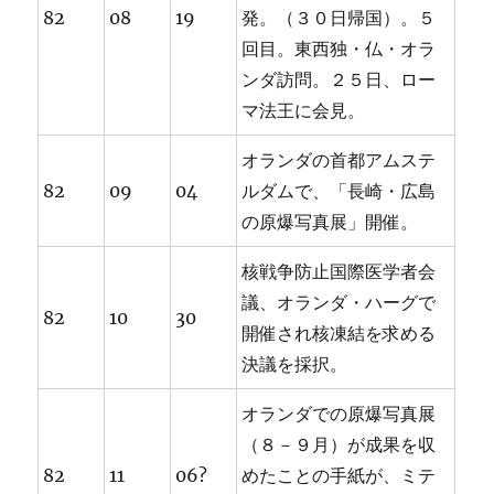
82
08
19
発。（３０日帰国）。５
回目。東西独・仏・オラ
ンダ訪問。２５日、ロー
マ法王に会見。
オランダの首都アムステ
82
09
04
ルダムで、「長崎・広島
の原爆写真展」開催。
核戦争防止国際医学者会
議、オランダ・ハーグで
82
10
30
開催され核凍結を求める
決議を採択。
オランダでの原爆写真展
（８－９月）が成果を収
82
11
06?
めたことの手紙が、ミテ