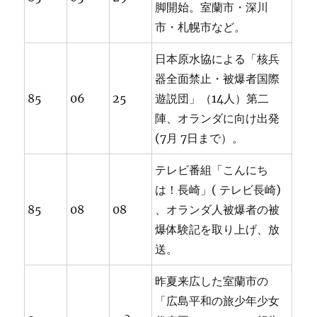
脚開始。室蘭市・深川
市・札幌市など。
日本原水協による「核兵
器全面禁止・被爆者国際
85
06
25
遊説団」（14人）第二
陣、オランダに向け出発
(7月 7日まで）。
テレビ番組「こんにち
は！長崎」( テレビ長崎)
85
08
08
、オランダ人被爆者の被
爆体験記を取り上げ、放
送。
昨夏来広した室蘭市の
「広島平和の旅少年少女