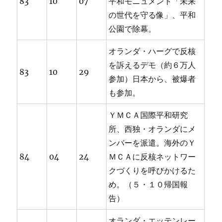
83
10
07
平和モニュメント「未来
の世代を守る像」、平和
公園で除幕。
オランダ・ハーグで反核
を訴えるデモ（約６万人
83
10
29
参加）日本から、被爆者
も参加。
ＹＭＣＡ国際平和研究
所、西独・オランダにメ
ンバーを派遣。海外のＹ
84
04
24
ＭＣＡに反核ネットワー
クづくりを呼びかけるた
め。（５・１０帰国報
告）
オランダ・エッテンレー