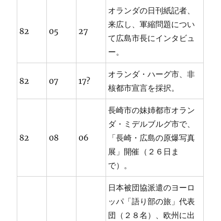
オランダの日刊紙記者、
来広し、軍縮問題につい
82
05
27
て広島市長にインタビュ
ー。
オランダ・ハーグ市、非
82
07
17?
核都市宣言を採択。
長崎市の妹姉都市オラン
ダ・ミデルブルグ市で、
82
08
06
「長崎・広島の原爆写真
展」開催（２６日ま
で）。
日本被団協派遣のヨーロ
ッパ「語り部の旅」代表
団（２８名）、欧州に出