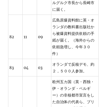
ルグルク市長から長崎市
に届く。
広島原爆資料館に英・オ
ランダの教科書出版社か
ら被爆資料提供依頼の手
82
11
09
紙が届く。（海外からの
依頼急増し、今年３０
件）
オランダで反核デモ、約
83
04
03
２，５００人参加。
欧州五カ国（英・西独・
伊・オランダ・ベルギ
ー）の非核都市宣言をし
た自治体の代表ら、ブリ