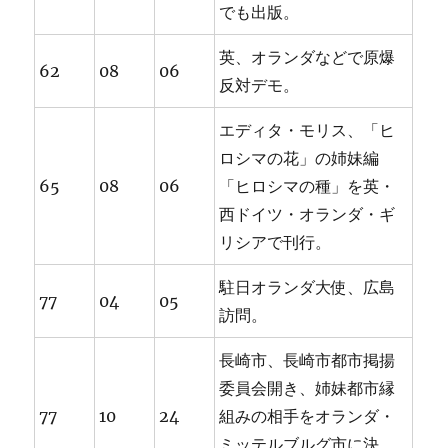
でも出版。
英、オランダなどで原爆
62
08
06
反対デモ。
エディタ・モリス、「ヒ
ロシマの花」の姉妹編
65
08
06
「ヒロシマの種」を英・
西ドイツ・オランダ・ギ
リシアで刊行。
駐日オランダ大使、広島
77
04
05
訪問。
長崎市、長崎市都市掲揚
委員会開き、姉妹都市縁
77
10
24
組みの相手をオランダ・
ミッテルブルグ市に決