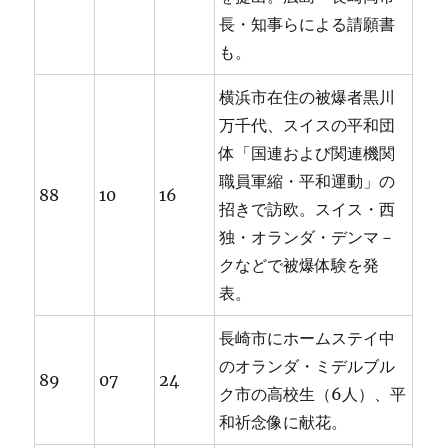
長・知事らによる請願書
も。
横浜市在住の被爆者黒川
万千代、スイスの平和団
体「国連および関連機関
職員軍縮・平和運動」の
88
10
16
招きで訪欧。スイス・西
独・オランダ・デンマ－
クなどで被爆体験を発
表。
長崎市にホームステイ中
のオランダ・ミデルブル
89
07
24
ク市の高校生（6人）、平
和祈念像に献花。