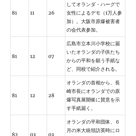
してオランダ・ハーグで
81
11
26
女性によるデモ（1万人参
加）。大阪市原爆被害者
の会代表参加。
広島市立本川小学校に届
いたオランダの子供たち
81
12
07
からの平和を願う手紙な
ど、同校で紹介される。
オランダの首相から、長
崎市長にオランダでの原
81
12
28
爆写真展開催に賛意を示
す手紙届く。
オランダの平和団体、６
月の米大統領訪英時にロ
82
03
03