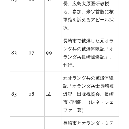
長、広島大原医研教授
ら、参加。米ソ首脳に核
軍縮を訴えるアピール採
択。
長崎市で被爆した元オラ
ンダ兵の被爆体験記「オ
83
07
99
ランダ兵長崎被爆記」、
刊行。
元オランダ兵の被爆体験
記「オランダ兵士長崎被
83
08
14
爆記」出版祝賀会、長崎
市で開催。（レネ・シェ
ファー著）
長崎市とオランダ・ミテ