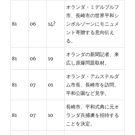
オランダ・ミデルブルフ
市、長崎市の世界平和シ
81
06
14?
ンボルゾーンにモニュメ
ント寄贈する意向伝え
る。
オランダの新聞記者、来
81
06
19
広し原爆問題取材。
オランダ・アムステルダ
81
07
01
ム市長、長崎市を訪問、
平和公園など見学。
長崎市、平和式典に元オ
81
07
10
ランダ兵捕虜を招待する
ことを決定。