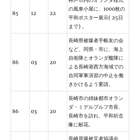
神戸市内のオランダ様式
の風車小屋に、1000枚の
85
12
22
平和ポスター展示( 25日
まで) 。
長崎県被爆者手帳友の会
など、同県・市に、海上
自衛隊とオランダ艦隊に
86
03
20
よる長崎港西方海域での
合同軍事演習の中止を働
きかけるよう要請。
長崎市の姉妹都市オラン
ダ・ミデルブルフ市長、
86
03
20
長崎市を訪れ、平和祈念
像に献花。
長崎原爆被災者協議会、