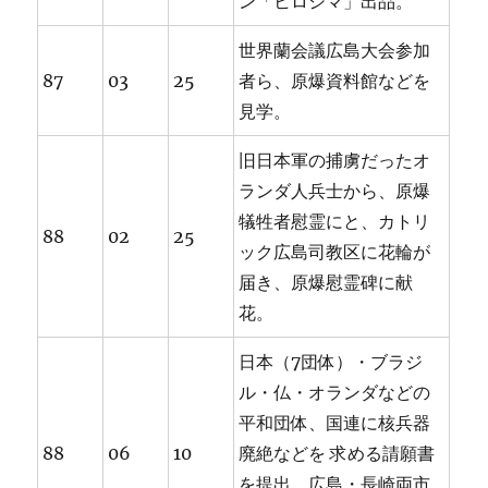
ン「ヒロシマ」出品。
世界蘭会議広島大会参加
87
03
25
者ら、原爆資料館などを
見学。
旧日本軍の捕虜だったオ
ランダ人兵士から、原爆
犠牲者慰霊にと、カトリ
88
02
25
ック広島司教区に花輪が
届き、原爆慰霊碑に献
花。
日本（7団体）・ブラジ
ル・仏・オランダなどの
平和団体、国連に核兵器
88
06
10
廃絶などを 求める請願書
を提出。広島・長崎両市