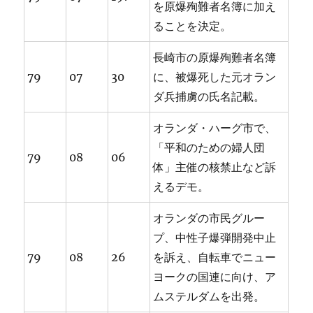
を原爆殉難者名簿に加え
ることを決定。
長崎市の原爆殉難者名簿
79
07
30
に、被爆死した元オラン
ダ兵捕虜の氏名記載。
オランダ・ハーグ市で、
「平和のための婦人団
79
08
06
体」主催の核禁止など訴
えるデモ。
オランダの市民グルー
プ、中性子爆弾開発中止
79
08
26
を訴え、自転車でニュー
ヨークの国連に向け、ア
ムステルダムを出発。