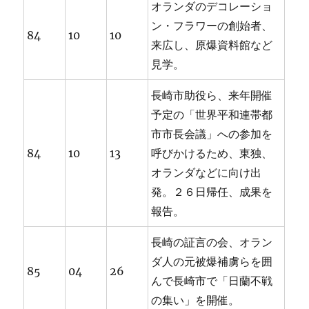
オランダのデコレーショ
ン・フラワーの創始者、
84
10
10
来広し、原爆資料館など
見学。
長崎市助役ら、来年開催
予定の「世界平和連帯都
市市長会議」への参加を
84
10
13
呼びかけるため、東独、
オランダなどに向け出
発。２６日帰任、成果を
報告。
長崎の証言の会、オラン
ダ人の元被爆補虜らを囲
85
04
26
んで長崎市で「日蘭不戦
の集い」を開催。