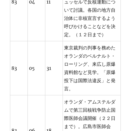
83
04
11
ュッセルで反核運動につ
いて討議。各国の地方自
治体に非核宣言するよう
呼びかけることなどを決
定。（１２日まで）
東京裁判の判事を務めた
オランダのベルナルト・
ローリング、来広し原爆
83
05
31
資料館など見学。「原爆
投下は国際法違反」と発
言。
オランダ・アムステルダ
ムで第三回核戦争防止国
際医師会議開催（２２日
まで）。広島市医師会
83
06
18