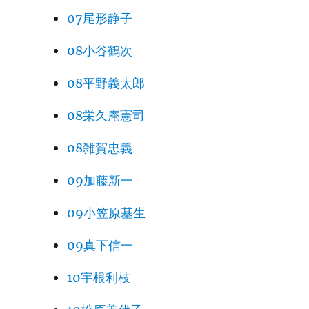
07尾形静子
08小谷鶴次
08平野義太郎
08栄久庵憲司
08雑賀忠義
09加藤新一
09小笠原基生
09真下信一
10宇根利枝