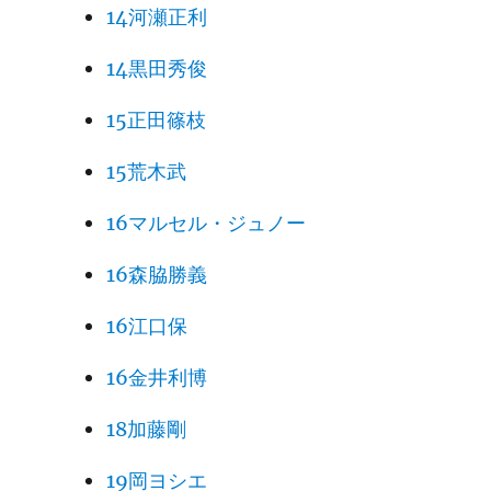
14河瀬正利
14黒田秀俊
15正田篠枝
15荒木武
16マルセル・ジュノー
16森脇勝義
16江口保
16金井利博
18加藤剛
19岡ヨシエ