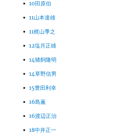
10田原伯
11山本達雄
11梶山季之
12塩月正雄
14猪飼隆明
14草野信男
15豊田利幸
16島薫
16渡辺正治
18中井正一