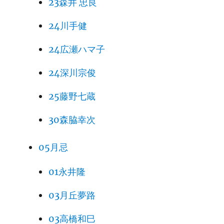
23森井 忠良
24川手健
24広瀬ハマ子
24深川宗俊
25藤野七蔵
30森脇幸次
05月忌
01永井隆
03月丘夢路
03高橋和巳