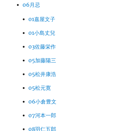
06月忌
01嘉屋文子
01小島丈兒
03佐藤栄作
05加藤陽三
05松井康浩
05松元寛
06小倉豊文
07河本一郎
08羽仁五郎