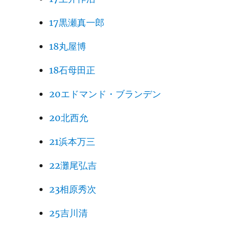
17黒瀬真一郎
18丸屋博
18石母田正
20エドマンド・ブランデン
20北西允
21浜本万三
22灘尾弘吉
23相原秀次
25吉川清