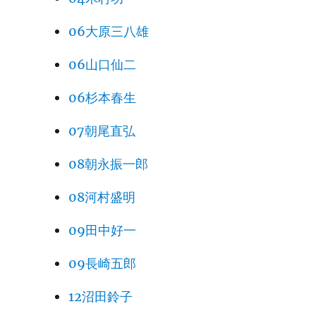
06大原三八雄
06山口仙二
06杉本春生
07朝尾直弘
08朝永振一郎
08河村盛明
09田中好一
09長崎五郎
12沼田鈴子