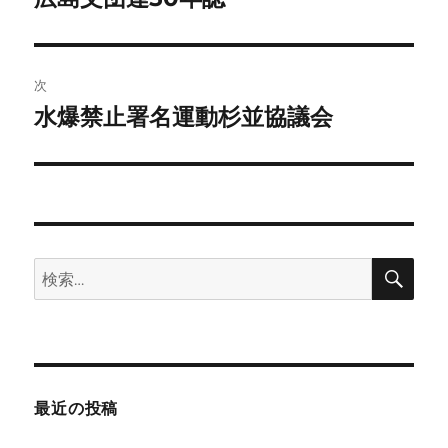
の
ナ
投
ビ
稿:
次
ゲ
水爆禁止署名運動杉並協議会
次
の
ー
投
シ
稿:
ョ
検
検
ン
索
索:
最近の投稿