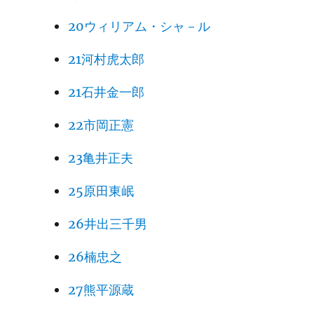
20ウィリアム・シャ－ル
21河村虎太郎
21石井金一郎
22市岡正憲
23亀井正夫
25原田東岷
26井出三千男
26楠忠之
27熊平源蔵