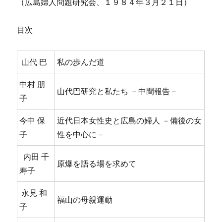
（広島婦人問題研究会、１９８４年３月２１日）
目次
山代 巴
私の歩んだ道
中村 朋
山代巴研究と私たち －中間報告－
子
今中 保
近代日本女性史と広島の婦人 －備後の女
子
性を中心に－
内田 千
原爆を語る場を求めて
寿子
永見 和
福山の母親運動
子