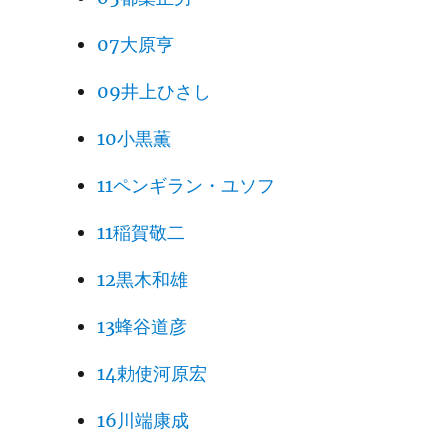
07大原亨
09井上ひさし
10小黒薫
11ペンギラン・ユソフ
11稲賀敬二
12黒木和雄
13蜂谷道彦
14勅使河原宏
16川端康成