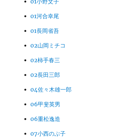
01小野文子
01河合幸尾
01長岡省吾
02山岡ミチコ
02柿手春三
02長田三郎
04佐々木雄一郎
06甲斐英男
06重松逸造
07小西のぶ子