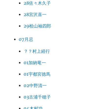
28佐々木久子
28宮沢喜一
29桧山袖四郎
07月忌
？？村上経行
01加納竜一
01宇都宮徳馬
02中野清一
03古浦千穂子
04木村功