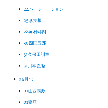
24ハーシー、ジョン
25李実根
28河村郷四
30四国五郎
31久保田訓章
31川本義隆
04月忌
01山西義政
01森亘