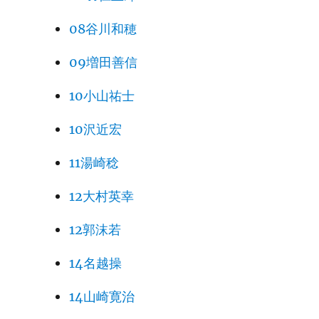
08谷川和穂
09増田善信
10小山祐士
10沢近宏
11湯崎稔
12大村英幸
12郭沫若
14名越操
14山崎寛治