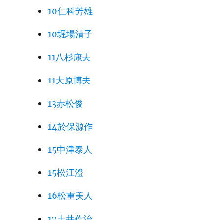
10仁科芳雄
10堀場清子
11八杉康夫
11大原博夫
13赤松俊
14於保源作
15中津泰人
15松江澄
16松重美人
17土井作治