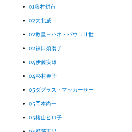
01藤村耕市
02大北威
02教皇ヨハネ・パウロⅡ世
02福田須磨子
04伊藤実雄
04杉村春子
05ダグラス・マッカーサー
05岡本尚一
05楮山ヒロ子
05都築正男