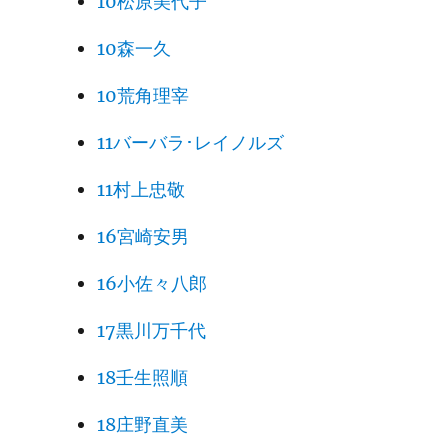
10松原美代子
10森一久
10荒角理宰
11バーバラ･レイノルズ
11村上忠敬
16宮崎安男
16小佐々八郎
17黒川万千代
18壬生照順
18庄野直美