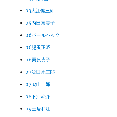
03大江健三郎
05内田恵美子
06パールバック
06児玉正昭
06栗原貞子
07浅田常三郎
07鳩山一郎
08下江武介
09土居和江