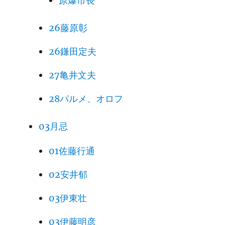
原爆市長
26藤原彰
26鎌田定夫
27亀井文夫
28パルメ、オロフ
03月忌
01佐藤行通
02安井郁
03伊東壮
03伊藤明彦