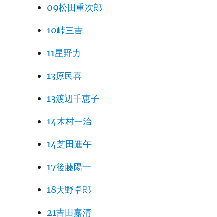
09松田重次郎
10峠三吉
11星野力
13原民喜
13渡辺千恵子
14木村一治
14芝田進午
17後藤陽一
18天野卓郎
21吉田嘉清