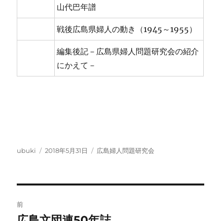
山代巴年譜
戦後広島県婦人の動き（1945～1955）
編集後記－広島県婦人問題研究会の紹介
にかえて－
投
投
カ
ubuki
2018年5月31日
広島婦人問題研究会
稿
稿
テ
者
日:
ゴ
リ
ー
投
前
稿
広島文団連50年誌
前