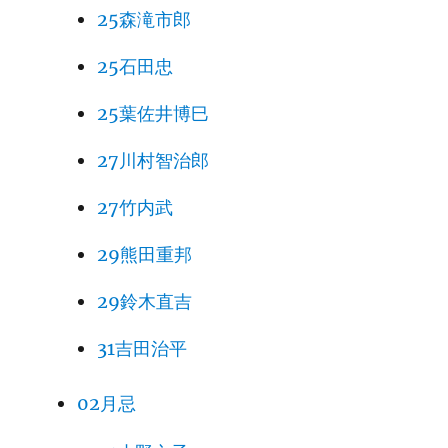
25森滝市郎
25石田忠
25葉佐井博巳
27川村智治郎
27竹内武
29熊田重邦
29鈴木直吉
31吉田治平
02月忌