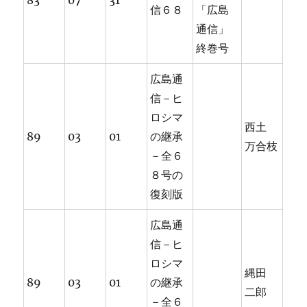
83
07
31
信６８
「広島
通信」
終巻号
広島通
信－ヒ
ロシマ
西土
89
03
01
の継承
万合枝
－全６
８号の
復刻版
広島通
信－ヒ
ロシマ
縄田
89
03
01
の継承
二郎
－全６