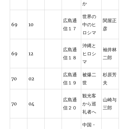
か
世界の
広島通
関屋正
69
10
中のヒ
信１７
彦
ロシマ
沖縄と
広島通
袖井林
69
12
ヒロシ
信１８
二郎
マ
広島通
被爆二
杉原芳
70
02
信１９
世
夫
観光客
広島通
山崎与
70
04
から巡
信２０
三郎
礼者へ
中国・