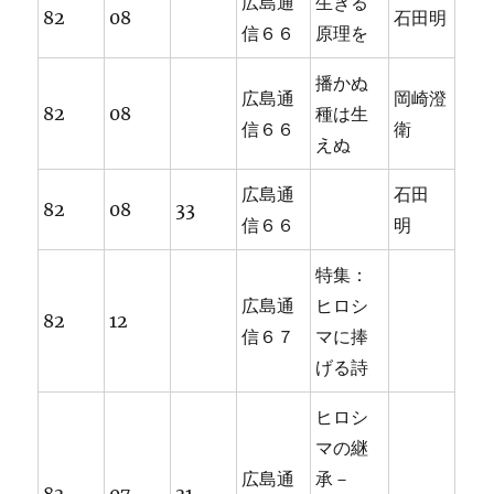
広島通
生きる
82
08
石田明
信６６
原理を
播かぬ
広島通
岡崎澄
82
08
種は生
信６６
衛
えぬ
広島通
石田
82
08
33
信６６
明
特集：
広島通
ヒロシ
82
12
信６７
マに捧
げる詩
ヒロシ
マの継
広島通
承－