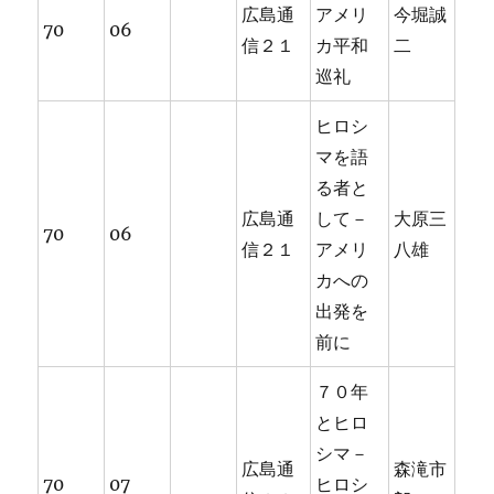
広島通
アメリ
今堀誠
70
06
信２１
カ平和
二
巡礼
ヒロシ
マを語
る者と
広島通
して－
大原三
70
06
信２１
アメリ
八雄
カへの
出発を
前に
７０年
とヒロ
シマ－
広島通
森滝市
70
07
ヒロシ