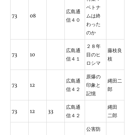
ベトナ
広島通
73
08
ムは終
信４０
わった
のか
２８年
広島通
藤枝良
73
10
目のヒ
信４１
枝
ロシマ
原爆の
広島通
縄田二
73
12
印象と
信４２
郎
記憶
広島通
縄田
73
12
33
信４２
二郎
公害防