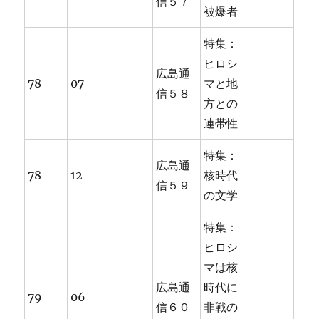
信５７
被爆者
特集：
ヒロシ
広島通
78
07
マと地
信５８
方との
連帯性
特集：
広島通
78
12
核時代
信５９
の文学
特集：
ヒロシ
マは核
広島通
時代に
79
06
信６０
非戦の