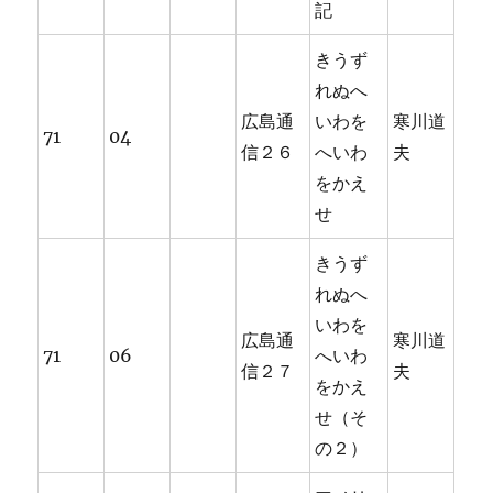
記
きうず
れぬへ
広島通
いわを
寒川道
71
04
信２６
へいわ
夫
をかえ
せ
きうず
れぬへ
いわを
広島通
寒川道
71
06
へいわ
信２７
夫
をかえ
せ（そ
の２）