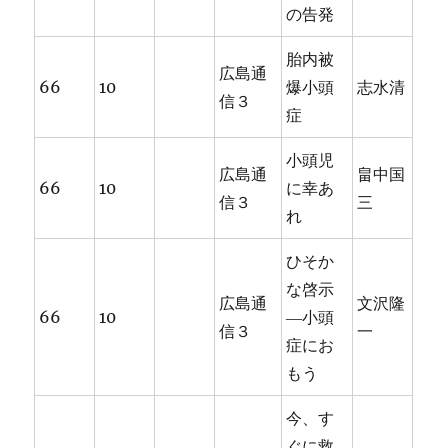
の告発
胎内被
広島通
66
10
爆小頭
志水清
信３
症
小頭児
広島通
畠中国
66
10
に幸あ
信３
三
れ
ひそか
な啓示
広島通
文沢隆
66
10
―小頭
信３
一
症にお
もう
今、す
ぐに救