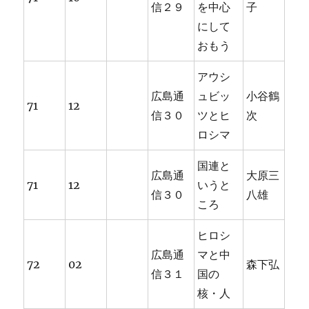
信２９
を中心
子
にして
おもう
アウシ
広島通
ュビッ
小谷鶴
71
12
信３０
ツとヒ
次
ロシマ
国連と
広島通
大原三
71
12
いうと
信３０
八雄
ころ
ヒロシ
広島通
マと中
72
02
森下弘
信３１
国の
核・人