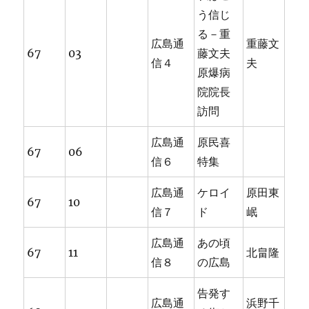
う信じ
る－重
広島通
重藤文
67
03
藤文夫
信４
夫
原爆病
院院長
訪問
広島通
原民喜
67
06
信６
特集
広島通
ケロイ
原田東
67
10
信７
ド
岷
広島通
あの頃
67
11
北畠隆
信８
の広島
告発す
広島通
浜野千