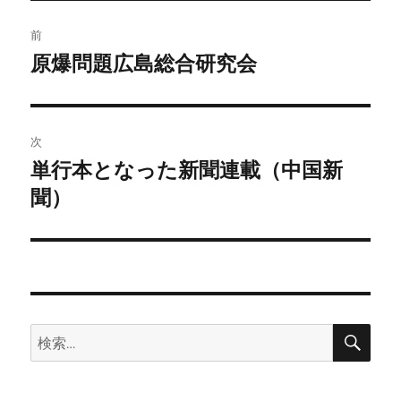
ー
投
前
稿
原爆問題広島総合研究会
前
の
ナ
投
ビ
稿:
次
ゲ
単行本となった新聞連載（中国新
次
の
聞）
ー
投
シ
稿:
ョ
ン
検
検
索
索: