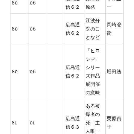
80
06
信６２
原発
一
江波分
広島通
岡崎澄
80
06
院のこ
信６２
衛
となど
「ヒロ
シマ」
広島通
シリー
80
06
増田勉
信６２
ズ作品
展開催
の意味
ある被
爆者の
広島通
栗原貞
81
01
死－主
信６３
子
人唯一