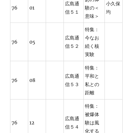
広島通
小久保
76
01
験の＜
信５１
均
意味＞
特集：
広島通
今なお
76
05
信５２
続く核
実験
特集：
広島通
平和と
76
08
信５３
私との
距離
特集：
被爆体
広島通
76
12
験は風
信５４
化する