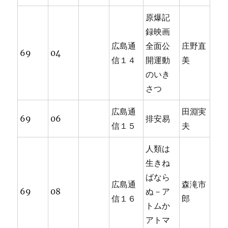
原爆記
録映画
広島通
全面公
庄野直
69
04
信１４
開運動
美
のいき
さつ
広島通
田淵実
69
06
排安易
信１５
夫
人類は
生きね
ばなら
広島通
森滝市
69
08
ぬ－ア
信１６
郎
トムか
アトマ