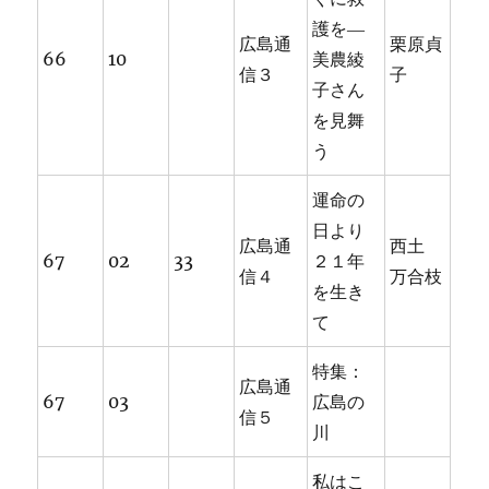
護を―
広島通
栗原貞
66
10
美農綾
信３
子
子さん
を見舞
う
運命の
日より
広島通
西土
67
02
33
２１年
信４
万合枝
を生き
て
特集：
広島通
67
03
広島の
信５
川
私はこ