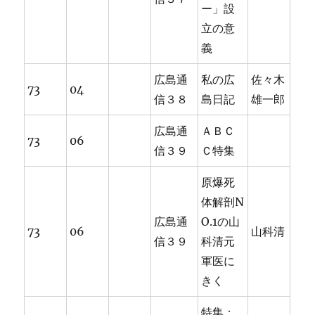
ー」設
立の意
義
広島通
私の広
佐々木
73
04
信３８
島日記
雄一郎
広島通
ＡＢＣ
73
06
信３９
Ｃ特集
原爆死
体解剖N
広島通
O.1の山
73
06
山科清
信３９
科清元
軍医に
きく
特集：