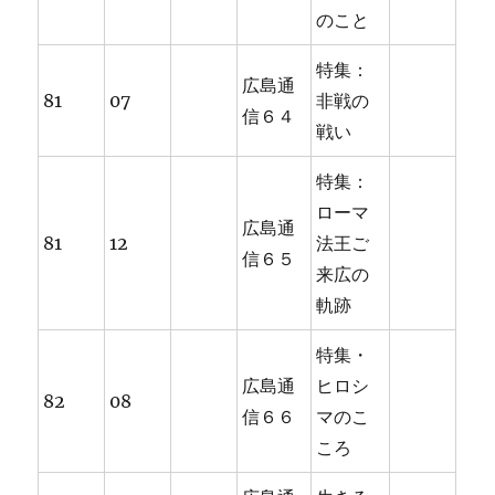
のこと
特集：
広島通
81
07
非戦の
信６４
戦い
特集：
ローマ
広島通
81
12
法王ご
信６５
来広の
軌跡
特集・
広島通
ヒロシ
82
08
信６６
マのこ
ころ