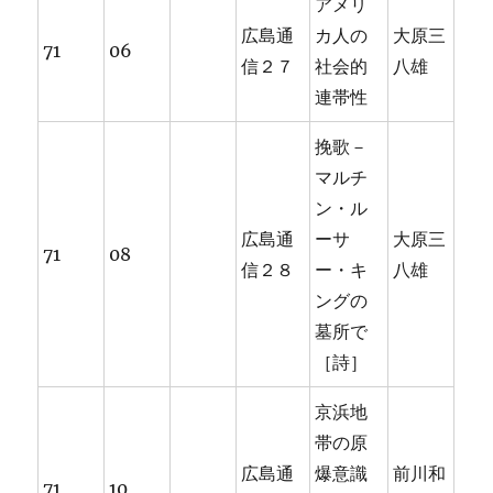
アメリ
広島通
カ人の
大原三
71
06
信２７
社会的
八雄
連帯性
挽歌－
マルチ
ン・ル
広島通
ーサ
大原三
71
08
信２８
ー・キ
八雄
ングの
墓所で
［詩］
京浜地
帯の原
広島通
爆意識
前川和
71
10