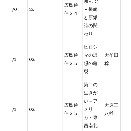
囲んで
広島通
70
12
－長崎
信２４
と原爆
詩の関
わり
ヒロシ
広島通
マの思
大牟田
71
02
信２５
想の亀
稔
裂
第二の
生きが
い－ア
広島通
大原三
71
02
メリ
信２５
八雄
カ・東
西南北