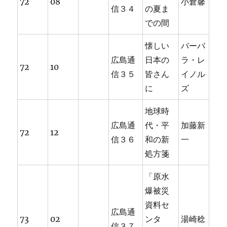
72
08
小倉馨
信３４
の夏ま
での間
懐しい
バーバ
広島通
日本の
ラ・レ
72
10
信３５
皆さん
イノル
に
ズ
地球時
広島通
代・平
加藤新
72
12
信３６
和の新
一
処方箋
「原水
爆被災
資料セ
広島通
73
02
ンタ
湯崎稔
信３７