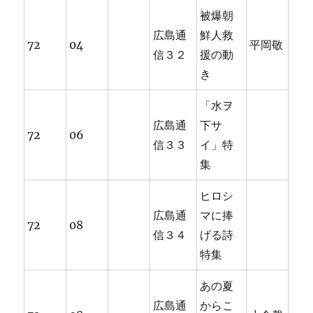
被爆朝
広島通
鮮人救
72
04
平岡敬
信３２
援の動
き
「水ヲ
広島通
下サ
72
06
信３３
イ」特
集
ヒロシ
広島通
マに捧
72
08
信３４
げる詩
特集
あの夏
広島通
からこ