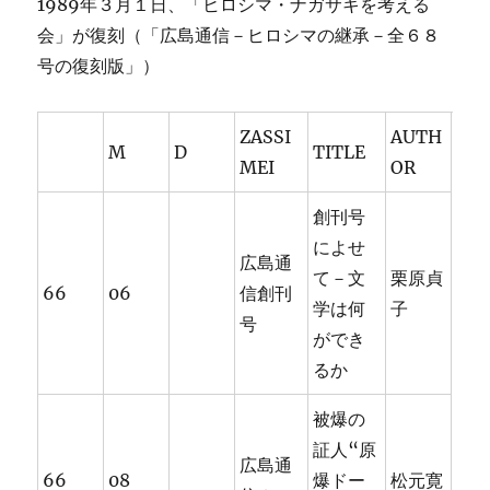
1989年３月１日、「ヒロシマ・ナガサキを考える
会」が復刻（「広島通信－ヒロシマの継承－全６８
号の復刻版」）
ZASSI
AUTH
M
D
TITLE
MEI
OR
創刊号
によせ
広島通
て－文
栗原貞
66
06
信創刊
学は何
子
号
ができ
るか
被爆の
証人“原
広島通
66
08
爆ドー
松元寛