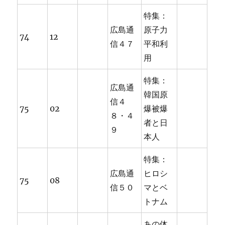
特集：
広島通
原子力
74
12
信４７
平和利
用
特集：
広島通
韓国原
信４
75
02
爆被爆
８・４
者と日
９
本人
特集：
広島通
ヒロシ
75
08
信５０
マとベ
トナム
あの体