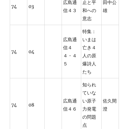
広島通
止と平
田中公
74
03
信４３
和への
雄
意志
特集：
広島通
いまは
信４
亡き４
74
04
４・４
人の原
５
爆詩人
たち
知られ
ていな
広島通
い原子
佐久間
74
08
信４６
力発電
澄
の問題
点