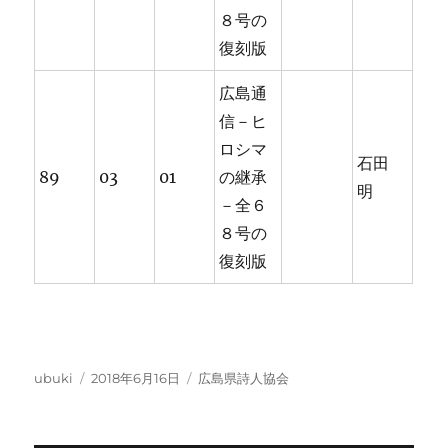
８号の
復刻版
広島通
信－ヒ
ロシマ
石田
89
03
01
の継承
明
－全６
８号の
復刻版
投
投
カ
ubuki
2018年6月16日
広島県詩人協会
稿
稿
テ
者
日:
ゴ
リ