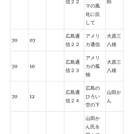
信２２
郎
マの風
化に抗
して
広島通
アメリ
大原三
70
07
信２２
カ通信
八雄
アメリ
広島通
大原三
70
10
カの孤
信２３
八雄
独
広島の
広島通
山田か
70
12
ひろい
信２４
ん
空の下
山田か
ん氏を