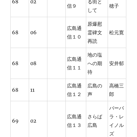
68
02
る街と
信９
穂子
して
原爆慰
広島通
68
06
霊碑文
松元寛
信１０
再読
地の塩
広島通
68
08
への期
安井郁
信１１
待
広島通
広島の
高橋三
68
11
信１２
声
郎
バーバ
広島通
さらば
ラ・レ
69
02
信１３
広島
イノル
ズ