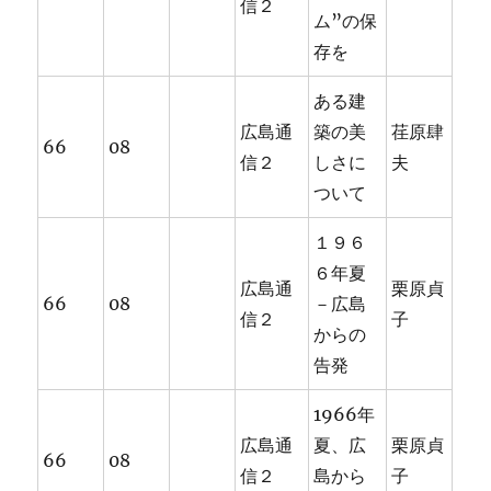
信２
ム”の保
存を
ある建
広島通
築の美
荏原肆
66
08
信２
しさに
夫
ついて
１９６
６年夏
広島通
栗原貞
66
08
－広島
信２
子
からの
告発
1966年
広島通
夏、広
栗原貞
66
08
信２
島から
子