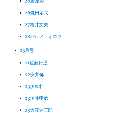
26藤原彰
26鎌田定夫
27亀井文夫
28パルメ、オロフ
03月忌
01佐藤行通
02安井郁
03伊東壮
03伊藤明彦
03大江健三郎