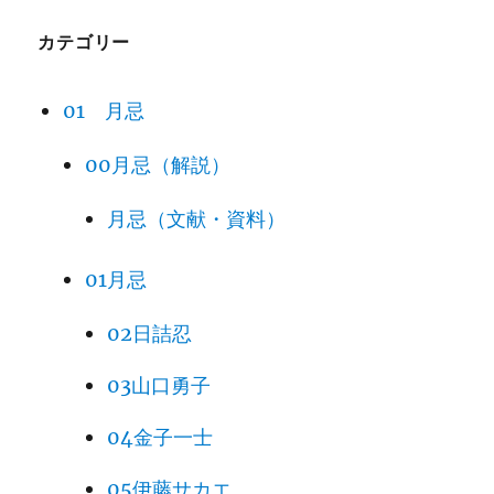
カテゴリー
01 月忌
00月忌（解説）
月忌（文献・資料）
01月忌
02日詰忍
03山口勇子
04金子一士
05伊藤サカエ