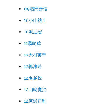
09増田善信
10小山祐士
10沢近宏
11湯崎稔
12大村英幸
12郭沫若
14名越操
14山崎寛治
14河瀬正利