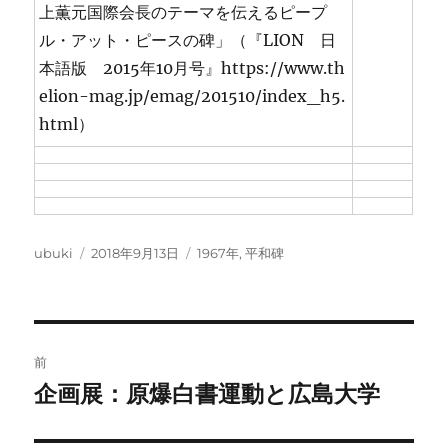
上薫元国際会長のテーマを伝えるピープ
ル・アット・ピースの碑」（『LION 日
本語版 2015年10月号』https://www.th
elion-mag.jp/emag/201510/index_h5.
html）
投
投
カ
ubuki
2018年9月13日
1967年
,
平和碑
稿
稿
テ
者
日:
ゴ
リ
ー
投
前
稿
企画展：原爆白書運動と広島大学
前
の
ナ