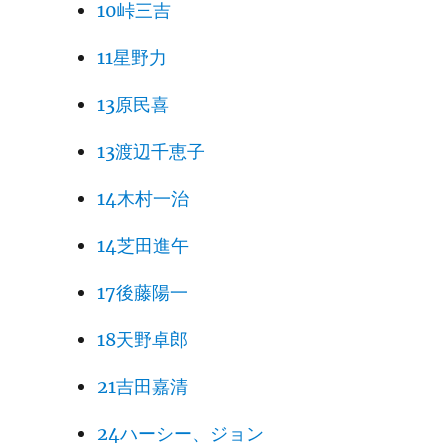
10峠三吉
11星野力
13原民喜
13渡辺千恵子
14木村一治
14芝田進午
17後藤陽一
18天野卓郎
21吉田嘉清
24ハーシー、ジョン