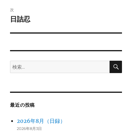
投
ビ
稿:
次
ゲ
日詰忍
次
の
ー
投
シ
稿:
ョ
検
検
ン
索
索:
最近の投稿
2026年8月（日録）
2026年8月3日