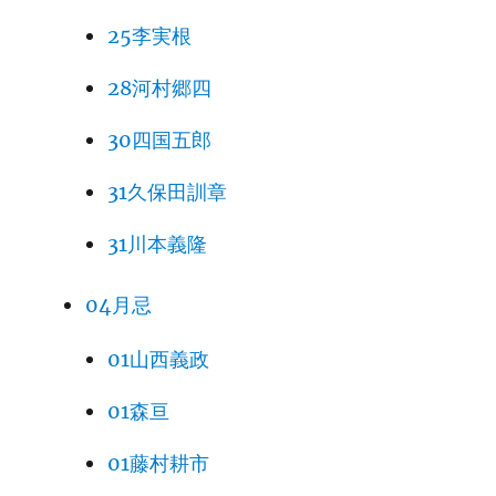
25李実根
28河村郷四
30四国五郎
31久保田訓章
31川本義隆
04月忌
01山西義政
01森亘
01藤村耕市