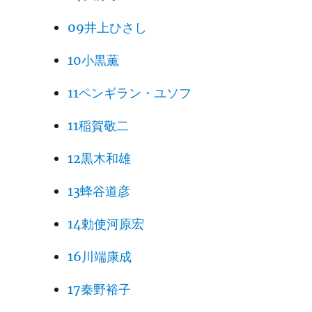
09井上ひさし
10小黒薫
11ペンギラン・ユソフ
11稲賀敬二
12黒木和雄
13蜂谷道彦
14勅使河原宏
16川端康成
17秦野裕子