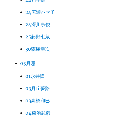
24広瀬ハマ子
24深川宗俊
25藤野七蔵
30森脇幸次
05月忌
01永井隆
03月丘夢路
03高橋和巳
04菊池武彦