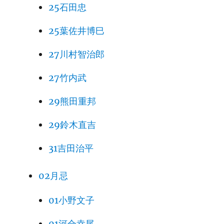
25石田忠
25葉佐井博巳
27川村智治郎
27竹内武
29熊田重邦
29鈴木直吉
31吉田治平
02月忌
01小野文子
01河合幸尾