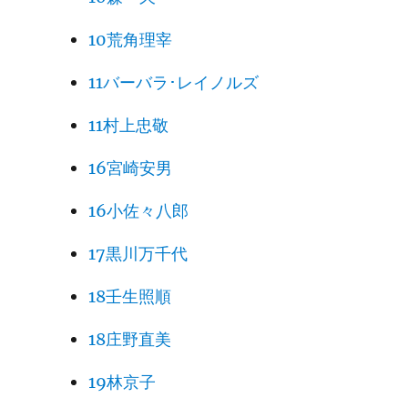
10荒角理宰
11バーバラ･レイノルズ
11村上忠敬
16宮崎安男
16小佐々八郎
17黒川万千代
18壬生照順
18庄野直美
19林京子