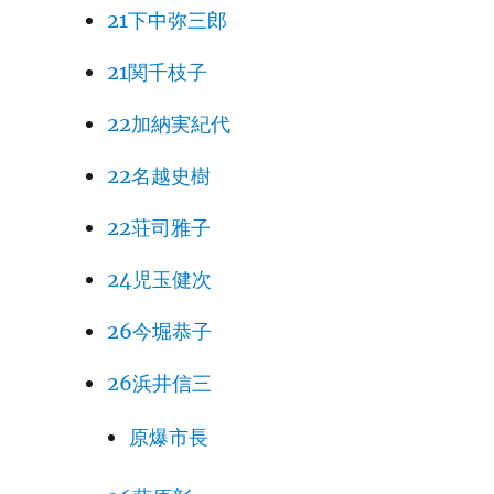
21下中弥三郎
21関千枝子
22加納実紀代
22名越史樹
22荘司雅子
24児玉健次
26今堀恭子
26浜井信三
原爆市長