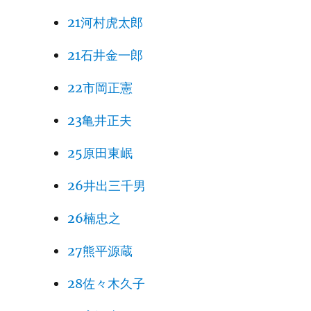
21河村虎太郎
21石井金一郎
22市岡正憲
23亀井正夫
25原田東岷
26井出三千男
26楠忠之
27熊平源蔵
28佐々木久子