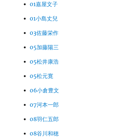
01嘉屋文子
01小島丈兒
03佐藤栄作
05加藤陽三
05松井康浩
05松元寛
06小倉豊文
07河本一郎
08羽仁五郎
08谷川和穂