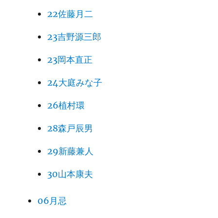
22佐藤月二
23吉野源三郎
23岡本直正
24大庭みな子
26植村環
28森戸辰男
29新藤兼人
30山本康夫
06月忌