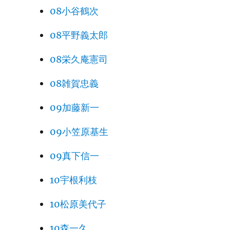
08小谷鶴次
08平野義太郎
08栄久庵憲司
08雑賀忠義
09加藤新一
09小笠原基生
09真下信一
10宇根利枝
10松原美代子
10森一久