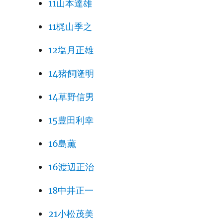
11山本達雄
11梶山季之
12塩月正雄
14猪飼隆明
14草野信男
15豊田利幸
16島薫
16渡辺正治
18中井正一
21小松茂美