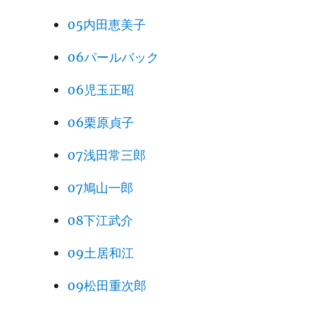
05内田恵美子
06パールバック
06児玉正昭
06栗原貞子
07浅田常三郎
07鳩山一郎
08下江武介
09土居和江
09松田重次郎