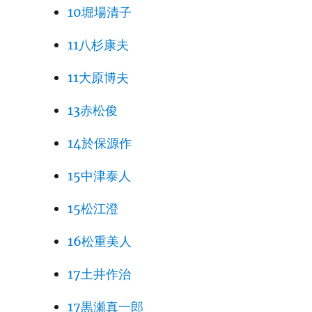
10堀場清子
11八杉康夫
11大原博夫
13赤松俊
14於保源作
15中津泰人
15松江澄
16松重美人
17土井作治
17黒瀬真一郎