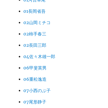
01長岡省吾
02山岡ミチコ
02柿手春三
02長田三郎
04佐々木雄一郎
06甲斐英男
06重松逸造
07小西のぶ子
07尾形静子