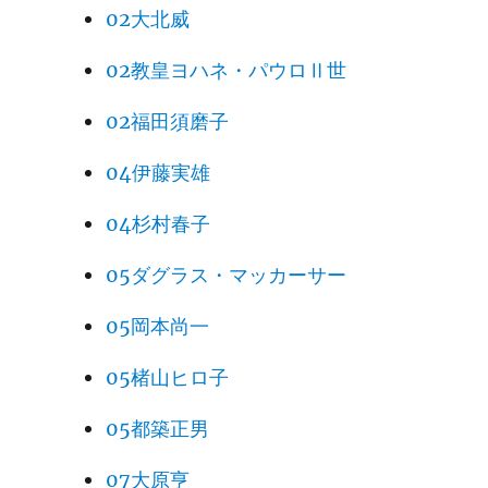
02大北威
02教皇ヨハネ・パウロⅡ世
02福田須磨子
04伊藤実雄
04杉村春子
05ダグラス・マッカーサー
05岡本尚一
05楮山ヒロ子
05都築正男
07大原亨