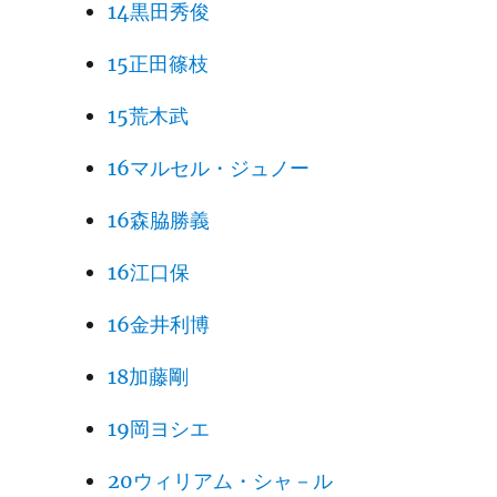
14黒田秀俊
15正田篠枝
15荒木武
16マルセル・ジュノー
16森脇勝義
16江口保
16金井利博
18加藤剛
19岡ヨシエ
20ウィリアム・シャ－ル