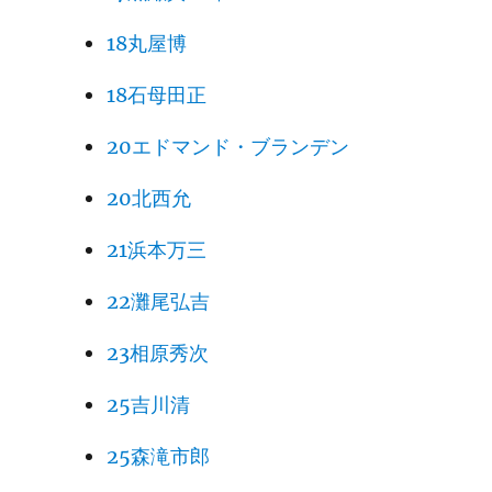
18丸屋博
18石母田正
20エドマンド・ブランデン
20北西允
21浜本万三
22灘尾弘吉
23相原秀次
25吉川清
25森滝市郎