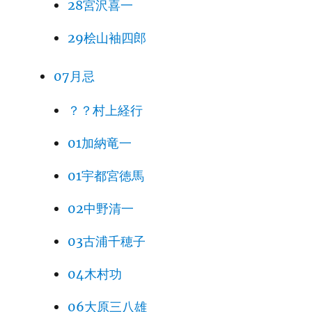
28宮沢喜一
29桧山袖四郎
07月忌
？？村上経行
01加納竜一
01宇都宮徳馬
02中野清一
03古浦千穂子
04木村功
06大原三八雄