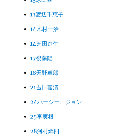
13渡辺千恵子
14木村一治
14芝田進午
17後藤陽一
18天野卓郎
21吉田嘉清
24ハーシー、ジョン
25李実根
28河村郷四