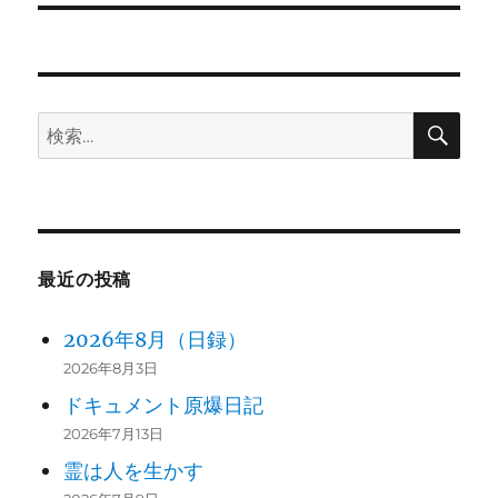
ー
投
シ
稿:
ョ
検
検
ン
索
索:
最近の投稿
2026年8月（日録）
2026年8月3日
ドキュメント原爆日記
2026年7月13日
霊は人を生かす