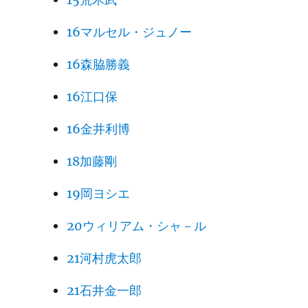
16マルセル・ジュノー
16森脇勝義
16江口保
16金井利博
18加藤剛
19岡ヨシエ
20ウィリアム・シャ－ル
21河村虎太郎
21石井金一郎