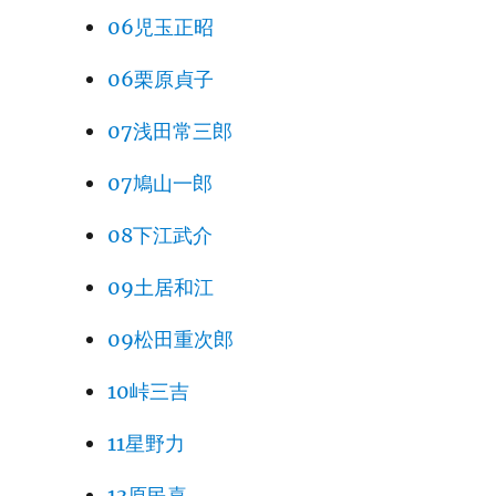
06児玉正昭
06栗原貞子
07浅田常三郎
07鳩山一郎
08下江武介
09土居和江
09松田重次郎
10峠三吉
11星野力
13原民喜