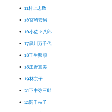
11村上忠敬
16宮崎安男
16小佐々八郎
17黒川万千代
18壬生照順
18庄野直美
19林京子
21下中弥三郎
21関千枝子