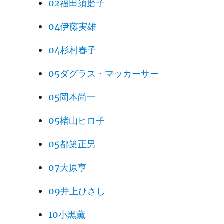
02福田須磨子
04伊藤実雄
04杉村春子
05ダグラス・マッカーサー
05岡本尚一
05楮山ヒロ子
05都築正男
07大原亨
09井上ひさし
10小黒薫