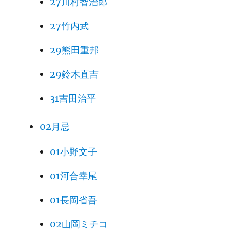
27川村智治郎
27竹内武
29熊田重邦
29鈴木直吉
31吉田治平
02月忌
01小野文子
01河合幸尾
01長岡省吾
02山岡ミチコ