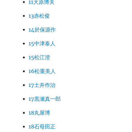
11大原博夫
13赤松俊
14於保源作
15中津泰人
15松江澄
16松重美人
17土井作治
17黒瀬真一郎
18丸屋博
18石母田正