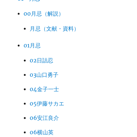
00月忌（解説）
月忌（文献・資料）
01月忌
02日詰忍
03山口勇子
04金子一士
05伊藤サカエ
06安江良介
06横山英