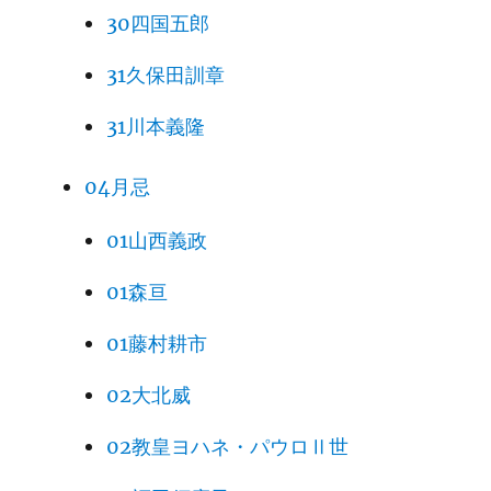
30四国五郎
31久保田訓章
31川本義隆
04月忌
01山西義政
01森亘
01藤村耕市
02大北威
02教皇ヨハネ・パウロⅡ世