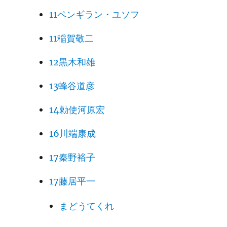
11ペンギラン・ユソフ
11稲賀敬二
12黒木和雄
13蜂谷道彦
14勅使河原宏
16川端康成
17秦野裕子
17藤居平一
まどうてくれ