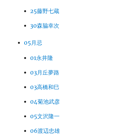
25藤野七蔵
30森脇幸次
05月忌
01永井隆
03月丘夢路
03高橋和巳
04菊池武彦
05文沢隆一
06渡辺忠雄