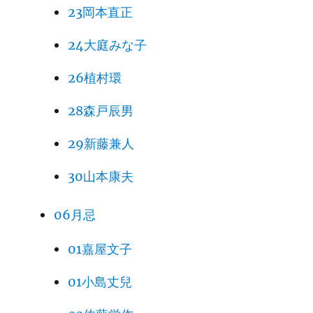
23岡本直正
24大庭みな子
26植村環
28森戸辰男
29新藤兼人
30山本康夫
06月忌
01嘉屋文子
01小島丈兒