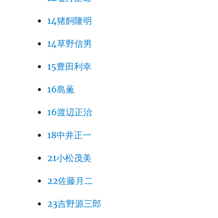
14猪飼隆明
14草野信男
15豊田利幸
16島薫
16渡辺正治
18中井正一
21小松茂美
22佐藤月二
23吉野源三郎