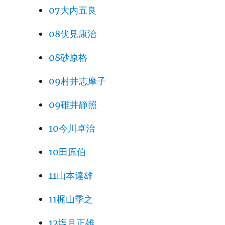
07大内五良
08伏見康治
08砂原格
09村井志摩子
09碓井静照
10今川卓治
10田原伯
11山本達雄
11梶山季之
12塩月正雄