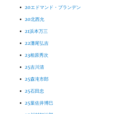
20エドマンド・ブランデン
20北西允
21浜本万三
22灘尾弘吉
23相原秀次
25吉川清
25森滝市郎
25石田忠
25葉佐井博巳