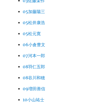
03佐藤栄作
05加藤陽三
05松井康浩
05松元寛
06小倉豊文
07河本一郎
08羽仁五郎
08谷川和穂
09増田善信
10小山祐士