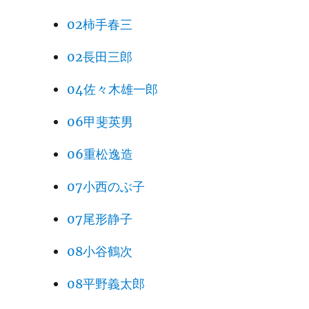
02柿手春三
02長田三郎
04佐々木雄一郎
06甲斐英男
06重松逸造
07小西のぶ子
07尾形静子
08小谷鶴次
08平野義太郎