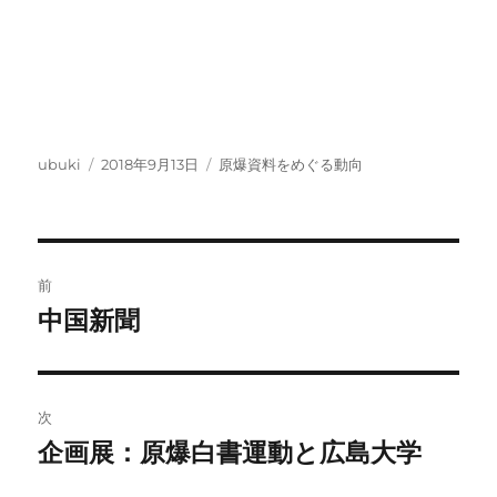
投
投
カ
ubuki
2018年9月13日
原爆資料をめぐる動向
稿
稿
テ
者
日:
ゴ
リ
ー
投
前
稿
中国新聞
前
の
ナ
投
ビ
稿:
次
ゲ
企画展：原爆白書運動と広島大学
次
の