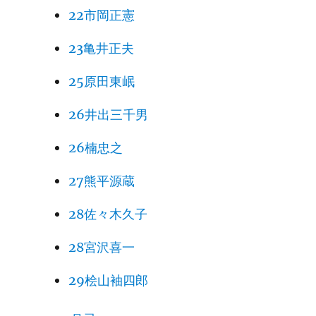
22市岡正憲
23亀井正夫
25原田東岷
26井出三千男
26楠忠之
27熊平源蔵
28佐々木久子
28宮沢喜一
29桧山袖四郎