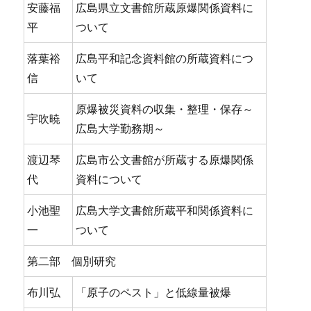
安藤福
広島県立文書館所蔵原爆関係資料に
平
ついて
落葉裕
広島平和記念資料館の所蔵資料につ
信
いて
原爆被災資料の収集・整理・保存～
宇吹暁
広島大学勤務期～
渡辺琴
広島市公文書館が所蔵する原爆関係
代
資料について
小池聖
広島大学文書館所蔵平和関係資料に
一
ついて
第二部 個別研究
布川弘
「原子のペスト」と低線量被爆