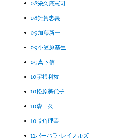
08栄久庵憲司
08雑賀忠義
09加藤新一
09小笠原基生
09真下信一
10宇根利枝
10松原美代子
10森一久
10荒角理宰
11バーバラ･レイノルズ