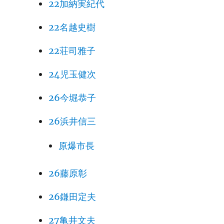
22加納実紀代
22名越史樹
22荘司雅子
24児玉健次
26今堀恭子
26浜井信三
原爆市長
26藤原彰
26鎌田定夫
27亀井文夫