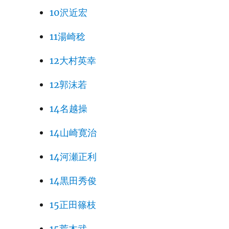
10沢近宏
11湯崎稔
12大村英幸
12郭沫若
14名越操
14山崎寛治
14河瀬正利
14黒田秀俊
15正田篠枝
15荒木武