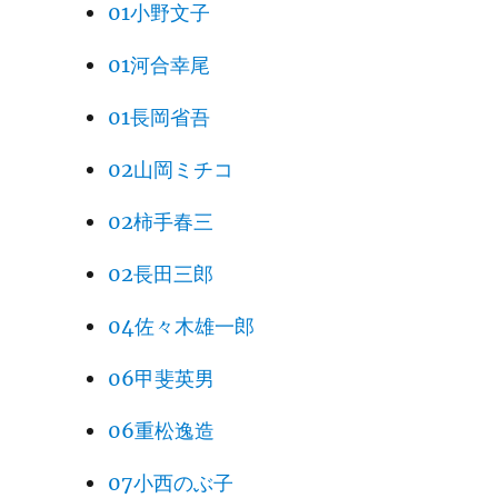
01小野文子
01河合幸尾
01長岡省吾
02山岡ミチコ
02柿手春三
02長田三郎
04佐々木雄一郎
06甲斐英男
06重松逸造
07小西のぶ子