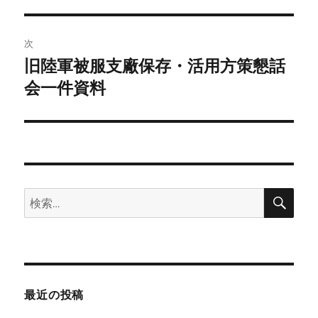
の
ナ
投
ビ
稿:
次
ゲ
旧陸軍被服支廠保存・活用方策懇話
次
の
会一件資料
ー
投
シ
稿:
ョ
ン
検
検
索
索:
最近の投稿