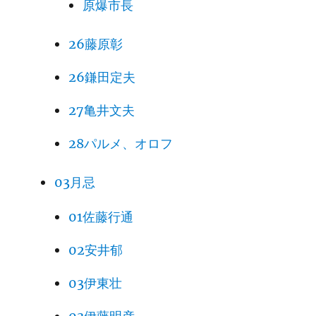
原爆市長
26藤原彰
26鎌田定夫
27亀井文夫
28パルメ、オロフ
03月忌
01佐藤行通
02安井郁
03伊東壮