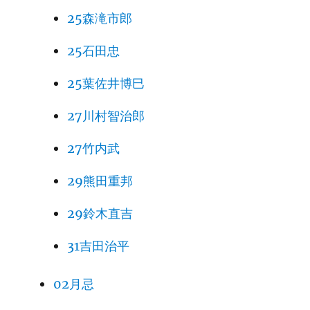
25森滝市郎
25石田忠
25葉佐井博巳
27川村智治郎
27竹内武
29熊田重邦
29鈴木直吉
31吉田治平
02月忌