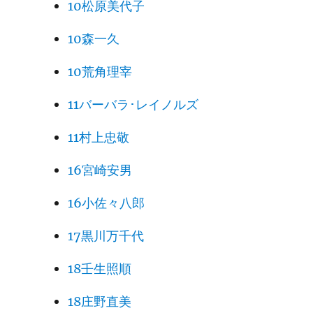
10松原美代子
10森一久
10荒角理宰
11バーバラ･レイノルズ
11村上忠敬
16宮崎安男
16小佐々八郎
17黒川万千代
18壬生照順
18庄野直美