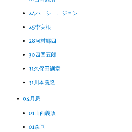
24ハーシー、ジョン
25李実根
28河村郷四
30四国五郎
31久保田訓章
31川本義隆
04月忌
01山西義政
01森亘