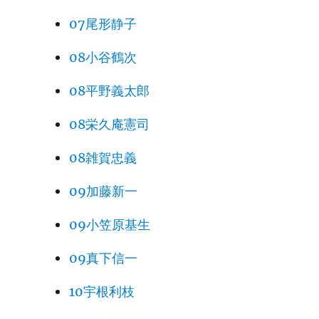
07尾形静子
08小谷鶴次
08平野義太郎
08栄久庵憲司
08雑賀忠義
09加藤新一
09小笠原基生
09真下信一
10宇根利枝