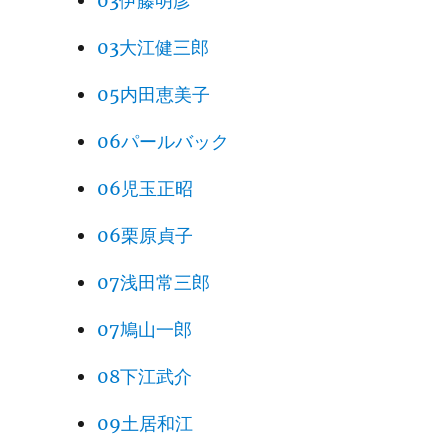
03伊藤明彦
03大江健三郎
05内田恵美子
06パールバック
06児玉正昭
06栗原貞子
07浅田常三郎
07鳩山一郎
08下江武介
09土居和江