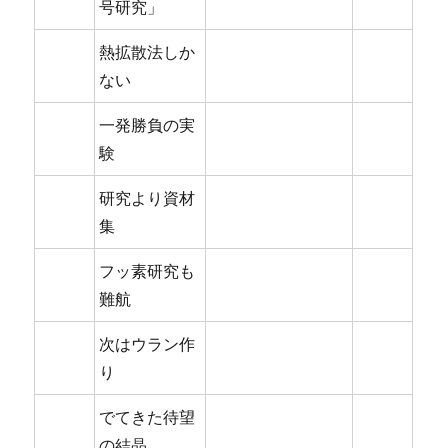
号研究」
熱拡散法しか
ない
一発勝負の実
験
研究より資材
集
フッ素研究も
難航
次はウラン作
り
でてきた待望
の結晶