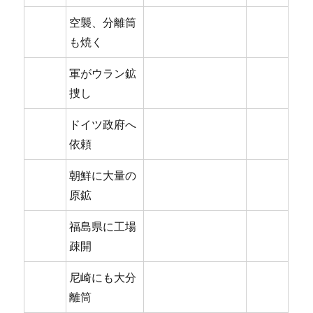
空襲、分離筒
も焼く
軍がウラン鉱
捜し
ドイツ政府へ
依頼
朝鮮に大量の
原鉱
福島県に工場
疎開
尼崎にも大分
離筒