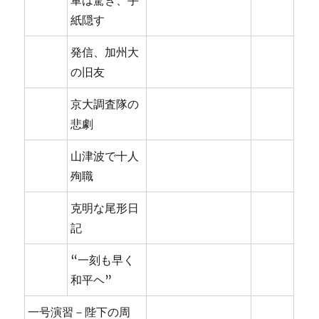
軍は驚き、手
紙隠す
発信、加州大
の旧友
京大調査隊の
悲劇
山津波で十人
殉職
克明な尾形日
記
“一刻も早く
和平ヘ”
一号演習－陛下の周