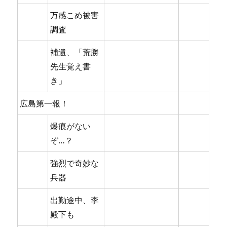
万感こめ被害
調査
補遺、「荒勝
先生覚え書
き」
広島第一報！
爆痕がない
ぞ…？
強烈で奇妙な
兵器
出勤途中、李
殿下も