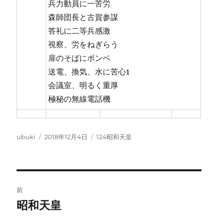
兵力動員に一苦労
森師団長と古賀参謀
答礼に二等兵感激
視察、労をねぎらう
扉のそばにボンベ
送電、換気、水に苦心1
会議室、明るく重厚
極秘の無線電話機
投
投
カ
ubuki
2018年12月4日
124昭和天皇
稿
稿
テ
者
日:
ゴ
リ
ー
投
前
稿
昭和天皇
前