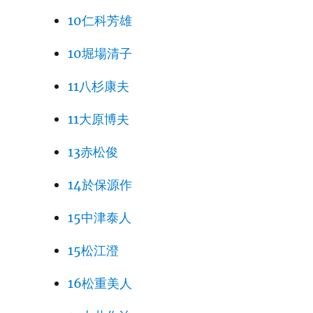
10仁科芳雄
10堀場清子
11八杉康夫
11大原博夫
13赤松俊
14於保源作
15中津泰人
15松江澄
16松重美人