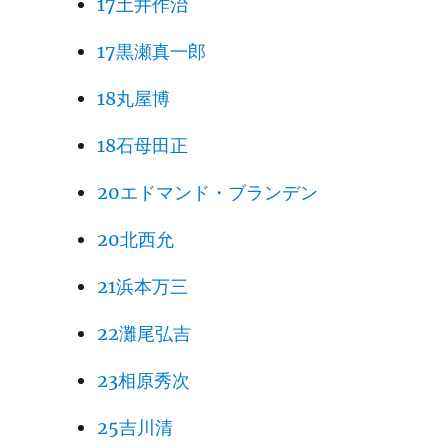
17土井作治
17黒瀬真一郎
18丸屋博
18石母田正
20エドマンド・ブランデン
20北西允
21浜本万三
22灘尾弘吉
23相原秀次
25吉川清