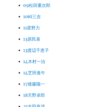
09松田重次郎
10峠三吉
11星野力
13原民喜
13渡辺千恵子
14木村一治
14芝田進午
17後藤陽一
18天野卓郎
21吉田嘉清