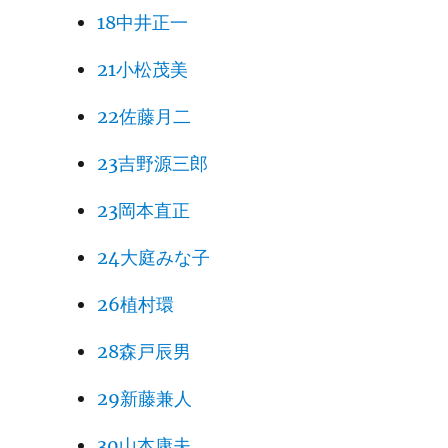
18中井正一
21小松茂美
22佐藤月二
23吉野源三郎
23岡本直正
24大庭みな子
26植村環
28森戸辰男
29新藤兼人
30山本康夫