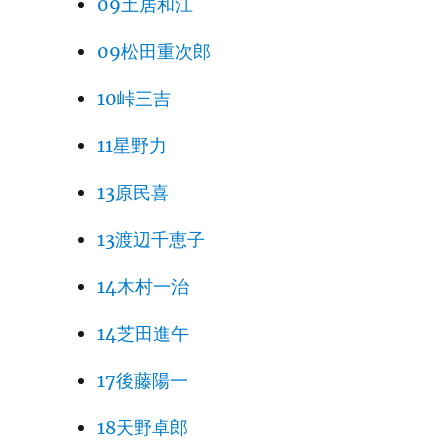
09土居和江
09松田重次郎
10峠三吉
11星野力
13原民喜
13渡辺千恵子
14木村一治
14芝田進午
17後藤陽一
18天野卓郎