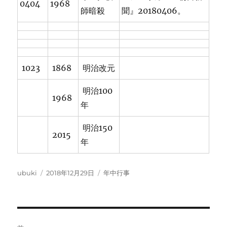
0404
1968
師暗殺
聞』20180406。
1023
1868
明治改元
明治100
1968
年
明治150
2015
年
投
投
カ
ubuki
2018年12月29日
年中行事
稿
稿
テ
者
日:
ゴ
リ
ー
投