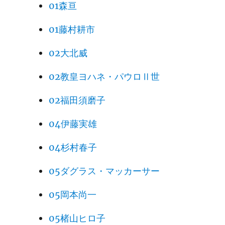
01森亘
01藤村耕市
02大北威
02教皇ヨハネ・パウロⅡ世
02福田須磨子
04伊藤実雄
04杉村春子
05ダグラス・マッカーサー
05岡本尚一
05楮山ヒロ子