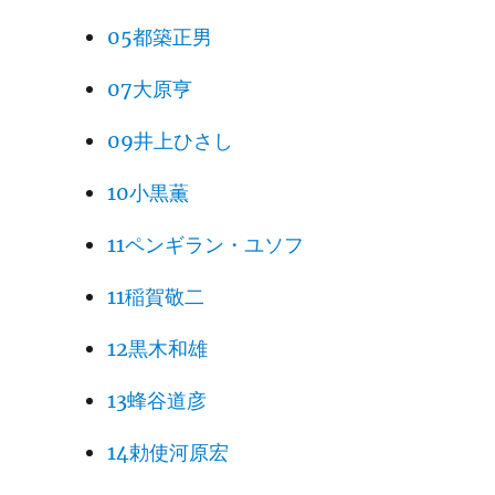
05都築正男
07大原亨
09井上ひさし
10小黒薫
11ペンギラン・ユソフ
11稲賀敬二
12黒木和雄
13蜂谷道彦
14勅使河原宏