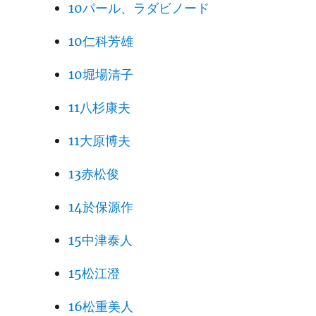
10パール、ラダビノード
10仁科芳雄
10堀場清子
11八杉康夫
11大原博夫
13赤松俊
14於保源作
15中津泰人
15松江澄
16松重美人