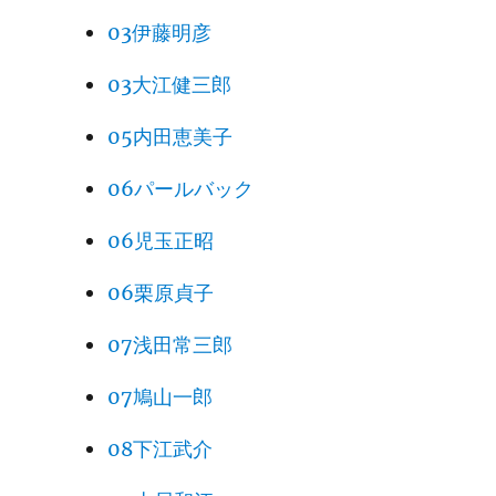
03伊藤明彦
03大江健三郎
05内田恵美子
06パールバック
06児玉正昭
06栗原貞子
07浅田常三郎
07鳩山一郎
08下江武介