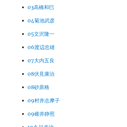
03高橋和巳
04菊池武彦
05文沢隆一
06渡辺忠雄
07大内五良
08伏見康治
08砂原格
09村井志摩子
09碓井静照