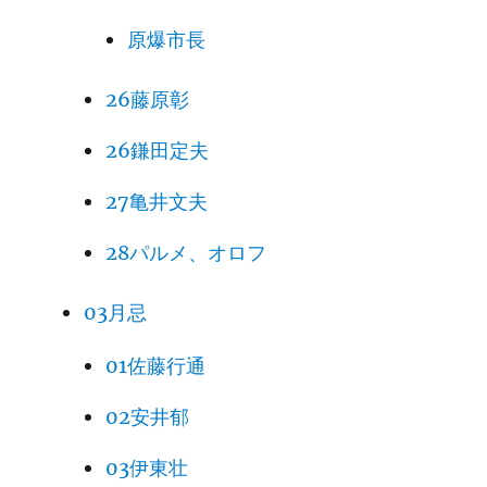
原爆市長
26藤原彰
26鎌田定夫
27亀井文夫
28パルメ、オロフ
03月忌
01佐藤行通
02安井郁
03伊東壮