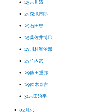
25吉川清
25森滝市郎
25石田忠
25葉佐井博巳
27川村智治郎
27竹内武
29熊田重邦
29鈴木直吉
31吉田治平
02月忌