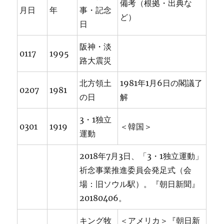
備考（根拠・出典な
月日
年
事・記念
ど）
日
阪神・淡
0117
1995
路大震災
北方領土
1981年1月6日の閣議了
0207
1981
の日
解
3・1独立
0301
1919
＜韓国＞
運動
2018年7月3日、「3・1独立運動」
祈念事業推進委員会発足式（会
場：旧ソウル駅）。『朝日新聞』
20180406。
キング牧
＜アメリカ＞『朝日新