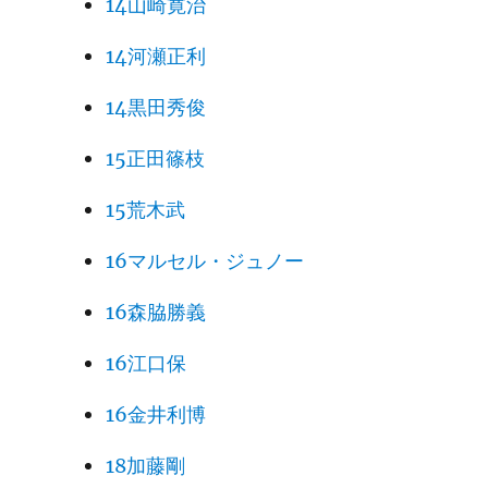
14山崎寛治
14河瀬正利
14黒田秀俊
15正田篠枝
15荒木武
16マルセル・ジュノー
16森脇勝義
16江口保
16金井利博
18加藤剛