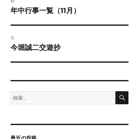
前
稿
年中行事一覧（11月）
前
の
ナ
投
ビ
稿:
次
ゲ
今堀誠二交遊抄
次
の
ー
投
シ
稿:
ョ
検
検
ン
索
索:
最近の投稿