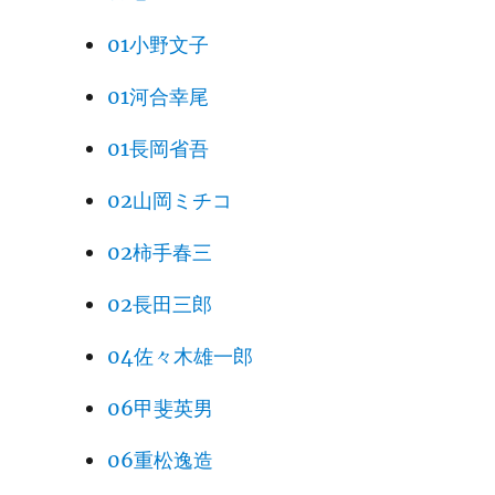
01小野文子
01河合幸尾
01長岡省吾
02山岡ミチコ
02柿手春三
02長田三郎
04佐々木雄一郎
06甲斐英男
06重松逸造