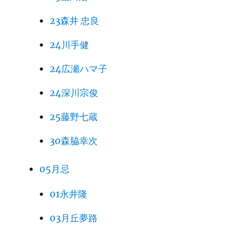
23森井 忠良
24川手健
24広瀬ハマ子
24深川宗俊
25藤野七蔵
30森脇幸次
05月忌
01永井隆
03月丘夢路