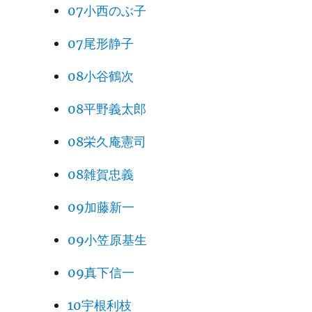
07小西のぶ子
07尾形静子
08小谷鶴次
08平野義太郎
08栄久庵憲司
08雑賀忠義
09加藤新一
09小笠原基生
09真下信一
10宇根利枝