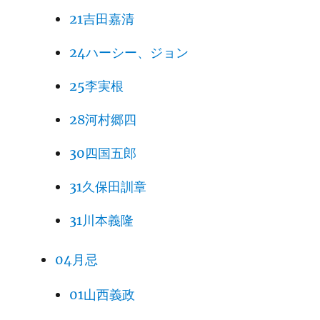
21吉田嘉清
24ハーシー、ジョン
25李実根
28河村郷四
30四国五郎
31久保田訓章
31川本義隆
04月忌
01山西義政