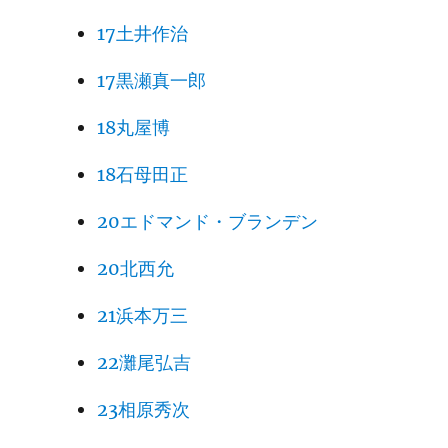
17土井作治
17黒瀬真一郎
18丸屋博
18石母田正
20エドマンド・ブランデン
20北西允
21浜本万三
22灘尾弘吉
23相原秀次