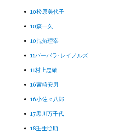
10松原美代子
10森一久
10荒角理宰
11バーバラ･レイノルズ
11村上忠敬
16宮崎安男
16小佐々八郎
17黒川万千代
18壬生照順