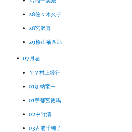
27熊平源蔵
28佐々木久子
28宮沢喜一
29桧山袖四郎
07月忌
？？村上経行
01加納竜一
01宇都宮徳馬
02中野清一
03古浦千穂子