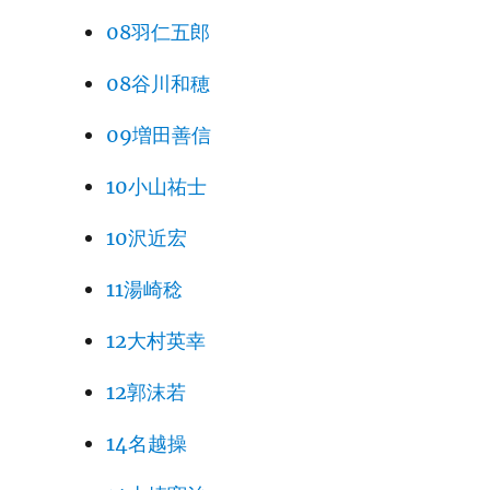
08羽仁五郎
08谷川和穂
09増田善信
10小山祐士
10沢近宏
11湯崎稔
12大村英幸
12郭沫若
14名越操