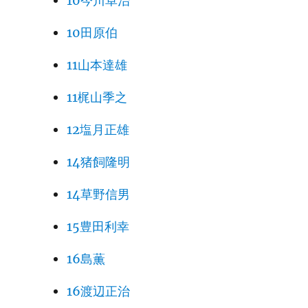
10今川卓治
10田原伯
11山本達雄
11梶山季之
12塩月正雄
14猪飼隆明
14草野信男
15豊田利幸
16島薫
16渡辺正治