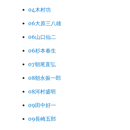
04木村功
06大原三八雄
06山口仙二
06杉本春生
07朝尾直弘
08朝永振一郎
08河村盛明
09田中好一
09長崎五郎