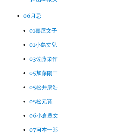
06月忌
01嘉屋文子
01小島丈兒
03佐藤栄作
05加藤陽三
05松井康浩
05松元寛
06小倉豊文
07河本一郎