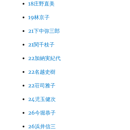
18庄野直美
19林京子
21下中弥三郎
21関千枝子
22加納実紀代
22名越史樹
22荘司雅子
24児玉健次
26今堀恭子
26浜井信三