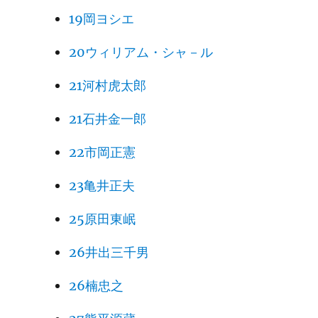
19岡ヨシエ
20ウィリアム・シャ－ル
21河村虎太郎
21石井金一郎
22市岡正憲
23亀井正夫
25原田東岷
26井出三千男
26楠忠之