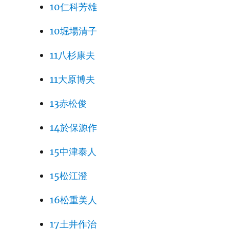
10仁科芳雄
10堀場清子
11八杉康夫
11大原博夫
13赤松俊
14於保源作
15中津泰人
15松江澄
16松重美人
17土井作治