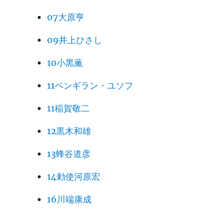
07大原亨
09井上ひさし
10小黒薫
11ペンギラン・ユソフ
11稲賀敬二
12黒木和雄
13蜂谷道彦
14勅使河原宏
16川端康成