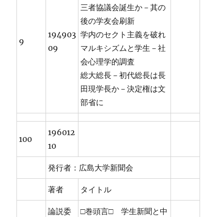
三者協議会誕生か－其の
後の学友会刷新
194903
学内のセクト主義を破れ
9
09
マルキシズムと学生－社
会心理学的調査
総大総長－初代総長は長
田現学長か－決定権は文
部省に
196012
100
10
発行者：広島大学新聞会
著者
タイトル
論説委
□巻頭言□ 学生新聞と中