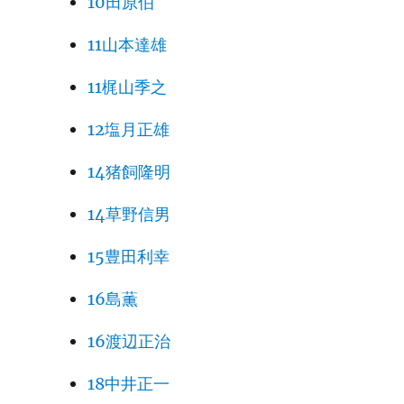
10田原伯
11山本達雄
11梶山季之
12塩月正雄
14猪飼隆明
14草野信男
15豊田利幸
16島薫
16渡辺正治
18中井正一