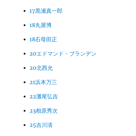
17黒瀬真一郎
18丸屋博
18石母田正
20エドマンド・ブランデン
20北西允
21浜本万三
22灘尾弘吉
23相原秀次
25吉川清