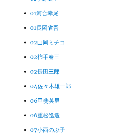
01河合幸尾
01長岡省吾
02山岡ミチコ
02柿手春三
02長田三郎
04佐々木雄一郎
06甲斐英男
06重松逸造
07小西のぶ子