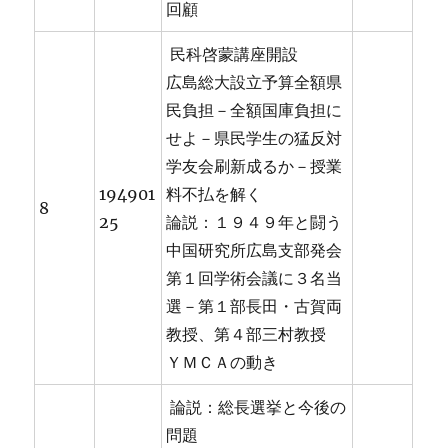
回顧
民科啓蒙講座開設
広島総大設立予算全額県
民負担－全額国庫負担に
せよ－県民学生の猛反対
学友会刷新成るか－授業
194901
料不払を解く
8
25
論説：１９４９年と闘う
中国研究所広島支部発会
第１回学術会議に３名当
選－第１部長田・古賀両
教授、第４部三村教授
ＹＭＣＡの動き
論説：総長選挙と今後の
問題