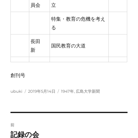
員会
立
特集・教育の危機を考え
る
長田
国民教育の大道
新
創刊号
投
投
カ
ubuki
2019年5月14日
1947年
,
広島大学新聞
稿
稿
テ
者
日:
ゴ
リ
ー
投
前
稿
記録の会
前