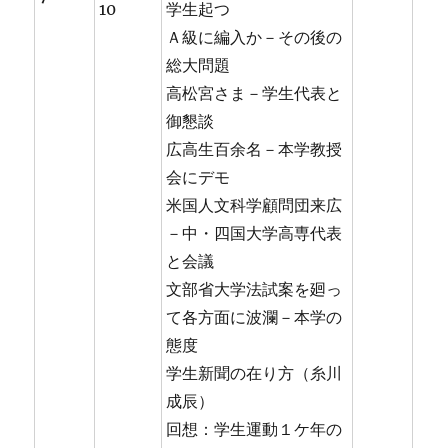
10
学生起つ
Ａ級に編入か－その後の
総大問題
高松宮さま－学生代表と
御懇談
広高生百余名－本学教授
会にデモ
米国人文科学顧問団来広
－中・四国大学高専代表
と会議
文部省大学法試案を廻っ
て各方面に波瀾－本学の
態度
学生新聞の在り方（糸川
成辰）
回想：学生運動１ケ年の