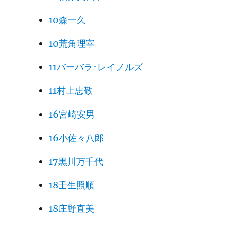
10森一久
10荒角理宰
11バーバラ･レイノルズ
11村上忠敬
16宮崎安男
16小佐々八郎
17黒川万千代
18壬生照順
18庄野直美