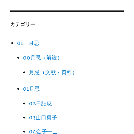
カテゴリー
01 月忌
00月忌（解説）
月忌（文献・資料）
01月忌
02日詰忍
03山口勇子
04金子一士