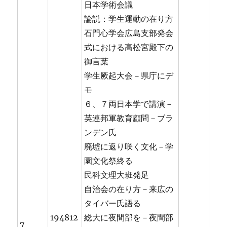
日本学術会議
論説：学生運動の在り方
石門心学会広島支部発会
式における高松宮殿下の
御言葉
学生厥起大会－県庁にデ
モ
６、７両日本学で講演－
英連邦軍教育顧問－ブラ
ンデン氏
廃墟に返り咲く文化－学
園文化祭終る
民科文理大班発足
自治会の在り方－来広の
タイバー氏語る
194812
総大に夜間部を－夜間部
7