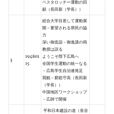
ペスタロッチー運動の回
顧（長田新（学長））
総合大学目差して運動展
開－要望される県民の協
力
深い御造詣－御進講の両
教授は語る
194801
ようこそ陛下広島へ
3
15
全国学生運動の統一なる
－広島学生自治連発足
我観－窮処守高（長田新
（学長））
中国地区ワークショップ
－広師で開催
平和日本建設の道（長谷