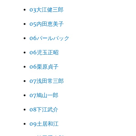
03大江健三郎
05内田恵美子
06パールバック
06児玉正昭
06栗原貞子
07浅田常三郎
07鳩山一郎
08下江武介
09土居和江