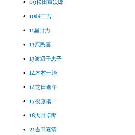
09松田重次郎
10峠三吉
11星野力
13原民喜
13渡辺千恵子
14木村一治
14芝田進午
17後藤陽一
18天野卓郎
21吉田嘉清