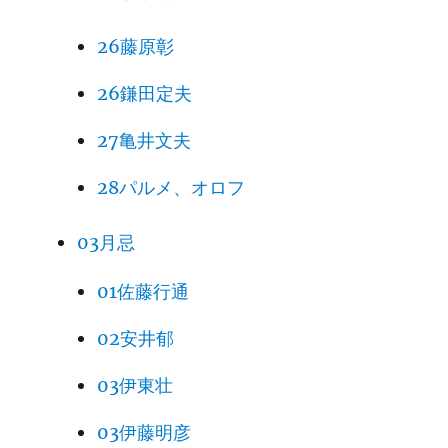
26藤原彰
26鎌田定夫
27亀井文夫
28パルメ、オロフ
03月忌
01佐藤行通
02安井郁
03伊東壮
03伊藤明彦