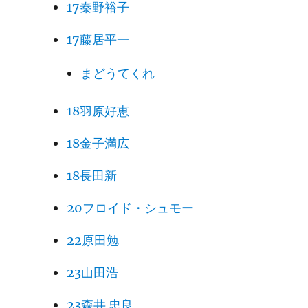
17秦野裕子
17藤居平一
まどうてくれ
18羽原好恵
18金子満広
18長田新
20フロイド・シュモー
22原田勉
23山田浩
23森井 忠良