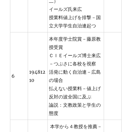
二）
イールズ氏来広
授業料値上げを排撃－国
立大学学生自治連起つ
本年度学士院賞－藤原教
授受賞
ＣＩＥイールズ博士来広
－つぶさに各校を視察
194812
活発に動く自治連－広島
6
10
の場合
払えない授業料－値上げ
反対の波全国に及ぶ
論説：文教政策と学生の
態度
本学から４教授を推薦－