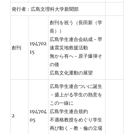
発行者：広島文理科大学新聞部
創刊を祝う（長田新（学
長））
広島学生連合会結成－早
194702
創刊
速震災地救援活動
15
無から有へ－原子爆弾そ
の後
広島文化運動の展望
広島学生連合ついに誕生
－盛上がる学生の熱意を
この一線に
194704
広島学生連合規約
2
05
不適格教授をめぐり学生
再び動く－教・倫の立場