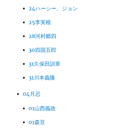
24ハーシー、ジョン
25李実根
28河村郷四
30四国五郎
31久保田訓章
31川本義隆
04月忌
01山西義政
01森亘