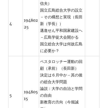
信夫）
国立広島総合大学の設立
－その構想と実現（長田
194802
4
新（学長））
25
邁進せん平和国家建設へ
－広島学徒大会開かる
国立総合大学は何故広島
に必要か？
ペスタロッチー運動の回
顧（承前）（長田新）
決定は６月中か－其の後
の総合大学問題
論説：大学の自治と学問
194805
5
の自由
15
新教育の方向（今堀誠