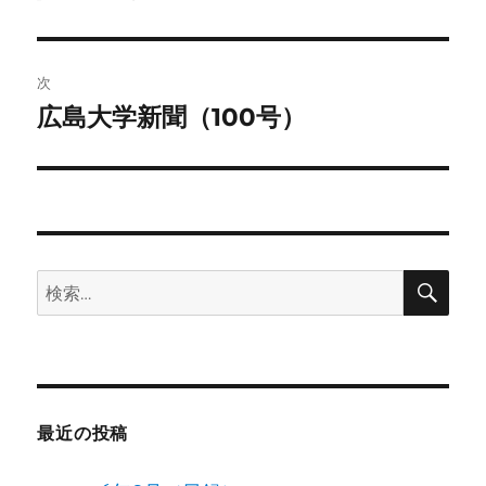
の
ナ
投
ビ
稿:
次
ゲ
広島大学新聞（100号）
次
の
ー
投
シ
稿:
ョ
検
検
ン
索
索:
最近の投稿