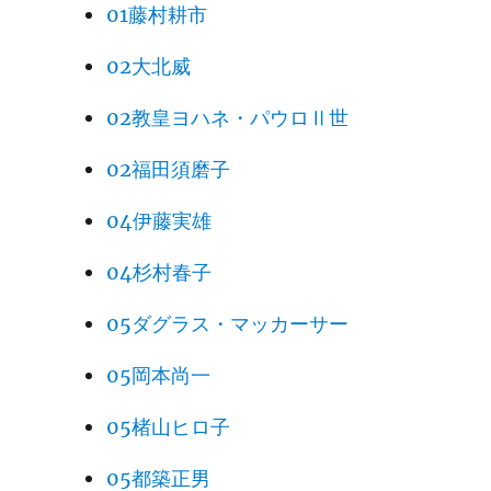
01藤村耕市
02大北威
02教皇ヨハネ・パウロⅡ世
02福田須磨子
04伊藤実雄
04杉村春子
05ダグラス・マッカーサー
05岡本尚一
05楮山ヒロ子
05都築正男