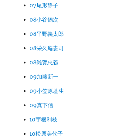
07尾形静子
08小谷鶴次
08平野義太郎
08栄久庵憲司
08雑賀忠義
09加藤新一
09小笠原基生
09真下信一
10宇根利枝
10松原美代子