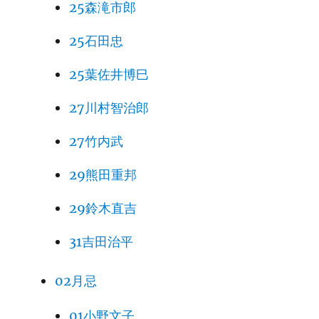
25森滝市郎
25石田忠
25葉佐井博巳
27川村智治郎
27竹内武
29熊田重邦
29鈴木直吉
31吉田治平
02月忌
01小野文子