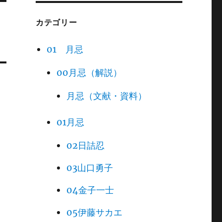
カテゴリー
01 月忌
00月忌（解説）
月忌（文献・資料）
01月忌
02日詰忍
03山口勇子
04金子一士
05伊藤サカエ