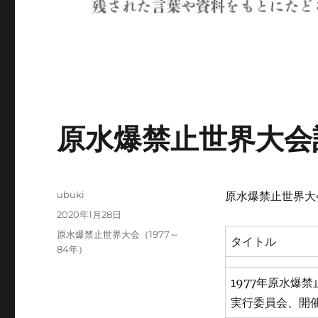
原水爆禁止世界大会記
投
ubuki
原水爆禁止世界大
稿
投
2020年1月28日
者
稿
カ
原水爆禁止世界大会（1977～
タイトル
日:
テ
84年）
ゴ
リ
1977年原水爆
ー
実行委員会、開