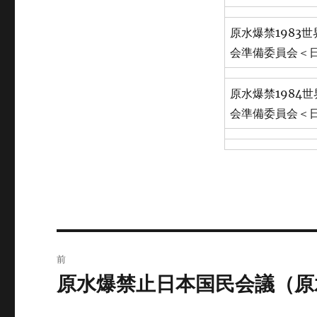
原水爆禁1983
会準備委員会＜
原水爆禁1984
会準備委員会＜
投
前
稿
原水爆禁止日本国民会議（原
前
の
ナ