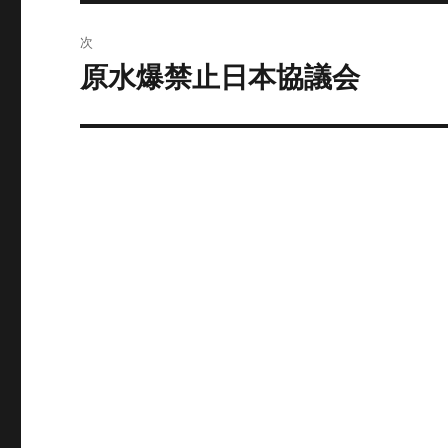
投
ビ
稿:
次
ゲ
原水爆禁止日本協議会
次
の
ー
投
シ
稿:
ョ
ン