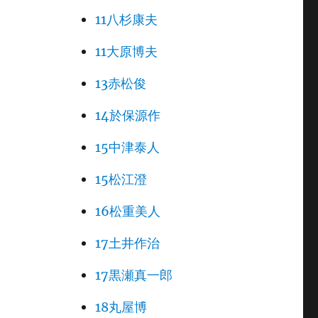
11八杉康夫
11大原博夫
13赤松俊
14於保源作
15中津泰人
15松江澄
16松重美人
17土井作治
17黒瀬真一郎
18丸屋博