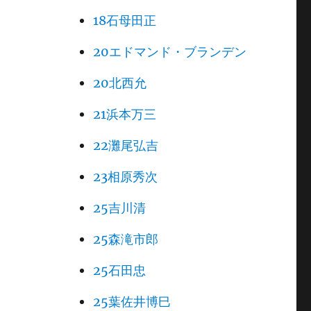
18石母田正
20エドマンド・ブランデン
20北西允
21浜本万三
22灘尾弘吉
23相原秀次
25吉川清
25森滝市郎
25石田忠
25葉佐井博巳