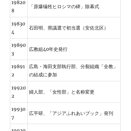
19820
「原爆犠牲ヒロシマの碑」除幕式
8
19830
石田明、県議選で初当選（安佐北区）
4
19890
広教組40年史発行
3
19891
広島・海田支部執行部、分裂組織「全教」
2
の結成に参加
19920
婦人部、「女性部」と名称変更
2
19930
広平研、「アジアふれあいブック」発刊
7
19930