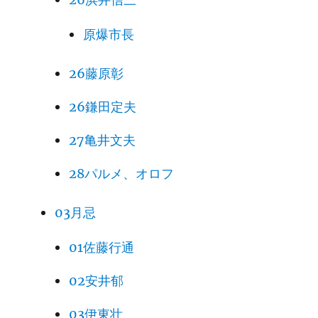
原爆市長
26藤原彰
26鎌田定夫
27亀井文夫
28パルメ、オロフ
03月忌
01佐藤行通
02安井郁
03伊東壮