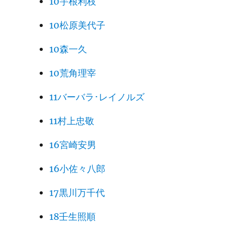
10宇根利枝
10松原美代子
10森一久
10荒角理宰
11バーバラ･レイノルズ
11村上忠敬
16宮崎安男
16小佐々八郎
17黒川万千代
18壬生照順