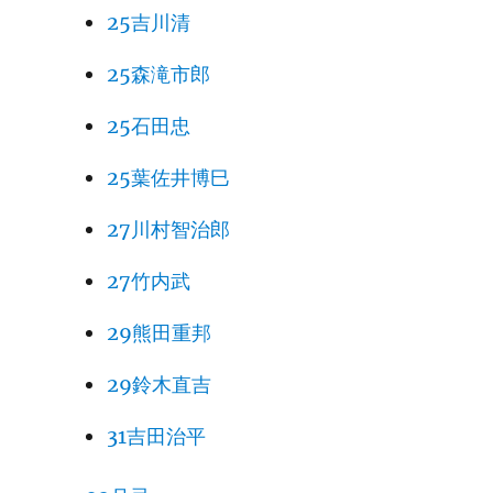
25吉川清
25森滝市郎
25石田忠
25葉佐井博巳
27川村智治郎
27竹内武
29熊田重邦
29鈴木直吉
31吉田治平