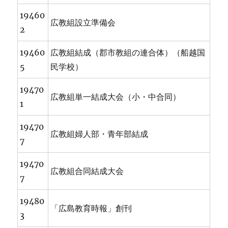
19460
広教組設立準備会
2
19460
広教組結成（郡市教組の連合体）（船越国
5
民学校）
19470
広教組単一結成大会（小・中合同）
1
19470
広教組婦人部・青年部結成
7
19470
広教組合同結成大会
7
19480
「広島教育時報」創刊
3