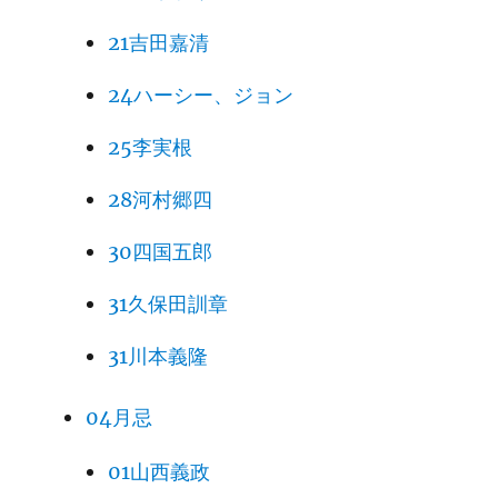
21吉田嘉清
24ハーシー、ジョン
25李実根
28河村郷四
30四国五郎
31久保田訓章
31川本義隆
04月忌
01山西義政