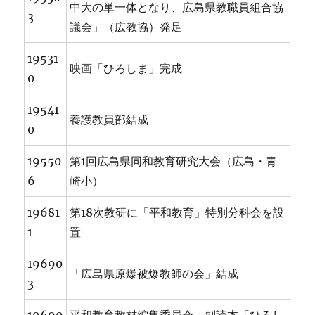
中大の単一体となり、広島県教職員組合協
3
議会」（広教協）発足
19531
映画「ひろしま」完成
0
19541
養護教員部結成
0
19550
第1回広島県同和教育研究大会（広島・青
6
崎小）
19681
第18次教研に「平和教育」特別分科会を設
1
置
19690
「広島県原爆被爆教師の会」結成
3