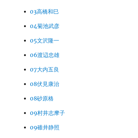
03高橋和巳
04菊池武彦
05文沢隆一
06渡辺忠雄
07大内五良
08伏見康治
08砂原格
09村井志摩子
09碓井静照