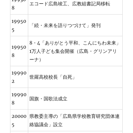
エコード広島竣工、広教組書記局移転
8
19950
「続・未来を語りつづけて」発刊
5
8・4「ありがとう平和、こんにちわ未来」
19950
1万人子ども集会開催（広島・グリンアリ
8
ーナ）
19990
世羅高校校長「自死」
2
19990
国旗・国歌法成立
8
20000
県教委主導の「広島県学校教育研究団体連
5
絡協議会」設立