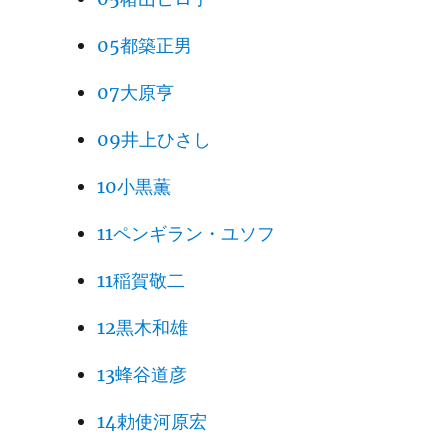
05都築正男
07大原亨
09井上ひさし
10小黒薫
11ペンギラン・ユソフ
11稲賀敬二
12黒木和雄
13蜂谷道彦
14勅使河原宏