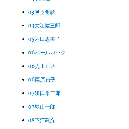
03伊藤明彦
03大江健三郎
05内田恵美子
06パールバック
06児玉正昭
06栗原貞子
07浅田常三郎
07鳩山一郎
08下江武介