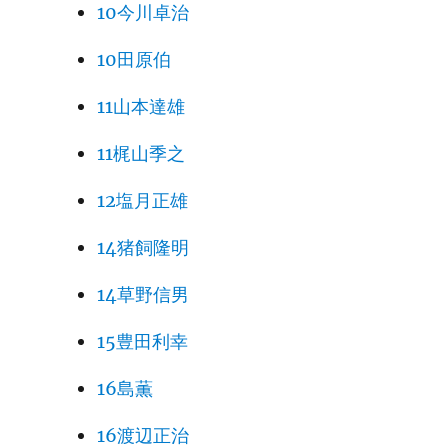
10今川卓治
10田原伯
11山本達雄
11梶山季之
12塩月正雄
14猪飼隆明
14草野信男
15豊田利幸
16島薫
16渡辺正治