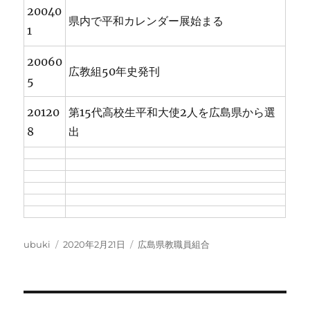
20040
県内で平和カレンダー展始まる
1
20060
広教組50年史発刊
5
20120
第15代高校生平和大使2人を広島県から選
8
出
投
投
カ
ubuki
2020年2月21日
広島県教職員組合
稿
稿
テ
者
日:
ゴ
リ
ー
投