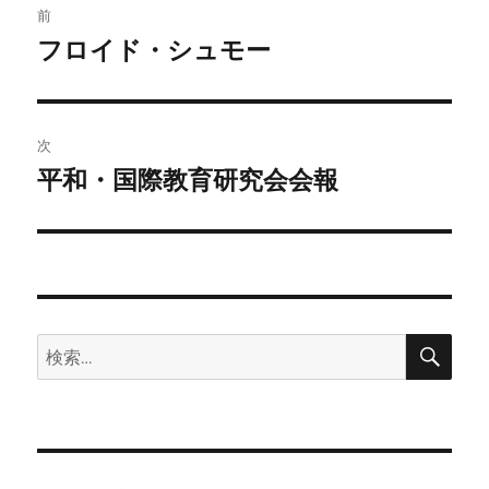
前
稿
フロイド・シュモー
前
の
ナ
投
ビ
稿:
次
ゲ
平和・国際教育研究会会報
次
の
ー
投
シ
稿:
ョ
検
検
ン
索
索: