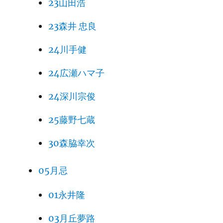
23山田浩
23森井 忠良
24川手健
24広瀬ハマ子
24深川宗俊
25藤野七蔵
30森脇幸次
05月忌
01永井隆
03月丘夢路