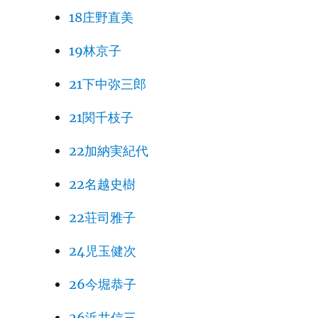
18庄野直美
19林京子
21下中弥三郎
21関千枝子
22加納実紀代
22名越史樹
22荘司雅子
24児玉健次
26今堀恭子
26浜井信三