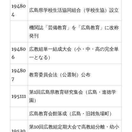
19480
広島県学校生活協同組合（学校生協）設立
4
機関誌「芸備教育」を「広島教育」に改称
発刊
19480
広教組単一結成大会（小・中・高の完全単
6
一となる）
19480
教育委員会法（公選制）公布
7
第1回広島県教育研究集会（広島・進徳学
195111
園）
広島教育会館落成（広島・旧雑魚場町）
第10回広教組定期大会で高教組分離・幼小
19530