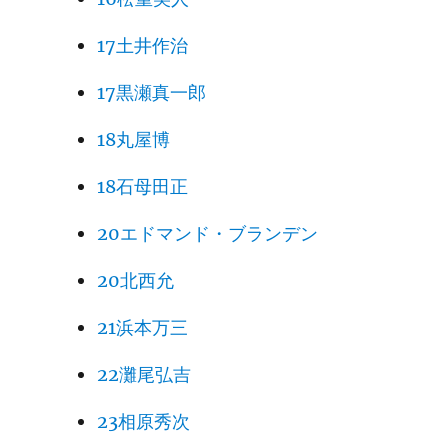
17土井作治
17黒瀬真一郎
18丸屋博
18石母田正
20エドマンド・ブランデン
20北西允
21浜本万三
22灘尾弘吉
23相原秀次