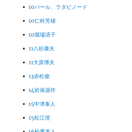
10パール、ラダビノード
10仁科芳雄
10堀場清子
11八杉康夫
11大原博夫
13赤松俊
14於保源作
15中津泰人
15松江澄
16松重美人