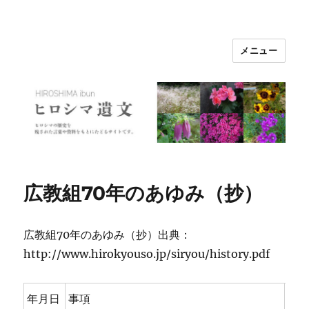
メニュー
ヒロシマ遺文
広教組70年のあゆみ（抄）
広教組70年のあゆみ（抄）出典：
http://www.hirokyouso.jp/siryou/history.pdf
年月日
事項