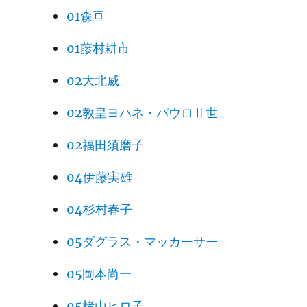
01森亘
01藤村耕市
02大北威
02教皇ヨハネ・パウロⅡ世
02福田須磨子
04伊藤実雄
04杉村春子
05ダグラス・マッカーサー
05岡本尚一
05楮山ヒロ子