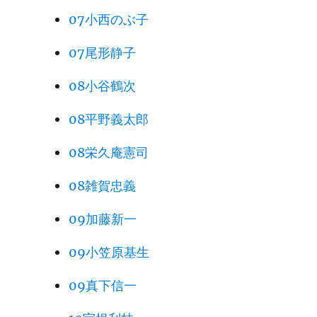
07小西のぶ子
07尾形静子
08小谷鶴次
08平野義太郎
08栄久庵憲司
08雑賀忠義
09加藤新一
09小笠原基生
09真下信一