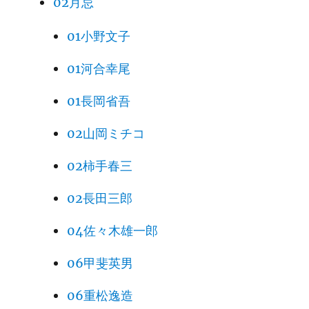
02月忌
01小野文子
01河合幸尾
01長岡省吾
02山岡ミチコ
02柿手春三
02長田三郎
04佐々木雄一郎
06甲斐英男
06重松逸造