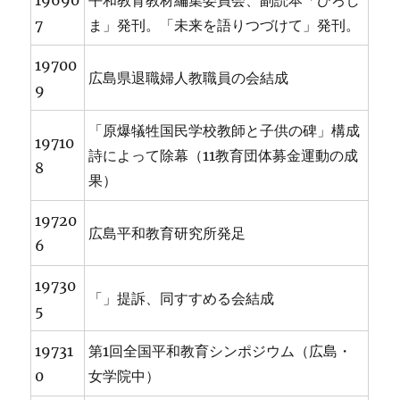
19690
平和教育教材編集委員会、副読本「ひろし
7
ま」発刊。「未来を語りつづけて」発刊。
19700
広島県退職婦人教職員の会結成
9
「原爆犠牲国民学校教師と子供の碑」構成
19710
詩によって除幕（11教育団体募金運動の成
8
果）
19720
広島平和教育研究所発足
6
19730
「」提訴、同すすめる会結成
5
19731
第1回全国平和教育シンポジウム（広島・
0
女学院中）