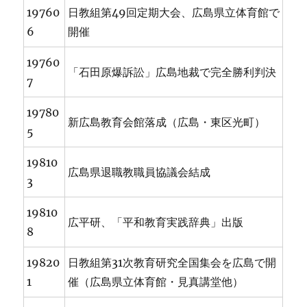
19760
日教組第49回定期大会、広島県立体育館で
6
開催
19760
「石田原爆訴訟」広島地裁で完全勝利判決
7
19780
新広島教育会館落成（広島・東区光町）
5
19810
広島県退職教職員協議会結成
3
19810
広平研、「平和教育実践辞典」出版
8
19820
日教組第31次教育研究全国集会を広島で開
1
催（広島県立体育館・見真講堂他）