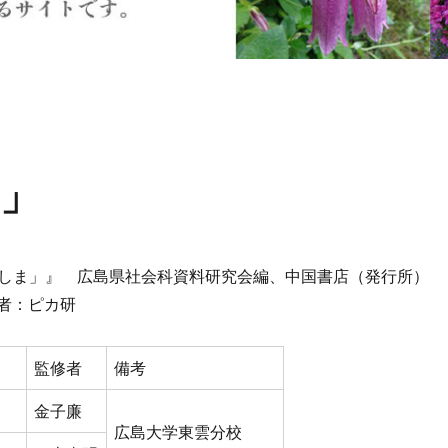
」
しま」』 広島県社会科資料研究会編、中国書店（発行所）
蔵者：ピカ研
監修者
備考
金子廉
広島大学東雲分校