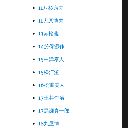
11八杉康夫
11大原博夫
13赤松俊
14於保源作
15中津泰人
15松江澄
16松重美人
17土井作治
17黒瀬真一郎
18丸屋博