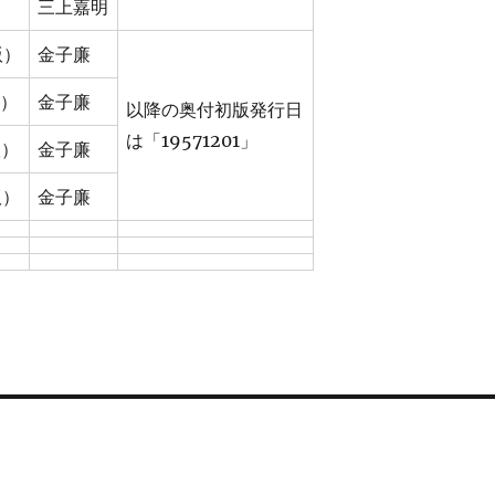
三上嘉明
版）
金子廉
版）
金子廉
以降の奥付初版発行日
は「19571201」
版）
金子廉
版）
金子廉