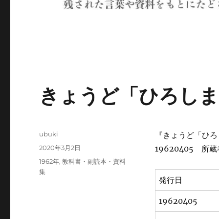
きょうど「ひろしま
投
ubuki
『きょうど「ひろ
稿
投
2020年3月2日
19620405 所
者
稿
カ
1962年
,
教科書・副読本・資料
日:
テ
集
発行日
ゴ
リ
19620405
ー