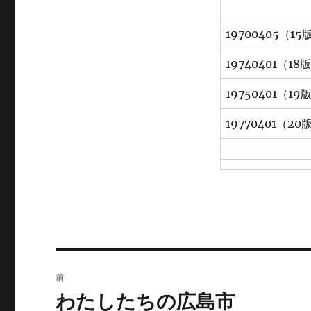
19700405（15
19740401（18
19750401（19
19770401（20
投
前
稿
わたしたちの広島市
前