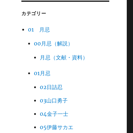
カテゴリー
01 月忌
00月忌（解説）
月忌（文献・資料）
01月忌
02日詰忍
03山口勇子
04金子一士
05伊藤サカエ