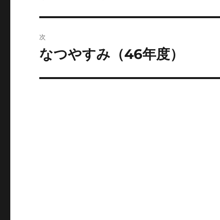
の
ナ
投
ビ
稿:
次
ゲ
なつやすみ（46年度）
次
の
ー
投
シ
稿:
ョ
ン