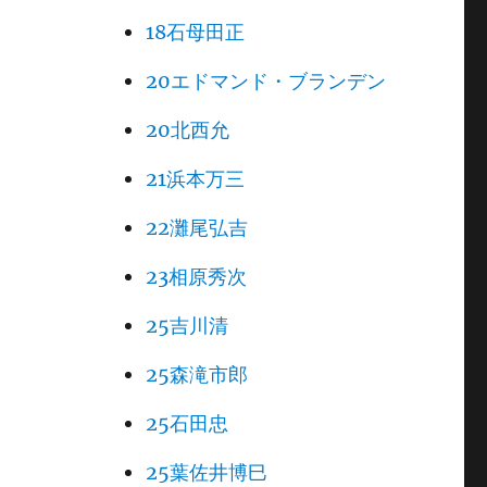
18石母田正
20エドマンド・ブランデン
20北西允
21浜本万三
22灘尾弘吉
23相原秀次
25吉川清
25森滝市郎
25石田忠
25葉佐井博巳