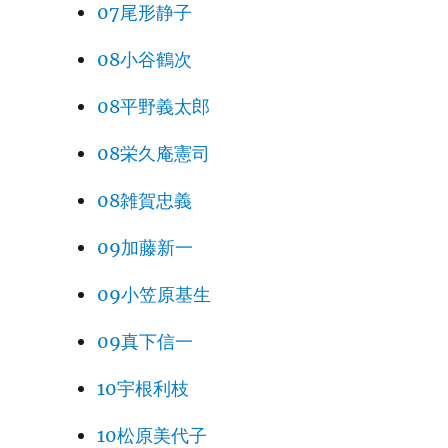
07尾形静子
08小谷鶴次
08平野義太郎
08栄久庵憲司
08雑賀忠義
09加藤新一
09小笠原基生
09真下信一
10宇根利枝
10松原美代子