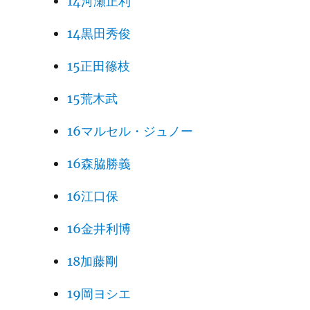
14河瀬正利
14黒田秀俊
15正田篠枝
15荒木武
16マルセル・ジュノー
16森脇勝義
16江口保
16金井利博
18加藤剛
19岡ヨシエ