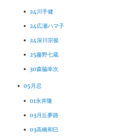
24川手健
24広瀬ハマ子
24深川宗俊
25藤野七蔵
30森脇幸次
05月忌
01永井隆
03月丘夢路
03高橋和巳