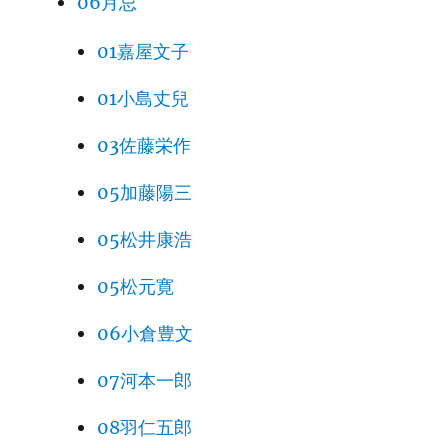
06月忌
01嘉屋文子
01小島丈兒
03佐藤栄作
05加藤陽三
05松井康浩
05松元寛
06小倉豊文
07河本一郎
08羽仁五郎