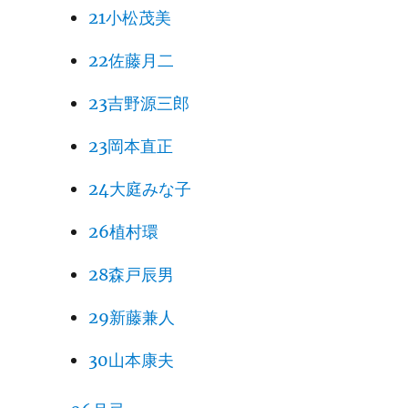
21小松茂美
22佐藤月二
23吉野源三郎
23岡本直正
24大庭みな子
26植村環
28森戸辰男
29新藤兼人
30山本康夫