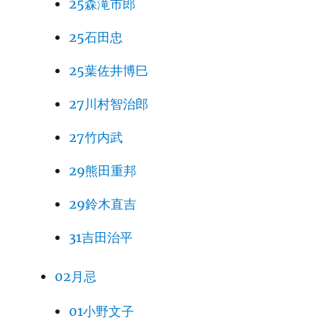
25森滝市郎
25石田忠
25葉佐井博巳
27川村智治郎
27竹内武
29熊田重邦
29鈴木直吉
31吉田治平
02月忌
01小野文子