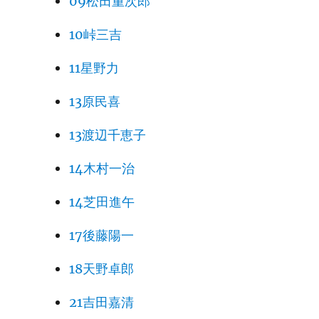
09松田重次郎
10峠三吉
11星野力
13原民喜
13渡辺千恵子
14木村一治
14芝田進午
17後藤陽一
18天野卓郎
21吉田嘉清