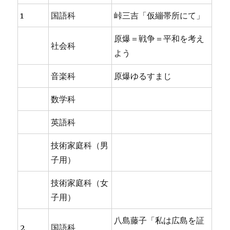
1
国語科
峠三吉「仮繃帯所にて」
原爆＝戦争＝平和を考え
社会科
よう
音楽科
原爆ゆるすまじ
数学科
英語科
技術家庭科（男
子用）
技術家庭科（女
子用）
八島藤子「私は広島を証
2
国語科