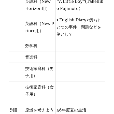
英語科（New
“A Little Boy”(Takehik
Horizon用）
o Fujimoto)
1.English Diary<例>ひ
英語科（New P
とつの事件・問題などを
rince用）
例として
数学科
音楽科
技術家庭科（男
子用）
技術家庭科（女
子用）
別冊
原爆を考えよう
46年度夏の生活