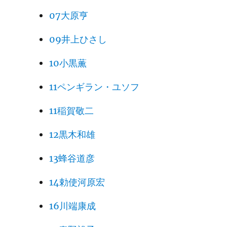
07大原亨
09井上ひさし
10小黒薫
11ペンギラン・ユソフ
11稲賀敬二
12黒木和雄
13蜂谷道彦
14勅使河原宏
16川端康成