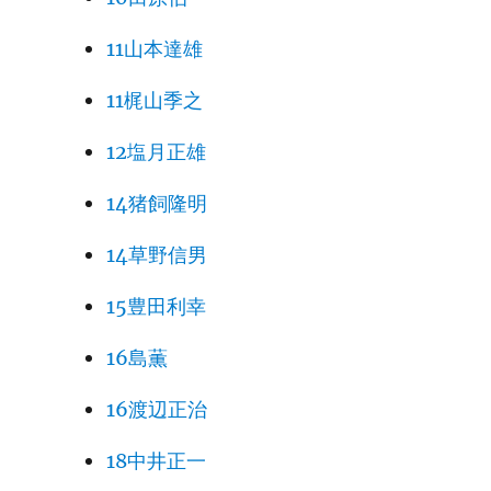
11山本達雄
11梶山季之
12塩月正雄
14猪飼隆明
14草野信男
15豊田利幸
16島薫
16渡辺正治
18中井正一