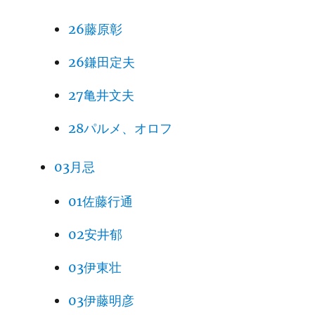
26藤原彰
26鎌田定夫
27亀井文夫
28パルメ、オロフ
03月忌
01佐藤行通
02安井郁
03伊東壮
03伊藤明彦