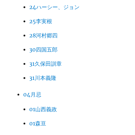
24ハーシー、ジョン
25李実根
28河村郷四
30四国五郎
31久保田訓章
31川本義隆
04月忌
01山西義政
01森亘