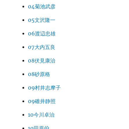
04菊池武彦
05文沢隆一
06渡辺忠雄
07大内五良
08伏見康治
08砂原格
09村井志摩子
09碓井静照
10今川卓治
10田原伯