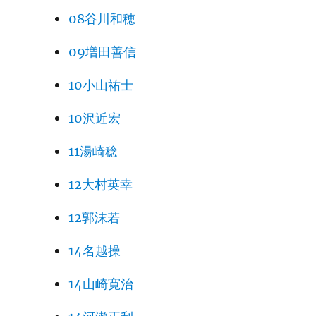
08谷川和穂
09増田善信
10小山祐士
10沢近宏
11湯崎稔
12大村英幸
12郭沫若
14名越操
14山崎寛治