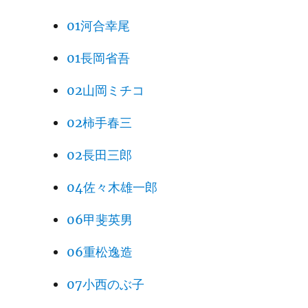
01河合幸尾
01長岡省吾
02山岡ミチコ
02柿手春三
02長田三郎
04佐々木雄一郎
06甲斐英男
06重松逸造
07小西のぶ子