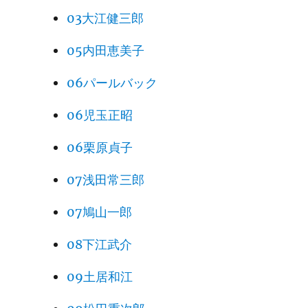
03大江健三郎
05内田恵美子
06パールバック
06児玉正昭
06栗原貞子
07浅田常三郎
07鳩山一郎
08下江武介
09土居和江