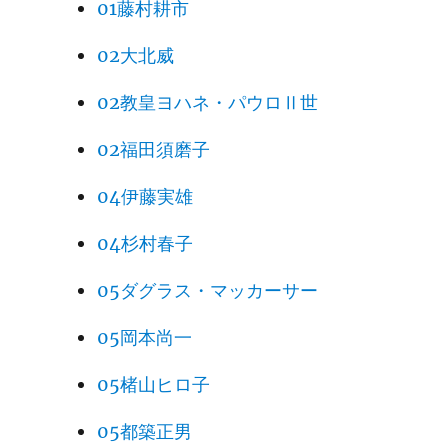
01藤村耕市
02大北威
02教皇ヨハネ・パウロⅡ世
02福田須磨子
04伊藤実雄
04杉村春子
05ダグラス・マッカーサー
05岡本尚一
05楮山ヒロ子
05都築正男