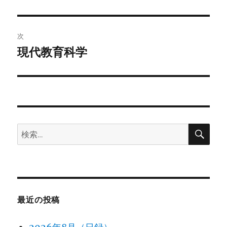
の
ナ
投
ビ
稿:
次
ゲ
現代教育科学
次
の
ー
投
シ
稿:
ョ
検
検
ン
索
索:
最近の投稿