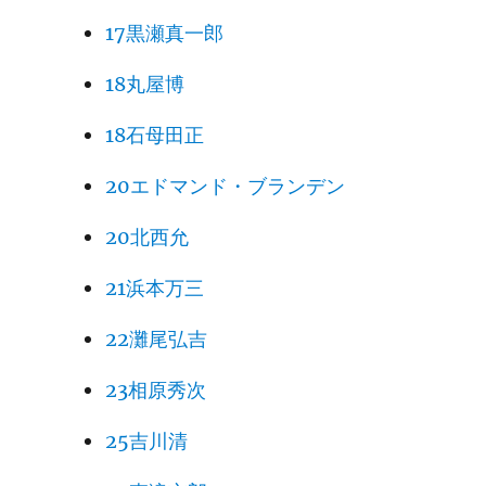
17黒瀬真一郎
18丸屋博
18石母田正
20エドマンド・ブランデン
20北西允
21浜本万三
22灘尾弘吉
23相原秀次
25吉川清