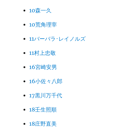
10森一久
10荒角理宰
11バーバラ･レイノルズ
11村上忠敬
16宮崎安男
16小佐々八郎
17黒川万千代
18壬生照順
18庄野直美