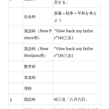
言する」
原爆＝戦争＝平和を考え
社会科
よう
英語科（New P
”Give back my fathe
rince用）
r”(峠三吉)
英語科（New
”Give back my fathe
Horizon用）
r”(峠三吉)
数学科
音楽科
理科
3
国語科
峠三吉「八月六日」