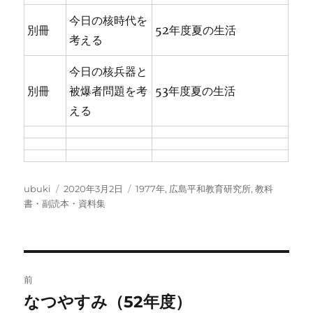
今日の核時代を
別冊
52年度夏の生活
考える
今日の核兵器と
別冊
被爆者問題を考
53年度夏の生活
える
投
投
カ
ubuki
2020年3月2日
1977年
,
広島平和教育研究所
,
教科
稿
稿
テ
書・副読本・資料集
者
日:
ゴ
リ
ー
投
前
稿
なつやすみ（52年度）
前