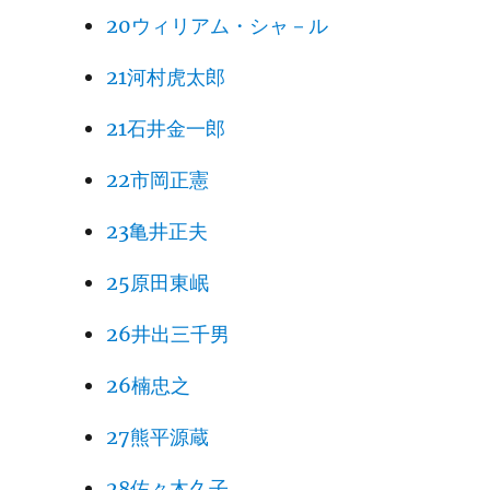
20ウィリアム・シャ－ル
21河村虎太郎
21石井金一郎
22市岡正憲
23亀井正夫
25原田東岷
26井出三千男
26楠忠之
27熊平源蔵
28佐々木久子