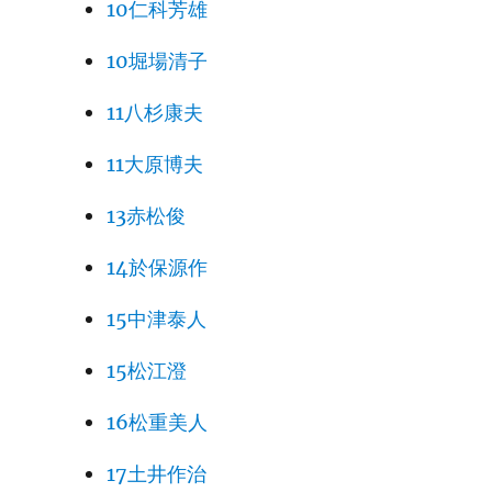
10仁科芳雄
10堀場清子
11八杉康夫
11大原博夫
13赤松俊
14於保源作
15中津泰人
15松江澄
16松重美人
17土井作治