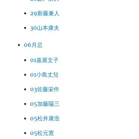
29新藤兼人
30山本康夫
06月忌
01嘉屋文子
01小島丈兒
03佐藤栄作
05加藤陽三
05松井康浩
05松元寛