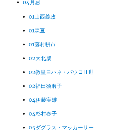
04月忌
01山西義政
01森亘
01藤村耕市
02大北威
02教皇ヨハネ・パウロⅡ世
02福田須磨子
04伊藤実雄
04杉村春子
05ダグラス・マッカーサー