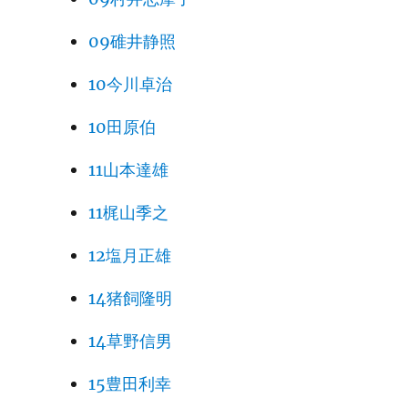
09碓井静照
10今川卓治
10田原伯
11山本達雄
11梶山季之
12塩月正雄
14猪飼隆明
14草野信男
15豊田利幸