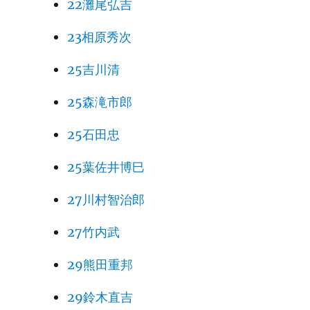
22灘尾弘吉
23相原秀次
25吉川清
25森滝市郎
25石田忠
25葉佐井博巳
27川村智治郎
27竹内武
29熊田重邦
29鈴木直吉