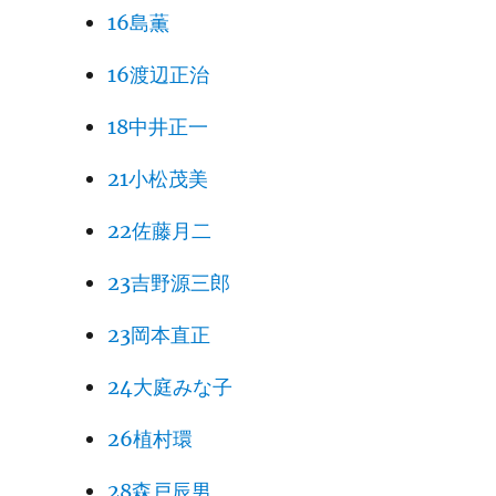
16島薫
16渡辺正治
18中井正一
21小松茂美
22佐藤月二
23吉野源三郎
23岡本直正
24大庭みな子
26植村環
28森戸辰男