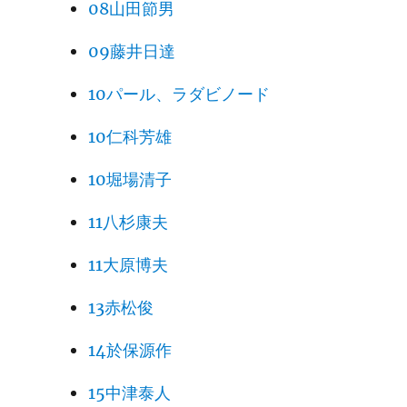
08山田節男
09藤井日達
10パール、ラダビノード
10仁科芳雄
10堀場清子
11八杉康夫
11大原博夫
13赤松俊
14於保源作
15中津泰人