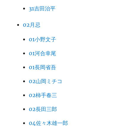
31吉田治平
02月忌
01小野文子
01河合幸尾
01長岡省吾
02山岡ミチコ
02柿手春三
02長田三郎
04佐々木雄一郎