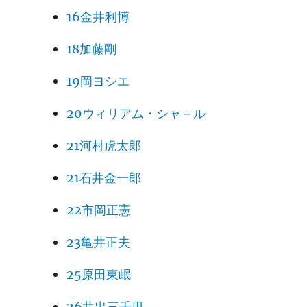
16金井利博
18加藤剛
19岡ヨシエ
20ウィリアム・シャ－ル
21河村虎太郎
21石井金一郎
22市岡正憲
23亀井正夫
25原田東岷
26井出三千男