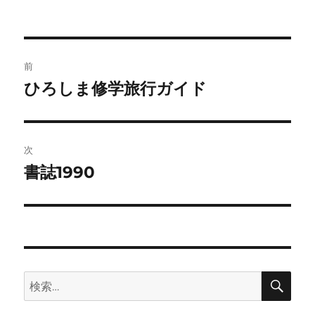
稿
稿
テ
者
日:
ゴ
リ
ー
投
前
稿
ひろしま修学旅行ガイド
前
の
ナ
投
ビ
稿:
次
ゲ
書誌1990
次
の
ー
投
シ
稿:
ョ
検
検
ン
索
索: