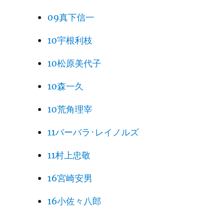
09真下信一
10宇根利枝
10松原美代子
10森一久
10荒角理宰
11バーバラ･レイノルズ
11村上忠敬
16宮崎安男
16小佐々八郎