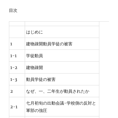
目次
はじめに
1
建物疎開動員学徒の被害
1-1
学徒動員
1-2
建物疎開
1-3
動員学徒の被害
2
なぜ、一、二年生が動員されたか
七月初旬の出動会議-学校側の反対と
2-1
軍部の強圧