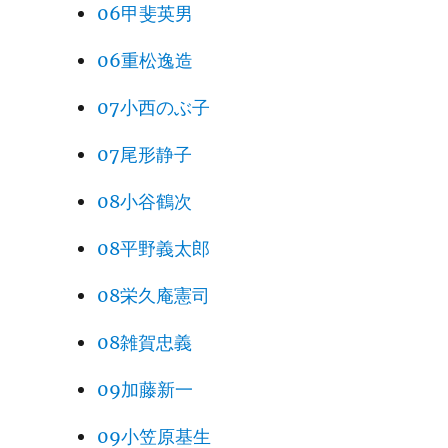
06甲斐英男
06重松逸造
07小西のぶ子
07尾形静子
08小谷鶴次
08平野義太郎
08栄久庵憲司
08雑賀忠義
09加藤新一
09小笠原基生