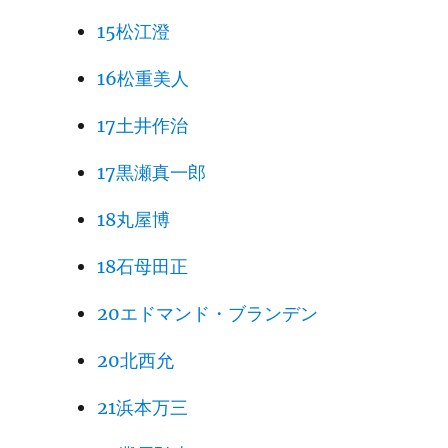
15松江澄
16松重美人
17土井作治
17黒瀬真一郎
18丸屋博
18石母田正
20エドマンド・ブランデン
20北西允
21浜本万三