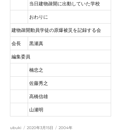
当日建物疎開に出動していた学校
おわりに
建物疎開動員学徒の原爆被災を記録する会
会長
黒瀬真
編集委員
楠忠之
佐藤秀之
高橋信雄
山瀬明
投
投
カ
ubuki
2020年3月15日
2004年