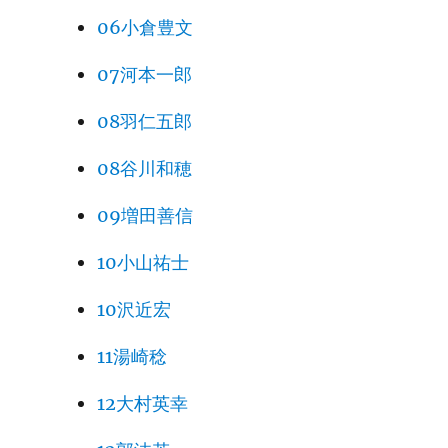
06小倉豊文
07河本一郎
08羽仁五郎
08谷川和穂
09増田善信
10小山祐士
10沢近宏
11湯崎稔
12大村英幸