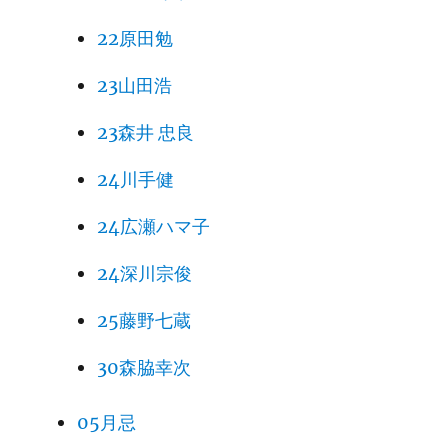
22原田勉
23山田浩
23森井 忠良
24川手健
24広瀬ハマ子
24深川宗俊
25藤野七蔵
30森脇幸次
05月忌