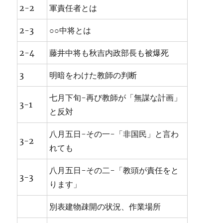
2-2
軍責任者とは
2-3
○○中将とは
2-4
藤井中将も秋吉内政部長も被爆死
3
明暗をわけた教師の判断
七月下旬-再び教師が「無謀な計画」
3-1
と反対
八月五日-その一-「非国民」と言わ
3-2
れても
八月五日-その二-「教頭が責任をと
3-3
ります」
別表建物疎開の状況、作業場所