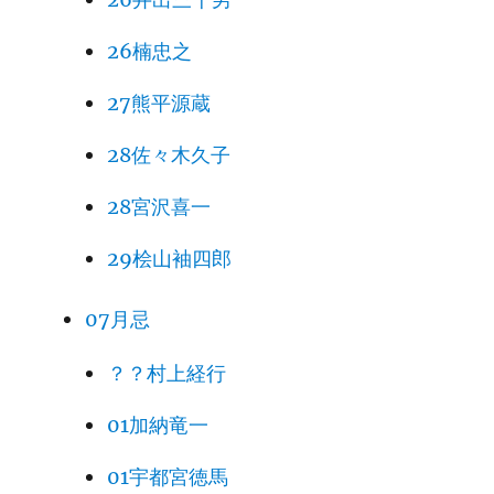
26楠忠之
27熊平源蔵
28佐々木久子
28宮沢喜一
29桧山袖四郎
07月忌
？？村上経行
01加納竜一
01宇都宮徳馬