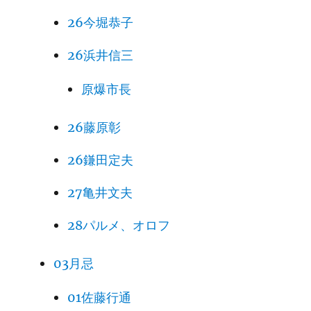
26今堀恭子
26浜井信三
原爆市長
26藤原彰
26鎌田定夫
27亀井文夫
28パルメ、オロフ
03月忌
01佐藤行通