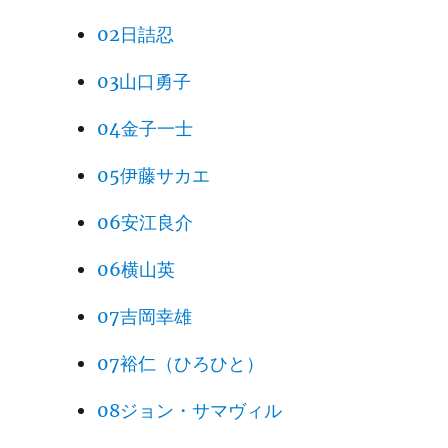
02日詰忍
03山口勇子
04金子一士
05伊藤サカエ
06安江良介
06横山英
07吉岡幸雄
07裕仁（ひろひと）
08ジョン・サマヴィル