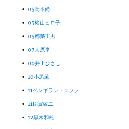
05岡本尚一
05楮山ヒロ子
05都築正男
07大原亨
09井上ひさし
10小黒薫
11ペンギラン・ユソフ
11稲賀敬二
12黒木和雄