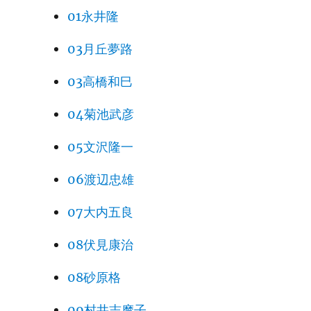
01永井隆
03月丘夢路
03高橋和巳
04菊池武彦
05文沢隆一
06渡辺忠雄
07大内五良
08伏見康治
08砂原格
09村井志摩子