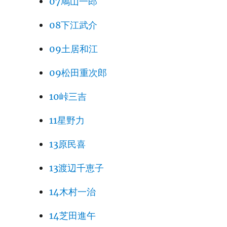
07鳩山一郎
08下江武介
09土居和江
09松田重次郎
10峠三吉
11星野力
13原民喜
13渡辺千恵子
14木村一治
14芝田進午