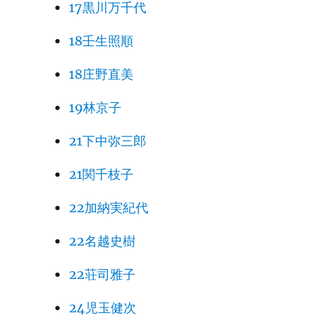
17黒川万千代
18壬生照順
18庄野直美
19林京子
21下中弥三郎
21関千枝子
22加納実紀代
22名越史樹
22荘司雅子
24児玉健次