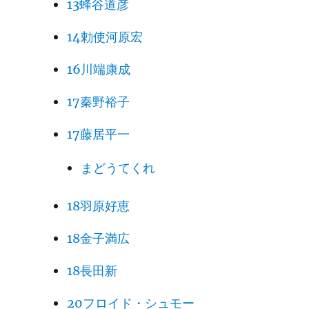
13蜂谷道彦
14勅使河原宏
16川端康成
17秦野裕子
17藤居平一
まどうてくれ
18羽原好恵
18金子満広
18長田新
20フロイド・シュモー