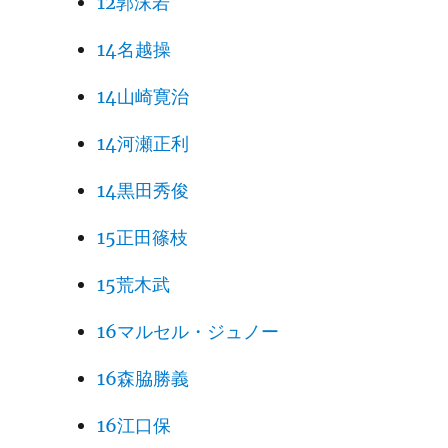
12郭沫若
14名越操
14山崎寛治
14河瀬正利
14黒田秀俊
15正田篠枝
15荒木武
16マルセル・ジュノー
16森脇勝義
16江口保