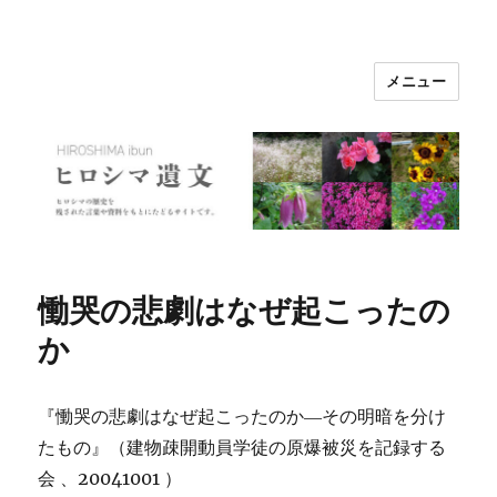
メニュー
ヒロシマ遺文
慟哭の悲劇はなぜ起こったの
か
『慟哭の悲劇はなぜ起こったのか―その明暗を分け
たもの』（建物疎開動員学徒の原爆被災を記録する
会 、20041001 ）